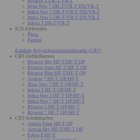
Rivacor 3 DR-T/VR-T
Ilivia Neo 7 DR-T/VR-T DX/VR-T
Intica Neo 7 DR-T/VR-T DX/VR-T
Intica Neo 5 DR-T/VR-T DX/VR-T
Inlexa 3 DR-T/VR-T
ICD-Elektroden
Plexa
Pamira
Kardiale Resynchronisationstherapie (CRT)
CRT-Defibrillatoren
Rivacor Sky HF-T/HF-T QP
Rivacor Aura HF-T/HF-T QP
Rivacor Rise HF-T/HF-T QP
Acticor 7 HF-T QP/HF-T
Ilivia Neo 7 HF-T QP/HF-T
Inlexa 3 HF-T QP/HF-T
Intica Neo 5 HF-T QP/HF-T
Intica Neo 7 HF-T QP/HF-T
Rivacor 5 HF-T QP/HF-T
Rivacor 7 HF-T QP/HF-T
CRT-Schrittmacher
Amvia Edge HF-T QP
Amvia Sky HF-T/HF-T QP
Edora 8 HF-T