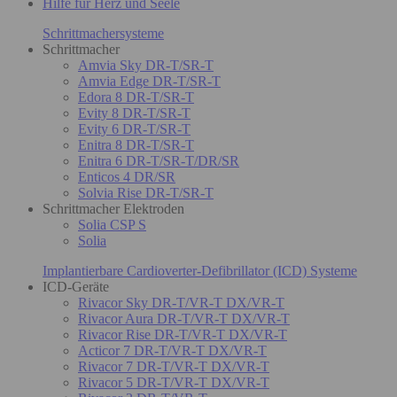
Hilfe für Herz und Seele
Schrittmachersysteme
Schrittmacher
Amvia Sky DR-T/SR-T
Amvia Edge DR-T/SR-T
Edora 8 DR-T/SR-T
Evity 8 DR-T/SR-T
Evity 6 DR-T/SR-T
Enitra 8 DR-T/SR-T
Enitra 6 DR-T/SR-T/DR/SR
Enticos 4 DR/SR
Solvia Rise DR-T/SR-T
Schrittmacher Elektroden
Solia CSP S
Solia
Implantierbare Cardioverter-Defibrillator (ICD) Systeme
ICD-Geräte
Rivacor Sky DR-T/VR-T DX/VR-T
Rivacor Aura DR-T/VR-T DX/VR-T
Rivacor Rise DR-T/VR-T DX/VR-T
Acticor 7 DR-T/VR-T DX/VR-T
Rivacor 7 DR-T/VR-T DX/VR-T
Rivacor 5 DR-T/VR-T DX/VR-T