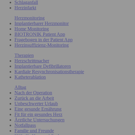
Schlaganfall
Herzinfarkt
Herzmonitoring
Implantierbarer Herzmonitor
Home Monitoring
BIOTRONIK Patient App
Fragebogen in der Patient App
Herzinsuffizienz-Monitoring
Therapien
Herzschrittmacher
Implantierbare Defibrillatoren
Kardiale Resynchronisationstherapie
Katheterablation
Alltag
Nach der Operation
Zurück an die Arbeit
Unbeschwerter Urlaub
Eine gesunde Ernährung
Fit für ein gesundes Herz
Ärztliche Untersuchungen
Notfallpass
Familie und Freunde