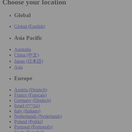
Choose your location
Global
Global (English)
Asia Pacific
Australia
China (中文)
Japan (日本語)
Asia
Europe
Austria (Deutsch)
France (Français)
Germany (Deutsch)
Israel (עִברִית)
Italy (Italiano)
Netherlands (Nederlands)
Poland (Polski)
Portugal (Português)