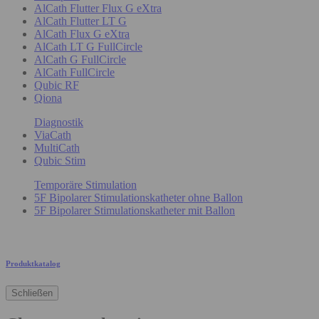
AlCath Flutter Flux G eXtra
AlCath Flutter LT G
AlCath Flux G eXtra
AlCath LT G FullCircle
AlCath G FullCircle
AlCath FullCircle
Qubic RF
Qiona
Diagnostik
ViaCath
MultiCath
Qubic Stim
Temporäre Stimulation
5F Bipolarer Stimulationskatheter ohne Ballon
5F Bipolarer Stimulationskatheter mit Ballon
Produktkatalog
Schließen