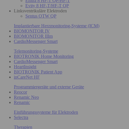
Enitra 8 HF-T QP/HF-T
Evity 8 HF-T/HF-T QP
Linksventrikuläre Elektroden
Sentus OTW QP
Implantierbare Herzmonitoring-Systeme (ICM)
BIOMONITOR IV
BIOMONITOR IIIm
CardioMessenger Smart
Telemonitoring-Systeme
BIOTRONIK Home Monitoring
CardioMessenger Smart
HeartInsight
BIOTRONIK Patient App
inCareNet HF
Programmiergeräte und externe Geräte
Reocor
Renamic Neo
Renamic
Einführungssysteme für Elektroden
Selectra
Therapien