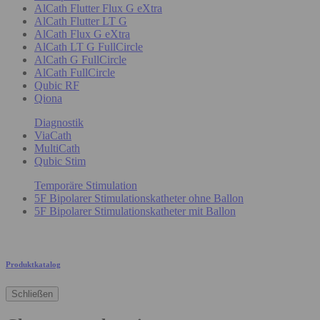
AlCath Flutter Flux G eXtra
AlCath Flutter LT G
AlCath Flux G eXtra
AlCath LT G FullCircle
AlCath G FullCircle
AlCath FullCircle
Qubic RF
Qiona
Diagnostik
ViaCath
MultiCath
Qubic Stim
Temporäre Stimulation
5F Bipolarer Stimulationskatheter ohne Ballon
5F Bipolarer Stimulationskatheter mit Ballon
Produktkatalog
Schließen