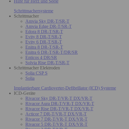
Hilfe für Herz und Seele
Schrittmachersysteme
Schrittmacher
Amvia Sky DR-T/SR-T
Amvia Edge DR-T/SR-T
Edora 8 DR-T/SR-T
Evity 8 DR-T/SR-T
Evity 6 DR-T/SR-T
Enitra 8 DR-T/SR-T
Enitra 6 DR-T/SR-T/DR/SR
Enticos 4 DR/SR
Solvia Rise DR-T/SR-T
Schrittmacher Elektroden
Solia CSP S
Solia
Implantierbare Cardioverter-Defibrillator (ICD) Systeme
ICD-Geräte
Rivacor Sky DR-T/VR-T DX/VR-T
Rivacor Aura DR-T/VR-T DX/VR-T
Rivacor Rise DR-T/VR-T DX/VR-T
Acticor 7 DR-T/VR-T DX/VR-T
Rivacor 7 DR-T/VR-T DX/VR-T
Rivacor 5 DR-T/VR-T DX/VR-T