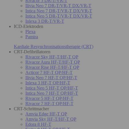
Rivacor 3 DR-T/VR-T
Ilivia Neo 7 DR-T/VR-T DX/VR-T
Intica Neo 7 DR-T/VR-T DX/VR-T
Intica Neo 5 DR-T/VR-T DX/VR-T
Inlexa 3 DR-T/VR-T
ICD-Elektroden
Plexa
Pamira
Kardiale Resynchronisationstherapie (CRT)
CRT-Defibrillatoren
Rivacor Sky HF-T/HF-T QP
Rivacor Aura HF-T/HF-T QP
Rivacor Rise HF-T/HF-T QP
Acticor 7 HF-T QP/HF-T
Ilivia Neo 7 HF-T QP/HF-T
Inlexa 3 HF-T QP/HF-T
Intica Neo 5 HF-T QP/HF-T
Intica Neo 7 HF-T QP/HF-T
Rivacor 5 HF-T QP/HF-T
Rivacor 7 HF-T QP/HF-T
CRT-Schrittmacher
Amvia Edge HF-T QP
Amvia Sky HF-T/HF-T QP
Edora 8 HF-T