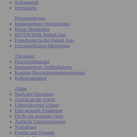
Schlaganfall
Herzinfarkt
Herzmonitoring
Implantierbarer Herzmonitor
Home Monitoring
BIOTRONIK Patient App
Fragebogen in der Patient App
Herzinsuffizienz-Monitoring
Therapien
Herzschrittmacher
Implantierbare Defibrillatoren
Kardiale Resynchronisationstherapie
Katheterablation
Alltag
Nach der Operation
Zurück an die Arbeit
Unbeschwerter Urlaub
Eine gesunde Ernährung
Fit für ein gesundes Herz
Ärztliche Untersuchungen
Notfallpass
Familie und Freunde