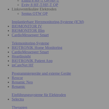
Enitra 8 HF-T QP/HF-T
Evity 8 HF-T/HF-T QP
Linksventrikuläre Elektroden
Sentus OTW QP
Implantierbare Herzmonitoring-Systeme (ICM)
BIOMONITOR IV
BIOMONITOR IIIm
CardioMessenger Smart
Telemonitoring-Systeme
BIOTRONIK Home Monitoring
CardioMessenger Smart
HeartInsight
BIOTRONIK Patient App
inCareNet HF
Programmiergeräte und externe Geräte
Reocor
Renamic Neo
Renamic
Einführungssysteme für Elektroden
Selectra
Therapien