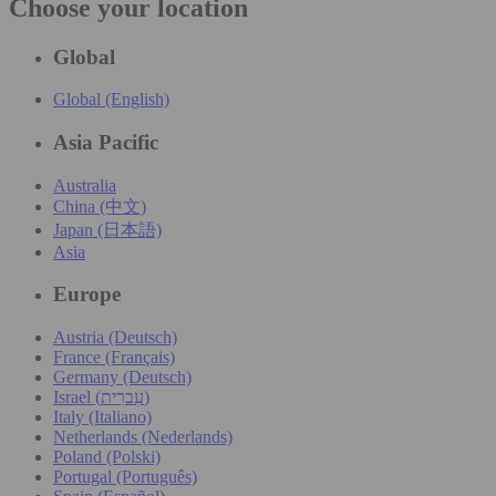
Choose your location
Global
Global (English)
Asia Pacific
Australia
China (中文)
Japan (日本語)
Asia
Europe
Austria (Deutsch)
France (Français)
Germany (Deutsch)
Israel (עִברִית)
Italy (Italiano)
Netherlands (Nederlands)
Poland (Polski)
Portugal (Português)