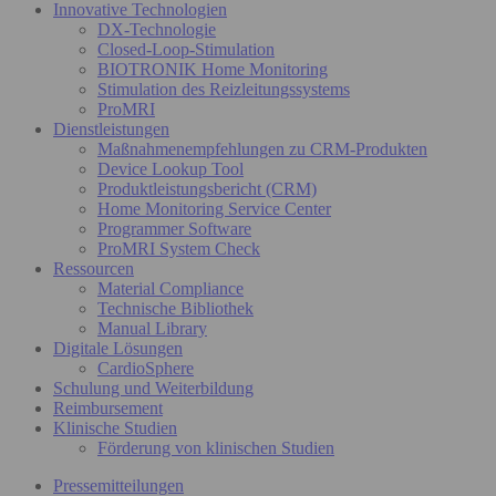
Innovative Technologien
DX-Technologie
Closed-Loop-Stimulation
BIOTRONIK Home Monitoring
Stimulation des Reizleitungssystems
ProMRI
Dienstleistungen
Maßnahmenempfehlungen zu CRM-Produkten
Device Lookup Tool
Produktleistungsbericht (CRM)
Home Monitoring Service Center
Programmer Software
ProMRI System Check
Ressourcen
Material Compliance
Technische Bibliothek
Manual Library
Digitale Lösungen
CardioSphere
Schulung und Weiterbildung
Reimbursement
Klinische Studien
Förderung von klinischen Studien
Pressemitteilungen