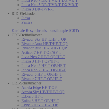
Intica Neo 7 DR-T/VR-T DX/VR-T
Intica Neo 5 DR-T/VR-T DX/VR-T
Inlexa 3 DR-T/VR-T
ICD-Elektroden
Plexa
Pamira
Kardiale Resynchronisationstherapie (CRT)
CRT-Defibrillatoren
Rivacor Sky HF-T/HF-T QP
Rivacor Aura HF-T/HF-T QP
Rivacor Rise HF-T/HF-T QP
Acticor 7 HF-T QP/HF-T
Ilivia Neo 7 HF-T QP/HF-T
Inlexa 3 HF-T QP/HF-T
Intica Neo 5 HF-T QP/HF-T
Intica Neo 7 HF-T QP/HF-T
Rivacor 5 HF-T QP/HF-T
Rivacor 7 HF-T QP/HF-T
CRT-Schrittmacher
Amvia Edge HF-T QP
Amvia Sky HF-T/HF-T QP
Edora 8 HF-T
Enitra 8 HF-T QP/HF-T
Evity 8 HF-T/HF-T QP