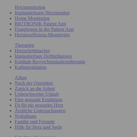
Herzmonitoring
Implantierbarer Herzmonitor
Home Monitoring
BIOTRONIK Patient App
Fragebogen in der Patient App
Herzinsuffizienz-Monitoring
Therapien
Herzschrittmacher
Implantierbare Defibrillatoren
Kardiale Resynchronisationstherapie
Katheterablation
Alltag
Nach der Operation
Zurück an die Arbeit
Unbeschwerter Urlaub
Eine gesunde Ernährung
Fit für ein gesundes Herz
Ärztliche Untersuchungen
Notfallpass
Familie und Freunde
Hilfe für Herz und Seele