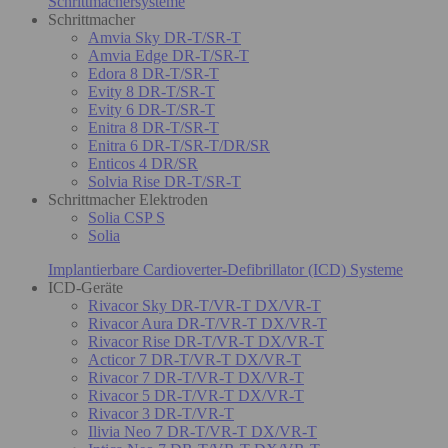
Schrittmachersysteme
Schrittmacher
Amvia Sky DR-T/SR-T
Amvia Edge DR-T/SR-T
Edora 8 DR-T/SR-T
Evity 8 DR-T/SR-T
Evity 6 DR-T/SR-T
Enitra 8 DR-T/SR-T
Enitra 6 DR-T/SR-T/DR/SR
Enticos 4 DR/SR
Solvia Rise DR-T/SR-T
Schrittmacher Elektroden
Solia CSP S
Solia
Implantierbare Cardioverter-Defibrillator (ICD) Systeme
ICD-Geräte
Rivacor Sky DR-T/VR-T DX/VR-T
Rivacor Aura DR-T/VR-T DX/VR-T
Rivacor Rise DR-T/VR-T DX/VR-T
Acticor 7 DR-T/VR-T DX/VR-T
Rivacor 7 DR-T/VR-T DX/VR-T
Rivacor 5 DR-T/VR-T DX/VR-T
Rivacor 3 DR-T/VR-T
Ilivia Neo 7 DR-T/VR-T DX/VR-T