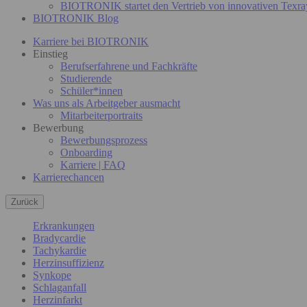
BIOTRONIK startet den Vertrieb von innovativen Texra
BIOTRONIK Blog
Karriere bei BIOTRONIK
Einstieg
Berufserfahrene und Fachkräfte
Studierende
Schüler*innen
Was uns als Arbeitgeber ausmacht
Mitarbeiterportraits
Bewerbung
Bewerbungsprozess
Onboarding
Karriere | FAQ
Karrierechancen
Zurück
Erkrankungen
Bradycardie
Tachykardie
Herzinsuffizienz
Synkope
Schlaganfall
Herzinfarkt