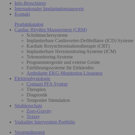
Info-Broschüren
Internationaler Implantationsausweis
Kontakt
Produktkatalog
Cardiac Rhythm Management (CRM)
Schrittmachersysteme
Implantierbare Cardioverter-Defibrillator (ICD) Systeme
Kardiale Resynchronisationstherapie (CRT)
Implantierbare Herzmonitoring-Systeme (ICM)
Telemonitoring-Systeme
Programmiergeräte und externe Geräte
Einführungssysteme für Elektroden
Ambulante EKG-Monitoring-Lösungen
Elektrophysiologie
Centauri PFA System
Therapien
Diagnostik
Temporäre Stimulation
Strahlenschutz
Zero-Gravity
Texray
Vaskuläre Intervention Portfolio
Veranstaltungen