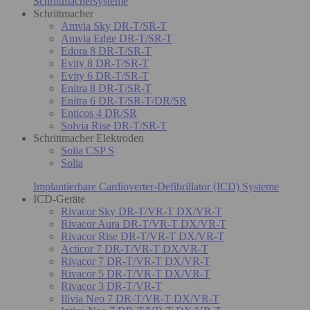
Schrittmachersysteme
Schrittmacher
Amvia Sky DR-T/SR-T
Amvia Edge DR-T/SR-T
Edora 8 DR-T/SR-T
Evity 8 DR-T/SR-T
Evity 6 DR-T/SR-T
Enitra 8 DR-T/SR-T
Enitra 6 DR-T/SR-T/DR/SR
Enticos 4 DR/SR
Solvia Rise DR-T/SR-T
Schrittmacher Elektroden
Solia CSP S
Solia
Implantierbare Cardioverter-Defibrillator (ICD) Systeme
ICD-Geräte
Rivacor Sky DR-T/VR-T DX/VR-T
Rivacor Aura DR-T/VR-T DX/VR-T
Rivacor Rise DR-T/VR-T DX/VR-T
Acticor 7 DR-T/VR-T DX/VR-T
Rivacor 7 DR-T/VR-T DX/VR-T
Rivacor 5 DR-T/VR-T DX/VR-T
Rivacor 3 DR-T/VR-T
Ilivia Neo 7 DR-T/VR-T DX/VR-T