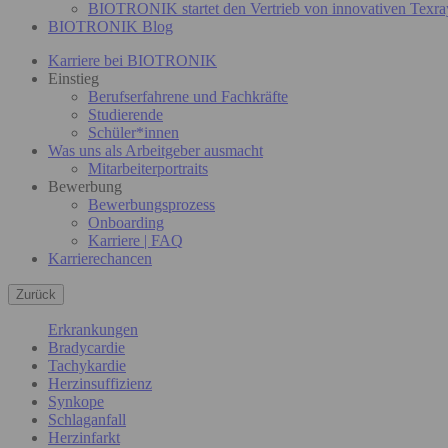
BIOTRONIK startet den Vertrieb von innovativen Texra
BIOTRONIK Blog
Karriere bei BIOTRONIK
Einstieg
Berufserfahrene und Fachkräfte
Studierende
Schüler*innen
Was uns als Arbeitgeber ausmacht
Mitarbeiterportraits
Bewerbung
Bewerbungsprozess
Onboarding
Karriere | FAQ
Karrierechancen
Zurück
Erkrankungen
Bradycardie
Tachykardie
Herzinsuffizienz
Synkope
Schlaganfall
Herzinfarkt