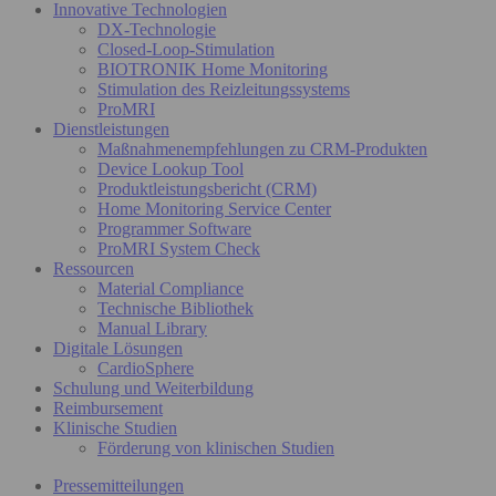
Innovative Technologien
DX-Technologie
Closed-Loop-Stimulation
BIOTRONIK Home Monitoring
Stimulation des Reizleitungssystems
ProMRI
Dienstleistungen
Maßnahmenempfehlungen zu CRM-Produkten
Device Lookup Tool
Produktleistungsbericht (CRM)
Home Monitoring Service Center
Programmer Software
ProMRI System Check
Ressourcen
Material Compliance
Technische Bibliothek
Manual Library
Digitale Lösungen
CardioSphere
Schulung und Weiterbildung
Reimbursement
Klinische Studien
Förderung von klinischen Studien
Pressemitteilungen