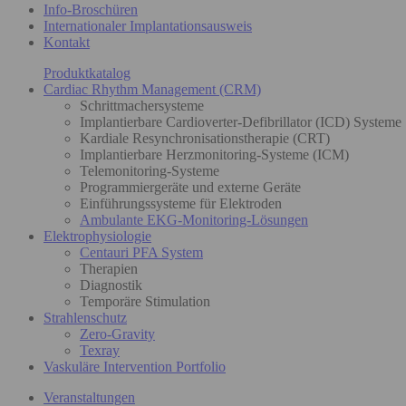
Info-Broschüren
Internationaler Implantationsausweis
Kontakt
Produktkatalog
Cardiac Rhythm Management (CRM)
Schrittmachersysteme
Implantierbare Cardioverter-Defibrillator (ICD) Systeme
Kardiale Resynchronisationstherapie (CRT)
Implantierbare Herzmonitoring-Systeme (ICM)
Telemonitoring-Systeme
Programmiergeräte und externe Geräte
Einführungssysteme für Elektroden
Ambulante EKG-Monitoring-Lösungen
Elektrophysiologie
Centauri PFA System
Therapien
Diagnostik
Temporäre Stimulation
Strahlenschutz
Zero-Gravity
Texray
Vaskuläre Intervention Portfolio
Veranstaltungen