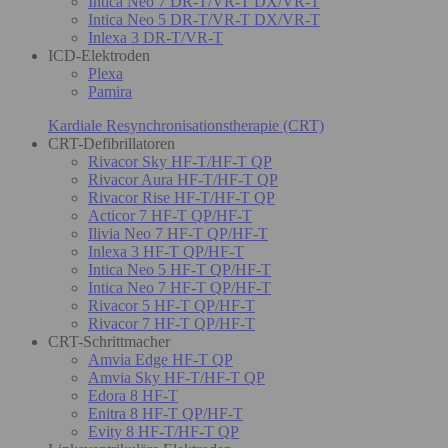
Intica Neo 7 DR-T/VR-T DX/VR-T
Intica Neo 5 DR-T/VR-T DX/VR-T
Inlexa 3 DR-T/VR-T
ICD-Elektroden
Plexa
Pamira
Kardiale Resynchronisationstherapie (CRT)
CRT-Defibrillatoren
Rivacor Sky HF-T/HF-T QP
Rivacor Aura HF-T/HF-T QP
Rivacor Rise HF-T/HF-T QP
Acticor 7 HF-T QP/HF-T
Ilivia Neo 7 HF-T QP/HF-T
Inlexa 3 HF-T QP/HF-T
Intica Neo 5 HF-T QP/HF-T
Intica Neo 7 HF-T QP/HF-T
Rivacor 5 HF-T QP/HF-T
Rivacor 7 HF-T QP/HF-T
CRT-Schrittmacher
Amvia Edge HF-T QP
Amvia Sky HF-T/HF-T QP
Edora 8 HF-T
Enitra 8 HF-T QP/HF-T
Evity 8 HF-T/HF-T QP