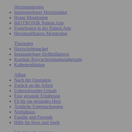
Herzmonitoring
Implantierbarer Herzmonitor
Home Monitoring
BIOTRONIK Patient App
Fragebogen in der Patient App
Herzinsuffizienz-Monitoring
Therapien
Herzschrittmacher
Implantierbare Defibrillatoren
Kardiale Resynchronisationstherapie
Katheterablation
Alltag
Nach der Operation
Zurück an die Arbeit
Unbeschwerter Urlaub
Eine gesunde Ernährung
Fit für ein gesundes Herz
Ärztliche Untersuchungen
Notfallpass
Familie und Freunde
Hilfe für Herz und Seele