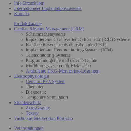
Info-Broschüren
Internationaler Implantationsausweis
Kontakt
Produktkatalog
Cardiac Rhythm Management (CRM)
Schrittmachersysteme
Implantierbare Cardioverter-Defibrillator (ICD) Systeme
Kardiale Resynchronisationstherapie (CRT)
Implantierbare Herzmonitoring-Systeme (ICM)
Telemonitoring-Systeme
Programmiergeräte und externe Geräte
Einführungssysteme für Elektroden
Ambulante EKG-Monitoring-Lösungen
Elektrophysiologie
Centauri PFA System
Therapien
Diagnostik
Temporäre Stimulation
Strahlenschutz
Zero-Gravity
Texray
Vaskuläre Intervention Portfolio
Veranstaltungen