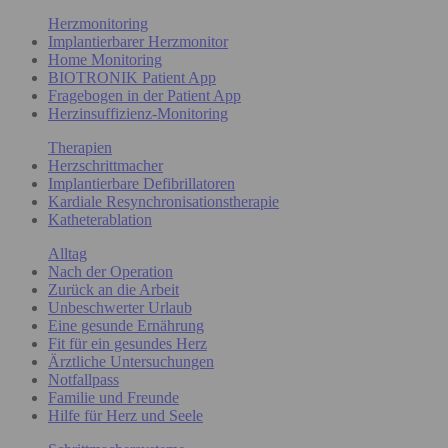
Herzmonitoring
Implantierbarer Herzmonitor
Home Monitoring
BIOTRONIK Patient App
Fragebogen in der Patient App
Herzinsuffizienz-Monitoring
Therapien
Herzschrittmacher
Implantierbare Defibrillatoren
Kardiale Resynchronisationstherapie
Katheterablation
Alltag
Nach der Operation
Zurück an die Arbeit
Unbeschwerter Urlaub
Eine gesunde Ernährung
Fit für ein gesundes Herz
Ärztliche Untersuchungen
Notfallpass
Familie und Freunde
Hilfe für Herz und Seele