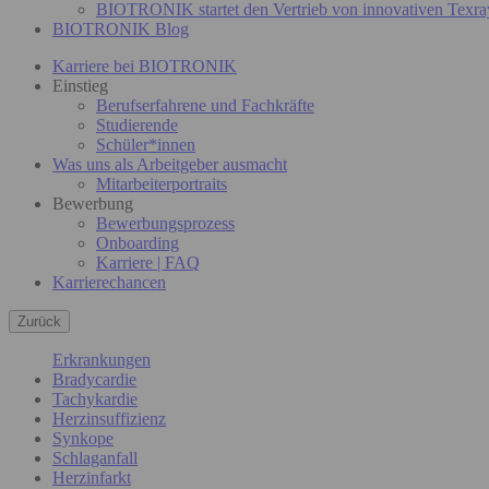
BIOTRONIK startet den Vertrieb von innovativen Texra
BIOTRONIK Blog
Karriere bei BIOTRONIK
Einstieg
Berufserfahrene und Fachkräfte
Studierende
Schüler*innen
Was uns als Arbeitgeber ausmacht
Mitarbeiterportraits
Bewerbung
Bewerbungsprozess
Onboarding
Karriere | FAQ
Karrierechancen
Zurück
Erkrankungen
Bradycardie
Tachykardie
Herzinsuffizienz
Synkope
Schlaganfall
Herzinfarkt