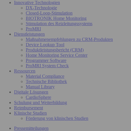
Innovative Technologien
DX-Technologie
Closed-Loop-Stimulation
BIOTRONIK Home Monitoring
Stimulation des Reizleitungssystems
ProMRI
Dienstleistungen
Maßnahmenempfehlungen zu CRM-Produkten
Device Lookup Tool
Produktleistungsbericht (CRM)
Home Monitoring Service Center
Programmer Software
ProMRI System Check
Ressourcen
Material Compliance
Technische Bibliothek
Manual Library
Digitale Lösungen
CardioSphere
Schulung und Weiterbildung
Reimbursement
Klinische Studien
Förderung von klinischen Studien
Pressemitteilungen