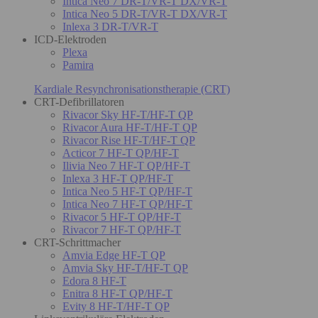
Intica Neo 7 DR-T/VR-T DX/VR-T
Intica Neo 5 DR-T/VR-T DX/VR-T
Inlexa 3 DR-T/VR-T
ICD-Elektroden
Plexa
Pamira
Kardiale Resynchronisationstherapie (CRT)
CRT-Defibrillatoren
Rivacor Sky HF-T/HF-T QP
Rivacor Aura HF-T/HF-T QP
Rivacor Rise HF-T/HF-T QP
Acticor 7 HF-T QP/HF-T
Ilivia Neo 7 HF-T QP/HF-T
Inlexa 3 HF-T QP/HF-T
Intica Neo 5 HF-T QP/HF-T
Intica Neo 7 HF-T QP/HF-T
Rivacor 5 HF-T QP/HF-T
Rivacor 7 HF-T QP/HF-T
CRT-Schrittmacher
Amvia Edge HF-T QP
Amvia Sky HF-T/HF-T QP
Edora 8 HF-T
Enitra 8 HF-T QP/HF-T
Evity 8 HF-T/HF-T QP