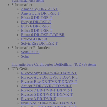
Schrittmachersysteme
Schrittmacher
Amvia Sky DR-T/SR-T
Amvia Edge DR-T/SR-T
Edora 8 DR-T/SR-T
Evity 8 DR-T/SR-T
Evity 6 DR-T/SR-T
Enitra 8 DR-T/SR-T
Enitra 6 DR-T/SR-T/DR/SR
Enticos 4 DR/SR
Solvia Rise DR-T/SR-T
Schrittmacher Elektroden
Solia CSP S
Solia
Implantierbare Cardioverter-Defibrillator (ICD) Systeme
ICD-Geräte
Rivacor Sky DR-T/VR-T DX/VR-T
Rivacor Aura DR-T/VR-T DX/VR-T
Rivacor Rise DR-T/VR-T DX/VR-T
Acticor 7 DR-T/VR-T DX/VR-T
Rivacor 7 DR-T/VR-T DX/VR-T
Rivacor 5 DR-T/VR-T DX/VR-T
Rivacor 3 DR-T/VR-T
Ilivia Neo 7 DR-T/VR-T DX/VR-T