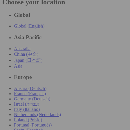
Choose your location
Global
Global (English)
Asia Pacific
Australia
China (中文)
Japan (日本語)
Asia
Europe
Austria (Deutsch)
France (Français)
Germany (Deutsch)
Israel (עִברִית)
Italy (Italiano)
Netherlands (Nederlands)
Poland (Polski)
Portugal (Português)