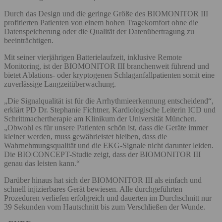
Durch das Design und die geringe Größe des BIOMONITOR III
profitierten Patienten von einem hohen Tragekomfort ohne die
Datenspeicherung oder die Qualität der Datenübertragung zu
beeinträchtigen.
Mit seiner vierjährigen Batterielaufzeit, inklusive Remote
Monitoring, ist der BIOMONITOR III branchenweit führend und
bietet Ablations- oder kryptogenen Schlaganfallpatienten somit eine
zuverlässige Langzeitüberwachung.
„Die Signalqualität ist für die Arrhythmieerkennung entscheidend“,
erklärt PD Dr. Stephanie Fichtner, Kardiologische Leiterin ICD und
Schrittmachertherapie am Klinikum der Universität München.
„Obwohl es für unsere Patienten schön ist, dass die Geräte immer
kleiner werden, muss gewährleistet bleiben, dass die
Wahrnehmungsqualität und die EKG-Signale nicht darunter leiden.
Die BIO|CONCEPT-Studie zeigt, dass der BIOMONITOR III
genau das leisten kann.“
Darüber hinaus hat sich der BIOMONITOR III als einfach und
schnell injizierbares Gerät bewiesen. Alle durchgeführten
Prozeduren verliefen erfolgreich und dauerten im Durchschnitt nur
39 Sekunden vom Hautschnitt bis zum Verschließen der Wunde.