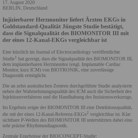
17. August 2020
BERLIN, Deutschland
Injizierbarer Herzmonitor liefert Ärzten EKGs in
Goldstandard-Qualität
Jüngste Studie bestätigt,
dass die Signalqualität des BIOMONITOR III mit
der eines 12-Kanal-EKGs vergleichbar ist
Eine kürzlich im Journal of Electrocardiology veröffentlichte
1
Studie
hat gezeigt, dass die Signalqualität des BIOMONITOR III,
dem implantierbaren Herzmonitor (engl. Implantable Cardiac
Monitor, kurz ICM) von BIOTRONIK, eine zuverlässige
Diagnostik ermöglicht.
Die an zehn australischen Zentren durchgeführte Studie analysierte
neben der Wahrnehmungsqualität des ICM auch die Sicherheit des
Injektionsverfahrens und die Handhabung des Inzisionswerkzeugs.
Im Ergebnis zeigte der BIOMONITOR III eine Detektionsqualität,
2
die mit der eines 12-Kanal-Referenz-EKGs
vergleichbar ist. Klar
sichtbare P-Wellen des BIOMONITOR III unterstützten dabei eine
sehr präzise Rhythmusdiagnostik.
Zentrale Ergebnisse der BIO|CONCEPT-Studie: