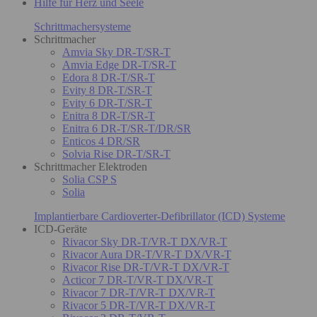
Hilfe für Herz und Seele
Schrittmachersysteme
Schrittmacher
Amvia Sky DR-T/SR-T
Amvia Edge DR-T/SR-T
Edora 8 DR-T/SR-T
Evity 8 DR-T/SR-T
Evity 6 DR-T/SR-T
Enitra 8 DR-T/SR-T
Enitra 6 DR-T/SR-T/DR/SR
Enticos 4 DR/SR
Solvia Rise DR-T/SR-T
Schrittmacher Elektroden
Solia CSP S
Solia
Implantierbare Cardioverter-Defibrillator (ICD) Systeme
ICD-Geräte
Rivacor Sky DR-T/VR-T DX/VR-T
Rivacor Aura DR-T/VR-T DX/VR-T
Rivacor Rise DR-T/VR-T DX/VR-T
Acticor 7 DR-T/VR-T DX/VR-T
Rivacor 7 DR-T/VR-T DX/VR-T
Rivacor 5 DR-T/VR-T DX/VR-T