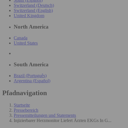
Spain (Español)
Switzerland (Deutsch)
Switzerland (English)
United Kingdom
North America
Canada
United States
South America
Brazil (Português)
Argentina (Español)
Pfadnavigation
Startseite
Pressebereich
Pressemitteilungen und Statements
Injizierbarer Herzmonitor Liefert Ärzten EKGs In G...