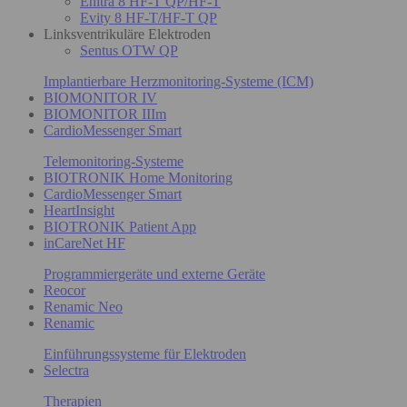
Enitra 8 HF-T QP/HF-T
Evity 8 HF-T/HF-T QP
Linksventrikuläre Elektroden
Sentus OTW QP
Implantierbare Herzmonitoring-Systeme (ICM)
BIOMONITOR IV
BIOMONITOR IIIm
CardioMessenger Smart
Telemonitoring-Systeme
BIOTRONIK Home Monitoring
CardioMessenger Smart
HeartInsight
BIOTRONIK Patient App
inCareNet HF
Programmiergeräte und externe Geräte
Reocor
Renamic Neo
Renamic
Einführungssysteme für Elektroden
Selectra
Therapien