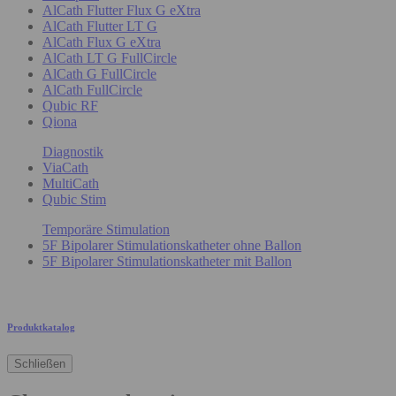
AlCath Flutter Flux G eXtra
AlCath Flutter LT G
AlCath Flux G eXtra
AlCath LT G FullCircle
AlCath G FullCircle
AlCath FullCircle
Qubic RF
Qiona
Diagnostik
ViaCath
MultiCath
Qubic Stim
Temporäre Stimulation
5F Bipolarer Stimulationskatheter ohne Ballon
5F Bipolarer Stimulationskatheter mit Ballon
Produktkatalog
Schließen