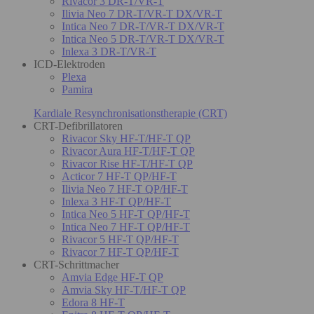
Rivacor 3 DR-T/VR-T
Ilivia Neo 7 DR-T/VR-T DX/VR-T
Intica Neo 7 DR-T/VR-T DX/VR-T
Intica Neo 5 DR-T/VR-T DX/VR-T
Inlexa 3 DR-T/VR-T
ICD-Elektroden
Plexa
Pamira
Kardiale Resynchronisationstherapie (CRT)
CRT-Defibrillatoren
Rivacor Sky HF-T/HF-T QP
Rivacor Aura HF-T/HF-T QP
Rivacor Rise HF-T/HF-T QP
Acticor 7 HF-T QP/HF-T
Ilivia Neo 7 HF-T QP/HF-T
Inlexa 3 HF-T QP/HF-T
Intica Neo 5 HF-T QP/HF-T
Intica Neo 7 HF-T QP/HF-T
Rivacor 5 HF-T QP/HF-T
Rivacor 7 HF-T QP/HF-T
CRT-Schrittmacher
Amvia Edge HF-T QP
Amvia Sky HF-T/HF-T QP
Edora 8 HF-T