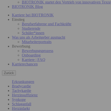
BIOTRONIK startet den Vertrieb von innovativen Texra
BIOTRONIK Blog
Karriere bei BIOTRONIK
Einstieg
Berufserfahrene und Fachkräfte
Studierende
Schüler*innen
Was uns als Arbeitgeber ausmacht
Mitarbeiterportraits
Bewerbung
Bewerbungsprozess
Onboarding
Karriere | FAQ
Karrierechancen
Zurück
Erkrankungen
Bradycardie
Tachykardie
Herzinsuffizienz
Synkope
Schlaganfall
Herzinfarkt