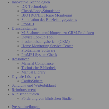
Innovative Technologien
DX-Technologie
Closed-Loop-Stimulation
BIOTRONIK Home Monitoring
Stimulation des Reizleitungssystems
ProMRI
Dienstleistungen
Maßnahmenempfehlungen zu CRM-Produkten
Device Lookup Tool
Produktleistungsbericht (CRM)
Home Monitoring Service Center
Programmer Software
ProMRI System Check
Ressourcen
Material Compliance
Technische Bibliothek
Manual Library
Digitale Lösungen
CardioSphere
Schulung und Weiterbildung
Reimbursement
Klinische Studien
Förderung von klinischen Studien
Pressemitteilungen