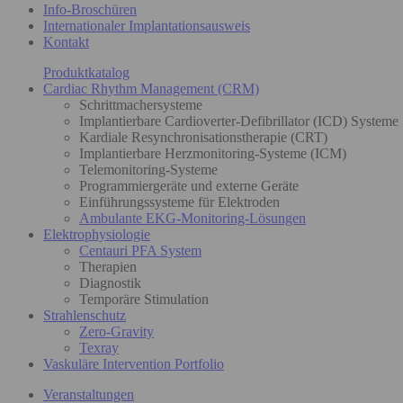
Info-Broschüren
Internationaler Implantationsausweis
Kontakt
Produktkatalog
Cardiac Rhythm Management (CRM)
Schrittmachersysteme
Implantierbare Cardioverter-Defibrillator (ICD) Systeme
Kardiale Resynchronisationstherapie (CRT)
Implantierbare Herzmonitoring-Systeme (ICM)
Telemonitoring-Systeme
Programmiergeräte und externe Geräte
Einführungssysteme für Elektroden
Ambulante EKG-Monitoring-Lösungen
Elektrophysiologie
Centauri PFA System
Therapien
Diagnostik
Temporäre Stimulation
Strahlenschutz
Zero-Gravity
Texray
Vaskuläre Intervention Portfolio
Veranstaltungen