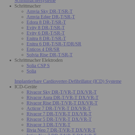
Schrittmachersysteme
Schrittmacher
Amvia Sky DR-T/SR-T
Amvia Edge DR-T/SR-T
Edora 8 DR-T/SR-T
Evity 8 DR-T/SR-T
Evity 6 DR-T/SR-T
Enitra 8 DR-T/SR-T
Enitra 6 DR-T/SR-T/DR/SR
Enticos 4 DR/SR
Solvia Rise DR-T/SR-T
Schrittmacher Elektroden
Solia CSP S
Solia
Implantierbare Cardioverter-Defibrillator (ICD) Systeme
ICD-Geräte
Rivacor Sky DR-T/VR-T DX/VR-T
Rivacor Aura DR-T/VR-T DX/VR-T
Rivacor Rise DR-T/VR-T DX/VR-T
Acticor 7 DR-T/VR-T DX/VR-T
Rivacor 7 DR-T/VR-T DX/VR-T
Rivacor 5 DR-T/VR-T DX/VR-T
Rivacor 3 DR-T/VR-T
Ilivia Neo 7 DR-T/VR-T DX/VR-T