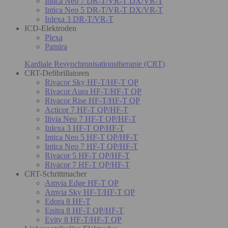
Intica Neo 7 DR-T/VR-T DX/VR-T
Intica Neo 5 DR-T/VR-T DX/VR-T
Inlexa 3 DR-T/VR-T
ICD-Elektroden
Plexa
Pamira
Kardiale Resynchronisationstherapie (CRT)
CRT-Defibrillatoren
Rivacor Sky HF-T/HF-T QP
Rivacor Aura HF-T/HF-T QP
Rivacor Rise HF-T/HF-T QP
Acticor 7 HF-T QP/HF-T
Ilivia Neo 7 HF-T QP/HF-T
Inlexa 3 HF-T QP/HF-T
Intica Neo 5 HF-T QP/HF-T
Intica Neo 7 HF-T QP/HF-T
Rivacor 5 HF-T QP/HF-T
Rivacor 7 HF-T QP/HF-T
CRT-Schrittmacher
Amvia Edge HF-T QP
Amvia Sky HF-T/HF-T QP
Edora 8 HF-T
Enitra 8 HF-T QP/HF-T
Evity 8 HF-T/HF-T QP