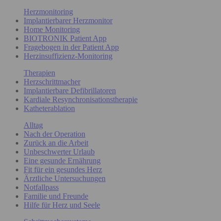
Herzmonitoring
Implantierbarer Herzmonitor
Home Monitoring
BIOTRONIK Patient App
Fragebogen in der Patient App
Herzinsuffizienz-Monitoring
Therapien
Herzschrittmacher
Implantierbare Defibrillatoren
Kardiale Resynchronisationstherapie
Katheterablation
Alltag
Nach der Operation
Zurück an die Arbeit
Unbeschwerter Urlaub
Eine gesunde Ernährung
Fit für ein gesundes Herz
Ärztliche Untersuchungen
Notfallpass
Familie und Freunde
Hilfe für Herz und Seele