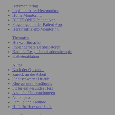
Herzmonitoring
Implantierbarer Herzmonitor
Home Monitoring
BIOTRONIK Patient App
Fragebogen in der Patient App
Herzinsuffizienz-Monitoring
Therapien
Herzschrittmacher
Implantierbare Defibrillatoren
Kardiale Resynchronisationstherapie
Katheterablation
Alltag
Nach der Operation
Zurück an die Arbeit
Unbeschwerter Urlaub
Eine gesunde Ernährung
Fit für ein gesundes Herz
Ärztliche Untersuchungen
Notfallpass
Familie und Freunde
Hilfe für Herz und Seele