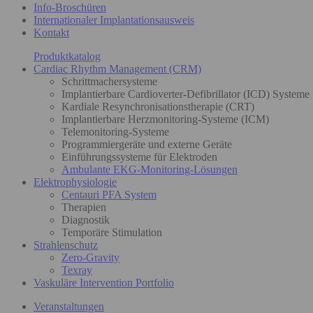
Info-Broschüren
Internationaler Implantationsausweis
Kontakt
Produktkatalog
Cardiac Rhythm Management (CRM)
Schrittmachersysteme
Implantierbare Cardioverter-Defibrillator (ICD) Systeme
Kardiale Resynchronisationstherapie (CRT)
Implantierbare Herzmonitoring-Systeme (ICM)
Telemonitoring-Systeme
Programmiergeräte und externe Geräte
Einführungssysteme für Elektroden
Ambulante EKG-Monitoring-Lösungen
Elektrophysiologie
Centauri PFA System
Therapien
Diagnostik
Temporäre Stimulation
Strahlenschutz
Zero-Gravity
Texray
Vaskuläre Intervention Portfolio
Veranstaltungen