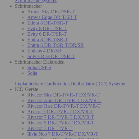
Schrittmachersysteme
Schrittmacher
Amvia Sky DR-T/SR-T
Amvia Edge DR-T/SR-T
Edora 8 DR-T/SR-T
Evity 8 DR-T/SR-T
Evity 6 DR-T/SR-T
Enitra 8 DR-T/SR-T
Enitra 6 DR-T/SR-T/DR/SR
Enticos 4 DR/SR
Solvia Rise DR-T/SR-T
Schrittmacher Elektroden
Solia CSP S
Solia
Implantierbare Cardioverter-Defibrillator (ICD) Systeme
ICD-Geräte
Rivacor Sky DR-T/VR-T DX/VR-T
Rivacor Aura DR-T/VR-T DX/VR-T
Rivacor Rise DR-T/VR-T DX/VR-T
Acticor 7 DR-T/VR-T DX/VR-T
Rivacor 7 DR-T/VR-T DX/VR-T
Rivacor 5 DR-T/VR-T DX/VR-T
Rivacor 3 DR-T/VR-T
Ilivia Neo 7 DR-T/VR-T DX/VR-T