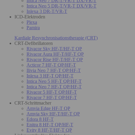
Intica Neo 7 DR-T/VR-T DX/VR-T
Intica Neo 5 DR-T/VR-T DX/VR-T
Inlexa 3 DR-T/VR-T
ICD-Elektroden
Plexa
Pamira
Kardiale Resynchronisationstherapie (CRT)
CRT-Defibrillatoren
Rivacor Sky HF-T/HF-T QP
Rivacor Aura HF-T/HF-T QP
Rivacor Rise HF-T/HF-T QP
Acticor 7 HF-T QP/HF-T
Ilivia Neo 7 HF-T QP/HF-T
Inlexa 3 HF-T QP/HF-T
Intica Neo 5 HF-T QP/HF-T
Intica Neo 7 HF-T QP/HF-T
Rivacor 5 HF-T QP/HF-T
Rivacor 7 HF-T QP/HF-T
CRT-Schrittmacher
Amvia Edge HF-T QP
Amvia Sky HF-T/HF-T QP
Edora 8 HF-T
Enitra 8 HF-T QP/HF-T
Evity 8 HF-T/HF-T QP