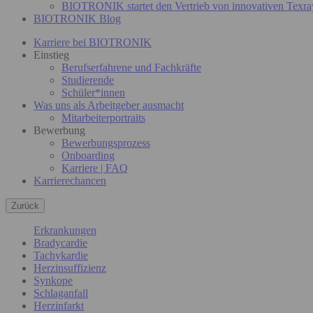
BIOTRONIK startet den Vertrieb von innovativen Texra
BIOTRONIK Blog
Karriere bei BIOTRONIK
Einstieg
Berufserfahrene und Fachkräfte
Studierende
Schüler*innen
Was uns als Arbeitgeber ausmacht
Mitarbeiterportraits
Bewerbung
Bewerbungsprozess
Onboarding
Karriere | FAQ
Karrierechancen
Zurück
Erkrankungen
Bradycardie
Tachykardie
Herzinsuffizienz
Synkope
Schlaganfall
Herzinfarkt