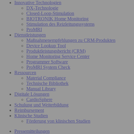
Innovative Technologien
DX-Technologie
Closed-Loop-Stimulation
BIOTRONIK Home Monitoring
Stimulation des Reizleitungssystems
ProMRI
Dienstleistungen
Maßnahmenempfehlungen zu CRM-Produkten
Device Lookup Tool
Produktleistungsbericht (CRM)
Home Monitoring Service Center
Programmer Software
ProMRI System Check
Ressourcen
Material Compliance
Technische Bibliothek
Manual Library
Digitale Lösungen
CardioSphere
Schulung und Weiterbildung
Reimbursement
Klinische Studien
Förderung von klinischen Studien
Pressemitteilungen