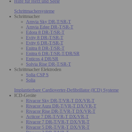
Hilfe für Herz und Seele
Schrittmachersysteme
Schrittmacher
Amvia Sky DR-T/SR-T
Amvia Edge DR-T/SR-T
Edora 8 DR-T/SR-T
Evity 8 DR-T/SR-T
Evity 6 DR-T/SR-T
Enitra 8 DR-T/SR-T
Enitra 6 DR-T/SR-T/DR/SR
Enticos 4 DR/SR
Solvia Rise DR-T/SR-T
Schrittmacher Elektroden
Solia CSP S
Solia
Implantierbare Cardioverter-Defibrillator (ICD) Systeme
ICD-Geräte
Rivacor Sky DR-T/VR-T DX/VR-T
Rivacor Aura DR-T/VR-T DX/VR-T
Rivacor Rise DR-T/VR-T DX/VR-T
Acticor 7 DR-T/VR-T DX/VR-T
Rivacor 7 DR-T/VR-T DX/VR-T
Rivacor 5 DR-T/VR-T DX/VR-T