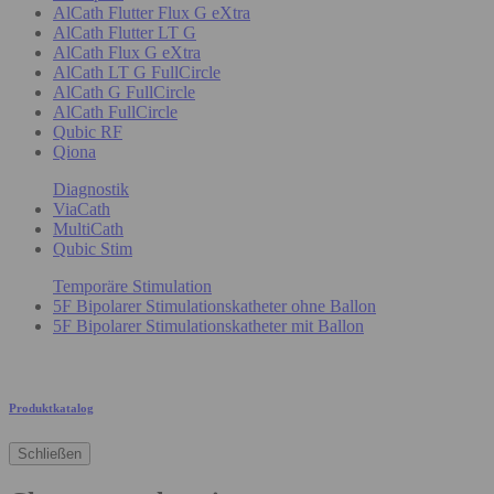
AlCath Flutter Flux G eXtra
AlCath Flutter LT G
AlCath Flux G eXtra
AlCath LT G FullCircle
AlCath G FullCircle
AlCath FullCircle
Qubic RF
Qiona
Diagnostik
ViaCath
MultiCath
Qubic Stim
Temporäre Stimulation
5F Bipolarer Stimulationskatheter ohne Ballon
5F Bipolarer Stimulationskatheter mit Ballon
Produktkatalog
Schließen