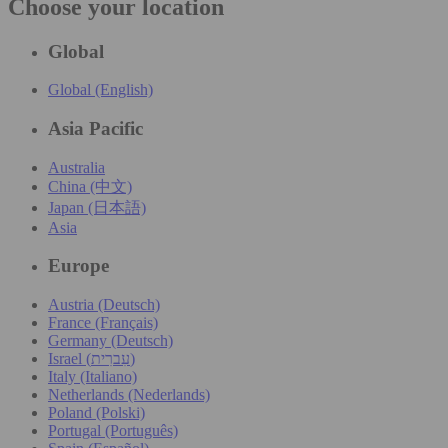
Choose your location
Global
Global (English)
Asia Pacific
Australia
China (中文)
Japan (日本語)
Asia
Europe
Austria (Deutsch)
France (Français)
Germany (Deutsch)
Israel (עִברִית)
Italy (Italiano)
Netherlands (Nederlands)
Poland (Polski)
Portugal (Português)