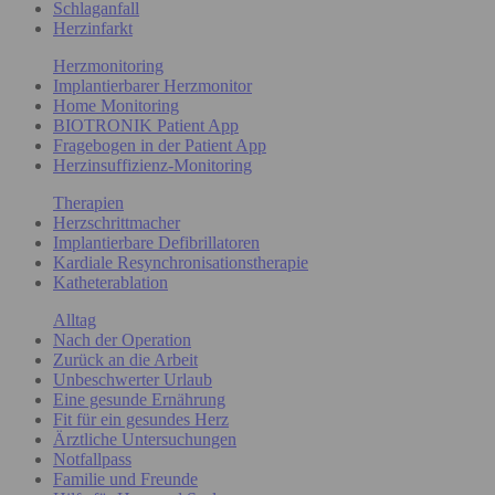
Schlaganfall
Herzinfarkt
Herzmonitoring
Implantierbarer Herzmonitor
Home Monitoring
BIOTRONIK Patient App
Fragebogen in der Patient App
Herzinsuffizienz-Monitoring
Therapien
Herzschrittmacher
Implantierbare Defibrillatoren
Kardiale Resynchronisationstherapie
Katheterablation
Alltag
Nach der Operation
Zurück an die Arbeit
Unbeschwerter Urlaub
Eine gesunde Ernährung
Fit für ein gesundes Herz
Ärztliche Untersuchungen
Notfallpass
Familie und Freunde