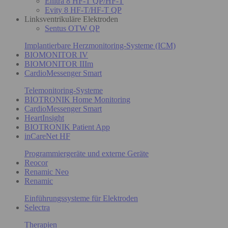
Enitra 8 HF-T QP/HF-T
Evity 8 HF-T/HF-T QP
Linksventrikuläre Elektroden
Sentus OTW QP
Implantierbare Herzmonitoring-Systeme (ICM)
BIOMONITOR IV
BIOMONITOR IIIm
CardioMessenger Smart
Telemonitoring-Systeme
BIOTRONIK Home Monitoring
CardioMessenger Smart
HeartInsight
BIOTRONIK Patient App
inCareNet HF
Programmiergeräte und externe Geräte
Reocor
Renamic Neo
Renamic
Einführungssysteme für Elektroden
Selectra
Therapien