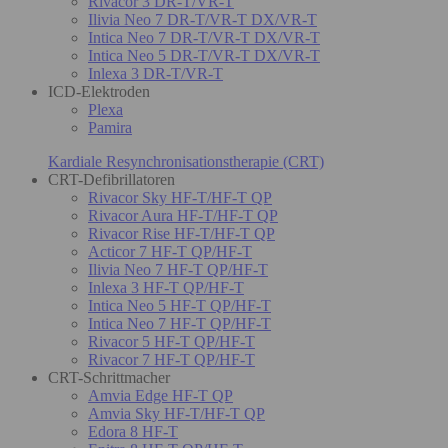
Rivacor 3 DR-T/VR-T
Ilivia Neo 7 DR-T/VR-T DX/VR-T
Intica Neo 7 DR-T/VR-T DX/VR-T
Intica Neo 5 DR-T/VR-T DX/VR-T
Inlexa 3 DR-T/VR-T
ICD-Elektroden
Plexa
Pamira
Kardiale Resynchronisationstherapie (CRT)
CRT-Defibrillatoren
Rivacor Sky HF-T/HF-T QP
Rivacor Aura HF-T/HF-T QP
Rivacor Rise HF-T/HF-T QP
Acticor 7 HF-T QP/HF-T
Ilivia Neo 7 HF-T QP/HF-T
Inlexa 3 HF-T QP/HF-T
Intica Neo 5 HF-T QP/HF-T
Intica Neo 7 HF-T QP/HF-T
Rivacor 5 HF-T QP/HF-T
Rivacor 7 HF-T QP/HF-T
CRT-Schrittmacher
Amvia Edge HF-T QP
Amvia Sky HF-T/HF-T QP
Edora 8 HF-T