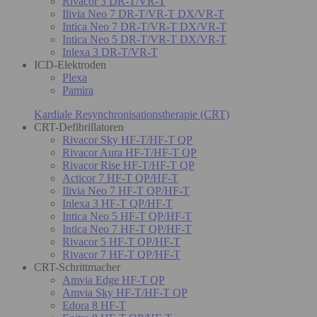
Rivacor 3 DR-T/VR-T
Ilivia Neo 7 DR-T/VR-T DX/VR-T
Intica Neo 7 DR-T/VR-T DX/VR-T
Intica Neo 5 DR-T/VR-T DX/VR-T
Inlexa 3 DR-T/VR-T
ICD-Elektroden
Plexa
Pamira
Kardiale Resynchronisationstherapie (CRT)
CRT-Defibrillatoren
Rivacor Sky HF-T/HF-T QP
Rivacor Aura HF-T/HF-T QP
Rivacor Rise HF-T/HF-T QP
Acticor 7 HF-T QP/HF-T
Ilivia Neo 7 HF-T QP/HF-T
Inlexa 3 HF-T QP/HF-T
Intica Neo 5 HF-T QP/HF-T
Intica Neo 7 HF-T QP/HF-T
Rivacor 5 HF-T QP/HF-T
Rivacor 7 HF-T QP/HF-T
CRT-Schrittmacher
Amvia Edge HF-T QP
Amvia Sky HF-T/HF-T QP
Edora 8 HF-T