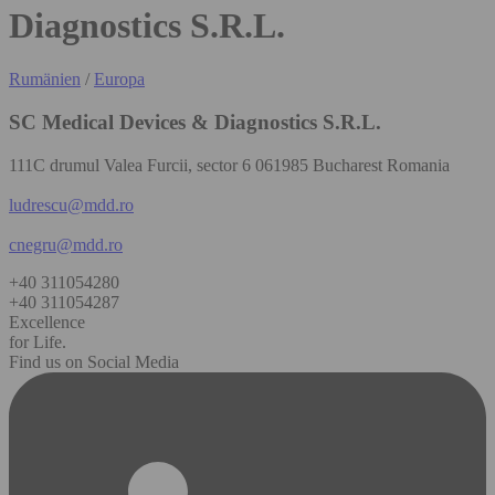
Diagnostics S.R.L.
Rumänien
/
Europa
SC Medical Devices & Diagnostics S.R.L.
111C drumul Valea Furcii, sector 6 061985 Bucharest Romania
ludrescu@mdd.ro
cnegru@mdd.ro
+40 311054280
+40 311054287
Excellence
for Life.
Find us on Social Media