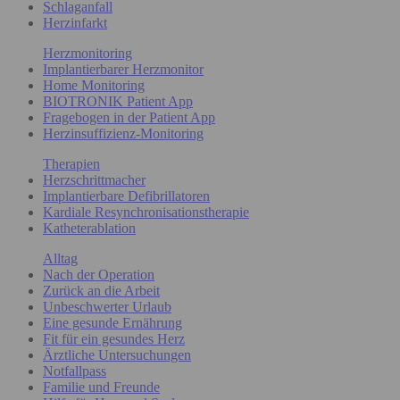
Schlaganfall
Herzinfarkt
Herzmonitoring
Implantierbarer Herzmonitor
Home Monitoring
BIOTRONIK Patient App
Fragebogen in der Patient App
Herzinsuffizienz-Monitoring
Therapien
Herzschrittmacher
Implantierbare Defibrillatoren
Kardiale Resynchronisationstherapie
Katheterablation
Alltag
Nach der Operation
Zurück an die Arbeit
Unbeschwerter Urlaub
Eine gesunde Ernährung
Fit für ein gesundes Herz
Ärztliche Untersuchungen
Notfallpass
Familie und Freunde