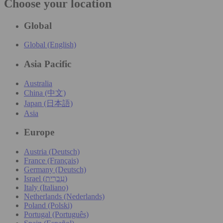
Choose your location
Global
Global (English)
Asia Pacific
Australia
China (中文)
Japan (日本語)
Asia
Europe
Austria (Deutsch)
France (Français)
Germany (Deutsch)
Israel (עִברִית)
Italy (Italiano)
Netherlands (Nederlands)
Poland (Polski)
Portugal (Português)