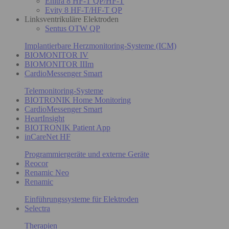
Enitra 8 HF-T QP/HF-T
Evity 8 HF-T/HF-T QP
Linksventrikuläre Elektroden
Sentus OTW QP
Implantierbare Herzmonitoring-Systeme (ICM)
BIOMONITOR IV
BIOMONITOR IIIm
CardioMessenger Smart
Telemonitoring-Systeme
BIOTRONIK Home Monitoring
CardioMessenger Smart
HeartInsight
BIOTRONIK Patient App
inCareNet HF
Programmiergeräte und externe Geräte
Reocor
Renamic Neo
Renamic
Einführungssysteme für Elektroden
Selectra
Therapien