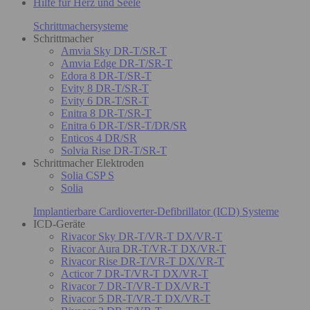
Hilfe für Herz und Seele
Schrittmachersysteme
Schrittmacher
Amvia Sky DR-T/SR-T
Amvia Edge DR-T/SR-T
Edora 8 DR-T/SR-T
Evity 8 DR-T/SR-T
Evity 6 DR-T/SR-T
Enitra 8 DR-T/SR-T
Enitra 6 DR-T/SR-T/DR/SR
Enticos 4 DR/SR
Solvia Rise DR-T/SR-T
Schrittmacher Elektroden
Solia CSP S
Solia
Implantierbare Cardioverter-Defibrillator (ICD) Systeme
ICD-Geräte
Rivacor Sky DR-T/VR-T DX/VR-T
Rivacor Aura DR-T/VR-T DX/VR-T
Rivacor Rise DR-T/VR-T DX/VR-T
Acticor 7 DR-T/VR-T DX/VR-T
Rivacor 7 DR-T/VR-T DX/VR-T
Rivacor 5 DR-T/VR-T DX/VR-T