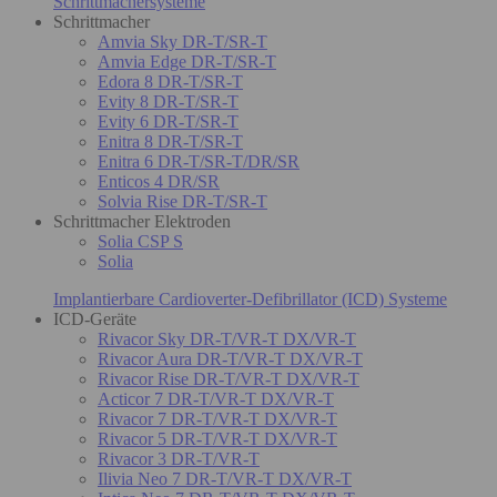
Schrittmachersysteme
Schrittmacher
Amvia Sky DR-T/SR-T
Amvia Edge DR-T/SR-T
Edora 8 DR-T/SR-T
Evity 8 DR-T/SR-T
Evity 6 DR-T/SR-T
Enitra 8 DR-T/SR-T
Enitra 6 DR-T/SR-T/DR/SR
Enticos 4 DR/SR
Solvia Rise DR-T/SR-T
Schrittmacher Elektroden
Solia CSP S
Solia
Implantierbare Cardioverter-Defibrillator (ICD) Systeme
ICD-Geräte
Rivacor Sky DR-T/VR-T DX/VR-T
Rivacor Aura DR-T/VR-T DX/VR-T
Rivacor Rise DR-T/VR-T DX/VR-T
Acticor 7 DR-T/VR-T DX/VR-T
Rivacor 7 DR-T/VR-T DX/VR-T
Rivacor 5 DR-T/VR-T DX/VR-T
Rivacor 3 DR-T/VR-T
Ilivia Neo 7 DR-T/VR-T DX/VR-T