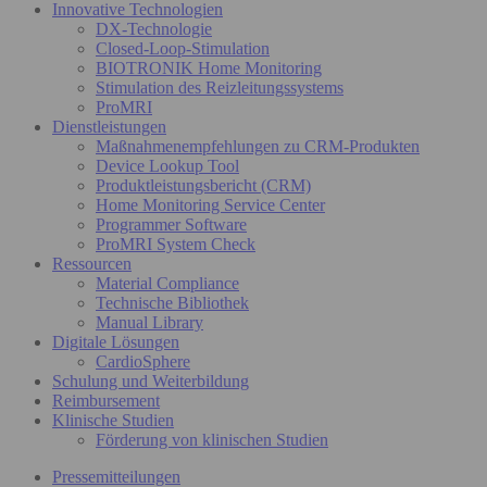
Innovative Technologien
DX-Technologie
Closed-Loop-Stimulation
BIOTRONIK Home Monitoring
Stimulation des Reizleitungssystems
ProMRI
Dienstleistungen
Maßnahmenempfehlungen zu CRM-Produkten
Device Lookup Tool
Produktleistungsbericht (CRM)
Home Monitoring Service Center
Programmer Software
ProMRI System Check
Ressourcen
Material Compliance
Technische Bibliothek
Manual Library
Digitale Lösungen
CardioSphere
Schulung und Weiterbildung
Reimbursement
Klinische Studien
Förderung von klinischen Studien
Pressemitteilungen