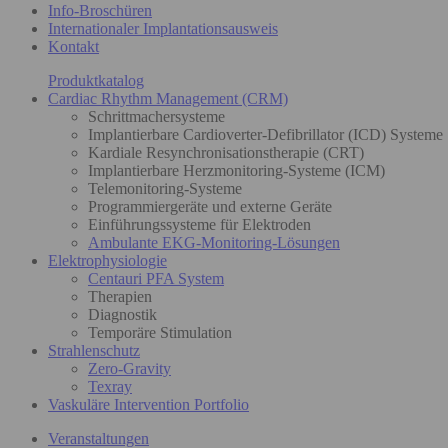
Info-Broschüren
Internationaler Implantationsausweis
Kontakt
Produktkatalog
Cardiac Rhythm Management (CRM)
Schrittmachersysteme
Implantierbare Cardioverter-Defibrillator (ICD) Systeme
Kardiale Resynchronisationstherapie (CRT)
Implantierbare Herzmonitoring-Systeme (ICM)
Telemonitoring-Systeme
Programmiergeräte und externe Geräte
Einführungssysteme für Elektroden
Ambulante EKG-Monitoring-Lösungen
Elektrophysiologie
Centauri PFA System
Therapien
Diagnostik
Temporäre Stimulation
Strahlenschutz
Zero-Gravity
Texray
Vaskuläre Intervention Portfolio
Veranstaltungen