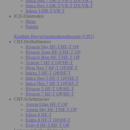
Intica Neo 7 DR-T/VR-T DX/VR-T
Intica Neo 5 DR-T/VR-T DX/VR-T
Inlexa 3 DR-T/VR-T
ICD-Elektroden
Plexa
Pamira
Kardiale Resynchronisationstherapie (CRT)
CRT-Defibrillatoren
Rivacor Sky HF-T/HF-T QP
Rivacor Aura HF-T/HF-T QP
Rivacor Rise HF-T/HF-T QP
Acticor 7 HF-T QP/HF-T
Ilivia Neo 7 HF-T QP/HF-T
Inlexa 3 HF-T QP/HF-T
Intica Neo 5 HF-T QP/HF-T
Intica Neo 7 HF-T QP/HF-T
Rivacor 5 HF-T QP/HF-T
Rivacor 7 HF-T QP/HF-T
CRT-Schrittmacher
Amvia Edge HF-T QP
Amvia Sky HF-T/HF-T QP
Edora 8 HF-T
Enitra 8 HF-T QP/HF-T
Evity 8 HF-T/HF-T QP