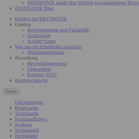
BIOTRONIK startet den Vertrieb von innovativen Texra
BIOTRONIK Blog
Karriere bei BIOTRONIK
Einstieg
Berufserfahrene und Fachkräfte
Studierende
Schüler*innen
Was uns als Arbeitgeber ausmacht
Mitarbeiterportraits
Bewerbung
Bewerbungsprozess
Onboarding
Karriere | FAQ
Karrierechancen
Zurück
Erkrankungen
Bradycardie
Tachykardie
Herzinsuffizienz
Synkope
Schlaganfall
Herzinfarkt