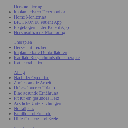
Herzmonitoring
Implantierbarer Herzmonitor
Home Monitoring
BIOTRONIK Patient App
Fragebogen in der Patient App
Herzinsuffizienz-Monitoring
Therapien
Herzschrittmacher
Implantierbare Defibrillatoren
Kardiale Resynchronisationstherapie
Katheterablation
Alltag
Nach der Operation
Zurück an die Arbeit
Unbeschwerter Urlaub
Eine gesunde Ernährung
Fit für ein gesundes Herz
Ärztliche Untersuchungen
Notfallpass
Familie und Freunde
Hilfe für Herz und Seele