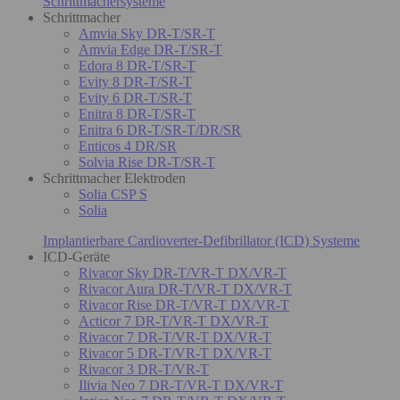
Schrittmachersysteme
Schrittmacher
Amvia Sky DR-T/SR-T
Amvia Edge DR-T/SR-T
Edora 8 DR-T/SR-T
Evity 8 DR-T/SR-T
Evity 6 DR-T/SR-T
Enitra 8 DR-T/SR-T
Enitra 6 DR-T/SR-T/DR/SR
Enticos 4 DR/SR
Solvia Rise DR-T/SR-T
Schrittmacher Elektroden
Solia CSP S
Solia
Implantierbare Cardioverter-Defibrillator (ICD) Systeme
ICD-Geräte
Rivacor Sky DR-T/VR-T DX/VR-T
Rivacor Aura DR-T/VR-T DX/VR-T
Rivacor Rise DR-T/VR-T DX/VR-T
Acticor 7 DR-T/VR-T DX/VR-T
Rivacor 7 DR-T/VR-T DX/VR-T
Rivacor 5 DR-T/VR-T DX/VR-T
Rivacor 3 DR-T/VR-T
Ilivia Neo 7 DR-T/VR-T DX/VR-T