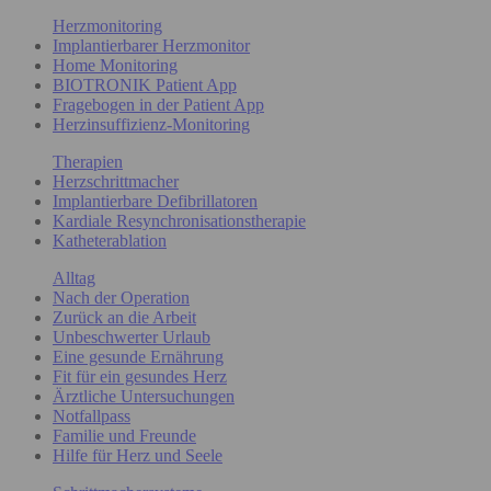
Herzmonitoring
Implantierbarer Herzmonitor
Home Monitoring
BIOTRONIK Patient App
Fragebogen in der Patient App
Herzinsuffizienz-Monitoring
Therapien
Herzschrittmacher
Implantierbare Defibrillatoren
Kardiale Resynchronisationstherapie
Katheterablation
Alltag
Nach der Operation
Zurück an die Arbeit
Unbeschwerter Urlaub
Eine gesunde Ernährung
Fit für ein gesundes Herz
Ärztliche Untersuchungen
Notfallpass
Familie und Freunde
Hilfe für Herz und Seele