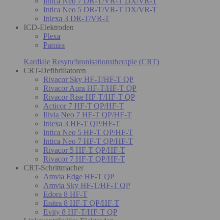
Intica Neo 7 DR-T/VR-T DX/VR-T
Intica Neo 5 DR-T/VR-T DX/VR-T
Inlexa 3 DR-T/VR-T
ICD-Elektroden
Plexa
Pamira
Kardiale Resynchronisationstherapie (CRT)
CRT-Defibrillatoren
Rivacor Sky HF-T/HF-T QP
Rivacor Aura HF-T/HF-T QP
Rivacor Rise HF-T/HF-T QP
Acticor 7 HF-T QP/HF-T
Ilivia Neo 7 HF-T QP/HF-T
Inlexa 3 HF-T QP/HF-T
Intica Neo 5 HF-T QP/HF-T
Intica Neo 7 HF-T QP/HF-T
Rivacor 5 HF-T QP/HF-T
Rivacor 7 HF-T QP/HF-T
CRT-Schrittmacher
Amvia Edge HF-T QP
Amvia Sky HF-T/HF-T QP
Edora 8 HF-T
Enitra 8 HF-T QP/HF-T
Evity 8 HF-T/HF-T QP