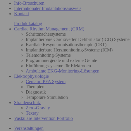
Info-Broschüren
Internationaler Implantationsausweis
Kontakt
Produktkatalog
Cardiac Rhythm Management (CRM)
Schrittmachersysteme
Implantierbare Cardioverter-Defibrillator (ICD) Systeme
Kardiale Resynchronisationstherapie (CRT)
Implantierbare Herzmonitoring-Systeme (ICM)
Telemonitoring-Systeme
Programmiergeräte und externe Geräte
Einführungssysteme für Elektroden
Ambulante EKG-Monitoring-Lösungen
Elektrophysiologie
Centauri PFA System
Therapien
Diagnostik
Temporäre Stimulation
Strahlenschutz
Zero-Gravity
Texray
Vaskuläre Intervention Portfolio
Veranstaltungen