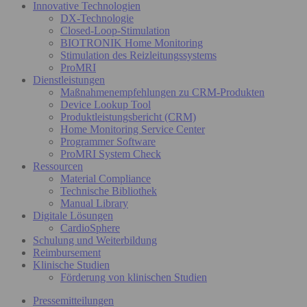
Innovative Technologien
DX-Technologie
Closed-Loop-Stimulation
BIOTRONIK Home Monitoring
Stimulation des Reizleitungssystems
ProMRI
Dienstleistungen
Maßnahmenempfehlungen zu CRM-Produkten
Device Lookup Tool
Produktleistungsbericht (CRM)
Home Monitoring Service Center
Programmer Software
ProMRI System Check
Ressourcen
Material Compliance
Technische Bibliothek
Manual Library
Digitale Lösungen
CardioSphere
Schulung und Weiterbildung
Reimbursement
Klinische Studien
Förderung von klinischen Studien
Pressemitteilungen