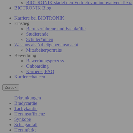
BIOTRONIK startet den Vertrieb von innovativen Texra
BIOTRONIK Blog
Karriere bei BIOTRONIK
Einstieg
Berufserfahrene und Fachkräfte
Studierende
Schüler*innen
Was uns als Arbeitgeber ausmacht
Mitarbeiterportraits
Bewerbung
Bewerbungsprozess
Onboarding
Karriere | FAQ
Karrierechancen
Zurück
Erkrankungen
Bradycardie
Tachykardie
Herzinsuffizienz
Synkope
Schlaganfall
Herzinfarkt