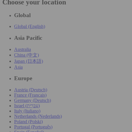
Choose your location
Global
Global (English)
Asia Pacific
Australia
China (中文)
Japan (日本語)
Asia
Europe
Austria (Deutsch)
France (Français)
Germany (Deutsch)
Israel (עִברִית)
Italy (Italiano)
Netherlands (Nederlands)
Poland (Polski)
Portugal (Português)