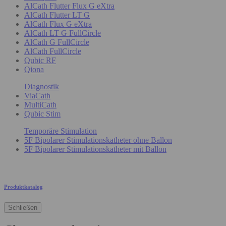
AlCath Flutter Flux G eXtra
AlCath Flutter LT G
AlCath Flux G eXtra
AlCath LT G FullCircle
AlCath G FullCircle
AlCath FullCircle
Qubic RF
Qiona
Diagnostik
ViaCath
MultiCath
Qubic Stim
Temporäre Stimulation
5F Bipolarer Stimulationskatheter ohne Ballon
5F Bipolarer Stimulationskatheter mit Ballon
Produktkatalog
Schließen