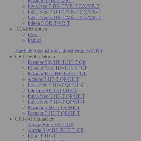
Rivacor 3 DR-T/VR-T
Ilivia Neo 7 DR-T/VR-T DX/VR-T
Intica Neo 7 DR-T/VR-T DX/VR-T
Intica Neo 5 DR-T/VR-T DX/VR-T
Inlexa 3 DR-T/VR-T
ICD-Elektroden
Plexa
Pamira
Kardiale Resynchronisationstherapie (CRT)
CRT-Defibrillatoren
Rivacor Sky HF-T/HF-T QP
Rivacor Aura HF-T/HF-T QP
Rivacor Rise HF-T/HF-T QP
Acticor 7 HF-T QP/HF-T
Ilivia Neo 7 HF-T QP/HF-T
Inlexa 3 HF-T QP/HF-T
Intica Neo 5 HF-T QP/HF-T
Intica Neo 7 HF-T QP/HF-T
Rivacor 5 HF-T QP/HF-T
Rivacor 7 HF-T QP/HF-T
CRT-Schrittmacher
Amvia Edge HF-T QP
Amvia Sky HF-T/HF-T QP
Edora 8 HF-T