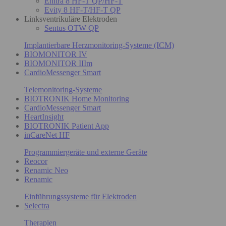
Enitra 8 HF-T QP/HF-T
Evity 8 HF-T/HF-T QP
Linksventrikuläre Elektroden
Sentus OTW QP
Implantierbare Herzmonitoring-Systeme (ICM)
BIOMONITOR IV
BIOMONITOR IIIm
CardioMessenger Smart
Telemonitoring-Systeme
BIOTRONIK Home Monitoring
CardioMessenger Smart
HeartInsight
BIOTRONIK Patient App
inCareNet HF
Programmiergeräte und externe Geräte
Reocor
Renamic Neo
Renamic
Einführungssysteme für Elektroden
Selectra
Therapien