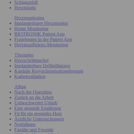
Schlaganfall
Herzinfarkt
Herzmonitoring
Implantierbarer Herzmonitor
Home Monitoring
BIOTRONIK Patient App
Fragebogen in der Patient App
Herzinsuffizienz-Monitoring
Therapien
Herzschrittmacher
Implantierbare Defibrillatoren
Kardiale Resynchronisationstherapie
Katheterablation
Alltag
Nach der Operation
Zurück an die Arbeit
Unbeschwerter Urlaub
Eine gesunde Ernährung
Fit für ein gesundes Herz
Ärztliche Untersuchungen
Notfallpass
Familie und Freunde