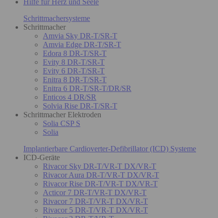
Hilfe für Herz und Seele
Schrittmachersysteme
Schrittmacher
Amvia Sky DR-T/SR-T
Amvia Edge DR-T/SR-T
Edora 8 DR-T/SR-T
Evity 8 DR-T/SR-T
Evity 6 DR-T/SR-T
Enitra 8 DR-T/SR-T
Enitra 6 DR-T/SR-T/DR/SR
Enticos 4 DR/SR
Solvia Rise DR-T/SR-T
Schrittmacher Elektroden
Solia CSP S
Solia
Implantierbare Cardioverter-Defibrillator (ICD) Systeme
ICD-Geräte
Rivacor Sky DR-T/VR-T DX/VR-T
Rivacor Aura DR-T/VR-T DX/VR-T
Rivacor Rise DR-T/VR-T DX/VR-T
Acticor 7 DR-T/VR-T DX/VR-T
Rivacor 7 DR-T/VR-T DX/VR-T
Rivacor 5 DR-T/VR-T DX/VR-T