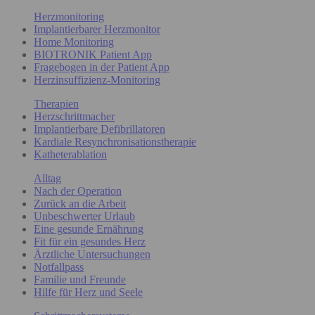
Herzmonitoring
Implantierbarer Herzmonitor
Home Monitoring
BIOTRONIK Patient App
Fragebogen in der Patient App
Herzinsuffizienz-Monitoring
Therapien
Herzschrittmacher
Implantierbare Defibrillatoren
Kardiale Resynchronisationstherapie
Katheterablation
Alltag
Nach der Operation
Zurück an die Arbeit
Unbeschwerter Urlaub
Eine gesunde Ernährung
Fit für ein gesundes Herz
Ärztliche Untersuchungen
Notfallpass
Familie und Freunde
Hilfe für Herz und Seele