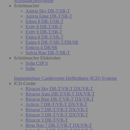
Schrittmachersysteme
Schrittmacher
Amvia Sky DR-T/SR-T
Amvia Edge DR-T/SR-T
Edora 8 DR-T/SR-T
Evity 8 DR-T/SR-T
Evity 6 DR-T/SR-T
Enitra 8 DR-T/SR-T
Enitra 6 DR-T/SR-T/DR/SR
Enticos 4 DR/SR
Solvia Rise DR-T/SR-T
Schrittmacher Elektroden
Solia CSP S
Solia
Implantierbare Cardioverter-Defibrillator (ICD) Systeme
ICD-Geräte
Rivacor Sky DR-T/VR-T DX/VR-T
Rivacor Aura DR-T/VR-T DX/VR-T
Rivacor Rise DR-T/VR-T DX/VR-T
Acticor 7 DR-T/VR-T DX/VR-T
Rivacor 7 DR-T/VR-T DX/VR-T
Rivacor 5 DR-T/VR-T DX/VR-T
Rivacor 3 DR-T/VR-T
Ilivia Neo 7 DR-T/VR-T DX/VR-T