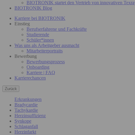
BIOTRONIK startet den Vertrieb von innovativen Texra
BIOTRONIK Blog
Karriere bei BIOTRONIK
Einstieg
Berufserfahrene und Fachkräfte
Studierende
Schüler*innen
Was uns als Arbeitgeber ausmacht
Mitarbeiterportraits
Bewerbung
Bewerbungsprozess
Onboarding
Karriere | FAQ
Karrierechancen
Zurück
Erkrankungen
Bradycardie
Tachykardie
Herzinsuffizienz
Synkope
Schlaganfall
Herzinfarkt