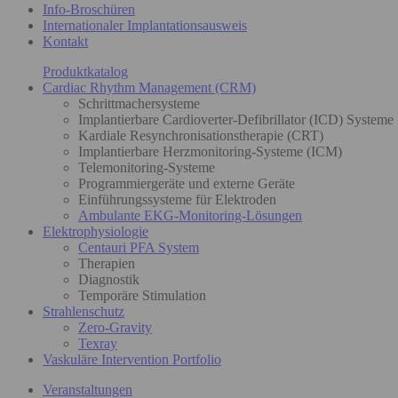
Info-Broschüren
Internationaler Implantationsausweis
Kontakt
Produktkatalog
Cardiac Rhythm Management (CRM)
Schrittmachersysteme
Implantierbare Cardioverter-Defibrillator (ICD) Systeme
Kardiale Resynchronisationstherapie (CRT)
Implantierbare Herzmonitoring-Systeme (ICM)
Telemonitoring-Systeme
Programmiergeräte und externe Geräte
Einführungssysteme für Elektroden
Ambulante EKG-Monitoring-Lösungen
Elektrophysiologie
Centauri PFA System
Therapien
Diagnostik
Temporäre Stimulation
Strahlenschutz
Zero-Gravity
Texray
Vaskuläre Intervention Portfolio
Veranstaltungen