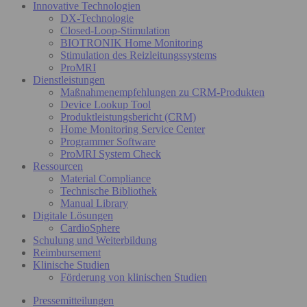
Innovative Technologien
DX-Technologie
Closed-Loop-Stimulation
BIOTRONIK Home Monitoring
Stimulation des Reizleitungssystems
ProMRI
Dienstleistungen
Maßnahmenempfehlungen zu CRM-Produkten
Device Lookup Tool
Produktleistungsbericht (CRM)
Home Monitoring Service Center
Programmer Software
ProMRI System Check
Ressourcen
Material Compliance
Technische Bibliothek
Manual Library
Digitale Lösungen
CardioSphere
Schulung und Weiterbildung
Reimbursement
Klinische Studien
Förderung von klinischen Studien
Pressemitteilungen