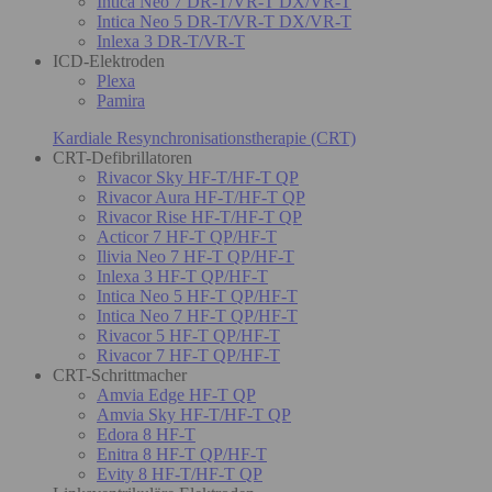
Intica Neo 7 DR-T/VR-T DX/VR-T
Intica Neo 5 DR-T/VR-T DX/VR-T
Inlexa 3 DR-T/VR-T
ICD-Elektroden
Plexa
Pamira
Kardiale Resynchronisationstherapie (CRT)
CRT-Defibrillatoren
Rivacor Sky HF-T/HF-T QP
Rivacor Aura HF-T/HF-T QP
Rivacor Rise HF-T/HF-T QP
Acticor 7 HF-T QP/HF-T
Ilivia Neo 7 HF-T QP/HF-T
Inlexa 3 HF-T QP/HF-T
Intica Neo 5 HF-T QP/HF-T
Intica Neo 7 HF-T QP/HF-T
Rivacor 5 HF-T QP/HF-T
Rivacor 7 HF-T QP/HF-T
CRT-Schrittmacher
Amvia Edge HF-T QP
Amvia Sky HF-T/HF-T QP
Edora 8 HF-T
Enitra 8 HF-T QP/HF-T
Evity 8 HF-T/HF-T QP