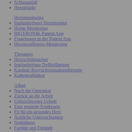
Schlaganfall
Herzinfarkt
Herzmonitoring
Implantierbarer Herzmonitor
Home Monitoring
BIOTRONIK Patient App
Fragebogen in der Patient App
Herzinsuffizienz-Monitoring
Therapien
Herzschrittmacher
Implantierbare Defibrillatoren
Kardiale Resynchronisationstherapie
Katheterablation
Alltag
Nach der Operation
Zurück an die Arbeit
Unbeschwerter Urlaub
Eine gesunde Ernährung
Fit für ein gesundes Herz
Ärztliche Untersuchungen
Notfallpass
Familie und Freunde