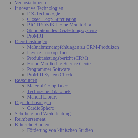
Veranstaltungen
Innovative Technologien
DX-Technologie
Closed-Loop-Stimulation
BIOTRONIK Home Monitoring
Stimulation des Reizleitungssystems
ProMRI
Dienstleistungen
Maßnahmenempfehlungen zu CRM-Produkten
Device Lookup Tool
Produktleistungsbericht (CRM)
Home Monitoring Service Center
Programmer Software
ProMRI System Check
Ressourcen
Material Compliance
Technische Bibliothek
Manual Library
Digitale Lösungen
CardioSphere
Schulung und Weiterbildung
Reimbursement
Klinische Studien
Förderung von klinischen Studien