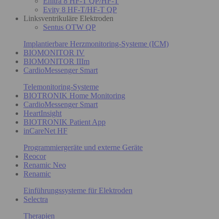
Enitra 8 HF-T QP/HF-T
Evity 8 HF-T/HF-T QP
Linksventrikuläre Elektroden
Sentus OTW QP
Implantierbare Herzmonitoring-Systeme (ICM)
BIOMONITOR IV
BIOMONITOR IIIm
CardioMessenger Smart
Telemonitoring-Systeme
BIOTRONIK Home Monitoring
CardioMessenger Smart
HeartInsight
BIOTRONIK Patient App
inCareNet HF
Programmiergeräte und externe Geräte
Reocor
Renamic Neo
Renamic
Einführungssysteme für Elektroden
Selectra
Therapien