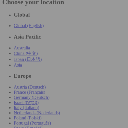
Choose your location
Global
Global (English)
Asia Pacific
Australia
China (中文)
Japan (日本語)
Asia
Europe
Austria (Deutsch)
France (Français)
Germany (Deutsch)
Israel (עִברִית)
Italy (Italiano)
Netherlands (Nederlands)
Poland (Polski)
Portugal (Português)