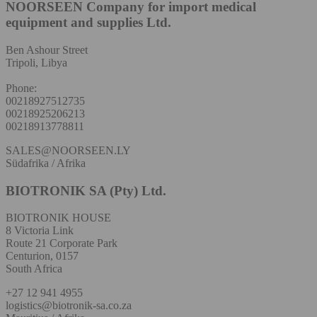
NOORSEEN Company for import medical
equipment and supplies Ltd.
Ben Ashour Street
Tripoli, Libya
Phone:
00218927512735
00218925206213
00218913778811
SALES@NOORSEEN.LY
Südafrika / Afrika
BIOTRONIK SA (Pty) Ltd.
BIOTRONIK HOUSE
8 Victoria Link
Route 21 Corporate Park
Centurion, 0157
South Africa
+27 12 941 4955
logistics@biotronik-sa.co.za