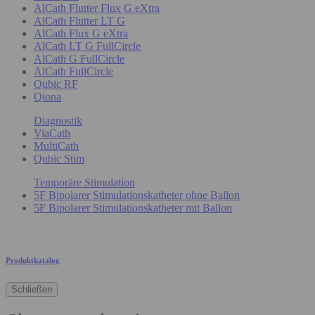
AlCath Flutter Flux G eXtra
AlCath Flutter LT G
AlCath Flux G eXtra
AlCath LT G FullCircle
AlCath G FullCircle
AlCath FullCircle
Qubic RF
Qiona
Diagnostik
ViaCath
MultiCath
Qubic Stim
Temporäre Stimulation
5F Bipolarer Stimulationskatheter ohne Ballon
5F Bipolarer Stimulationskatheter mit Ballon
Produktkatalog
Schließen