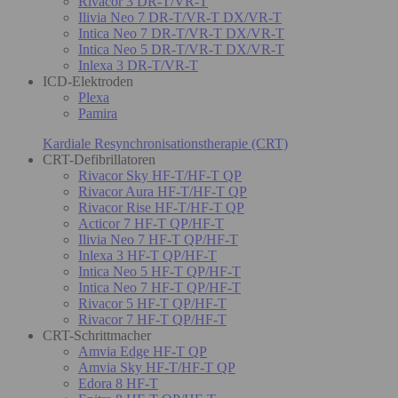
Rivacor 3 DR-T/VR-T
Ilivia Neo 7 DR-T/VR-T DX/VR-T
Intica Neo 7 DR-T/VR-T DX/VR-T
Intica Neo 5 DR-T/VR-T DX/VR-T
Inlexa 3 DR-T/VR-T
ICD-Elektroden
Plexa
Pamira
Kardiale Resynchronisationstherapie (CRT)
CRT-Defibrillatoren
Rivacor Sky HF-T/HF-T QP
Rivacor Aura HF-T/HF-T QP
Rivacor Rise HF-T/HF-T QP
Acticor 7 HF-T QP/HF-T
Ilivia Neo 7 HF-T QP/HF-T
Inlexa 3 HF-T QP/HF-T
Intica Neo 5 HF-T QP/HF-T
Intica Neo 7 HF-T QP/HF-T
Rivacor 5 HF-T QP/HF-T
Rivacor 7 HF-T QP/HF-T
CRT-Schrittmacher
Amvia Edge HF-T QP
Amvia Sky HF-T/HF-T QP
Edora 8 HF-T