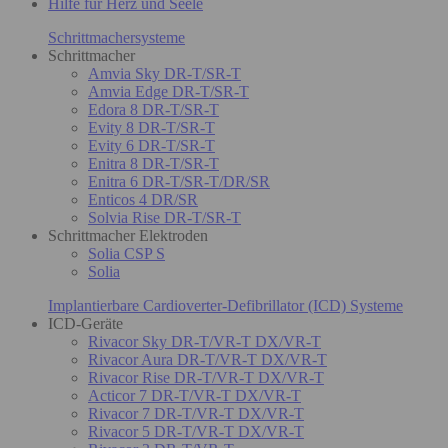
Hilfe für Herz und Seele
Schrittmachersysteme
Schrittmacher
Amvia Sky DR-T/SR-T
Amvia Edge DR-T/SR-T
Edora 8 DR-T/SR-T
Evity 8 DR-T/SR-T
Evity 6 DR-T/SR-T
Enitra 8 DR-T/SR-T
Enitra 6 DR-T/SR-T/DR/SR
Enticos 4 DR/SR
Solvia Rise DR-T/SR-T
Schrittmacher Elektroden
Solia CSP S
Solia
Implantierbare Cardioverter-Defibrillator (ICD) Systeme
ICD-Geräte
Rivacor Sky DR-T/VR-T DX/VR-T
Rivacor Aura DR-T/VR-T DX/VR-T
Rivacor Rise DR-T/VR-T DX/VR-T
Acticor 7 DR-T/VR-T DX/VR-T
Rivacor 7 DR-T/VR-T DX/VR-T
Rivacor 5 DR-T/VR-T DX/VR-T