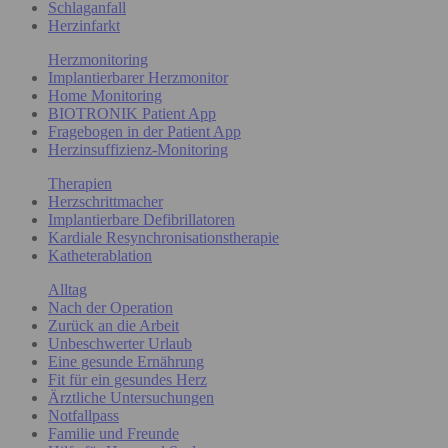
Schlaganfall
Herzinfarkt
Herzmonitoring
Implantierbarer Herzmonitor
Home Monitoring
BIOTRONIK Patient App
Fragebogen in der Patient App
Herzinsuffizienz-Monitoring
Therapien
Herzschrittmacher
Implantierbare Defibrillatoren
Kardiale Resynchronisationstherapie
Katheterablation
Alltag
Nach der Operation
Zurück an die Arbeit
Unbeschwerter Urlaub
Eine gesunde Ernährung
Fit für ein gesundes Herz
Ärztliche Untersuchungen
Notfallpass
Familie und Freunde