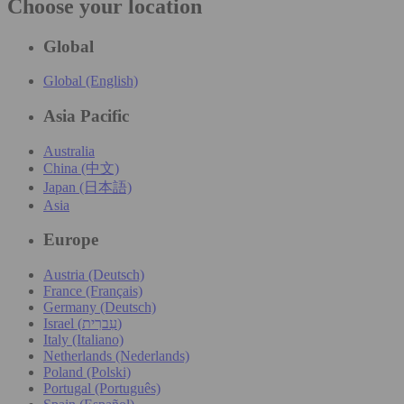
Choose your location
Global
Global (English)
Asia Pacific
Australia
China (中文)
Japan (日本語)
Asia
Europe
Austria (Deutsch)
France (Français)
Germany (Deutsch)
Israel (עִברִית)
Italy (Italiano)
Netherlands (Nederlands)
Poland (Polski)
Portugal (Português)