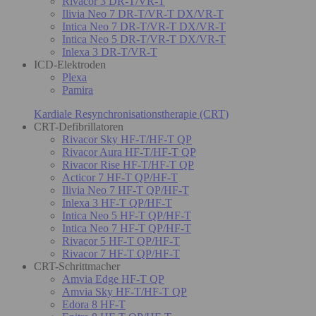
Rivacor 3 DR-T/VR-T
Ilivia Neo 7 DR-T/VR-T DX/VR-T
Intica Neo 7 DR-T/VR-T DX/VR-T
Intica Neo 5 DR-T/VR-T DX/VR-T
Inlexa 3 DR-T/VR-T
ICD-Elektroden
Plexa
Pamira
Kardiale Resynchronisationstherapie (CRT)
CRT-Defibrillatoren
Rivacor Sky HF-T/HF-T QP
Rivacor Aura HF-T/HF-T QP
Rivacor Rise HF-T/HF-T QP
Acticor 7 HF-T QP/HF-T
Ilivia Neo 7 HF-T QP/HF-T
Inlexa 3 HF-T QP/HF-T
Intica Neo 5 HF-T QP/HF-T
Intica Neo 7 HF-T QP/HF-T
Rivacor 5 HF-T QP/HF-T
Rivacor 7 HF-T QP/HF-T
CRT-Schrittmacher
Amvia Edge HF-T QP
Amvia Sky HF-T/HF-T QP
Edora 8 HF-T