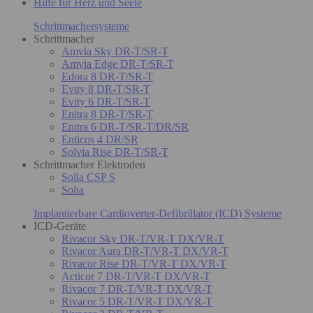
Hilfe für Herz und Seele
Schrittmachersysteme
Schrittmacher
Amvia Sky DR-T/SR-T
Amvia Edge DR-T/SR-T
Edora 8 DR-T/SR-T
Evity 8 DR-T/SR-T
Evity 6 DR-T/SR-T
Enitra 8 DR-T/SR-T
Enitra 6 DR-T/SR-T/DR/SR
Enticos 4 DR/SR
Solvia Rise DR-T/SR-T
Schrittmacher Elektroden
Solia CSP S
Solia
Implantierbare Cardioverter-Defibrillator (ICD) Systeme
ICD-Geräte
Rivacor Sky DR-T/VR-T DX/VR-T
Rivacor Aura DR-T/VR-T DX/VR-T
Rivacor Rise DR-T/VR-T DX/VR-T
Acticor 7 DR-T/VR-T DX/VR-T
Rivacor 7 DR-T/VR-T DX/VR-T
Rivacor 5 DR-T/VR-T DX/VR-T