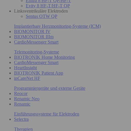
Enitra 8 HF-T QP/HF-T
Evity 8 HF-T/HF-T QP
Linksventrikuläre Elektroden
Sentus OTW QP
Implantierbare Herzmonitoring-Systeme (ICM)
BIOMONITOR IV
BIOMONITOR IIIm
CardioMessenger Smart
Telemonitoring-Systeme
BIOTRONIK Home Monitoring
CardioMessenger Smart
HeartInsight
BIOTRONIK Patient App
inCareNet HF
Programmiergeräte und externe Geräte
Reocor
Renamic Neo
Renamic
Einführungssysteme für Elektroden
Selectra
Therapien