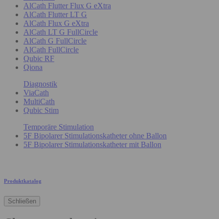
AlCath Flutter Flux G eXtra
AlCath Flutter LT G
AlCath Flux G eXtra
AlCath LT G FullCircle
AlCath G FullCircle
AlCath FullCircle
Qubic RF
Qiona
Diagnostik
ViaCath
MultiCath
Qubic Stim
Temporäre Stimulation
5F Bipolarer Stimulationskatheter ohne Ballon
5F Bipolarer Stimulationskatheter mit Ballon
Produktkatalog
Schließen