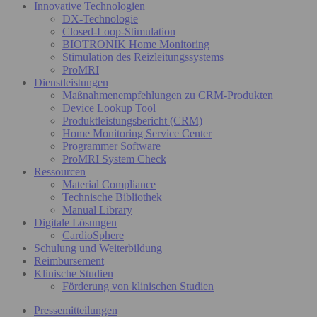
Innovative Technologien
DX-Technologie
Closed-Loop-Stimulation
BIOTRONIK Home Monitoring
Stimulation des Reizleitungssystems
ProMRI
Dienstleistungen
Maßnahmenempfehlungen zu CRM-Produkten
Device Lookup Tool
Produktleistungsbericht (CRM)
Home Monitoring Service Center
Programmer Software
ProMRI System Check
Ressourcen
Material Compliance
Technische Bibliothek
Manual Library
Digitale Lösungen
CardioSphere
Schulung und Weiterbildung
Reimbursement
Klinische Studien
Förderung von klinischen Studien
Pressemitteilungen