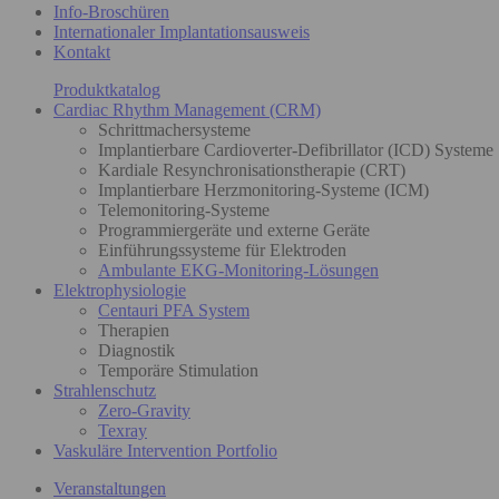
Info-Broschüren
Internationaler Implantationsausweis
Kontakt
Produktkatalog
Cardiac Rhythm Management (CRM)
Schrittmachersysteme
Implantierbare Cardioverter-Defibrillator (ICD) Systeme
Kardiale Resynchronisationstherapie (CRT)
Implantierbare Herzmonitoring-Systeme (ICM)
Telemonitoring-Systeme
Programmiergeräte und externe Geräte
Einführungssysteme für Elektroden
Ambulante EKG-Monitoring-Lösungen
Elektrophysiologie
Centauri PFA System
Therapien
Diagnostik
Temporäre Stimulation
Strahlenschutz
Zero-Gravity
Texray
Vaskuläre Intervention Portfolio
Veranstaltungen