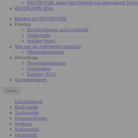
BIOTRONIK startet den Vertrieb von innovativen Texra
BIOTRONIK Blog
Karriere bei BIOTRONIK
Einstieg
Berufserfahrene und Fachkräfte
Studierende
Schüler*innen
Was uns als Arbeitgeber ausmacht
Mitarbeiterportraits
Bewerbung
Bewerbungsprozess
Onboarding
Karriere | FAQ
Karrierechancen
Zurück
Erkrankungen
Bradycardie
Tachykardie
Herzinsuffizienz
Synkope
Schlaganfall
Herzinfarkt