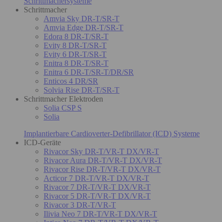
Schrittmachersysteme
Schrittmacher
Amvia Sky DR-T/SR-T
Amvia Edge DR-T/SR-T
Edora 8 DR-T/SR-T
Evity 8 DR-T/SR-T
Evity 6 DR-T/SR-T
Enitra 8 DR-T/SR-T
Enitra 6 DR-T/SR-T/DR/SR
Enticos 4 DR/SR
Solvia Rise DR-T/SR-T
Schrittmacher Elektroden
Solia CSP S
Solia
Implantierbare Cardioverter-Defibrillator (ICD) Systeme
ICD-Geräte
Rivacor Sky DR-T/VR-T DX/VR-T
Rivacor Aura DR-T/VR-T DX/VR-T
Rivacor Rise DR-T/VR-T DX/VR-T
Acticor 7 DR-T/VR-T DX/VR-T
Rivacor 7 DR-T/VR-T DX/VR-T
Rivacor 5 DR-T/VR-T DX/VR-T
Rivacor 3 DR-T/VR-T
Ilivia Neo 7 DR-T/VR-T DX/VR-T