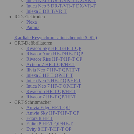
Intica Neo 7 DR-T/VR-T DX/VR-T
Intica Neo 5 DR-T/VR-T DX/VR-T
Inlexa 3 DR-T/VR-T
ICD-Elektroden
Plexa
Pamira
Kardiale Resynchronisationstherapie (CRT)
CRT-Defibrillatoren
Rivacor Sky HF-T/HF-T QP
Rivacor Aura HF-T/HF-T QP
Rivacor Rise HF-T/HF-T QP
Acticor 7 HF-T QP/HF-T
Ilivia Neo 7 HF-T QP/HF-T
Inlexa 3 HF-T QP/HF-T
Intica Neo 5 HF-T QP/HF-T
Intica Neo 7 HF-T QP/HF-T
Rivacor 5 HF-T QP/HF-T
Rivacor 7 HF-T QP/HF-T
CRT-Schrittmacher
Amvia Edge HF-T QP
Amvia Sky HF-T/HF-T QP
Edora 8 HF-T
Enitra 8 HF-T QP/HF-T
Evity 8 HF-T/HF-T QP