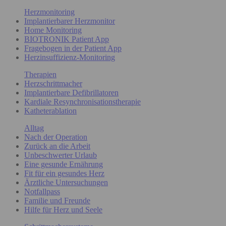
Herzmonitoring
Implantierbarer Herzmonitor
Home Monitoring
BIOTRONIK Patient App
Fragebogen in der Patient App
Herzinsuffizienz-Monitoring
Therapien
Herzschrittmacher
Implantierbare Defibrillatoren
Kardiale Resynchronisationstherapie
Katheterablation
Alltag
Nach der Operation
Zurück an die Arbeit
Unbeschwerter Urlaub
Eine gesunde Ernährung
Fit für ein gesundes Herz
Ärztliche Untersuchungen
Notfallpass
Familie und Freunde
Hilfe für Herz und Seele