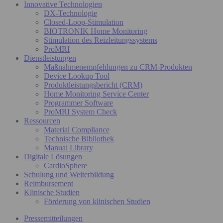
Innovative Technologien
DX-Technologie
Closed-Loop-Stimulation
BIOTRONIK Home Monitoring
Stimulation des Reizleitungssystems
ProMRI
Dienstleistungen
Maßnahmenempfehlungen zu CRM-Produkten
Device Lookup Tool
Produktleistungsbericht (CRM)
Home Monitoring Service Center
Programmer Software
ProMRI System Check
Ressourcen
Material Compliance
Technische Bibliothek
Manual Library
Digitale Lösungen
CardioSphere
Schulung und Weiterbildung
Reimbursement
Klinische Studien
Förderung von klinischen Studien
Pressemitteilungen