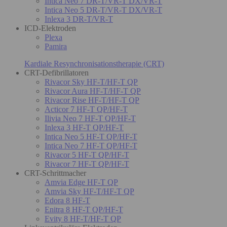
Intica Neo 7 DR-T/VR-T DX/VR-T
Intica Neo 5 DR-T/VR-T DX/VR-T
Inlexa 3 DR-T/VR-T
ICD-Elektroden
Plexa
Pamira
Kardiale Resynchronisationstherapie (CRT)
CRT-Defibrillatoren
Rivacor Sky HF-T/HF-T QP
Rivacor Aura HF-T/HF-T QP
Rivacor Rise HF-T/HF-T QP
Acticor 7 HF-T QP/HF-T
Ilivia Neo 7 HF-T QP/HF-T
Inlexa 3 HF-T QP/HF-T
Intica Neo 5 HF-T QP/HF-T
Intica Neo 7 HF-T QP/HF-T
Rivacor 5 HF-T QP/HF-T
Rivacor 7 HF-T QP/HF-T
CRT-Schrittmacher
Amvia Edge HF-T QP
Amvia Sky HF-T/HF-T QP
Edora 8 HF-T
Enitra 8 HF-T QP/HF-T
Evity 8 HF-T/HF-T QP