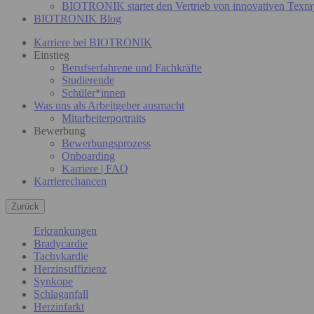
BIOTRONIK startet den Vertrieb von innovativen Texra
BIOTRONIK Blog
Karriere bei BIOTRONIK
Einstieg
Berufserfahrene und Fachkräfte
Studierende
Schüler*innen
Was uns als Arbeitgeber ausmacht
Mitarbeiterportraits
Bewerbung
Bewerbungsprozess
Onboarding
Karriere | FAQ
Karrierechancen
Zurück
Erkrankungen
Bradycardie
Tachykardie
Herzinsuffizienz
Synkope
Schlaganfall
Herzinfarkt