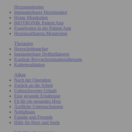
Herzmonitoring
Implantierbarer Herzmonitor
Home Monitoring
BIOTRONIK Patient App
Fragebogen in der Patient App
Herzinsuffizienz-Monitoring
Therapien
Herzschrittmacher
Implantierbare Defibrillatoren
Kardiale Resynchronisationstherapie
Katheterablation
Alltag
Nach der Operation
Zurück an die Arbeit
Unbeschwerter Urlaub
Eine gesunde Ernährung
Fit für ein gesundes Herz
Ärztliche Untersuchungen
Notfallpass
Familie und Freunde
Hilfe für Herz und Seele