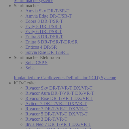
Schrittmachersysteme
Schrittmacher
Amvia Sky DR-T/SR-T
Amvia Edge DR-T/SR-T
Edora 8 DR-T/SR-T
Evity 8 DR-T/SR-T
Evity 6 DR-T/SR-T
Enitra 8 DR-T/SR-T
Enitra 6 DR-T/SR-T/DR/SR
Enticos 4 DR/SR
Solvia Rise DR-T/SR-T
Schrittmacher Elektroden
Solia CSP S
Solia
Implantierbare Cardioverter-Defibrillator (ICD) Systeme
ICD-Geräte
Rivacor Sky DR-T/VR-T DX/VR-T
Rivacor Aura DR-T/VR-T DX/VR-T
Rivacor Rise DR-T/VR-T DX/VR-T
Acticor 7 DR-T/VR-T DX/VR-T
Rivacor 7 DR-T/VR-T DX/VR-T
Rivacor 5 DR-T/VR-T DX/VR-T
Rivacor 3 DR-T/VR-T
Ilivia Neo 7 DR-T/VR-T DX/VR-T