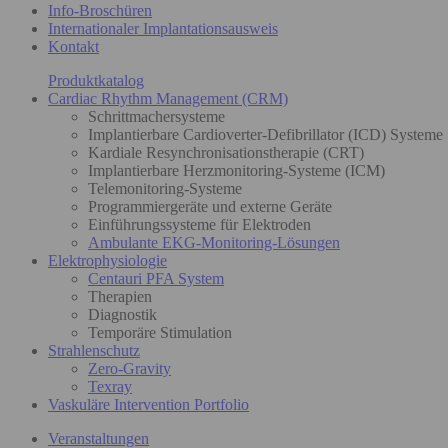
Info-Broschüren
Internationaler Implantationsausweis
Kontakt
Produktkatalog
Cardiac Rhythm Management (CRM)
Schrittmachersysteme
Implantierbare Cardioverter-Defibrillator (ICD) Systeme
Kardiale Resynchronisationstherapie (CRT)
Implantierbare Herzmonitoring-Systeme (ICM)
Telemonitoring-Systeme
Programmiergeräte und externe Geräte
Einführungssysteme für Elektroden
Ambulante EKG-Monitoring-Lösungen
Elektrophysiologie
Centauri PFA System
Therapien
Diagnostik
Temporäre Stimulation
Strahlenschutz
Zero-Gravity
Texray
Vaskuläre Intervention Portfolio
Veranstaltungen