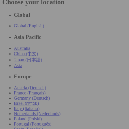
Choose your location
Global
Global (English)
Asia Pacific
Australia
China (中文)
Japan (日本語)
Asia
Europe
Austria (Deutsch)
France (Français)
Germany (Deutsch)
Israel (עִברִית)
Italy (Italiano)
Netherlands (Nederlands)
Poland (Polski)
Portugal (Português)