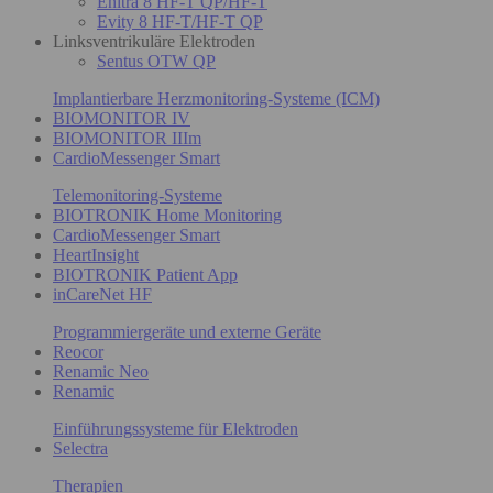
Enitra 8 HF-T QP/HF-T
Evity 8 HF-T/HF-T QP
Linksventrikuläre Elektroden
Sentus OTW QP
Implantierbare Herzmonitoring-Systeme (ICM)
BIOMONITOR IV
BIOMONITOR IIIm
CardioMessenger Smart
Telemonitoring-Systeme
BIOTRONIK Home Monitoring
CardioMessenger Smart
HeartInsight
BIOTRONIK Patient App
inCareNet HF
Programmiergeräte und externe Geräte
Reocor
Renamic Neo
Renamic
Einführungssysteme für Elektroden
Selectra
Therapien