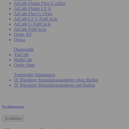
AlCath Flutter Flux G eXtra
AlCath Flutter LT G
AlCath Flux G eXtra
AlCath LT G FullCircle
AlCath G FullCircle
AlCath FullCircle
Qubic RF
Qiona
Diagnostik
ViaCath
MultiCath
Qubic Stim
Temporäre Stimulation
5F Bipolarer Stimulationskatheter ohne Ballon
5F Bipolarer Stimulationskatheter mit Ballon
Produktkatalog
Schließen