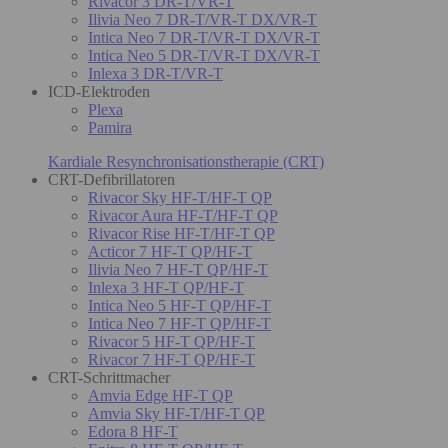
Rivacor 3 DR-T/VR-T
Ilivia Neo 7 DR-T/VR-T DX/VR-T
Intica Neo 7 DR-T/VR-T DX/VR-T
Intica Neo 5 DR-T/VR-T DX/VR-T
Inlexa 3 DR-T/VR-T
ICD-Elektroden
Plexa
Pamira
Kardiale Resynchronisationstherapie (CRT)
CRT-Defibrillatoren
Rivacor Sky HF-T/HF-T QP
Rivacor Aura HF-T/HF-T QP
Rivacor Rise HF-T/HF-T QP
Acticor 7 HF-T QP/HF-T
Ilivia Neo 7 HF-T QP/HF-T
Inlexa 3 HF-T QP/HF-T
Intica Neo 5 HF-T QP/HF-T
Intica Neo 7 HF-T QP/HF-T
Rivacor 5 HF-T QP/HF-T
Rivacor 7 HF-T QP/HF-T
CRT-Schrittmacher
Amvia Edge HF-T QP
Amvia Sky HF-T/HF-T QP
Edora 8 HF-T