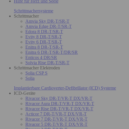
Hilfe für Herz und Seele
Schrittmachersysteme
Schrittmacher
Amvia Sky DR-T/SR-T
Amvia Edge DR-T/SR-T
Edora 8 DR-T/SR-T
Evity 8 DR-T/SR-T
Evity 6 DR-T/SR-T
Enitra 8 DR-T/SR-T
Enitra 6 DR-T/SR-T/DR/SR
Enticos 4 DR/SR
Solvia Rise DR-T/SR-T
Schrittmacher Elektroden
Solia CSP S
Solia
Implantierbare Cardioverter-Defibrillator (ICD) Systeme
ICD-Geräte
Rivacor Sky DR-T/VR-T DX/VR-T
Rivacor Aura DR-T/VR-T DX/VR-T
Rivacor Rise DR-T/VR-T DX/VR-T
Acticor 7 DR-T/VR-T DX/VR-T
Rivacor 7 DR-T/VR-T DX/VR-T
Rivacor 5 DR-T/VR-T DX/VR-T