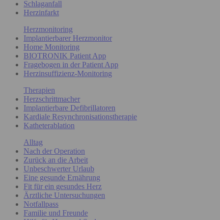
Schlaganfall
Herzinfarkt
Herzmonitoring
Implantierbarer Herzmonitor
Home Monitoring
BIOTRONIK Patient App
Fragebogen in der Patient App
Herzinsuffizienz-Monitoring
Therapien
Herzschrittmacher
Implantierbare Defibrillatoren
Kardiale Resynchronisationstherapie
Katheterablation
Alltag
Nach der Operation
Zurück an die Arbeit
Unbeschwerter Urlaub
Eine gesunde Ernährung
Fit für ein gesundes Herz
Ärztliche Untersuchungen
Notfallpass
Familie und Freunde