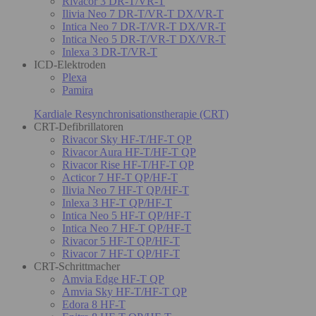
Rivacor 3 DR-T/VR-T
Ilivia Neo 7 DR-T/VR-T DX/VR-T
Intica Neo 7 DR-T/VR-T DX/VR-T
Intica Neo 5 DR-T/VR-T DX/VR-T
Inlexa 3 DR-T/VR-T
ICD-Elektroden
Plexa
Pamira
Kardiale Resynchronisationstherapie (CRT)
CRT-Defibrillatoren
Rivacor Sky HF-T/HF-T QP
Rivacor Aura HF-T/HF-T QP
Rivacor Rise HF-T/HF-T QP
Acticor 7 HF-T QP/HF-T
Ilivia Neo 7 HF-T QP/HF-T
Inlexa 3 HF-T QP/HF-T
Intica Neo 5 HF-T QP/HF-T
Intica Neo 7 HF-T QP/HF-T
Rivacor 5 HF-T QP/HF-T
Rivacor 7 HF-T QP/HF-T
CRT-Schrittmacher
Amvia Edge HF-T QP
Amvia Sky HF-T/HF-T QP
Edora 8 HF-T