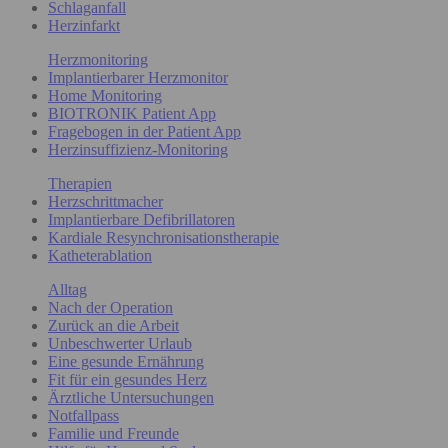
Schlaganfall
Herzinfarkt
Herzmonitoring
Implantierbarer Herzmonitor
Home Monitoring
BIOTRONIK Patient App
Fragebogen in der Patient App
Herzinsuffizienz-Monitoring
Therapien
Herzschrittmacher
Implantierbare Defibrillatoren
Kardiale Resynchronisationstherapie
Katheterablation
Alltag
Nach der Operation
Zurück an die Arbeit
Unbeschwerter Urlaub
Eine gesunde Ernährung
Fit für ein gesundes Herz
Ärztliche Untersuchungen
Notfallpass
Familie und Freunde