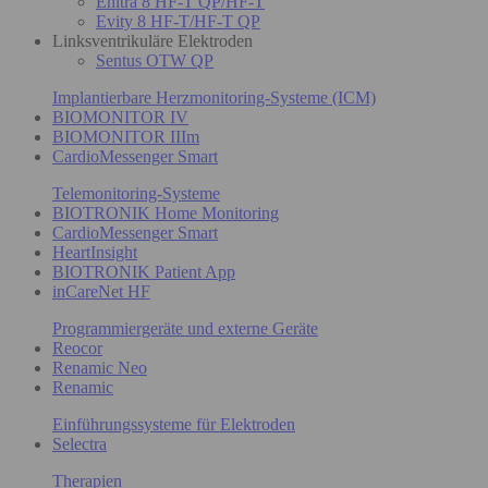
Enitra 8 HF-T QP/HF-T
Evity 8 HF-T/HF-T QP
Linksventrikuläre Elektroden
Sentus OTW QP
Implantierbare Herzmonitoring-Systeme (ICM)
BIOMONITOR IV
BIOMONITOR IIIm
CardioMessenger Smart
Telemonitoring-Systeme
BIOTRONIK Home Monitoring
CardioMessenger Smart
HeartInsight
BIOTRONIK Patient App
inCareNet HF
Programmiergeräte und externe Geräte
Reocor
Renamic Neo
Renamic
Einführungssysteme für Elektroden
Selectra
Therapien