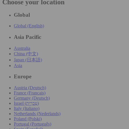
Choose your location
Global
Global (English)
Asia Pacific
Australia
China (中文)
Japan (日本語)
Asia
Europe
Austria (Deutsch)
France (Français)
Germany (Deutsch)
Israel (עִברִית)
Italy (Italiano)
Netherlands (Nederlands)
Poland (Polski)
Portugal (Português)