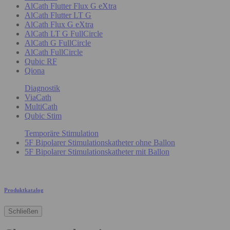
AlCath Flutter Flux G eXtra
AlCath Flutter LT G
AlCath Flux G eXtra
AlCath LT G FullCircle
AlCath G FullCircle
AlCath FullCircle
Qubic RF
Qiona
Diagnostik
ViaCath
MultiCath
Qubic Stim
Temporäre Stimulation
5F Bipolarer Stimulationskatheter ohne Ballon
5F Bipolarer Stimulationskatheter mit Ballon
Produktkatalog
Schließen