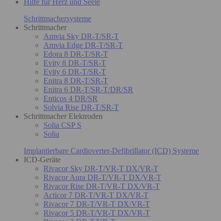
Hilfe für Herz und Seele
Schrittmachersysteme
Schrittmacher
Amvia Sky DR-T/SR-T
Amvia Edge DR-T/SR-T
Edora 8 DR-T/SR-T
Evity 8 DR-T/SR-T
Evity 6 DR-T/SR-T
Enitra 8 DR-T/SR-T
Enitra 6 DR-T/SR-T/DR/SR
Enticos 4 DR/SR
Solvia Rise DR-T/SR-T
Schrittmacher Elektroden
Solia CSP S
Solia
Implantierbare Cardioverter-Defibrillator (ICD) Systeme
ICD-Geräte
Rivacor Sky DR-T/VR-T DX/VR-T
Rivacor Aura DR-T/VR-T DX/VR-T
Rivacor Rise DR-T/VR-T DX/VR-T
Acticor 7 DR-T/VR-T DX/VR-T
Rivacor 7 DR-T/VR-T DX/VR-T
Rivacor 5 DR-T/VR-T DX/VR-T