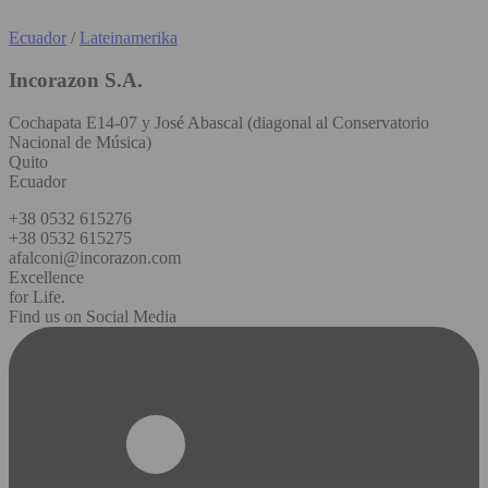
Ecuador
/
Lateinamerika
Incorazon S.A.
Cochapata E14-07 y José Abascal (diagonal al Conservatorio
Nacional de Música)
Quito
Ecuador
+38 0532 615276
+38 0532 615275
afalconi@incorazon.com
Excellence
for Life.
Find us on Social Media