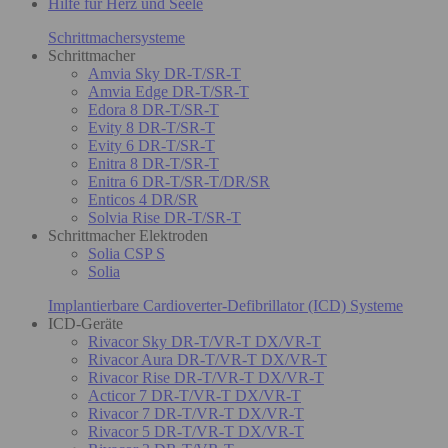
Hilfe für Herz und Seele
Schrittmachersysteme
Schrittmacher
Amvia Sky DR-T/SR-T
Amvia Edge DR-T/SR-T
Edora 8 DR-T/SR-T
Evity 8 DR-T/SR-T
Evity 6 DR-T/SR-T
Enitra 8 DR-T/SR-T
Enitra 6 DR-T/SR-T/DR/SR
Enticos 4 DR/SR
Solvia Rise DR-T/SR-T
Schrittmacher Elektroden
Solia CSP S
Solia
Implantierbare Cardioverter-Defibrillator (ICD) Systeme
ICD-Geräte
Rivacor Sky DR-T/VR-T DX/VR-T
Rivacor Aura DR-T/VR-T DX/VR-T
Rivacor Rise DR-T/VR-T DX/VR-T
Acticor 7 DR-T/VR-T DX/VR-T
Rivacor 7 DR-T/VR-T DX/VR-T
Rivacor 5 DR-T/VR-T DX/VR-T