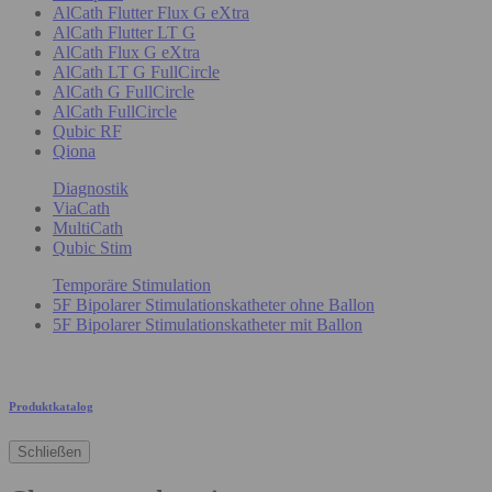
AlCath Flutter Flux G eXtra
AlCath Flutter LT G
AlCath Flux G eXtra
AlCath LT G FullCircle
AlCath G FullCircle
AlCath FullCircle
Qubic RF
Qiona
Diagnostik
ViaCath
MultiCath
Qubic Stim
Temporäre Stimulation
5F Bipolarer Stimulationskatheter ohne Ballon
5F Bipolarer Stimulationskatheter mit Ballon
Produktkatalog
Schließen