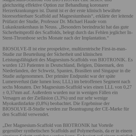
gleichzeitig effektive Option zur Behandlung koronarer
Herzerkrankungen ist. Damit ist er der erste klinisch bewährte
bioresorbierbare Scaffold auf Magnesiumbasis“, erklärte der leitende
Prüfarzt der Studie, Professor Dr. Michael Haude vom
Lukaskrankenhaus in Neuss. „Besonders beeindruckt hat das gute
Sicherheitsprofil des Scaffolds, belegt durch das Fehlen jeglicher In-
Stent-Thrombose sechs Monate nach der Implantation.“
BIOSOLVE-II ist eine prospektive, multizentrische First-in-man-
Studie zur Beurteilung der Sicherheit und klinischen
Leistungsfähigkeit des Magnesium-Scaffolds von BIOTRONIK. Es
wurden 123 Patienten in Deutschland, Belgien, Dänemark, den
Niederlanden, der Schweiz, Spanien, Brasilien und Singapur in die
Studie aufgenommen. Der primäre Endpunkt war der späte
Lumenverlust (late lumen loss; LLL) im betroffenen Segment nach
sechs Monaten. Der Magnesium-Scaffold wies einen LLL von 0,27
± 0,37mm auf. Außerdem wurden nur in wenigen Fällen ein
Versagen an der Zielläsion (3,3%) und nur sehr wenige
Myokardinfarkte (0,8%) beobachtet. Die Ergebnisse der
BIOSOLVE-II-Studie werden zur Beantragung der CE-Marke für
den Scaffold verwendet.
„Der Magnesium-Scaffold von BIOTRONIK hat Vorteile
gegenüber synthetischen Scaffolds auf Polymerbasis, da er in einem