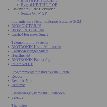
Enitra 8 HF-T QP/HF-T
Evity 8 HF-T/HF-T QP
Linksventrikuläre Elektroden
Sentus OTW QP
Implantierbare Herzmonitoring-Systeme (ICM)
BIOMONITOR IV
BIOMONITOR IIIm
CardioMessenger Smart
Telemonitoring-Systeme
BIOTRONIK Home Monitoring
CardioMessenger Smart
HeartInsight
BIOTRONIK Patient App
inCareNet HF
Programmiergeräte und externe Geräte
Reocor
Renamic Neo
Renamic
Einführungssysteme für Elektroden
Selectra
Therapien