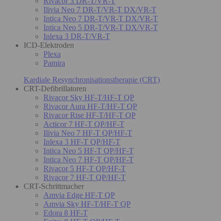
Rivacor 3 DR-T/VR-T
Ilivia Neo 7 DR-T/VR-T DX/VR-T
Intica Neo 7 DR-T/VR-T DX/VR-T
Intica Neo 5 DR-T/VR-T DX/VR-T
Inlexa 3 DR-T/VR-T
ICD-Elektroden
Plexa
Pamira
Kardiale Resynchronisationstherapie (CRT)
CRT-Defibrillatoren
Rivacor Sky HF-T/HF-T QP
Rivacor Aura HF-T/HF-T QP
Rivacor Rise HF-T/HF-T QP
Acticor 7 HF-T QP/HF-T
Ilivia Neo 7 HF-T QP/HF-T
Inlexa 3 HF-T QP/HF-T
Intica Neo 5 HF-T QP/HF-T
Intica Neo 7 HF-T QP/HF-T
Rivacor 5 HF-T QP/HF-T
Rivacor 7 HF-T QP/HF-T
CRT-Schrittmacher
Amvia Edge HF-T QP
Amvia Sky HF-T/HF-T QP
Edora 8 HF-T