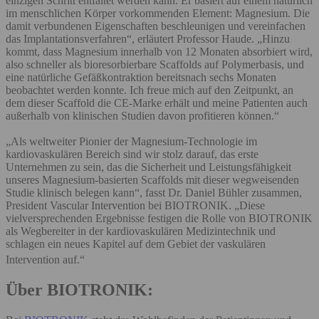
einzigen Schritt entfaltet werden kann. Er basiert auf einem natürlich
im menschlichen Körper vorkommenden Element: Magnesium. Die
damit verbundenen Eigenschaften beschleunigen und vereinfachen
das Implantationsverfahren“, erläutert Professor Haude. „Hinzu
kommt, dass Magnesium innerhalb von 12 Monaten absorbiert wird,
also schneller als bioresorbierbare Scaffolds auf Polymerbasis, und
eine natürliche Gefäßkontraktion bereitsnach sechs Monaten
beobachtet werden konnte. Ich freue mich auf den Zeitpunkt, an
dem dieser Scaffold die CE-Marke erhält und meine Patienten auch
außerhalb von klinischen Studien davon profitieren können.“
„Als weltweiter Pionier der Magnesium-Technologie im
kardiovaskulären Bereich sind wir stolz darauf, das erste
Unternehmen zu sein, das die Sicherheit und Leistungsfähigkeit
unseres Magnesium-basierten Scaffolds mit dieser wegweisenden
Studie klinisch belegen kann“, fasst Dr. Daniel Bühler zusammen,
President Vascular Intervention bei BIOTRONIK. „Diese
vielversprechenden Ergebnisse festigen die Rolle von BIOTRONIK
als Wegbereiter in der kardiovaskulären Medizintechnik und
schlagen ein neues Kapitel auf dem Gebiet der vaskulären
Intervention auf.“
Über BIOTRONIK: