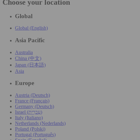
Choose your location
Global
Global (English)
Asia Pacific
Australia
China (中文)
Japan (日本語)
Asia
Europe
Austria (Deutsch)
France (Français)
Germany (Deutsch)
Israel (עִברִית)
Italy (Italiano)
Netherlands (Nederlands)
Poland (Polski)
Portugal (Português)