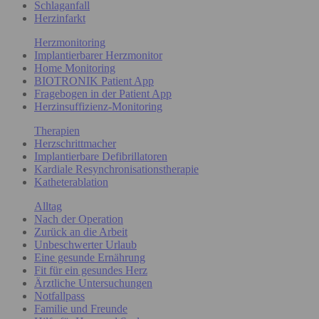
Schlaganfall
Herzinfarkt
Herzmonitoring
Implantierbarer Herzmonitor
Home Monitoring
BIOTRONIK Patient App
Fragebogen in der Patient App
Herzinsuffizienz-Monitoring
Therapien
Herzschrittmacher
Implantierbare Defibrillatoren
Kardiale Resynchronisationstherapie
Katheterablation
Alltag
Nach der Operation
Zurück an die Arbeit
Unbeschwerter Urlaub
Eine gesunde Ernährung
Fit für ein gesundes Herz
Ärztliche Untersuchungen
Notfallpass
Familie und Freunde