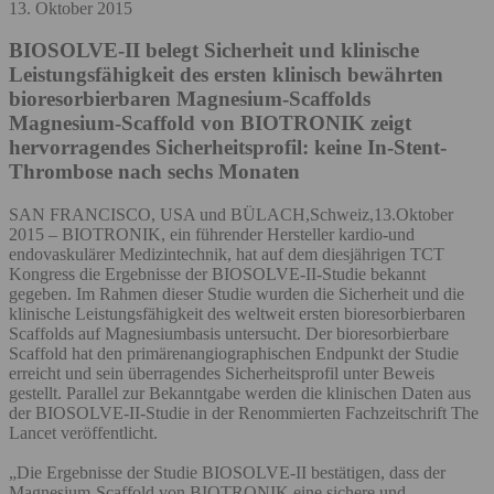
13. Oktober 2015
BIOSOLVE-II belegt Sicherheit und klinische
Leistungsfähigkeit des ersten klinisch bewährten
bioresorbierbaren Magnesium-Scaffolds
Magnesium-Scaffold von BIOTRONIK zeigt
hervorragendes Sicherheitsprofil: keine In-Stent-
Thrombose nach sechs Monaten
SAN FRANCISCO, USA und BÜLACH,Schweiz,13.Oktober
2015 – BIOTRONIK, ein führender Hersteller kardio-und
endovaskulärer Medizintechnik, hat auf dem diesjährigen TCT
Kongress die Ergebnisse der BIOSOLVE-II-Studie bekannt
gegeben. Im Rahmen dieser Studie wurden die Sicherheit und die
klinische Leistungsfähigkeit des weltweit ersten bioresorbierbaren
Scaffolds auf Magnesiumbasis untersucht. Der bioresorbierbare
Scaffold hat den primärenangiographischen Endpunkt der Studie
erreicht und sein überragendes Sicherheitsprofil unter Beweis
gestellt. Parallel zur Bekanntgabe werden die klinischen Daten aus
der BIOSOLVE-II-Studie in der Renommierten Fachzeitschrift The
Lancet veröffentlicht.
„Die Ergebnisse der Studie BIOSOLVE-II bestätigen, dass der
Magnesium-Scaffold von BIOTRONIK eine sichere und