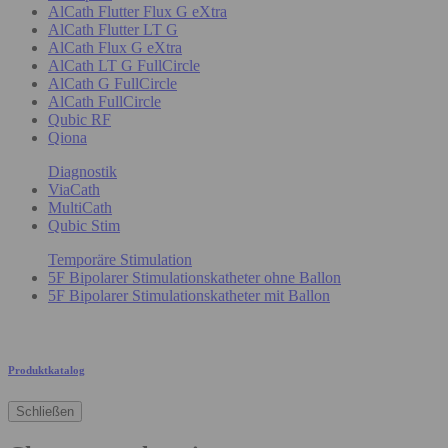
AlCath Flutter Flux G eXtra
AlCath Flutter LT G
AlCath Flux G eXtra
AlCath LT G FullCircle
AlCath G FullCircle
AlCath FullCircle
Qubic RF
Qiona
Diagnostik
ViaCath
MultiCath
Qubic Stim
Temporäre Stimulation
5F Bipolarer Stimulationskatheter ohne Ballon
5F Bipolarer Stimulationskatheter mit Ballon
Produktkatalog
Schließen