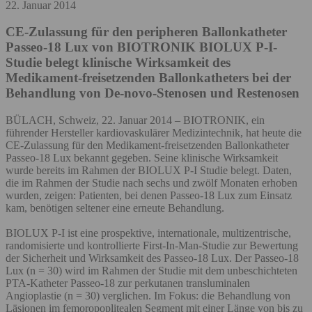
22. Januar 2014
CE-Zulassung für den peripheren Ballonkatheter
Passeo-18 Lux von BIOTRONIK
BIOLUX P-I-
Studie belegt klinische Wirksamkeit des
Medikament-freisetzenden Ballonkatheters bei der
Behandlung von De-novo-Stenosen und Restenosen
BÜLACH, Schweiz, 22. Januar 2014 – BIOTRONIK, ein
führender Hersteller kardiovaskulärer Medizintechnik, hat heute die
CE-Zulassung für den Medikament-freisetzenden Ballonkatheter
Passeo-18 Lux bekannt gegeben. Seine klinische Wirksamkeit
wurde bereits im Rahmen der BIOLUX P-I Studie belegt. Daten,
die im Rahmen der Studie nach sechs und zwölf Monaten erhoben
wurden, zeigen: Patienten, bei denen Passeo-18 Lux zum Einsatz
kam, benötigen seltener eine erneute Behandlung.
BIOLUX P-I ist eine prospektive, internationale, multizentrische,
randomisierte und kontrollierte First-In-Man-Studie zur Bewertung
der Sicherheit und Wirksamkeit des Passeo-18 Lux. Der Passeo-18
Lux (n = 30) wird im Rahmen der Studie mit dem unbeschichteten
PTA-Katheter Passeo-18 zur perkutanen transluminalen
Angioplastie (n = 30) verglichen. Im Fokus: die Behandlung von
Läsionen im femoropoplitealen Segment mit einer Länge von bis zu