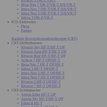
Rivacor 3 DR-T/VR-T
Ilivia Neo 7 DR-T/VR-T DX/VR-T
Intica Neo 7 DR-T/VR-T DX/VR-T
Intica Neo 5 DR-T/VR-T DX/VR-T
Inlexa 3 DR-T/VR-T
ICD-Elektroden
Plexa
Pamira
Kardiale Resynchronisationstherapie (CRT)
CRT-Defibrillatoren
Rivacor Sky HF-T/HF-T QP
Rivacor Aura HF-T/HF-T QP
Rivacor Rise HF-T/HF-T QP
Acticor 7 HF-T QP/HF-T
Ilivia Neo 7 HF-T QP/HF-T
Inlexa 3 HF-T QP/HF-T
Intica Neo 5 HF-T QP/HF-T
Intica Neo 7 HF-T QP/HF-T
Rivacor 5 HF-T QP/HF-T
Rivacor 7 HF-T QP/HF-T
CRT-Schrittmacher
Amvia Edge HF-T QP
Amvia Sky HF-T/HF-T QP
Edora 8 HF-T