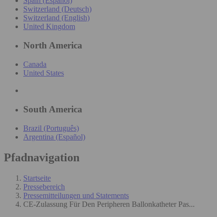
Spain (Español)
Switzerland (Deutsch)
Switzerland (English)
United Kingdom
North America
Canada
United States
South America
Brazil (Português)
Argentina (Español)
Pfadnavigation
Startseite
Pressebereich
Pressemitteilungen und Statements
CE-Zulassung Für Den Peripheren Ballonkatheter Pas...