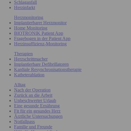
Schlaganfall
Herzinfarkt
Herzmonitoring
Implantierbarer Herzmonitor
Home Monitoring
BIOTRONIK Patient App
Fragebogen in der Patient App
Herzinsuffizienz-Monitoring
Therapien
Herzschrittmacher
Implantierbare Defibrillatoren
Kardiale Resynchronisationstherapie
Katheterablation
Alltag
Nach der Operation
Zurück an die Arbeit
Unbeschwerter Urlaub
Eine gesunde Ernährung
Fit für ein gesundes Herz
Ärztliche Untersuchungen
Notfallpass
Familie und Freunde