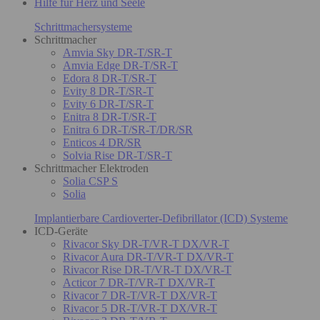
Hilfe für Herz und Seele
Schrittmachersysteme
Schrittmacher
Amvia Sky DR-T/SR-T
Amvia Edge DR-T/SR-T
Edora 8 DR-T/SR-T
Evity 8 DR-T/SR-T
Evity 6 DR-T/SR-T
Enitra 8 DR-T/SR-T
Enitra 6 DR-T/SR-T/DR/SR
Enticos 4 DR/SR
Solvia Rise DR-T/SR-T
Schrittmacher Elektroden
Solia CSP S
Solia
Implantierbare Cardioverter-Defibrillator (ICD) Systeme
ICD-Geräte
Rivacor Sky DR-T/VR-T DX/VR-T
Rivacor Aura DR-T/VR-T DX/VR-T
Rivacor Rise DR-T/VR-T DX/VR-T
Acticor 7 DR-T/VR-T DX/VR-T
Rivacor 7 DR-T/VR-T DX/VR-T
Rivacor 5 DR-T/VR-T DX/VR-T