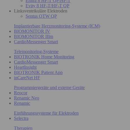
Enitra 8 HF-T QP/HF-T
Evity 8 HF-T/HF-T QP
Linksventrikuläre Elektroden
Sentus OTW QP
Implantierbare Herzmonitoring-Systeme (ICM)
BIOMONITOR IV
BIOMONITOR IIIm
CardioMessenger Smart
Telemonitoring-Systeme
BIOTRONIK Home Monitoring
CardioMessenger Smart
HeartInsight
BIOTRONIK Patient App
inCareNet HF
Programmiergeräte und externe Geräte
Reocor
Renamic Neo
Renamic
Einführungssysteme für Elektroden
Selectra
Therapien