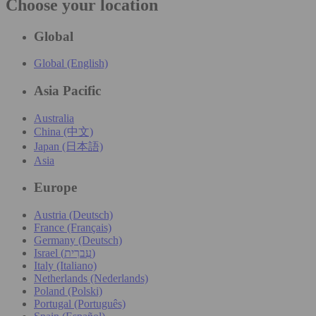
Choose your location
Global
Global (English)
Asia Pacific
Australia
China (中文)
Japan (日本語)
Asia
Europe
Austria (Deutsch)
France (Français)
Germany (Deutsch)
Israel (עִברִית)
Italy (Italiano)
Netherlands (Nederlands)
Poland (Polski)
Portugal (Português)