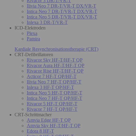
Rivacor 3 DR-T/VR-T
Ilivia Neo 7 DR-T/VR-T DX/VR-T
Intica Neo 7 DR-T/VR-T DX/VR-T
Intica Neo 5 DR-T/VR-T DX/VR-T
Inlexa 3 DR-T/VR-T
ICD-Elektroden
Plexa
Pamira
Kardiale Resynchronisationstherapie (CRT)
CRT-Defibrillatoren
Rivacor Sky HF-T/HF-T QP
Rivacor Aura HF-T/HF-T QP
Rivacor Rise HF-T/HF-T QP
Acticor 7 HF-T QP/HF-T
Ilivia Neo 7 HF-T QP/HF-T
Inlexa 3 HF-T QP/HF-T
Intica Neo 5 HF-T QP/HF-T
Intica Neo 7 HF-T QP/HF-T
Rivacor 5 HF-T QP/HF-T
Rivacor 7 HF-T QP/HF-T
CRT-Schrittmacher
Amvia Edge HF-T QP
Amvia Sky HF-T/HF-T QP
Edora 8 HF-T