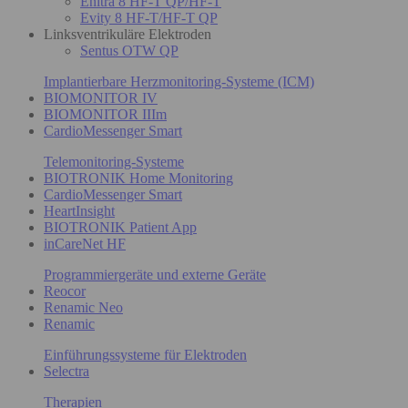
Enitra 8 HF-T QP/HF-T
Evity 8 HF-T/HF-T QP
Linksventrikuläre Elektroden
Sentus OTW QP
Implantierbare Herzmonitoring-Systeme (ICM)
BIOMONITOR IV
BIOMONITOR IIIm
CardioMessenger Smart
Telemonitoring-Systeme
BIOTRONIK Home Monitoring
CardioMessenger Smart
HeartInsight
BIOTRONIK Patient App
inCareNet HF
Programmiergeräte und externe Geräte
Reocor
Renamic Neo
Renamic
Einführungssysteme für Elektroden
Selectra
Therapien