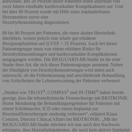
aufweisen. Bei 20 Prozent dieser Patienten traten innerhalb von
zwei Jahren ernsthafte kardiovaskuläre Komplikationen auf. Und
bei über 80 Prozent wurde mit Hilfe eines implantierbaren
Herzmonitors zuvor eine
Herzrhythmusstörung diagnostiziert.
80 bis 90 Prozent der Patienten, die einen akuten Herzinfarkt
überleben, weisen jedoch eine relativ gut erhaltene
Herzpumpfunktion auf (LVEF > 35 Prozent). Auch bei dieser
Patientengruppe muss von einem erhöhten Risiko für
Herzrhythmusstörungen und kardiovaskuläre Komplikationen
ausgegangen werden. Die BIO|GUARD-MI-Studie ist die erste
Studie ihrer Art, die sich dieser Patientengruppe annimmt. Neben
der Häufigkeit von Herzrhythmusstörungen wird dabei auch
untersucht, ob die Früherkennung und anschließende Behandlung
von Arrhythmien die Lebenserwartung der Patienten verbessert.
4
5
6
„Studien wie TRUST
, COMPAS
und IN-TIME
haben bereits
gezeigt, dass die telemedizinische Fernnachsorge mit BIOTRONIK
Home Monitoring die Behandlungsergebnisse für Patienten mit
einem Schrittmacher, ICD oder einem Implantat zur
Herzinsuffizienztherapie eindeutig verbessert“, erläutert Klaus
Contzen, Director Clinical Affairs bei BIOTRONIK. „Mit der
BIO|GUARD-MI-Studie möchten wir nun auch den Nachweis
erbringen, dass Herzinfarktpatienten, die noch kein aktives Implantat