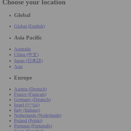
Choose your location
Global
Global (English)
Asia Pacific
Australia
China (中文)
Japan (日本語)
Asia
Europe
Austria (Deutsch)
France (Français)
Germany (Deutsch)
Israel (עִברִית)
Italy (Italiano)
Netherlands (Nederlands)
Poland (Polski)
Portugal (Português)