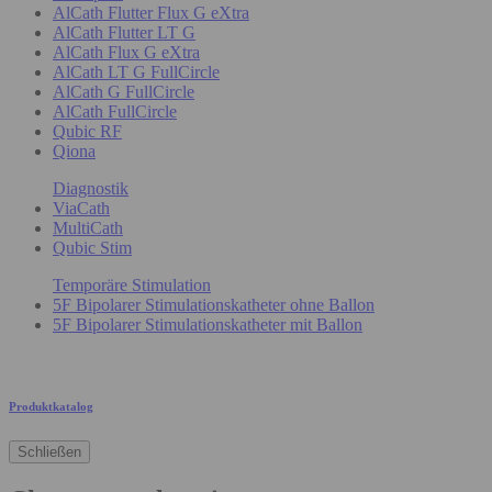
AlCath Flutter Flux G eXtra
AlCath Flutter LT G
AlCath Flux G eXtra
AlCath LT G FullCircle
AlCath G FullCircle
AlCath FullCircle
Qubic RF
Qiona
Diagnostik
ViaCath
MultiCath
Qubic Stim
Temporäre Stimulation
5F Bipolarer Stimulationskatheter ohne Ballon
5F Bipolarer Stimulationskatheter mit Ballon
Produktkatalog
Schließen