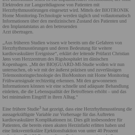
Elektroden zur Langzeitdiagnose von Patienten mit
Herzrhythmusstörungen eingesetzt wird. Mittels der BIOTRONIK
Home Monitoring-Technologie werden täglich und vollautomatisch
Informationen über den medizinischen Zustand des Patienten und
den Implantatstatus an den betreuenden
Arzt übertragen.
„Aus früheren Studien wissen wir bereits um die Gefahren von
Herzrhythmusstörungen und deren Bedeutung für weitere
kardiovaskulärer Ereignisse“, erklärt der leitende Prüfarzt Christian
Jøns vom Herzzentrum des Rigshospitalet im dänischen
Kopenhagen. „Mit der BIO|GUARD-MI-Studie wollen wir nun
untersuchen, ob wir mit der äußerst präzisen und zuverlässigen
Telemonitoringtechnologie des BioMonitors mit Home Monitoring
Frühwarnsignale rechtzeitig erkennen. Mit den gewonnenen
Informationen können wir eine schnelle und adäquate Behandlung
einleiten, die die Lebensqualität der Betroffenen erhöht – und das
bei minimalem Eingriff in ihren Alltag.“
3
Eine frühere Studie
hat gezeigt, dass eine Herzrhythmusstörung die
aussagekräftigste Variable zur Vorhersage für das Auftreten
kardiovaskulärer Komplikationen ist. Dies gilt insbesondere für
Patienten, die bereits einen akuten Herzinfarkt erlitten haben und
eine linksventrikuläre Ejektionsfraktion von unter 40 Prozent