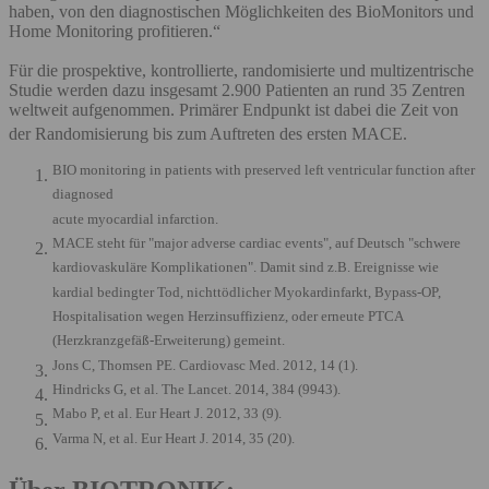
haben, von den diagnostischen Möglichkeiten des BioMonitors und
Home Monitoring profitieren.“
Für die prospektive, kontrollierte, randomisierte und multizentrische
Studie werden dazu insgesamt 2.900 Patienten an rund 35 Zentren
weltweit aufgenommen. Primärer Endpunkt ist dabei die Zeit von
der Randomisierung bis zum Auftreten des ersten MACE.
BIO monitoring in patients with preserved left ventricular function after
diagnosed
acute myocardial infarction.
MACE steht für "major adverse cardiac events", auf Deutsch "schwere
kardiovaskuläre Komplikationen". Damit sind z.B. Ereignisse wie
kardial bedingter Tod, nichttödlicher Myokardinfarkt, Bypass-OP,
Hospitalisation wegen Herzinsuffizienz, oder erneute PTCA
(Herzkranzgefäß-Erweiterung) gemeint.
Jons C, Thomsen PE. Cardiovasc Med. 2012, 14 (1).
Hindricks G, et al. The Lancet. 2014, 384 (9943).
Mabo P, et al. Eur Heart J. 2012, 33 (9).
Varma N, et al. Eur Heart J. 2014, 35 (20).