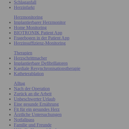
Schlaganfall
Herzinfarkt
Herzmonitoring
Implantierbarer Herzmonitor
Home Monitoring
BIOTRONIK Patient App
Fragebogen in der Patient App
Herzinsuffizienz-Monitoring
Therapien
Herzschrittmacher
Implantierbare Defibrillatoren
Kardiale Resynchronisationstherapie
Katheterablation
Alltag
Nach der Operation
Zurück an die Arbeit
Unbeschwerter Urlaub
Eine gesunde Ernährung
Fit für ein gesundes Herz
Ärztliche Untersuchungen
Notfallpass
Familie und Freunde