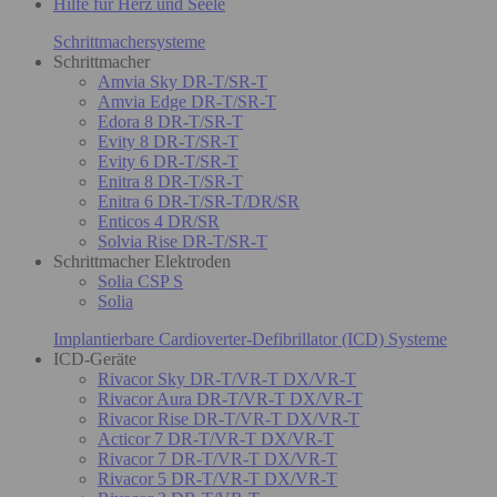
Hilfe für Herz und Seele
Schrittmachersysteme
Schrittmacher
Amvia Sky DR-T/SR-T
Amvia Edge DR-T/SR-T
Edora 8 DR-T/SR-T
Evity 8 DR-T/SR-T
Evity 6 DR-T/SR-T
Enitra 8 DR-T/SR-T
Enitra 6 DR-T/SR-T/DR/SR
Enticos 4 DR/SR
Solvia Rise DR-T/SR-T
Schrittmacher Elektroden
Solia CSP S
Solia
Implantierbare Cardioverter-Defibrillator (ICD) Systeme
ICD-Geräte
Rivacor Sky DR-T/VR-T DX/VR-T
Rivacor Aura DR-T/VR-T DX/VR-T
Rivacor Rise DR-T/VR-T DX/VR-T
Acticor 7 DR-T/VR-T DX/VR-T
Rivacor 7 DR-T/VR-T DX/VR-T
Rivacor 5 DR-T/VR-T DX/VR-T