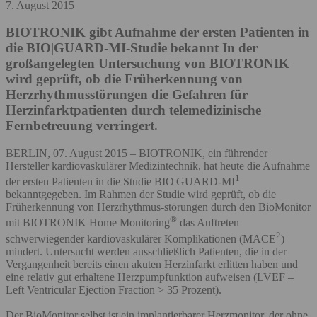
7. August 2015
BIOTRONIK gibt Aufnahme der ersten Patienten in
die BIO|GUARD-MI-Studie bekannt
In der
großangelegten Untersuchung von BIOTRONIK
wird geprüft, ob die Früherkennung von
Herzrhythmusstörungen die Gefahren für
Herzinfarktpatienten durch telemedizinische
Fernbetreuung verringert.
BERLIN, 07. August 2015 – BIOTRONIK, ein führender
Hersteller kardiovaskulärer Medizintechnik, hat heute die Aufnahme
1
der ersten Patienten in die Studie BIO|GUARD-MI
bekanntgegeben. Im Rahmen der Studie wird geprüft, ob die
Früherkennung von Herzrhythmus-störungen durch den BioMonitor
®
mit BIOTRONIK Home Monitoring
das Auftreten
2
schwerwiegender kardiovaskulärer Komplikationen (MACE
)
mindert. Untersucht werden ausschließlich Patienten, die in der
Vergangenheit bereits einen akuten Herzinfarkt erlitten haben und
eine relativ gut erhaltene Herzpumpfunktion aufweisen (LVEF –
Left Ventricular Ejection Fraction > 35 Prozent).
Der BioMonitor selbst ist ein implantierbarer Herzmonitor, der ohne