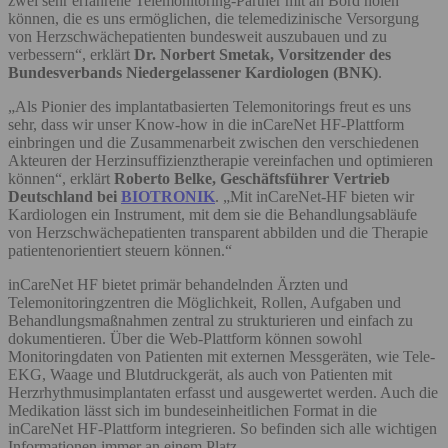
zwei sehr erfahrene Telemonitoring-Partner mit an Bord holen
können, die es uns ermöglichen, die telemedizinische Versorgung
von Herzschwächepatienten bundesweit auszubauen und zu
verbessern“, erklärt
Dr. Norbert Smetak, Vorsitzender des
Bundesverbands Niedergelassener Kardiologen
(BNK)
.
„Als Pionier des implantatbasierten Telemonitorings freut es uns
sehr, dass wir unser Know-how in die inCareNet HF-Plattform
einbringen und die Zusammenarbeit zwischen den verschiedenen
Akteuren der Herzinsuffizienztherapie vereinfachen und optimieren
können“, erklärt
Roberto Belke, Geschäftsführer Vertrieb
Deutschland bei
BIOTRONIK
. „Mit inCareNet-HF bieten wir
Kardiologen ein Instrument, mit dem sie die Behandlungsabläufe
von Herzschwächepatienten transparent abbilden und die Therapie
patientenorientiert steuern können.“
inCareNet HF bietet primär behandelnden Ärzten und
Telemonitoringzentren die Möglichkeit, Rollen, Aufgaben und
Behandlungsmaßnahmen zentral zu strukturieren und einfach zu
dokumentieren. Über die Web-Plattform können sowohl
Monitoringdaten von Patienten mit externen Messgeräten, wie Tele-
EKG, Waage und Blutdruckgerät, als auch von Patienten mit
Herzrhythmusimplantaten erfasst und ausgewertet werden. Auch die
Medikation lässt sich im bundeseinheitlichen Format in die
inCareNet HF-Plattform integrieren. So befinden sich alle wichtigen
Informationen immer an einem Platz.