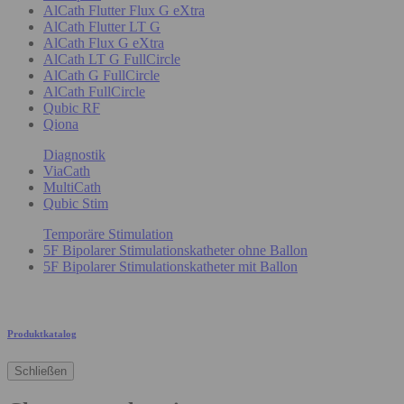
AlCath Flutter Flux G eXtra
AlCath Flutter LT G
AlCath Flux G eXtra
AlCath LT G FullCircle
AlCath G FullCircle
AlCath FullCircle
Qubic RF
Qiona
Diagnostik
ViaCath
MultiCath
Qubic Stim
Temporäre Stimulation
5F Bipolarer Stimulationskatheter ohne Ballon
5F Bipolarer Stimulationskatheter mit Ballon
Produktkatalog
Schließen