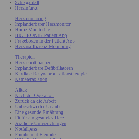
Schlaganfall
Herzinfarkt
Herzmonitoring
Implantierbarer Herzmonitor
Home Monitoring
BIOTRONIK Patient App
Fragebogen in der Patient App
Herzinsuffizienz-Monitoring
Therapien
Herzschrittmacher
Implantierbare Defibrillatoren
Kardiale Resynchronisationstherapie
Katheterablation
Alltag
Nach der Operation
Zurück an die Arbeit
Unbeschwerter Urlaub
Eine gesunde Ernährung
Fit für ein gesundes Herz
Ärztliche Untersuchungen
Notfallpass
Familie und Freunde