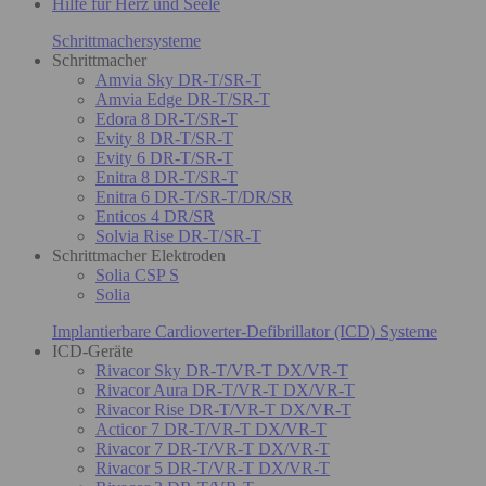
Hilfe für Herz und Seele
Schrittmachersysteme
Schrittmacher
Amvia Sky DR-T/SR-T
Amvia Edge DR-T/SR-T
Edora 8 DR-T/SR-T
Evity 8 DR-T/SR-T
Evity 6 DR-T/SR-T
Enitra 8 DR-T/SR-T
Enitra 6 DR-T/SR-T/DR/SR
Enticos 4 DR/SR
Solvia Rise DR-T/SR-T
Schrittmacher Elektroden
Solia CSP S
Solia
Implantierbare Cardioverter-Defibrillator (ICD) Systeme
ICD-Geräte
Rivacor Sky DR-T/VR-T DX/VR-T
Rivacor Aura DR-T/VR-T DX/VR-T
Rivacor Rise DR-T/VR-T DX/VR-T
Acticor 7 DR-T/VR-T DX/VR-T
Rivacor 7 DR-T/VR-T DX/VR-T
Rivacor 5 DR-T/VR-T DX/VR-T