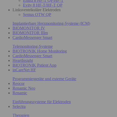
Enitra 8 HF-T QP/HF-T
Evity 8 HF-T/HF-T QP
Linksventrikuläre Elektroden
Sentus OTW QP
Implantierbare Herzmonitoring-Systeme (ICM)
BIOMONITOR IV
BIOMONITOR IIIm
CardioMessenger Smart
Telemonitoring-Systeme
BIOTRONIK Home Monitoring
CardioMessenger Smart
HeartInsight
BIOTRONIK Patient App
inCareNet HF
Programmiergeräte und externe Geräte
Reocor
Renamic Neo
Renamic
Einführungssysteme für Elektroden
Selectra
Therapien