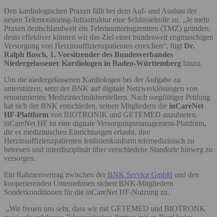
Den kardiologischen Praxen fällt bei dem Auf- und Ausbau der
neuen Telemonitoring-Infrastruktur eine Schlüsselrolle zu. „Je mehr
Praxen deutschlandweit ein Telemonitoringzentren (TMZ) gründen,
desto effektiver können wir das Ziel einer bundesweit engmaschigen
Versorgung von Herzinsuffizienzpatienten erreichen“, fügt
Dr.
Ralph Bosch, 1. Vorsitzender des Bundesverbandes
Niedergelassener Kardiologen in Baden-Württemberg
hinzu.
Um die niedergelassenen Kardiologen bei der Aufgabe zu
unterstützen, setzt der BNK auf digitale Netzwerklösungen von
renommierten Medizintechnikherstellern. Nach sorgfältiger Prüfung
hat sich der BNK entschieden, seinen Mitgliedern die
inCareNet
HF-Plattform
von BIOTRONIK und GETEMED anzubieten.
inCareNet HF ist eine digitale Versorgungsmanagement-Plattform,
die es medizinischen Einrichtungen erlaubt, ihre
Herzinsuffizienzpatienten leitlinienkonform telemedizinisch zu
betreuen und interdisziplinär über verschiedene Standorte hinweg zu
versorgen.
Ein Rahmenvertrag zwischen der
BNK Service GmbH
und den
kooperierenden Unternehmen sichert BNK-Mitgliedern
Sonderkonditionen für die inCareNet HF-Nutzung zu.
„Wir freuen uns sehr, dass wir mit GETEMED und BIOTRONK