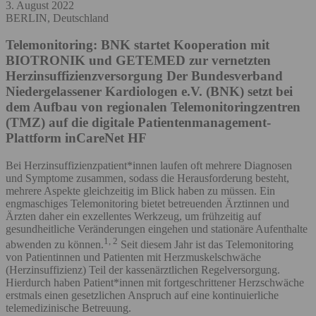
3. August 2022
BERLIN, Deutschland
Telemonitoring: BNK startet Kooperation mit
BIOTRONIK und GETEMED zur vernetzten
Herzinsuffizienzversorgung
Der Bundesverband
Niedergelassener Kardiologen e.V. (BNK) setzt bei
dem Aufbau von regionalen Telemonitoringzentren
(TMZ) auf die digitale Patientenmanagement-
Plattform inCareNet HF
Bei Herzinsuffizienzpatient*innen laufen oft mehrere Diagnosen
und Symptome zusammen, sodass die Herausforderung besteht,
mehrere Aspekte gleichzeitig im Blick haben zu müssen. Ein
engmaschiges Telemonitoring bietet betreuenden Ärztinnen und
Ärzten daher ein exzellentes Werkzeug, um frühzeitig auf
gesundheitliche Veränderungen eingehen und stationäre Aufenthalte
1, 2
abwenden zu können.
Seit diesem Jahr ist das Telemonitoring
von Patientinnen und Patienten mit Herzmuskelschwäche
(Herzinsuffizienz) Teil der kassenärztlichen Regelversorgung.
Hierdurch haben Patient*innen mit fortgeschrittener Herzschwäche
erstmals einen gesetzlichen Anspruch auf eine kontinuierliche
telemedizinische Betreuung.