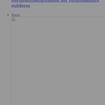
Herzinsuffizienzpatienten mit Vorhofflimmern
etablieren
Image