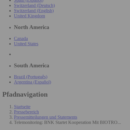
Spain (Español)
Switzerland (Deutsch)
Switzerland (English)
United Kingdom
North America
Canada
United States
South America
Brazil (Português)
Argentina (Español)
Pfadnavigation
Startseite
Pressebereich
Pressemitteilungen und Statements
Telemonitoring: BNK Startet Kooperation Mit BIOTRO...