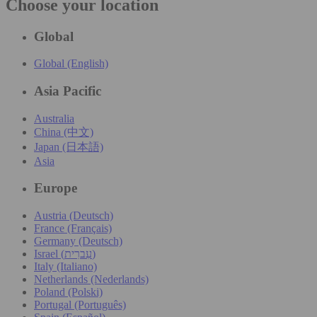
Choose your location
Global
Global (English)
Asia Pacific
Australia
China (中文)
Japan (日本語)
Asia
Europe
Austria (Deutsch)
France (Français)
Germany (Deutsch)
Israel (עִברִית)
Italy (Italiano)
Netherlands (Nederlands)
Poland (Polski)
Portugal (Português)