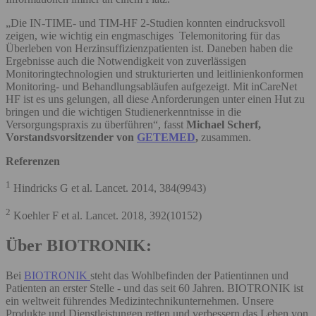
„Die IN-TIME- und TIM-HF 2-Studien konnten eindrucksvoll
zeigen, wie wichtig ein engmaschiges Telemonitoring für das
Überleben von Herzinsuffizienzpatienten ist. Daneben haben die
Ergebnisse auch die Notwendigkeit von zuverlässigen
Monitoringtechnologien und strukturierten und leitlinienkonformen
Monitoring- und Behandlungsabläufen aufgezeigt. Mit inCareNet
HF ist es uns gelungen, all diese Anforderungen unter einen Hut zu
bringen und die wichtigen Studienerkenntnisse in die
Versorgungspraxis zu überführen“, fasst
Michael Scherf,
Vorstandsvorsitzender von
GETEMED
,
zusammen.
Referenzen
1
Hindricks G et al. Lancet. 2014, 384(9943)
2
Koehler F et al. Lancet. 2018, 392(10152)
Über BIOTRONIK:
Bei
BIOTRONIK
steht das Wohlbefinden der Patientinnen und
Patienten an erster Stelle - und das seit 60 Jahren. BIOTRONIK ist
ein weltweit führendes Medizintechnikunternehmen. Unsere
Produkte und Dienstleistungen retten und verbessern das Leben von