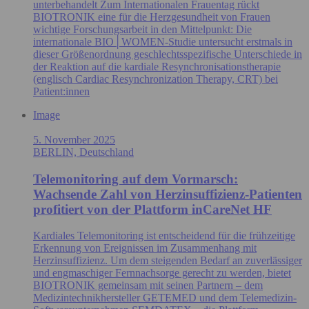
unterbehandelt Zum Internationalen Frauentag rückt
BIOTRONIK eine für die Herzgesundheit von Frauen
wichtige Forschungsarbeit in den Mittelpunkt: Die
internationale BIO│WOMEN‑Studie untersucht erstmals in
dieser Größenordnung geschlechtsspezifische Unterschiede in
der Reaktion auf die kardiale Resynchronisationstherapie
(englisch Cardiac Resynchronization Therapy, CRT) bei
Patient:innen
Image
5. November 2025
BERLIN, Deutschland
Telemonitoring auf dem Vormarsch:
Wachsende Zahl von Herzinsuffizienz-Patienten
profitiert von der Plattform inCareNet HF
Kardiales Telemonitoring ist entscheidend für die frühzeitige
Erkennung von Ereignissen im Zusammenhang mit
Herzinsuffizienz. Um dem steigenden Bedarf an zuverlässiger
und engmaschiger Fernnachsorge gerecht zu werden, bietet
BIOTRONIK gemeinsam mit seinen Partnern – dem
Medizintechnikhersteller GETEMED und dem Telemedizin-