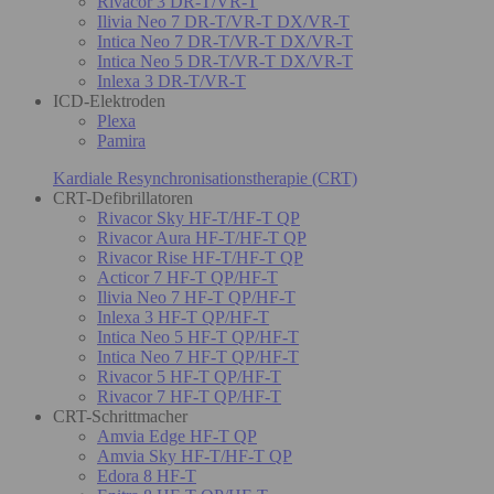
Rivacor 3 DR-T/VR-T
Ilivia Neo 7 DR-T/VR-T DX/VR-T
Intica Neo 7 DR-T/VR-T DX/VR-T
Intica Neo 5 DR-T/VR-T DX/VR-T
Inlexa 3 DR-T/VR-T
ICD-Elektroden
Plexa
Pamira
Kardiale Resynchronisationstherapie (CRT)
CRT-Defibrillatoren
Rivacor Sky HF-T/HF-T QP
Rivacor Aura HF-T/HF-T QP
Rivacor Rise HF-T/HF-T QP
Acticor 7 HF-T QP/HF-T
Ilivia Neo 7 HF-T QP/HF-T
Inlexa 3 HF-T QP/HF-T
Intica Neo 5 HF-T QP/HF-T
Intica Neo 7 HF-T QP/HF-T
Rivacor 5 HF-T QP/HF-T
Rivacor 7 HF-T QP/HF-T
CRT-Schrittmacher
Amvia Edge HF-T QP
Amvia Sky HF-T/HF-T QP
Edora 8 HF-T