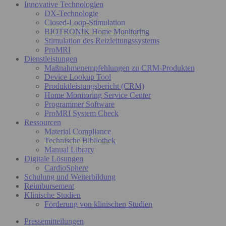
Innovative Technologien
DX-Technologie
Closed-Loop-Stimulation
BIOTRONIK Home Monitoring
Stimulation des Reizleitungssystems
ProMRI
Dienstleistungen
Maßnahmenempfehlungen zu CRM-Produkten
Device Lookup Tool
Produktleistungsbericht (CRM)
Home Monitoring Service Center
Programmer Software
ProMRI System Check
Ressourcen
Material Compliance
Technische Bibliothek
Manual Library
Digitale Lösungen
CardioSphere
Schulung und Weiterbildung
Reimbursement
Klinische Studien
Förderung von klinischen Studien
Pressemitteilungen