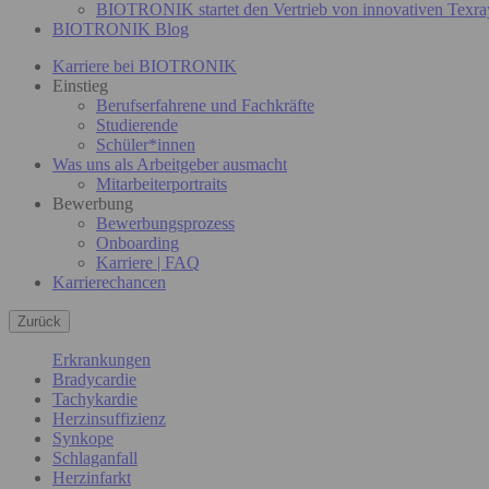
BIOTRONIK startet den Vertrieb von innovativen Texra
BIOTRONIK Blog
Karriere bei BIOTRONIK
Einstieg
Berufserfahrene und Fachkräfte
Studierende
Schüler*innen
Was uns als Arbeitgeber ausmacht
Mitarbeiterportraits
Bewerbung
Bewerbungsprozess
Onboarding
Karriere | FAQ
Karrierechancen
Zurück
Erkrankungen
Bradycardie
Tachykardie
Herzinsuffizienz
Synkope
Schlaganfall
Herzinfarkt