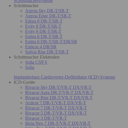
Schrittmachersysteme
Schrittmacher
Amvia Sky DR-T/SR-T
Amvia Edge DR-T/SR-T
Edora 8 DR-T/SR-T
Evity 8 DR-T/SR-T
Evity 6 DR-T/SR-T
Enitra 8 DR-T/SR-T
Enitra 6 DR-T/SR-T/DR/SR
Enticos 4 DR/SR
Solvia Rise DR-T/SR-T
Schrittmacher Elektroden
Solia CSP S
Solia
Implantierbare Cardioverter-Defibrillator (ICD) Systeme
ICD-Geräte
Rivacor Sky DR-T/VR-T DX/VR-T
Rivacor Aura DR-T/VR-T DX/VR-T
Rivacor Rise DR-T/VR-T DX/VR-T
Acticor 7 DR-T/VR-T DX/VR-T
Rivacor 7 DR-T/VR-T DX/VR-T
Rivacor 5 DR-T/VR-T DX/VR-T
Rivacor 3 DR-T/VR-T
Ilivia Neo 7 DR-T/VR-T DX/VR-T