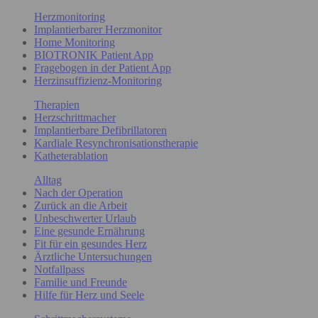
Herzmonitoring
Implantierbarer Herzmonitor
Home Monitoring
BIOTRONIK Patient App
Fragebogen in der Patient App
Herzinsuffizienz-Monitoring
Therapien
Herzschrittmacher
Implantierbare Defibrillatoren
Kardiale Resynchronisationstherapie
Katheterablation
Alltag
Nach der Operation
Zurück an die Arbeit
Unbeschwerter Urlaub
Eine gesunde Ernährung
Fit für ein gesundes Herz
Ärztliche Untersuchungen
Notfallpass
Familie und Freunde
Hilfe für Herz und Seele