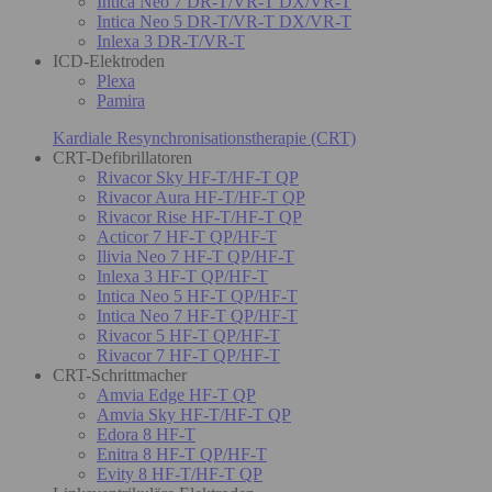
Intica Neo 7 DR-T/VR-T DX/VR-T
Intica Neo 5 DR-T/VR-T DX/VR-T
Inlexa 3 DR-T/VR-T
ICD-Elektroden
Plexa
Pamira
Kardiale Resynchronisationstherapie (CRT)
CRT-Defibrillatoren
Rivacor Sky HF-T/HF-T QP
Rivacor Aura HF-T/HF-T QP
Rivacor Rise HF-T/HF-T QP
Acticor 7 HF-T QP/HF-T
Ilivia Neo 7 HF-T QP/HF-T
Inlexa 3 HF-T QP/HF-T
Intica Neo 5 HF-T QP/HF-T
Intica Neo 7 HF-T QP/HF-T
Rivacor 5 HF-T QP/HF-T
Rivacor 7 HF-T QP/HF-T
CRT-Schrittmacher
Amvia Edge HF-T QP
Amvia Sky HF-T/HF-T QP
Edora 8 HF-T
Enitra 8 HF-T QP/HF-T
Evity 8 HF-T/HF-T QP