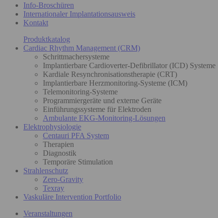
Info-Broschüren
Internationaler Implantationsausweis
Kontakt
Produktkatalog
Cardiac Rhythm Management (CRM)
Schrittmachersysteme
Implantierbare Cardioverter-Defibrillator (ICD) Systeme
Kardiale Resynchronisationstherapie (CRT)
Implantierbare Herzmonitoring-Systeme (ICM)
Telemonitoring-Systeme
Programmiergeräte und externe Geräte
Einführungssysteme für Elektroden
Ambulante EKG-Monitoring-Lösungen
Elektrophysiologie
Centauri PFA System
Therapien
Diagnostik
Temporäre Stimulation
Strahlenschutz
Zero-Gravity
Texray
Vaskuläre Intervention Portfolio
Veranstaltungen