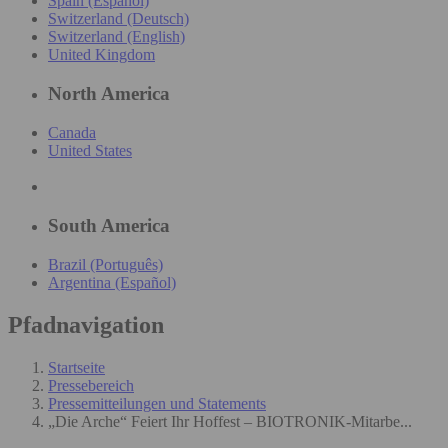
Spain (Español)
Switzerland (Deutsch)
Switzerland (English)
United Kingdom
North America
Canada
United States
South America
Brazil (Português)
Argentina (Español)
Pfadnavigation
Startseite
Pressebereich
Pressemitteilungen und Statements
„Die Arche“ Feiert Ihr Hoffest – BIOTRONIK-Mitarbe...