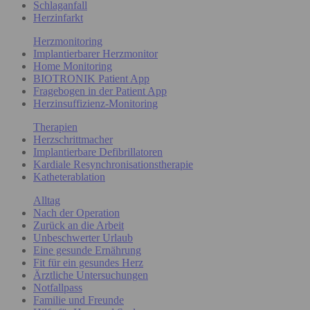
Schlaganfall
Herzinfarkt
Herzmonitoring
Implantierbarer Herzmonitor
Home Monitoring
BIOTRONIK Patient App
Fragebogen in der Patient App
Herzinsuffizienz-Monitoring
Therapien
Herzschrittmacher
Implantierbare Defibrillatoren
Kardiale Resynchronisationstherapie
Katheterablation
Alltag
Nach der Operation
Zurück an die Arbeit
Unbeschwerter Urlaub
Eine gesunde Ernährung
Fit für ein gesundes Herz
Ärztliche Untersuchungen
Notfallpass
Familie und Freunde