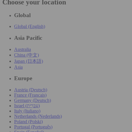
Choose your location
Global
Global (English)
Asia Pacific
Australia
China (中文)
Japan (日本語)
Asia
Europe
Austria (Deutsch)
France (Français)
Germany (Deutsch)
Israel (עִברִית)
Italy (Italiano)
Netherlands (Nederlands)
Poland (Polski)
Portugal (Português)