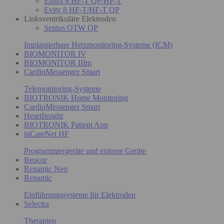
Enitra 8 HF-T QP/HF-T
Evity 8 HF-T/HF-T QP
Linksventrikuläre Elektroden
Sentus OTW QP
Implantierbare Herzmonitoring-Systeme (ICM)
BIOMONITOR IV
BIOMONITOR IIIm
CardioMessenger Smart
Telemonitoring-Systeme
BIOTRONIK Home Monitoring
CardioMessenger Smart
HeartInsight
BIOTRONIK Patient App
inCareNet HF
Programmiergeräte und externe Geräte
Reocor
Renamic Neo
Renamic
Einführungssysteme für Elektroden
Selectra
Therapien