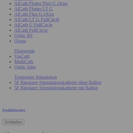
AlCath Flutter Flux G eXtra
AlCath Flutter LT G
AlCath Flux G eXtra
AlCath LT G FullCircle
AlCath G FullCircle
AlCath FullCircle
Qubic RF
Qiona
Diagnostik
ViaCath
MultiCath
Qubic Stim
Temporäre Stimulation
5F Bipolarer Stimulationskatheter ohne Ballon
5F Bipolarer Stimulationskatheter mit Ballon
Produktkatalog
Schließen