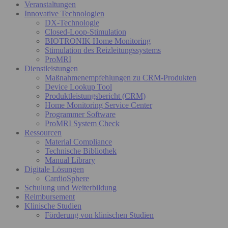
Veranstaltungen
Innovative Technologien
DX-Technologie
Closed-Loop-Stimulation
BIOTRONIK Home Monitoring
Stimulation des Reizleitungssystems
ProMRI
Dienstleistungen
Maßnahmenempfehlungen zu CRM-Produkten
Device Lookup Tool
Produktleistungsbericht (CRM)
Home Monitoring Service Center
Programmer Software
ProMRI System Check
Ressourcen
Material Compliance
Technische Bibliothek
Manual Library
Digitale Lösungen
CardioSphere
Schulung und Weiterbildung
Reimbursement
Klinische Studien
Förderung von klinischen Studien