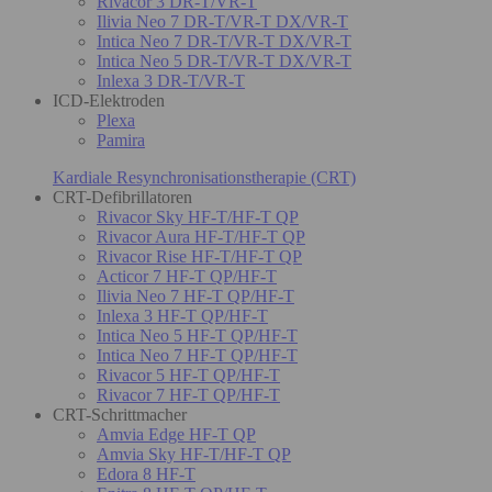
Rivacor 3 DR-T/VR-T
Ilivia Neo 7 DR-T/VR-T DX/VR-T
Intica Neo 7 DR-T/VR-T DX/VR-T
Intica Neo 5 DR-T/VR-T DX/VR-T
Inlexa 3 DR-T/VR-T
ICD-Elektroden
Plexa
Pamira
Kardiale Resynchronisationstherapie (CRT)
CRT-Defibrillatoren
Rivacor Sky HF-T/HF-T QP
Rivacor Aura HF-T/HF-T QP
Rivacor Rise HF-T/HF-T QP
Acticor 7 HF-T QP/HF-T
Ilivia Neo 7 HF-T QP/HF-T
Inlexa 3 HF-T QP/HF-T
Intica Neo 5 HF-T QP/HF-T
Intica Neo 7 HF-T QP/HF-T
Rivacor 5 HF-T QP/HF-T
Rivacor 7 HF-T QP/HF-T
CRT-Schrittmacher
Amvia Edge HF-T QP
Amvia Sky HF-T/HF-T QP
Edora 8 HF-T