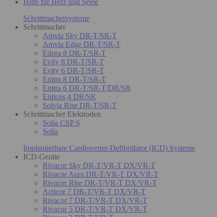
Hilfe für Herz und Seele
Schrittmachersysteme
Schrittmacher
Amvia Sky DR-T/SR-T
Amvia Edge DR-T/SR-T
Edora 8 DR-T/SR-T
Evity 8 DR-T/SR-T
Evity 6 DR-T/SR-T
Enitra 8 DR-T/SR-T
Enitra 6 DR-T/SR-T/DR/SR
Enticos 4 DR/SR
Solvia Rise DR-T/SR-T
Schrittmacher Elektroden
Solia CSP S
Solia
Implantierbare Cardioverter-Defibrillator (ICD) Systeme
ICD-Geräte
Rivacor Sky DR-T/VR-T DX/VR-T
Rivacor Aura DR-T/VR-T DX/VR-T
Rivacor Rise DR-T/VR-T DX/VR-T
Acticor 7 DR-T/VR-T DX/VR-T
Rivacor 7 DR-T/VR-T DX/VR-T
Rivacor 5 DR-T/VR-T DX/VR-T