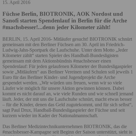
15. April 2016
Füchse Berlin, BIOTRONIK, AOK Nordost und
Sanofi starten Spendenlauf in Berlin für die Arche
#machsbesser!...denn jeder Kilometer zählt!
BERLIN, 15. April 2016- Mitläufer gesucht! BIOTRONIK schnürt
gemeinsam mit den Berliner Füchsen am 30. April im Friedrich-
Ludwig-Jahn-Sportpark die Laufschuhe. Unter dem Motto „Jeder
Kilometer zählt“ starten Spieler des Handball-Bundesligisten
gemeinsam mit dem Aktionsbündnis #machsbesser einen
Spendenlauf: Für jeden gelaufenen Kilometer der Bundesligaspieler
sowie „Mitläufern“ aus Berliner Vereinen und Schulen soll jeweils 1
Euro für das Berliner Kinder- und Jugendprojekt die Arche
gespendet werden. „Wir würden uns freuen, wenn wir so viele
Läufer wie möglich für unsere Aktion gewinnen können. Dabei
kommt es nicht darauf an, wie viele Runden und wie schnell jemand
läuft. Jeder, der mit uns die Laufschuhe schnürt, macht etwas besser
– für die Kinder, denen das Geld zugutekommt, und für sich selbst“,
sagt Paul Drux, Handball-Bundesligaspieler der Füchse und seit
kurzem wieder im Kader der Nationalmannschaft.
Das Berliner Medizintechnikunternehmen BIOTRONIK, das die
#machsbesser-Kampagne seit Beginn der Saison unterstützt, sieht in