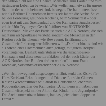
der Aktion nicht nur eine Chance, Menschen zum Laufen und zum
gesünderen Leben zu bewegen: „Wir wollen auch etwas für unsere
Stadt, in der wir beheimatet sind, bewegen. Deshalb unterstützen
wir als Berliner Unternehmen bereits seit Jahren die Arche. Sei es
bei der Förderung gesunden Kochens, beim Sommerfest – oder
eben jetzt mit dem Spendenlauf und der Kampagne #machsbesser“,
erklärt Udo Tegtmeyer, Geschäftsführer von BIOTRONIK
Deutschland. Mit von der Partie ist auch die AOK Nordost, die sich
nicht nur als Sportkasse versteht, sondern die Menschen in der
Region auch für Themen wie Bewegung, Ernährung und
Gesundheitsförderung sensibilisieren will. „Darüber hinaus sind wir
als öffentliches Unternehmen auch gefragt, mit gutem Beispiel
voranzugehen. Deshalb unterstützen wir die #machsbesser-
Kampagne und diese neue Laufaktion, bei der auch Läufer der
AOK Nordost ihre Runden drehen werden“, betont Frank
Michalak, Vorstandsvorsitzender der AOK Nordost.
„Wer sich bewegt und ausgewogen ernährt, senkt das Risiko für
Herz-Kreislauf-Erkrankungen und Diabetes“, erklärt Clemens
Kaiser, Geschäftsführer bei Sanofi in Deutschland, ebenfalls
Kooperationspartner der Kampagne. „Und wenn wir neben dem
Gesundheitsaspekt mit der Aktion das Kinder- und Jugendprojekt
Die Arche unterstützen können, hat das gleich einen doppelten
Effekt.“