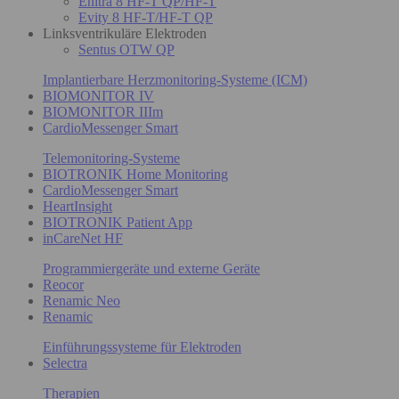
Enitra 8 HF-T QP/HF-T
Evity 8 HF-T/HF-T QP
Linksventrikuläre Elektroden
Sentus OTW QP
Implantierbare Herzmonitoring-Systeme (ICM)
BIOMONITOR IV
BIOMONITOR IIIm
CardioMessenger Smart
Telemonitoring-Systeme
BIOTRONIK Home Monitoring
CardioMessenger Smart
HeartInsight
BIOTRONIK Patient App
inCareNet HF
Programmiergeräte und externe Geräte
Reocor
Renamic Neo
Renamic
Einführungssysteme für Elektroden
Selectra
Therapien