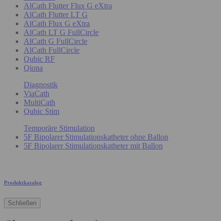
AlCath Flutter Flux G eXtra
AlCath Flutter LT G
AlCath Flux G eXtra
AlCath LT G FullCircle
AlCath G FullCircle
AlCath FullCircle
Qubic RF
Qiona
Diagnostik
ViaCath
MultiCath
Qubic Stim
Temporäre Stimulation
5F Bipolarer Stimulationskatheter ohne Ballon
5F Bipolarer Stimulationskatheter mit Ballon
Produktkatalog
Schließen