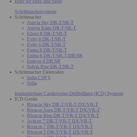
Hilfe für Herz und Seele
Schrittmachersysteme
Schrittmacher
Amvia Sky DR-T/SR-T
Amvia Edge DR-T/SR-T
Edora 8 DR-T/SR-T
Evity 8 DR-T/SR-T
Evity 6 DR-T/SR-T
Enitra 8 DR-T/SR-T
Enitra 6 DR-T/SR-T/DR/SR
Enticos 4 DR/SR
Solvia Rise DR-T/SR-T
Schrittmacher Elektroden
Solia CSP S
Solia
Implantierbare Cardioverter-Defibrillator (ICD) Systeme
ICD-Geräte
Rivacor Sky DR-T/VR-T DX/VR-T
Rivacor Aura DR-T/VR-T DX/VR-T
Rivacor Rise DR-T/VR-T DX/VR-T
Acticor 7 DR-T/VR-T DX/VR-T
Rivacor 7 DR-T/VR-T DX/VR-T
Rivacor 5 DR-T/VR-T DX/VR-T