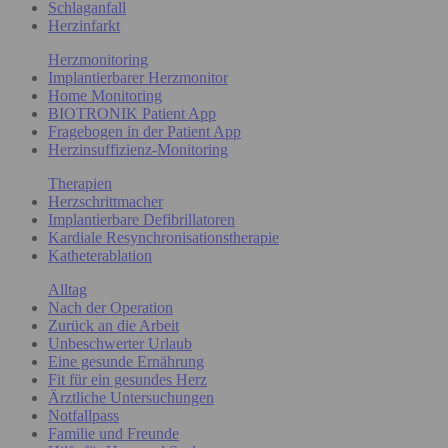
Schlaganfall
Herzinfarkt
Herzmonitoring
Implantierbarer Herzmonitor
Home Monitoring
BIOTRONIK Patient App
Fragebogen in der Patient App
Herzinsuffizienz-Monitoring
Therapien
Herzschrittmacher
Implantierbare Defibrillatoren
Kardiale Resynchronisationstherapie
Katheterablation
Alltag
Nach der Operation
Zurück an die Arbeit
Unbeschwerter Urlaub
Eine gesunde Ernährung
Fit für ein gesundes Herz
Ärztliche Untersuchungen
Notfallpass
Familie und Freunde