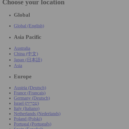
Choose your location
Global
Global (English)
Asia Pacific
Australia
China (中文)
Japan (日本語)
Asia
Europe
Austria (Deutsch)
France (Français)
Germany (Deutsch)
Israel (עִברִית)
Italy (Italiano)
Netherlands (Nederlands)
Poland (Polski)
Portugal (Português)