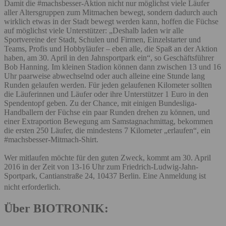
Damit die #machsbesser-Aktion nicht nur möglichst viele Läufer
aller Altersgruppen zum Mitmachen bewegt, sondern dadurch auch
wirklich etwas in der Stadt bewegt werden kann, hoffen die Füchse
auf möglichst viele Unterstützer: „Deshalb laden wir alle
Sportvereine der Stadt, Schulen und Firmen, Einzelstarter und
Teams, Profis und Hobbyläufer – eben alle, die Spaß an der Aktion
haben, am 30. April in den Jahnsportpark ein“, so Geschäftsführer
Bob Hanning. Im kleinen Stadion können dann zwischen 13 und 16
Uhr paarweise abwechselnd oder auch alleine eine Stunde lang
Runden gelaufen werden. Für jeden gelaufenen Kilometer sollten
die Läuferinnen und Läufer oder ihre Unterstützer 1 Euro in den
Spendentopf geben. Zu der Chance, mit einigen Bundesliga-
Handballern der Füchse ein paar Runden drehen zu können, und
einer Extraportion Bewegung am Samstagnachmittag, bekommen
die ersten 250 Läufer, die mindestens 7 Kilometer „erlaufen“, ein
#machsbesser-Mitmach-Shirt.
Wer mitlaufen möchte für den guten Zweck, kommt am 30. April
2016 in der Zeit von 13-16 Uhr zum Friedrich-Ludwig-Jahn-
Sportpark, Cantianstraße 24, 10437 Berlin. Eine Anmeldung ist
nicht erforderlich.
Über BIOTRONIK: