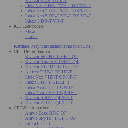
Rivacor 3 DR-T/VR-T
Ilivia Neo 7 DR-T/VR-T DX/VR-T
Intica Neo 7 DR-T/VR-T DX/VR-T
Intica Neo 5 DR-T/VR-T DX/VR-T
Inlexa 3 DR-T/VR-T
ICD-Elektroden
Plexa
Pamira
Kardiale Resynchronisationstherapie (CRT)
CRT-Defibrillatoren
Rivacor Sky HF-T/HF-T QP
Rivacor Aura HF-T/HF-T QP
Rivacor Rise HF-T/HF-T QP
Acticor 7 HF-T QP/HF-T
Ilivia Neo 7 HF-T QP/HF-T
Inlexa 3 HF-T QP/HF-T
Intica Neo 5 HF-T QP/HF-T
Intica Neo 7 HF-T QP/HF-T
Rivacor 5 HF-T QP/HF-T
Rivacor 7 HF-T QP/HF-T
CRT-Schrittmacher
Amvia Edge HF-T QP
Amvia Sky HF-T/HF-T QP
Edora 8 HF-T