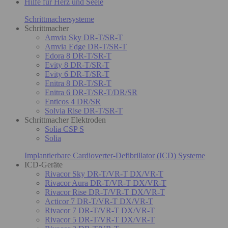
Hilfe für Herz und Seele
Schrittmachersysteme
Schrittmacher
Amvia Sky DR-T/SR-T
Amvia Edge DR-T/SR-T
Edora 8 DR-T/SR-T
Evity 8 DR-T/SR-T
Evity 6 DR-T/SR-T
Enitra 8 DR-T/SR-T
Enitra 6 DR-T/SR-T/DR/SR
Enticos 4 DR/SR
Solvia Rise DR-T/SR-T
Schrittmacher Elektroden
Solia CSP S
Solia
Implantierbare Cardioverter-Defibrillator (ICD) Systeme
ICD-Geräte
Rivacor Sky DR-T/VR-T DX/VR-T
Rivacor Aura DR-T/VR-T DX/VR-T
Rivacor Rise DR-T/VR-T DX/VR-T
Acticor 7 DR-T/VR-T DX/VR-T
Rivacor 7 DR-T/VR-T DX/VR-T
Rivacor 5 DR-T/VR-T DX/VR-T