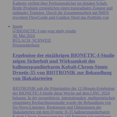
Katheter verfügt über Perfusionslöcher im distalen Schaft.
Beide Produkte ermöglichen einen transradialen Zugang und
optimales Trapping. Durch die Zusammenarbeit mit IMDS
erweitern FlowGuide und Guidion Short das Portfolio von
Image
30. Mai 2024
BÜLACH, SCHWEIZ
Pressemitteilung
Ergebnisse der einjährigen BIONETIC-I-Studie
zeigen Sicherheit und Wirksamkeit des
ballonexpandierbaren Kobalt-Chrom-Stents
Dynetic-35 von BIOTRONIK zur Behandlung
von Iliakalarterien
BIOTRONIK gab die Präsentation der 12-Monats-Ergebnisse
der BIONETIC-I-Studie diese Woche auf dem LINC 2024
bekannt. In der prospektiven, internationalen, multizentrischen
einarmigen Beobachtungsstudie wurde die Behandlung von
De-Novo-Läsionen, Restenosen und Okklusionen der
Iliakalarterien mit dem Dynetic ®-35 ballonexpandierbaren
Kobalt-Chrom-Stentsystem bei 160 Patienten mit peripherer