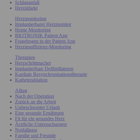
Schlaganfall
Herzinfarkt
Herzmonitoring
Implantierbarer Herzmonitor
Home Monitoring
BIOTRONIK Patient App
Fragebogen in der Patient App
Herzinsuffizienz-Monitoring
Therapien
Herzschrittmacher
Implantierbare Defibrillatoren
Kardiale Resynchronisationstherapie
Katheterablation
Alltag
Nach der Operation
Zurück an die Arbeit
Unbeschwerter Urlaub
Eine gesunde Ernährung
Fit für ein gesundes Herz
Ärztliche Untersuchungen
Notfallpass
Familie und Freunde