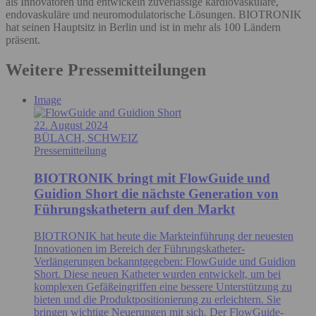
als Innovatoren und entwickeln zuverlässige kardiovaskuläre,
endovaskuläre und neuromodulatorische Lösungen. BIOTRONIK
hat seinen Hauptsitz in Berlin und ist in mehr als 100 Ländern
präsent.
Weitere Pressemitteilungen
Image
22. August 2024
BÜLACH, SCHWEIZ
Pressemitteilung
BIOTRONIK bringt mit FlowGuide und
Guidion Short die nächste Generation von
Führungskathetern auf den Markt
BIOTRONIK hat heute die Markteinführung der neuesten
Innovationen im Bereich der Führungskatheter-
Verlängerungen bekanntgegeben: FlowGuide und Guidion
Short. Diese neuen Katheter wurden entwickelt, um bei
komplexen Gefäßeingriffen eine bessere Unterstützung zu
bieten und die Produktpositionierung zu erleichtern. Sie
bringen wichtige Neuerungen mit sich. Der FlowGuide-