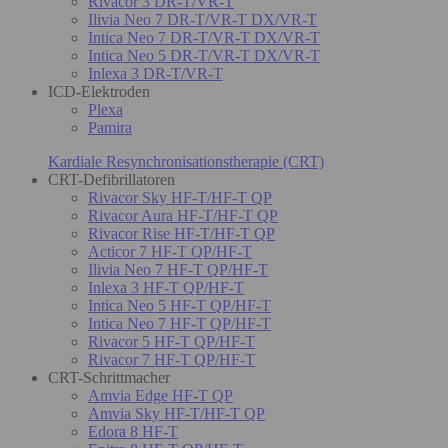
Rivacor 3 DR-T/VR-T
Ilivia Neo 7 DR-T/VR-T DX/VR-T
Intica Neo 7 DR-T/VR-T DX/VR-T
Intica Neo 5 DR-T/VR-T DX/VR-T
Inlexa 3 DR-T/VR-T
ICD-Elektroden
Plexa
Pamira
Kardiale Resynchronisationstherapie (CRT)
CRT-Defibrillatoren
Rivacor Sky HF-T/HF-T QP
Rivacor Aura HF-T/HF-T QP
Rivacor Rise HF-T/HF-T QP
Acticor 7 HF-T QP/HF-T
Ilivia Neo 7 HF-T QP/HF-T
Inlexa 3 HF-T QP/HF-T
Intica Neo 5 HF-T QP/HF-T
Intica Neo 7 HF-T QP/HF-T
Rivacor 5 HF-T QP/HF-T
Rivacor 7 HF-T QP/HF-T
CRT-Schrittmacher
Amvia Edge HF-T QP
Amvia Sky HF-T/HF-T QP
Edora 8 HF-T