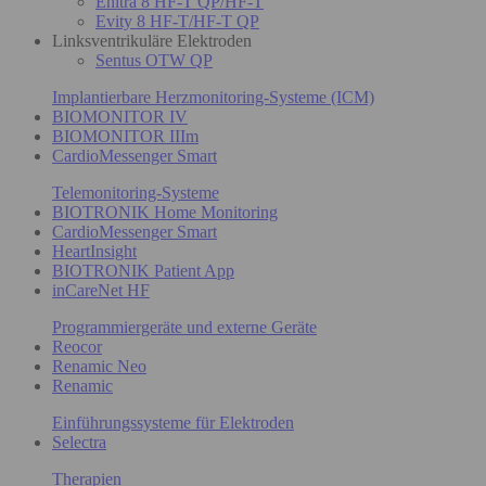
Enitra 8 HF-T QP/HF-T
Evity 8 HF-T/HF-T QP
Linksventrikuläre Elektroden
Sentus OTW QP
Implantierbare Herzmonitoring-Systeme (ICM)
BIOMONITOR IV
BIOMONITOR IIIm
CardioMessenger Smart
Telemonitoring-Systeme
BIOTRONIK Home Monitoring
CardioMessenger Smart
HeartInsight
BIOTRONIK Patient App
inCareNet HF
Programmiergeräte und externe Geräte
Reocor
Renamic Neo
Renamic
Einführungssysteme für Elektroden
Selectra
Therapien