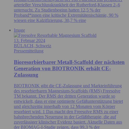
arterieller Verschlusskrankheit der Rutherford-Klassen 2–6
untersucht. Zu Studienbeginn hatten 12,5 % der
Proband*innen eine kritische Extremitätenischämie, 90 %
wiesen eine Kalzifizierung, 30,7 % eine
Image
13. Februar 2024
BÜLACH, Schweiz
Pressemitteilung
Bioresorbierbarer Metall-Scaffold der nächsten
Generation von BIOTRONIK erhält CE-
Zulassung
BIOTRONIK gibt die CE-Zulassung und Markteinführung
des resorbierbaren Magnesium-Scaffolds (RMS) Freesolve
TM bekannt. Der RMS der dritten Generation wurde so
entwickelt, dass er eine optimierte Gefäßunterstützung bietet
und gleichzeitig innerhalb von 12 Monaten vom Körper
resorbiert wird. 1 Das macht den Freesolve RMS zu einer
bahnbrechenden Neuerung in der Gefäßtherapie, die auf
zuverlässiger klinischer Evidenz basiert. Aktuelle Daten aus
der BIOMAG-I-Studie zeigen, dass 99,3 % der