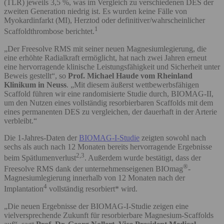
(TLR) jeweils 3,5 %, was im Vergleich zu verschiedenen DES der
zweiten Generation niedrig ist. Es wurden keine Fälle von
Myokardinfarkt (MI), Herztod oder definitiver/wahrscheinlicher
1
Scaffoldthrombose berichtet.
„Der Freesolve RMS mit seiner neuen Magnesiumlegierung, die
eine erhöhte Radialkraft ermöglicht, hat nach zwei Jahren erneut
eine hervorragende klinische Leistungsfähigkeit und Sicherheit unter
Beweis gestellt“, so
Prof. Michael Haude vom Rheinland
Klinikum in Neuss
. „Mit diesem äußerst wettbewerbsfähigen
Scaffold führen wir eine randomisierte Studie durch, BIOMAG-II,
um den Nutzen eines vollständig resorbierbaren Scaffolds mit dem
eines permanenten DES zu vergleichen, der dauerhaft in der Arterie
verbleibt.“
Die 1-Jahres-Daten der
BIOMAG-I-Studie
zeigten sowohl nach
sechs als auch nach 12 Monaten bereits hervorragende Ergebnisse
2,3
beim Spätlumenverlust
. Außerdem wurde bestätigt, dass der
®
Freesolve RMS dank der unternehmenseigenen BIOmag
-
Magnesiumlegierung innerhalb von 12 Monaten nach der
4
Implantation
vollständig resorbiert* wird.
„Die neuen Ergebnisse der BIOMAG-I-Studie zeigen eine
vielversprechende Zukunft für resorbierbare Magnesium-Scaffolds