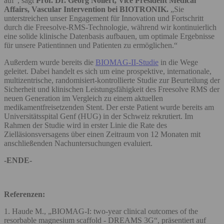
auf“, sagt
Prof. Dr. Georg Nollert, Vice President Medical
Affairs, Vascular Intervention bei BIOTRONIK.
„Sie
unterstreichen unser Engagement für Innovation und Fortschritt
durch die Freesolve-RMS-Technologie, während wir kontinuierlich
eine solide klinische Datenbasis aufbauen, um optimale Ergebnisse
für unsere Patientinnen und Patienten zu ermöglichen.“
Außerdem wurde bereits die
BIOMAG-II-Studie
in die Wege
geleitet. Dabei handelt es sich um eine prospektive, internationale,
multizentrische, randomisiert-kontrollierte Studie zur Beurteilung der
Sicherheit und klinischen Leistungsfähigkeit des Freesolve RMS der
neuen Generation im Vergleich zu einem aktuellen
medikamentfreisetzenden Stent. Der erste Patient wurde bereits am
Universitätsspital Genf (HUG) in der Schweiz rekrutiert. Im
Rahmen der Studie wird in erster Linie die Rate des
Zielläsionsversagens über einen Zeitraum von 12 Monaten mit
anschließenden Nachuntersuchungen evaluiert.
-ENDE-
Referenzen:
1. Haude M., „BIOMAG-I: two-year clinical outcomes of the
resorbable magnesium scaffold - DREAMS 3G“, präsentiert auf