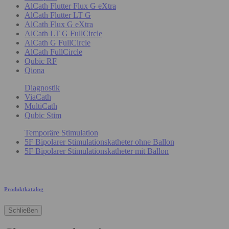
AlCath Flutter Flux G eXtra
AlCath Flutter LT G
AlCath Flux G eXtra
AlCath LT G FullCircle
AlCath G FullCircle
AlCath FullCircle
Qubic RF
Qiona
Diagnostik
ViaCath
MultiCath
Qubic Stim
Temporäre Stimulation
5F Bipolarer Stimulationskatheter ohne Ballon
5F Bipolarer Stimulationskatheter mit Ballon
Produktkatalog
Schließen