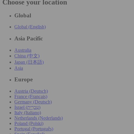
Choose your location
Global
Global (English)
Asia Pacific
Australia
China (中文)
Japan (日本語)
Asia
Europe
Austria (Deutsch)
France (Français)
Germany (Deutsch)
Israel (עִברִית)
Italy (Italiano)
Netherlands (Nederlands)
Poland (Polski)
Portugal (Português)