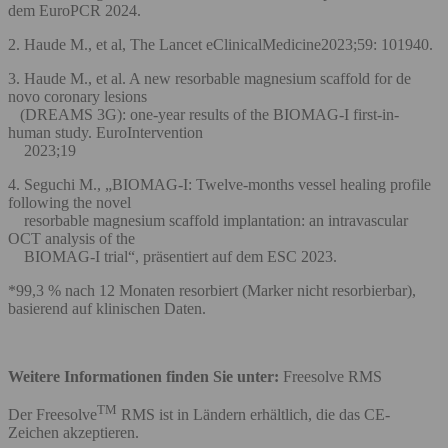
dem EuroPCR 2024.
2. Haude M., et al, The Lancet eClinicalMedicine2023;59: 101940.
3. Haude M., et al. A new resorbable magnesium scaffold for de
novo coronary lesions
(DREAMS 3G): one-year results of the BIOMAG-I first-in-
human study. EuroIntervention
2023;19
4. Seguchi M., „BIOMAG-I: Twelve-months vessel healing profile
following the novel
resorbable magnesium scaffold implantation: an intravascular
OCT analysis of the
BIOMAG-I trial“, präsentiert auf dem ESC 2023.
*99,3 % nach 12 Monaten resorbiert (Marker nicht resorbierbar),
basierend auf klinischen Daten.
Weitere Informationen finden Sie unter:
Freesolve RMS
TM
Der Freesolve
RMS ist in Ländern erhältlich, die das CE-
Zeichen akzeptieren.