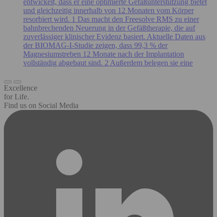
entwickelt, dass er eine optimierte Gefäßunterstützung bietet
und gleichzeitig innerhalb von 12 Monaten vom Körper
resorbiert wird. 1 Das macht den Freesolve RMS zu einer
bahnbrechenden Neuerung in der Gefäßtherapie, die auf
zuverlässiger klinischer Evidenz basiert. Aktuelle Daten aus
der BIOMAG-I-Studie zeigen, dass 99,3 % der
Magnesiumstreben 12 Monate nach der Implantation
vollständig abgebaut sind. 2 Außerdem belegen sie eine
Excellence
for Life.
Find us on Social Media