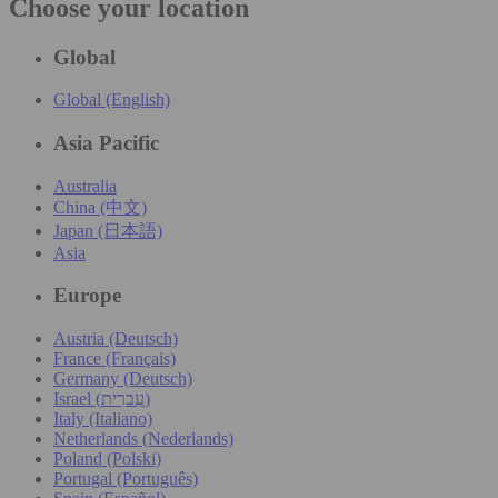
Choose your location
Global
Global (English)
Asia Pacific
Australia
China (中文)
Japan (日本語)
Asia
Europe
Austria (Deutsch)
France (Français)
Germany (Deutsch)
Israel (עִברִית)
Italy (Italiano)
Netherlands (Nederlands)
Poland (Polski)
Portugal (Português)