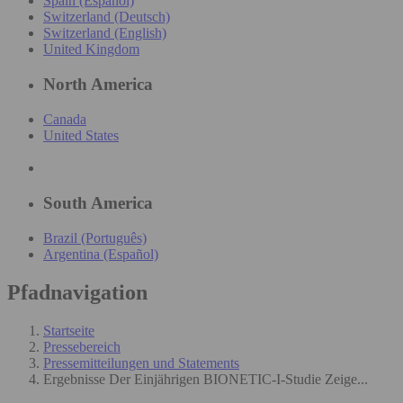
Spain (Español)
Switzerland (Deutsch)
Switzerland (English)
United Kingdom
North America
Canada
United States
South America
Brazil (Português)
Argentina (Español)
Pfadnavigation
Startseite
Pressebereich
Pressemitteilungen und Statements
Ergebnisse Der Einjährigen BIONETIC-I-Studie Zeige...