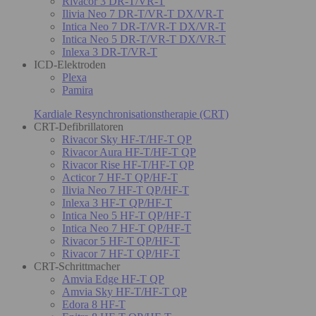
Rivacor 3 DR-T/VR-T
Ilivia Neo 7 DR-T/VR-T DX/VR-T
Intica Neo 7 DR-T/VR-T DX/VR-T
Intica Neo 5 DR-T/VR-T DX/VR-T
Inlexa 3 DR-T/VR-T
ICD-Elektroden
Plexa
Pamira
Kardiale Resynchronisationstherapie (CRT)
CRT-Defibrillatoren
Rivacor Sky HF-T/HF-T QP
Rivacor Aura HF-T/HF-T QP
Rivacor Rise HF-T/HF-T QP
Acticor 7 HF-T QP/HF-T
Ilivia Neo 7 HF-T QP/HF-T
Inlexa 3 HF-T QP/HF-T
Intica Neo 5 HF-T QP/HF-T
Intica Neo 7 HF-T QP/HF-T
Rivacor 5 HF-T QP/HF-T
Rivacor 7 HF-T QP/HF-T
CRT-Schrittmacher
Amvia Edge HF-T QP
Amvia Sky HF-T/HF-T QP
Edora 8 HF-T