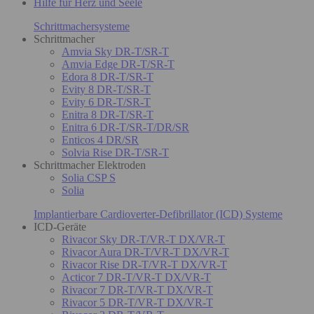
Hilfe für Herz und Seele
Schrittmachersysteme
Schrittmacher
Amvia Sky DR-T/SR-T
Amvia Edge DR-T/SR-T
Edora 8 DR-T/SR-T
Evity 8 DR-T/SR-T
Evity 6 DR-T/SR-T
Enitra 8 DR-T/SR-T
Enitra 6 DR-T/SR-T/DR/SR
Enticos 4 DR/SR
Solvia Rise DR-T/SR-T
Schrittmacher Elektroden
Solia CSP S
Solia
Implantierbare Cardioverter-Defibrillator (ICD) Systeme
ICD-Geräte
Rivacor Sky DR-T/VR-T DX/VR-T
Rivacor Aura DR-T/VR-T DX/VR-T
Rivacor Rise DR-T/VR-T DX/VR-T
Acticor 7 DR-T/VR-T DX/VR-T
Rivacor 7 DR-T/VR-T DX/VR-T
Rivacor 5 DR-T/VR-T DX/VR-T