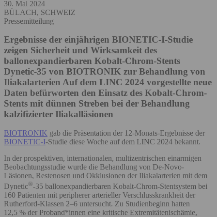
30. Mai 2024
BÜLACH, SCHWEIZ
Pressemitteilung
Ergebnisse der einjährigen BIONETIC-I-Studie
zeigen Sicherheit und Wirksamkeit des
ballonexpandierbaren Kobalt-Chrom-Stents
Dynetic-35 von BIOTRONIK zur Behandlung von
Iliakalarterien
Auf dem LINC 2024 vorgestellte neue
Daten befürworten den Einsatz des Kobalt-Chrom-
Stents mit dünnen Streben bei der Behandlung
kalzifizierter Iliakalläsionen
BIOTRONIK
gab die Präsentation der 12-Monats-Ergebnisse der
BIONETIC-I
-Studie diese Woche auf dem LINC 2024 bekannt.
In der prospektiven, internationalen, multizentrischen einarmigen
Beobachtungsstudie wurde die Behandlung von De-Novo-
Läsionen, Restenosen und Okklusionen der Iliakalarterien mit dem
®
Dynetic
-35 ballonexpandierbaren Kobalt-Chrom-Stentsystem bei
160 Patienten mit peripherer arterieller Verschlusskrankheit der
Rutherford-Klassen 2–6 untersucht. Zu Studienbeginn hatten
12,5 % der Proband*innen eine kritische Extremitätenischämie,