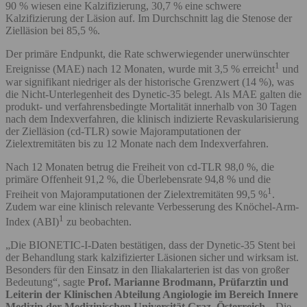
90 % wiesen eine Kalzifizierung, 30,7 % eine schwere
Kalzifizierung der Läsion auf. Im Durchschnitt lag die Stenose der
Zielläsion bei 85,5 %.
Der primäre Endpunkt, die Rate schwerwiegender unerwünschter
1
Ereignisse (MAE) nach 12 Monaten, wurde mit 3,5 % erreicht
und
war signifikant niedriger als der historische Grenzwert (14 %), was
die Nicht-Unterlegenheit des Dynetic-35 belegt. Als MAE galten die
produkt- und verfahrensbedingte Mortalität innerhalb von 30 Tagen
nach dem Indexverfahren, die klinisch indizierte Revaskularisierung
der Zielläsion (cd-TLR) sowie Majoramputationen der
Zielextremitäten bis zu 12 Monate nach dem Indexverfahren.
Nach 12 Monaten betrug die Freiheit von cd-TLR 98,0 %, die
primäre Offenheit 91,2 %, die Überlebensrate 94,8 % und die
1
Freiheit von Majoramputationen der Zielextremitäten 99,5 %
.
Zudem war eine klinisch relevante Verbesserung des Knöchel-Arm-
1
Index (ABI)
zu beobachten.
„Die BIONETIC-I-Daten bestätigen, dass der Dynetic-35 Stent bei
der Behandlung stark kalzifizierter Läsionen sicher und wirksam ist.
Besonders für den Einsatz in den Iliakalarterien ist das von großer
Bedeutung“, sagte
Prof. Marianne Brodmann, Prüfarztin und
Leiterin der Klinischen Abteilung Angiologie im Bereich Innere
Medizin der Medizinischen Universität Graz, Österreich
. „Die