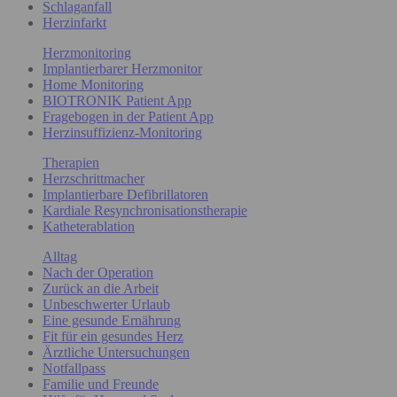
Schlaganfall
Herzinfarkt
Herzmonitoring
Implantierbarer Herzmonitor
Home Monitoring
BIOTRONIK Patient App
Fragebogen in der Patient App
Herzinsuffizienz-Monitoring
Therapien
Herzschrittmacher
Implantierbare Defibrillatoren
Kardiale Resynchronisationstherapie
Katheterablation
Alltag
Nach der Operation
Zurück an die Arbeit
Unbeschwerter Urlaub
Eine gesunde Ernährung
Fit für ein gesundes Herz
Ärztliche Untersuchungen
Notfallpass
Familie und Freunde