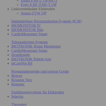
Enitra 8 HF-T QP/HF-T
Evity 8 HF-T/HF-T QP
Linksventrikuläre Elektroden
Sentus OTW QP
Implantierbare Herzmonitoring-Systeme (ICM)
BIOMONITOR IV
BIOMONITOR IIIm
CardioMessenger Smart
Telemonitoring-Systeme
BIOTRONIK Home Monitoring
CardioMessenger Smart
HeartInsight
BIOTRONIK Patient App
inCareNet HF
Programmiergeräte und externe Geräte
Reocor
Renamic Neo
Renamic
Einführungssysteme für Elektroden
Selectra
Therapien