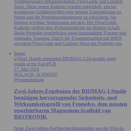
Verlängerungen bekanntgegeben: FlowGuide und Guidion
Short. Diese neuen Katheter wurden entwickelt, um bei
komplexen Gefäßeingriffen eine bessere Unterstützung zu
bieten und die Produktpositionierung zu erleichtern. Sie
bringen wichtige Neuerungen mit sich. Der FlowGuide-
Katheter verfügt über Perfusionslöcher im distalen Schaft.
Beide Produkte ermöglichen einen transradialen Zugang und
optimales Trapping. Durch die Zusammenarbeit mit IMDS
erweitern FlowGuide und Guidion Short das Portfolio von
Image
17. Mai 2024
BÜLACH, SCHWEIZ
Pressemitteilung
Zwei-Jahres-Ergebnisse der BIOMAG-I-Studie
bestätigen hervorragendes Sicherheits- und
Wirksamkeitsprofil von Freesolve, dem neusten
resorbierbaren Magnesium-Scaffold von
BIOTRONIK
Neue Zwei-Jahres-Nachbeobachtungsdaten aus der First-in-