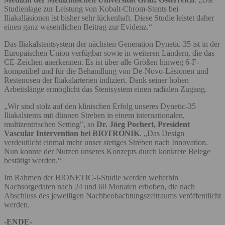
Studienlage zur Leistung von Kobalt-Chrom-Stents bei
Iliakalläsionen ist bisher sehr lückenhaft. Diese Studie leistet daher
einen ganz wesentlichen Beitrag zur Evidenz.“
Das Iliakalstentsystem der nächsten Generation Dynetic-35 ist in der
Europäischen Union verfügbar sowie in weiteren Ländern, die das
CE-Zeichen anerkennen. Es ist über alle Größen hinweg 6-F-
kompatibel und für die Behandlung von De-Novo-Läsionen und
Restenosen der Iliakalarterien indiziert. Dank seiner hohen
Arbeitslänge ermöglicht das Stentsystem einen radialen Zugang.
„Wir sind stolz auf den klinischen Erfolg unseres Dynetic-35
Iliakalstents mit dünnen Streben in einem internationalen,
multizentrischen Setting", so
Dr. Jörg Pochert, President
Vascular Intervention bei BIOTRONIK
. „Das Design
verdeutlicht einmal mehr unser stetiges Streben nach Innovation.
Nun konnte der Nutzen unseres Konzepts durch konkrete Belege
bestätigt werden.“
Im Rahmen der BIONETIC-I-Studie werden weiterhin
Nachsorgedaten nach 24 und 60 Monaten erhoben, die nach
Abschluss des jeweiligen Nachbeobachtungszeitraums veröffentlicht
werden.
-ENDE-