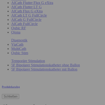
AlCath Flutter Flux G eXtra
AlCath Flutter LT G
AlCath Flux G eXtra
AlCath LT G FullCircle
AlCath G FullCircle
AlCath FullCircle
Qubic RF
Qiona
Diagnostik
ViaCath
MultiCath
Qubic Stim
Temporäre Stimulation
5F Bipolarer Stimulationskatheter ohne Ballon
5F Bipolarer Stimulationskatheter mit Ballon
Produktkatalog
Schließen