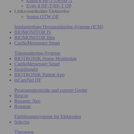
Enitra 8 HF-T QP/HF-T
Evity 8 HF-T/HF-T QP
Linksventrikuläre Elektroden
Sentus OTW QP
Implantierbare Herzmonitoring-Systeme (ICM)
BIOMONITOR IV
BIOMONITOR IIIm
CardioMessenger Smart
Telemonitoring-Systeme
BIOTRONIK Home Monitoring
CardioMessenger Smart
HeartInsight
BIOTRONIK Patient App
inCareNet HF
Programmiergeräte und externe Geräte
Reocor
Renamic Neo
Renamic
Einführungssysteme für Elektroden
Selectra
Therapien