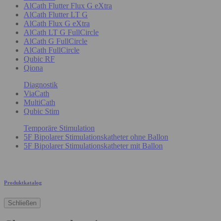
AlCath Flutter Flux G eXtra
AlCath Flutter LT G
AlCath Flux G eXtra
AlCath LT G FullCircle
AlCath G FullCircle
AlCath FullCircle
Qubic RF
Qiona
Diagnostik
ViaCath
MultiCath
Qubic Stim
Temporäre Stimulation
5F Bipolarer Stimulationskatheter ohne Ballon
5F Bipolarer Stimulationskatheter mit Ballon
Produktkatalog
Schließen