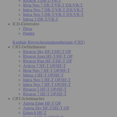
Rivacor 3 DR-T/VR-T
Ilivia Neo 7 DR-T/VR-T DX/VR-T
Intica Neo 7 DR-T/VR-T DX/VR-T
Intica Neo 5 DR-T/VR-T DX/VR-T
Inlexa 3 DR-T/VR-T
ICD-Elektroden
Plexa
Pamira
Kardiale Resynchronisationstherapie (CRT)
CRT-Defibrillatoren
Rivacor Sky HF-T/HF-T QP
Rivacor Aura HF-T/HF-T QP
Rivacor Rise HF-T/HF-T QP
Acticor 7 HF-T QP/HF-T
Ilivia Neo 7 HF-T QP/HF-T
Inlexa 3 HF-T QP/HF-T
Intica Neo 5 HF-T QP/HF-T
Intica Neo 7 HF-T QP/HF-T
Rivacor 5 HF-T QP/HF-T
Rivacor 7 HF-T QP/HF-T
CRT-Schrittmacher
Amvia Edge HF-T QP
Amvia Sky HF-T/HF-T QP
Edora 8 HF-T