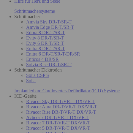
Hilfe für Herz und Seele
Schrittmachersysteme
Schrittmacher
Amvia Sky DR-T/SR-T
Amvia Edge DR-T/SR-T
Edora 8 DR-T/SR-T
Evity 8 DR-T/SR-T
Evity 6 DR-T/SR-T
Enitra 8 DR-T/SR-T
Enitra 6 DR-T/SR-T/DR/SR
Enticos 4 DR/SR
Solvia Rise DR-T/SR-T
Schrittmacher Elektroden
Solia CSP S
Solia
Implantierbare Cardioverter-Defibrillator (ICD) Systeme
ICD-Geräte
Rivacor Sky DR-T/VR-T DX/VR-T
Rivacor Aura DR-T/VR-T DX/VR-T
Rivacor Rise DR-T/VR-T DX/VR-T
Acticor 7 DR-T/VR-T DX/VR-T
Rivacor 7 DR-T/VR-T DX/VR-T
Rivacor 5 DR-T/VR-T DX/VR-T