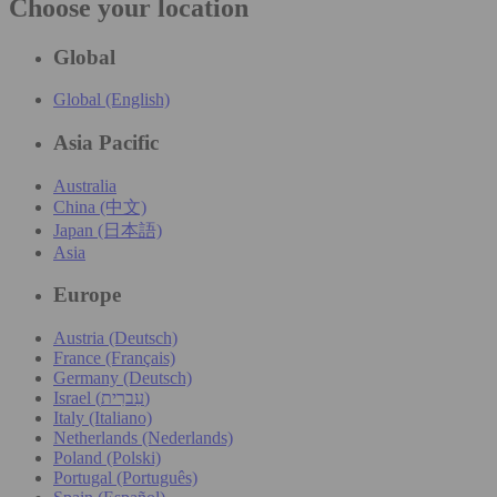
Choose your location
Global
Global (English)
Asia Pacific
Australia
China (中文)
Japan (日本語)
Asia
Europe
Austria (Deutsch)
France (Français)
Germany (Deutsch)
Israel (עִברִית)
Italy (Italiano)
Netherlands (Nederlands)
Poland (Polski)
Portugal (Português)