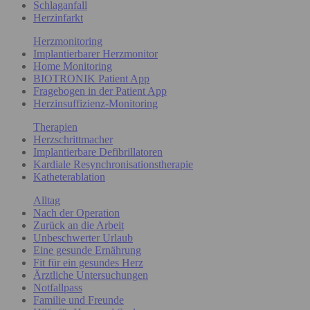
Schlaganfall
Herzinfarkt
Herzmonitoring
Implantierbarer Herzmonitor
Home Monitoring
BIOTRONIK Patient App
Fragebogen in der Patient App
Herzinsuffizienz-Monitoring
Therapien
Herzschrittmacher
Implantierbare Defibrillatoren
Kardiale Resynchronisationstherapie
Katheterablation
Alltag
Nach der Operation
Zurück an die Arbeit
Unbeschwerter Urlaub
Eine gesunde Ernährung
Fit für ein gesundes Herz
Ärztliche Untersuchungen
Notfallpass
Familie und Freunde