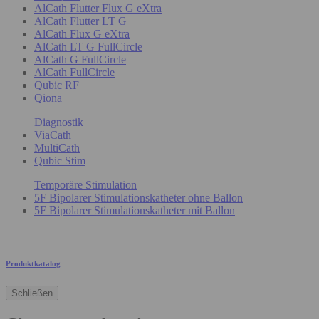
AlCath Flutter Flux G eXtra
AlCath Flutter LT G
AlCath Flux G eXtra
AlCath LT G FullCircle
AlCath G FullCircle
AlCath FullCircle
Qubic RF
Qiona
Diagnostik
ViaCath
MultiCath
Qubic Stim
Temporäre Stimulation
5F Bipolarer Stimulationskatheter ohne Ballon
5F Bipolarer Stimulationskatheter mit Ballon
Produktkatalog
Schließen