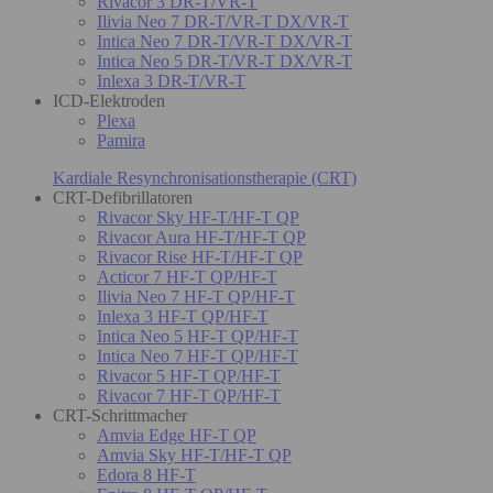
Rivacor 3 DR-T/VR-T
Ilivia Neo 7 DR-T/VR-T DX/VR-T
Intica Neo 7 DR-T/VR-T DX/VR-T
Intica Neo 5 DR-T/VR-T DX/VR-T
Inlexa 3 DR-T/VR-T
ICD-Elektroden
Plexa
Pamira
Kardiale Resynchronisationstherapie (CRT)
CRT-Defibrillatoren
Rivacor Sky HF-T/HF-T QP
Rivacor Aura HF-T/HF-T QP
Rivacor Rise HF-T/HF-T QP
Acticor 7 HF-T QP/HF-T
Ilivia Neo 7 HF-T QP/HF-T
Inlexa 3 HF-T QP/HF-T
Intica Neo 5 HF-T QP/HF-T
Intica Neo 7 HF-T QP/HF-T
Rivacor 5 HF-T QP/HF-T
Rivacor 7 HF-T QP/HF-T
CRT-Schrittmacher
Amvia Edge HF-T QP
Amvia Sky HF-T/HF-T QP
Edora 8 HF-T