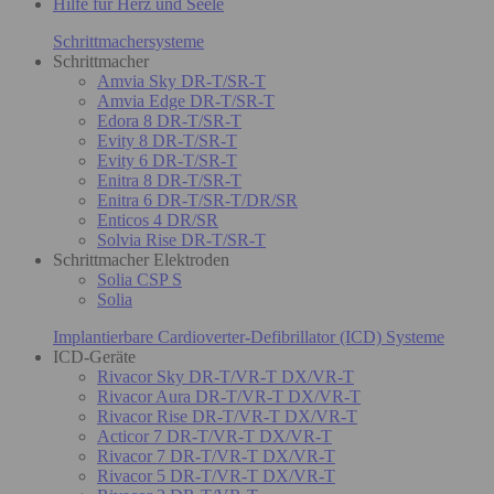
Hilfe für Herz und Seele
Schrittmachersysteme
Schrittmacher
Amvia Sky DR-T/SR-T
Amvia Edge DR-T/SR-T
Edora 8 DR-T/SR-T
Evity 8 DR-T/SR-T
Evity 6 DR-T/SR-T
Enitra 8 DR-T/SR-T
Enitra 6 DR-T/SR-T/DR/SR
Enticos 4 DR/SR
Solvia Rise DR-T/SR-T
Schrittmacher Elektroden
Solia CSP S
Solia
Implantierbare Cardioverter-Defibrillator (ICD) Systeme
ICD-Geräte
Rivacor Sky DR-T/VR-T DX/VR-T
Rivacor Aura DR-T/VR-T DX/VR-T
Rivacor Rise DR-T/VR-T DX/VR-T
Acticor 7 DR-T/VR-T DX/VR-T
Rivacor 7 DR-T/VR-T DX/VR-T
Rivacor 5 DR-T/VR-T DX/VR-T