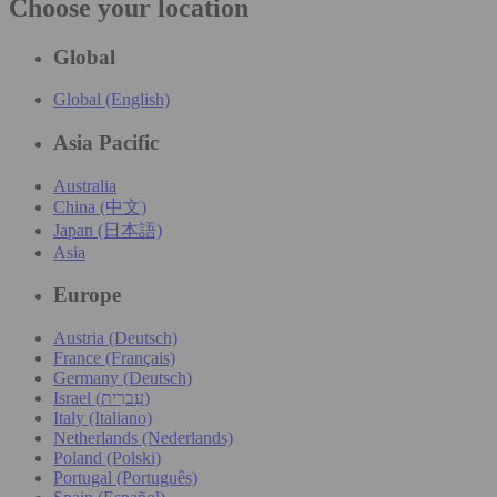
Choose your location
Global
Global (English)
Asia Pacific
Australia
China (中文)
Japan (日本語)
Asia
Europe
Austria (Deutsch)
France (Français)
Germany (Deutsch)
Israel (עִברִית)
Italy (Italiano)
Netherlands (Nederlands)
Poland (Polski)
Portugal (Português)