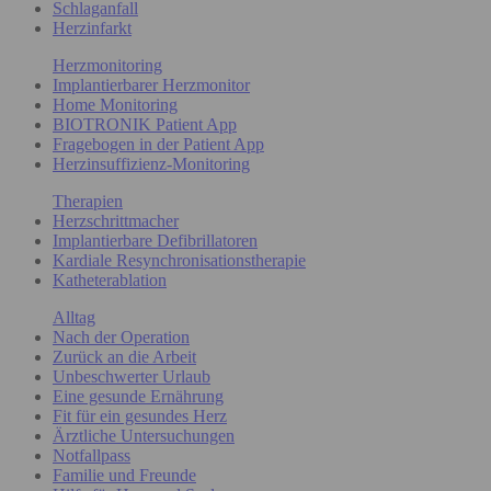
Schlaganfall
Herzinfarkt
Herzmonitoring
Implantierbarer Herzmonitor
Home Monitoring
BIOTRONIK Patient App
Fragebogen in der Patient App
Herzinsuffizienz-Monitoring
Therapien
Herzschrittmacher
Implantierbare Defibrillatoren
Kardiale Resynchronisationstherapie
Katheterablation
Alltag
Nach der Operation
Zurück an die Arbeit
Unbeschwerter Urlaub
Eine gesunde Ernährung
Fit für ein gesundes Herz
Ärztliche Untersuchungen
Notfallpass
Familie und Freunde