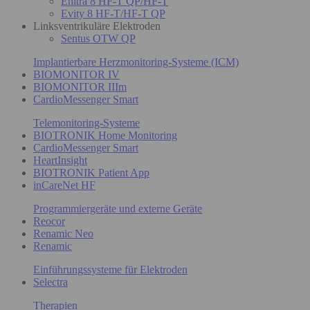
Enitra 8 HF-T QP/HF-T
Evity 8 HF-T/HF-T QP
Linksventrikuläre Elektroden
Sentus OTW QP
Implantierbare Herzmonitoring-Systeme (ICM)
BIOMONITOR IV
BIOMONITOR IIIm
CardioMessenger Smart
Telemonitoring-Systeme
BIOTRONIK Home Monitoring
CardioMessenger Smart
HeartInsight
BIOTRONIK Patient App
inCareNet HF
Programmiergeräte und externe Geräte
Reocor
Renamic Neo
Renamic
Einführungssysteme für Elektroden
Selectra
Therapien