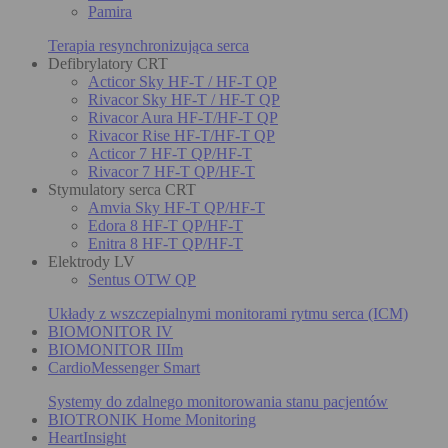
Pamira
Terapia resynchronizująca serca
Defibrylatory CRT
Acticor Sky HF-T / HF-T QP
Rivacor Sky HF-T / HF-T QP
Rivacor Aura HF-T/HF-T QP
Rivacor Rise HF-T/HF-T QP
Acticor 7 HF-T QP/HF-T
Rivacor 7 HF-T QP/HF-T
Stymulatory serca CRT
Amvia Sky HF-T QP/HF-T
Edora 8 HF-T QP/HF-T
Enitra 8 HF-T QP/HF-T
Elektrody LV
Sentus OTW QP
Układy z wszczepialnymi monitorami rytmu serca (ICM)
BIOMONITOR IV
BIOMONITOR IIIm
CardioMessenger Smart
Systemy do zdalnego monitorowania stanu pacjentów
BIOTRONIK Home Monitoring
HeartInsight