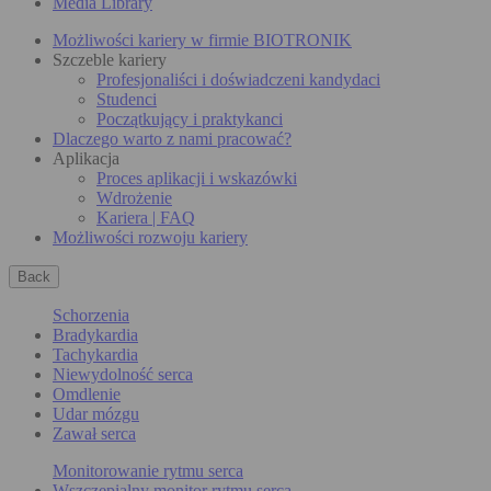
Media Library
Możliwości kariery w firmie BIOTRONIK
Szczeble kariery
Profesjonaliści i doświadczeni kandydaci
Studenci
Początkujący i praktykanci
Dlaczego warto z nami pracować?
Aplikacja
Proces aplikacji i wskazówki
Wdrożenie
Kariera | FAQ
Możliwości rozwoju kariery
Back
Schorzenia
Bradykardia
Tachykardia
Niewydolność serca
Omdlenie
Udar mózgu
Zawał serca
Monitorowanie rytmu serca
Wszczepialny monitor rytmu serca