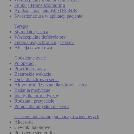
Funkcja Home Monitoring
Aplikacja pacjenta BIOTRONIK
Kwestionariusz w aplikacji pacjenta
Terapie
Stymulatory serca
Wszczepialne defibrylatory
Terapia resynchronizująca serca
Ablacja cewnikowa
Codzienne życie
Po operacji
Powrót do pracy
Beztroskie wakacje
Dieta dla zdrowia serca
Aktywność fizyczna dla zdrowia serca
Badania medyczne
Identyfikator medyczny
Rodzina i przyjaciele
Pomoc dla umysłu i dla serca
Leczenie interwencyjne naczyń wieńcowych
Akcesoria
Cewniki balonowe
Pokrytego stentgraftu