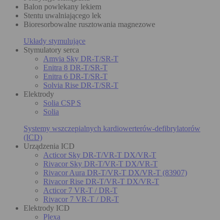
Balon powlekany lekiem
Stentu uwalniającego lek
Bioresorbowalne rusztowania magnezowe
Układy stymulujące
Stymulatory serca
Amvia Sky DR-T/SR-T
Enitra 8 DR-T/SR-T
Enitra 6 DR-T/SR-T
Solvia Rise DR-T/SR-T
Elektrody
Solia CSP S
Solia
Systemy wszczepialnych kardiowerterów-defibrylatorów
(ICD)
Urządzenia ICD
Acticor Sky DR-T/VR-T DX/VR-T
Rivacor Sky DR-T/VR-T DX/VR-T
Rivacor Aura DR-T/VR-T DX/VR-T (83907)
Rivacor Rise DR-T/VR-T DX/VR-T
Acticor 7 VR-T / DR-T
Rivacor 7 VR-T / DR-T
Elektrody ICD
Plexa