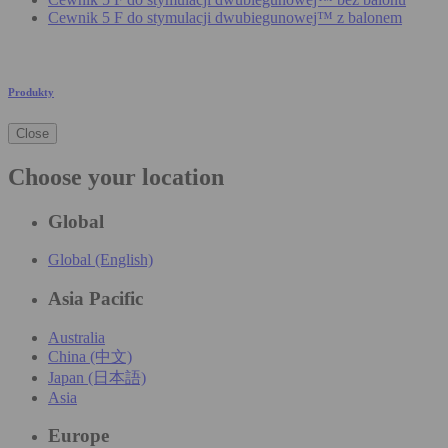
Cewnik 5 F do stymulacji dwubiegunowej™ z balonem
Produkty
Close
Choose your location
Global
Global (English)
Asia Pacific
Australia
China (中文)
Japan (日本語)
Asia
Europe