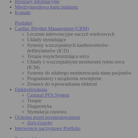
Broszury informacyjne
Międzynarodowa karta implantu
Kontakt
Produkty
Cardiac Rhythm Management (CRM)
Leczenie interwencyjne naczyń wieńcowych
Układy stymulujące
Systemy wszczepialnych kardiowerterów-
defibrylatorów (ICD)
Terapia resynchronizująca serca
Układy z wszczepialnymi monitorami rytmu serca
(ICM)
Systemy do zdalnego monitorowania stanu pacjentów
Programatory i urządzenia zewnętrzne
Zestawy do wprowadzania elektrod
Elektrofizjologia
Centauri PFA System
Terapie
Diagnostyka
Stymulacja czasowa
Ochrona przed promieniowaniem
Zero-Gravity
Interwencje naczyniowe Portfolio