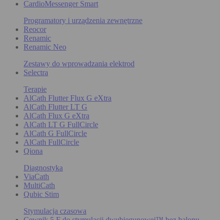
CardioMessenger Smart
Programatory i urządzenia zewnętrzne
Reocor
Renamic
Renamic Neo
Zestawy do wprowadzania elektrod
Selectra
Terapie
AlCath Flutter Flux G eXtra
AlCath Flutter LT G
AlCath Flux G eXtra
AlCath LT G FullCircle
AlCath G FullCircle
AlCath FullCircle
Qiona
Diagnostyka
ViaCath
MultiCath
Qubic Stim
Stymulacja czasowa
Cewnik 5 F do stymulacji dwubiegunowej™ bez balonu