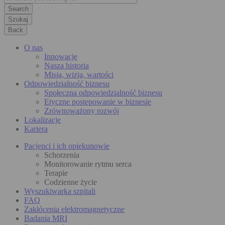
Szukaj
Back
O nas
Innowacje
Nasza historia
Misja, wizja, wartości
Odpowiedzialność biznesu
Społeczna odpowiedzialność biznesu
Etyczne postępowanie w biznesie
Zrównoważony rozwój
Lokalizacje
Kariera
Pacjenci i ich opiekunowie
Schorzenia
Monitorowanie rytmu serca
Terapie
Codzienne życie
Wyszukiwarka szpitali
FAQ
Zakłócenia elektromagnetyczne
Badania MRI