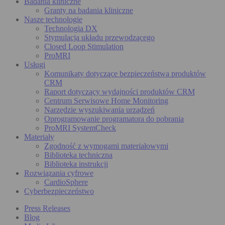
Badania kliniczne
Granty na badania kliniczne
Nasze technologie
Technologia DX
Stymulacja układu przewodzącego
Closed Loop Stimulation
ProMRI
Usługi
Komunikaty dotyczące bezpieczeństwa produktów
CRM
Raport dotyczący wydajności produktów CRM
Centrum Serwisowe Home Monitoring
Narzędzie wyszukiwania urządzeń
Oprogramowanie programatora do pobrania
ProMRI SystemCheck
Materiały
Zgodność z wymogami materiałowymi
Biblioteka techniczna
Biblioteka instrukcji
Rozwiązania cyfrowe
CardioSphere
Cyberbezpieczeństwo
Press Releases
Blog