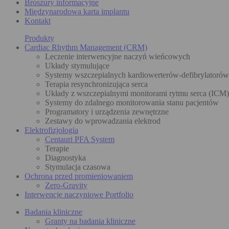
Broszury informacyjne
Międzynarodowa karta implantu
Kontakt
Produkty
Cardiac Rhythm Management (CRM)
Leczenie interwencyjne naczyń wieńcowych
Układy stymulujące
Systemy wszczepialnych kardiowerterów-defibrylatoró
Terapia resynchronizująca serca
Układy z wszczepialnymi monitorami rytmu serca (ICM)
Systemy do zdalnego monitorowania stanu pacjentów
Programatory i urządzenia zewnętrzne
Zestawy do wprowadzania elektrod
Elektrofizjologia
Centauri PFA System
Terapie
Diagnostyka
Stymulacja czasowa
Ochrona przed promieniowaniem
Zero-Gravity
Interwencje naczyniowe Portfolio
Badania kliniczne
Granty na badania kliniczne