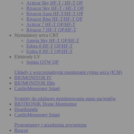
Acticor Sky HF-T / HF-T QP
Rivacor Sky HF-T / HF-T QP
Rivacor Aura HF-T/HF-T QP
Rivacor Rise HF-T/HF-T QP
Acticor 7 HF-T QP/HF-T
Rivacor 7 HF-T QP/HF-T
Stymulatory serca CRT
Amvia Sky HF-T QP/HF-T
Edora 8 HF-T QP/HF-T
Enitra 8 HF-T QP/HF-T
Elektrody LV
Sentus OTW QP
Układy z wszczepialnymi monitorami rytmu serca (ICM)
BIOMONITOR IV
BIOMONITOR IIIm
CardioMessenger Smart
Systemy do zdalnego monitorowania stanu pacjentów
BIOTRONIK Home Monitoring
HeartInsight
CardioMessenger Smart
Programatory i urządzenia zewnętrzne
Reocor