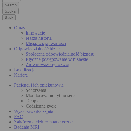
Szukaj
Back
O nas
Innowacje
Nasza historia
Misja, wizja, wartości
Odpowiedzialność biznesu
Społeczna odpowiedzialność biznesu
Etyczne postępowanie w biznesie
Zrównoważony rozwój
Lokalizacje
Kariera
Pacjenci i ich opiekunowie
Schorzenia
Monitorowanie rytmu serca
Terapie
Codzienne życie
Wyszukiwarka szpitali
FAQ
Zakłócenia elektromagnetyczne
Badania MRI