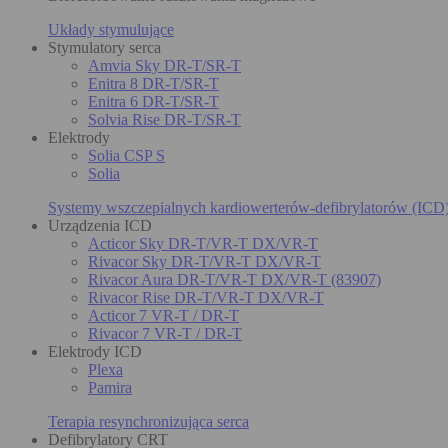
Układy stymulujące
Stymulatory serca
Amvia Sky DR-T/SR-T
Enitra 8 DR-T/SR-T
Enitra 6 DR-T/SR-T
Solvia Rise DR-T/SR-T
Elektrody
Solia CSP S
Solia
Systemy wszczepialnych kardiowerterów-defibrylatorów (ICD
Urządzenia ICD
Acticor Sky DR-T/VR-T DX/VR-T
Rivacor Sky DR-T/VR-T DX/VR-T
Rivacor Aura DR-T/VR-T DX/VR-T (83907)
Rivacor Rise DR-T/VR-T DX/VR-T
Acticor 7 VR-T / DR-T
Rivacor 7 VR-T / DR-T
Elektrody ICD
Plexa
Pamira
Terapia resynchronizująca serca
Defibrylatory CRT