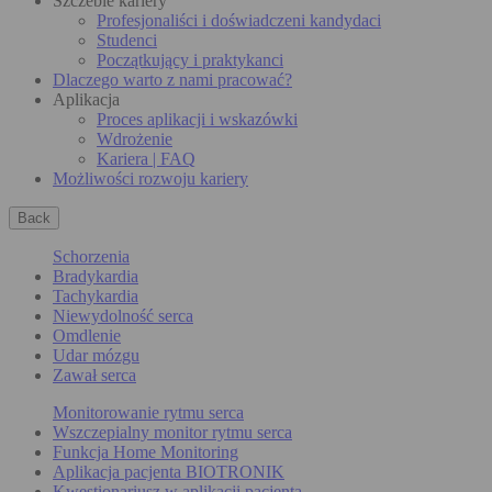
Szczeble kariery
Profesjonaliści i doświadczeni kandydaci
Studenci
Początkujący i praktykanci
Dlaczego warto z nami pracować?
Aplikacja
Proces aplikacji i wskazówki
Wdrożenie
Kariera | FAQ
Możliwości rozwoju kariery
Back
Schorzenia
Bradykardia
Tachykardia
Niewydolność serca
Omdlenie
Udar mózgu
Zawał serca
Monitorowanie rytmu serca
Wszczepialny monitor rytmu serca
Funkcja Home Monitoring
Aplikacja pacjenta BIOTRONIK
Kwestionariusz w aplikacji pacjenta