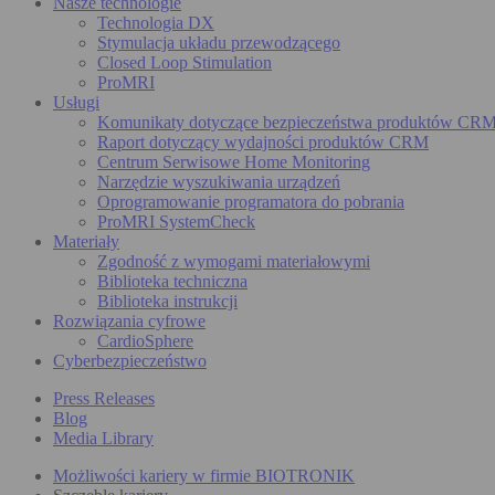
Nasze technologie
Technologia DX
Stymulacja układu przewodzącego
Closed Loop Stimulation
ProMRI
Usługi
Komunikaty dotyczące bezpieczeństwa produktów CR
Raport dotyczący wydajności produktów CRM
Centrum Serwisowe Home Monitoring
Narzędzie wyszukiwania urządzeń
Oprogramowanie programatora do pobrania
ProMRI SystemCheck
Materiały
Zgodność z wymogami materiałowymi
Biblioteka techniczna
Biblioteka instrukcji
Rozwiązania cyfrowe
CardioSphere
Cyberbezpieczeństwo
Press Releases
Blog
Media Library
Możliwości kariery w firmie BIOTRONIK