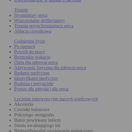
Terapie
Stymulatory serca
Wszczepialne defibrylatory
Terapia resynchronizująca serca
Ablacja cewnikowa
Codzienne życie
Po operacji
Powrót do pracy
Beztroskie wakacje
Dieta dla zdrowia serca
Aktywność fizyczna dla zdrowia serca
Badania medyczne
Identyfikator medyczny
Rodzina i przyjaciele
Pomoc dla umysłu i dla serca
Leczenie interwencyjne naczyń wieńcowych
Akcesoria
Cewniki balonowe
Pokrytego stentgraftu
Balon powlekany lekiem
Stentu uwalniającego lek
Bioresorbowalne rusztowania magnezowe