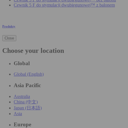
Cewnik 5 F do stymulacji dwubiegunowej™ z balonem
Produkty
Close
Choose your location
Global
Global (English)
Asia Pacific
Australia
China (中文)
Japan (日本語)
Asia
Europe