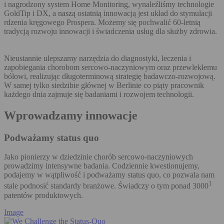
i nagrodzony system Home Monitoring, wynaleźliśmy technologie
GoldTip i DX, a naszą ostatnią innowacją jest układ do stymulacji
rdzenia kręgowego Prospera. Możemy się pochwalić 60-letnią
tradycją rozwoju innowacji i świadczenia usług dla służby zdrowia.
Nieustannie ulepszamy narzędzia do diagnostyki, leczenia i
zapobiegania chorobom sercowo-naczyniowym oraz przewlekłemu
bólowi, realizując długoterminową strategię badawczo-rozwojową.
W samej tylko siedzibie głównej w Berlinie co piąty pracownik
każdego dnia zajmuje się badaniami i rozwojem technologii.
Wprowadzamy innowacje
Podważamy status quo
Jako pionierzy w dziedzinie chorób sercowo-naczyniowych
prowadzimy intensywne badania. Codziennie kwestionujemy,
podajemy w wątpliwość i podważamy status quo, co pozwala nam
1
stale podnosić standardy branżowe. Świadczy o tym ponad 3000
patentów produktowych.
Image