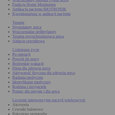
Funkcja Home Monitoring
Aplikacja pacjenta BIOTRONIK
Kwestionariusz w aplikacji pacjenta
Terapie
Stymulatory serca
Wszczepialne defibrylatory
Terapia resynchronizująca serca
Ablacja cewnikowa
Codzienne życie
Po operacji
Powrót do pracy
Beztroskie wakacje
Dieta dla zdrowia serca
Aktywność fizyczna dla zdrowia serca
Badania medyczne
Identyfikator medyczny
Rodzina i przyjaciele
Pomoc dla umysłu i dla serca
Leczenie interwencyjne naczyń wieńcowych
Akcesoria
Cewniki balonowe
Pokrytego stentgraftu