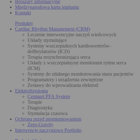
Broszury informacyjne
Międzynarodowa karta implantu
Kontakt
Produkty
Cardiac Rhythm Management (CRM)
Leczenie interwencyjne naczyń wieńcowych
Układy stymulujące
Systemy wszczepialnych kardiowerterów-
defibrylatorów (ICD)
Terapia resynchronizująca serca
Układy z wszczepialnymi monitorami rytmu serca
(ICM)
Systemy do zdalnego monitorowania stanu pacjentów
Programatory i urządzenia zewnętrzne
Zestawy do wprowadzania elektrod
Elektrofizjologia
Centauri PFA System
Terapie
Diagnostyka
Stymulacja czasowa
Ochrona przed promieniowaniem
Zero-Gravity
Interwencje naczyniowe Portfolio