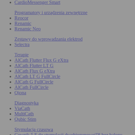
CardioMessenger Smart
Programatory i urządzenia zewnętrzne
Reocor
Renamic
Renamic Neo
Zestawy do wprowadzania elektrod
Selectra
Terapie
AlCath Flutter Flux G eXtra
AlCath Flutter LT G
AlCath Flux G eXtra
AlCath LT G FullCircle
AlCath G FullCircle
AlCath FullCircle
Qiona
Diagnostyka
ViaCath
MultiCath
Qubic Stim
Stymulacja czasowa
Cewnik 5 F do stymulacji dwubiegunowej™ bez balonu