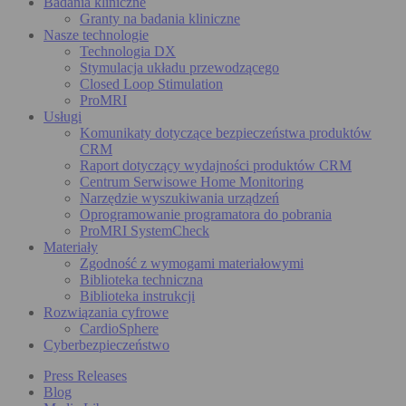
Badania kliniczne
Granty na badania kliniczne
Nasze technologie
Technologia DX
Stymulacja układu przewodzącego
Closed Loop Stimulation
ProMRI
Usługi
Komunikaty dotyczące bezpieczeństwa produktów
CRM
Raport dotyczący wydajności produktów CRM
Centrum Serwisowe Home Monitoring
Narzędzie wyszukiwania urządzeń
Oprogramowanie programatora do pobrania
ProMRI SystemCheck
Materiały
Zgodność z wymogami materiałowymi
Biblioteka techniczna
Biblioteka instrukcji
Rozwiązania cyfrowe
CardioSphere
Cyberbezpieczeństwo
Press Releases
Blog