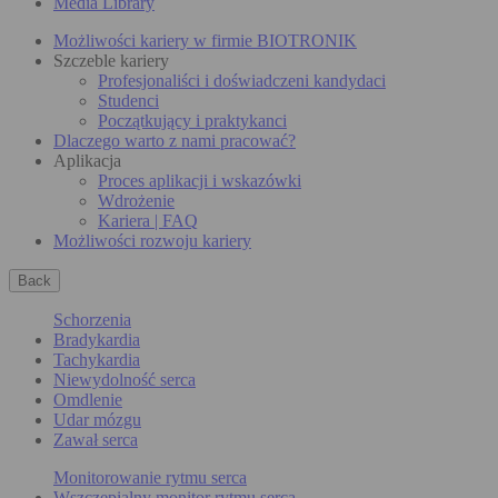
Media Library
Możliwości kariery w firmie BIOTRONIK
Szczeble kariery
Profesjonaliści i doświadczeni kandydaci
Studenci
Początkujący i praktykanci
Dlaczego warto z nami pracować?
Aplikacja
Proces aplikacji i wskazówki
Wdrożenie
Kariera | FAQ
Możliwości rozwoju kariery
Back
Schorzenia
Bradykardia
Tachykardia
Niewydolność serca
Omdlenie
Udar mózgu
Zawał serca
Monitorowanie rytmu serca
Wszczepialny monitor rytmu serca