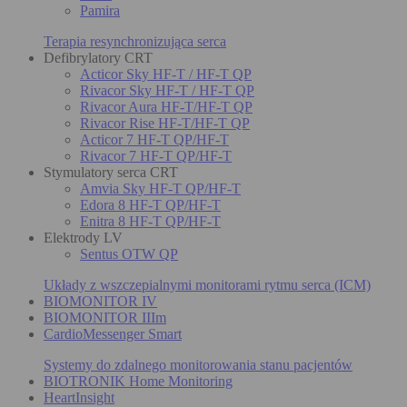
Pamira
Terapia resynchronizująca serca
Defibrylatory CRT
Acticor Sky HF-T / HF-T QP
Rivacor Sky HF-T / HF-T QP
Rivacor Aura HF-T/HF-T QP
Rivacor Rise HF-T/HF-T QP
Acticor 7 HF-T QP/HF-T
Rivacor 7 HF-T QP/HF-T
Stymulatory serca CRT
Amvia Sky HF-T QP/HF-T
Edora 8 HF-T QP/HF-T
Enitra 8 HF-T QP/HF-T
Elektrody LV
Sentus OTW QP
Układy z wszczepialnymi monitorami rytmu serca (ICM)
BIOMONITOR IV
BIOMONITOR IIIm
CardioMessenger Smart
Systemy do zdalnego monitorowania stanu pacjentów
BIOTRONIK Home Monitoring
HeartInsight