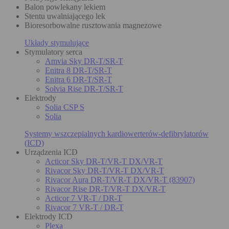
Balon powlekany lekiem
Stentu uwalniającego lek
Bioresorbowalne rusztowania magnezowe
Układy stymulujące
Stymulatory serca
Amvia Sky DR-T/SR-T
Enitra 8 DR-T/SR-T
Enitra 6 DR-T/SR-T
Solvia Rise DR-T/SR-T
Elektrody
Solia CSP S
Solia
Systemy wszczepialnych kardiowerterów-defibrylatorów
(ICD)
Urządzenia ICD
Acticor Sky DR-T/VR-T DX/VR-T
Rivacor Sky DR-T/VR-T DX/VR-T
Rivacor Aura DR-T/VR-T DX/VR-T (83907)
Rivacor Rise DR-T/VR-T DX/VR-T
Acticor 7 VR-T / DR-T
Rivacor 7 VR-T / DR-T
Elektrody ICD
Plexa