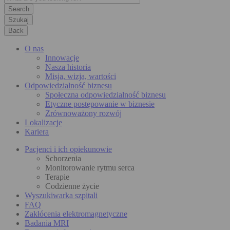
Szukaj
Back
O nas
Innowacje
Nasza historia
Misja, wizja, wartości
Odpowiedzialność biznesu
Społeczna odpowiedzialność biznesu
Etyczne postępowanie w biznesie
Zrównoważony rozwój
Lokalizacje
Kariera
Pacjenci i ich opiekunowie
Schorzenia
Monitorowanie rytmu serca
Terapie
Codzienne życie
Wyszukiwarka szpitali
FAQ
Zakłócenia elektromagnetyczne
Badania MRI