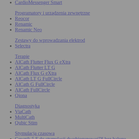
CardioMessenger Smart
Programatory i urządzenia zewnętrzne
Reocor
Renamic
Renamic Neo
Zestawy do wprowadzania elektrod
Selectra
Terapie
AlCath Flutter Flux G eXtra
AlCath Flutter LT G
AlCath Flux G eXtra
AlCath LT G FullCircle
AlCath G FullCircle
AlCath FullCircle
Qiona
Diagnostyka
ViaCath
MultiCath
Qubic Stim
Stymulacja czasowa
Cewnik 5 F do stymulacji dwubiegunowej™ bez balonu