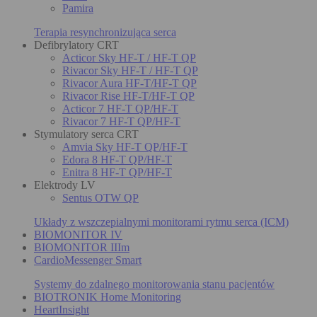
Pamira
Terapia resynchronizująca serca
Defibrylatory CRT
Acticor Sky HF-T / HF-T QP
Rivacor Sky HF-T / HF-T QP
Rivacor Aura HF-T/HF-T QP
Rivacor Rise HF-T/HF-T QP
Acticor 7 HF-T QP/HF-T
Rivacor 7 HF-T QP/HF-T
Stymulatory serca CRT
Amvia Sky HF-T QP/HF-T
Edora 8 HF-T QP/HF-T
Enitra 8 HF-T QP/HF-T
Elektrody LV
Sentus OTW QP
Układy z wszczepialnymi monitorami rytmu serca (ICM)
BIOMONITOR IV
BIOMONITOR IIIm
CardioMessenger Smart
Systemy do zdalnego monitorowania stanu pacjentów
BIOTRONIK Home Monitoring
HeartInsight