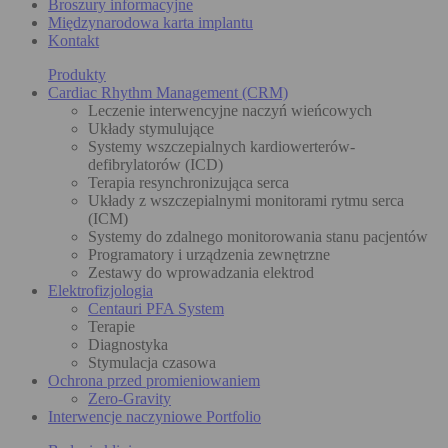
Broszury informacyjne
Międzynarodowa karta implantu
Kontakt
Produkty
Cardiac Rhythm Management (CRM)
Leczenie interwencyjne naczyń wieńcowych
Układy stymulujące
Systemy wszczepialnych kardiowerterów-
defibrylatorów (ICD)
Terapia resynchronizująca serca
Układy z wszczepialnymi monitorami rytmu serca
(ICM)
Systemy do zdalnego monitorowania stanu pacjentów
Programatory i urządzenia zewnętrzne
Zestawy do wprowadzania elektrod
Elektrofizjologia
Centauri PFA System
Terapie
Diagnostyka
Stymulacja czasowa
Ochrona przed promieniowaniem
Zero-Gravity
Interwencje naczyniowe Portfolio