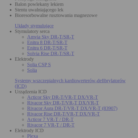
Balon powlekany lekiem
Stentu uwalniającego lek
Bioresorbowalne rusztowania magnezowe
Układy stymulujące
Stymulatory serca
Amvia Sky DR-T/SR-T
Enitra 8 DR-T/SR-T
Enitra 6 DR-T/SR-T
Solvia Rise DR-T/SR-T
Elektrody
Solia CSP S
Solia
Systemy wszczepialnych kardiowerterów-defibrylatorów
(ICD)
Urządzenia ICD
Acticor Sky DR-T/VR-T DX/VR-T
Rivacor Sky DR-T/VR-T DX/VR-T
Rivacor Aura DR-T/VR-T DX/VR-T (83907)
Rivacor Rise DR-T/VR-T DX/VR-T
Acticor 7 VR-T / DR-T
Rivacor 7 VR-T / DR-T
Elektrody ICD
Plexa