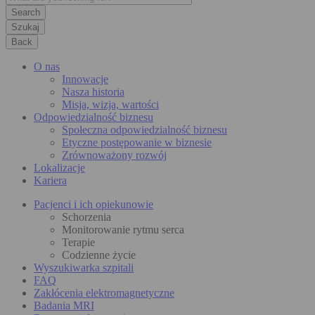
Szukaj
Back
O nas
Innowacje
Nasza historia
Misja, wizja, wartości
Odpowiedzialność biznesu
Społeczna odpowiedzialność biznesu
Etyczne postępowanie w biznesie
Zrównoważony rozwój
Lokalizacje
Kariera
Pacjenci i ich opiekunowie
Schorzenia
Monitorowanie rytmu serca
Terapie
Codzienne życie
Wyszukiwarka szpitali
FAQ
Zakłócenia elektromagnetyczne
Badania MRI