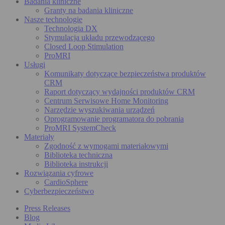
Badania kliniczne
Granty na badania kliniczne
Nasze technologie
Technologia DX
Stymulacja układu przewodzącego
Closed Loop Stimulation
ProMRI
Usługi
Komunikaty dotyczące bezpieczeństwa produktów
CRM
Raport dotyczący wydajności produktów CRM
Centrum Serwisowe Home Monitoring
Narzędzie wyszukiwania urządzeń
Oprogramowanie programatora do pobrania
ProMRI SystemCheck
Materiały
Zgodność z wymogami materiałowymi
Biblioteka techniczna
Biblioteka instrukcji
Rozwiązania cyfrowe
CardioSphere
Cyberbezpieczeństwo
Press Releases
Blog