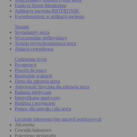
Funkcja Home Monitoring
Aplikacja pacjenta BIOTRONIK
Kwestionariusz w aplikacji pacjenta
Terapie
Stymulatory serca
Wszczepialne defibrylatory
Terapia resynchronizująca serca
Ablacja cewnikowa
Codzienne życie
Po operacji
Powrót do pracy
Beztroskie wakacje
Dieta dla zdrowia serca
Aktywność fizyczna dla zdrowia serca
Badania medyczne
Identyfikator medyczny
Rodzina i przyjaciele
Pomoc dla umysłu i dla serca
Leczenie interwencyjne naczyń wieńcowych
Akcesoria
Cewniki balonowe
Pokrytego stentgraftu