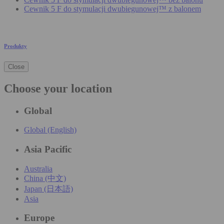
Cewnik 5 F do stymulacji dwubiegunowej™ z balonem
Produkty
Close
Choose your location
Global
Global (English)
Asia Pacific
Australia
China (中文)
Japan (日本語)
Asia
Europe