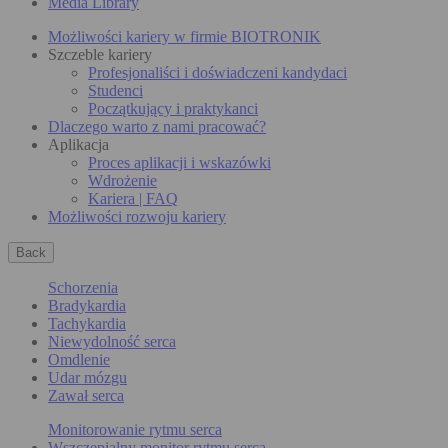
Media Library
Możliwości kariery w firmie BIOTRONIK
Szczeble kariery
Profesjonaliści i doświadczeni kandydaci
Studenci
Początkujący i praktykanci
Dlaczego warto z nami pracować?
Aplikacja
Proces aplikacji i wskazówki
Wdrożenie
Kariera | FAQ
Możliwości rozwoju kariery
Back
Schorzenia
Bradykardia
Tachykardia
Niewydolność serca
Omdlenie
Udar mózgu
Zawał serca
Monitorowanie rytmu serca
Wszczepialny monitor rytmu serca