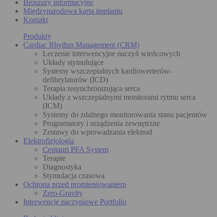
Broszury informacyjne
Międzynarodowa karta implantu
Kontakt
Produkty
Cardiac Rhythm Management (CRM)
Leczenie interwencyjne naczyń wieńcowych
Układy stymulujące
Systemy wszczepialnych kardiowerterów-
defibrylatorów (ICD)
Terapia resynchronizująca serca
Układy z wszczepialnymi monitorami rytmu serca
(ICM)
Systemy do zdalnego monitorowania stanu pacjentów
Programatory i urządzenia zewnętrzne
Zestawy do wprowadzania elektrod
Elektrofizjologia
Centauri PFA System
Terapie
Diagnostyka
Stymulacja czasowa
Ochrona przed promieniowaniem
Zero-Gravity
Interwencje naczyniowe Portfolio