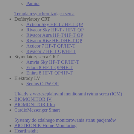
Pamira
Terapia resynchronizująca serca
Defibrylatory CRT
Acticor Sky HF-T / HF-T QP
Rivacor Sky HF-T / HF-T QP
Rivacor Aura HF-T/HF-T QP
Rivacor Rise HF-T/HF-T QP
Acticor 7 HF-T QP/HF-T
Rivacor 7 HF-T QP/HF-T
Stymulatory serca CRT
Amvia Sky HF-T QP/HF-T
Edora 8 HF-T QP/HF-T
Enitra 8 HF-T QP/HF-T
Elektrody LV
Sentus OTW QP
Układy z wszczepialnymi monitorami rytmu serca (ICM)
BIOMONITOR IV
BIOMONITOR IIIm
CardioMessenger Smart
Systemy do zdalnego monitorowania stanu pacjentów
BIOTRONIK Home Monitoring
HeartInsight