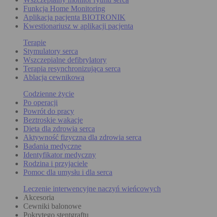
Funkcja Home Monitoring
Aplikacja pacjenta BIOTRONIK
Kwestionariusz w aplikacji pacjenta
Terapie
Stymulatory serca
Wszczepialne defibrylatory
Terapia resynchronizująca serca
Ablacja cewnikowa
Codzienne życie
Po operacji
Powrót do pracy
Beztroskie wakacje
Dieta dla zdrowia serca
Aktywność fizyczna dla zdrowia serca
Badania medyczne
Identyfikator medyczny
Rodzina i przyjaciele
Pomoc dla umysłu i dla serca
Leczenie interwencyjne naczyń wieńcowych
Akcesoria
Cewniki balonowe
Pokrytego stentgraftu