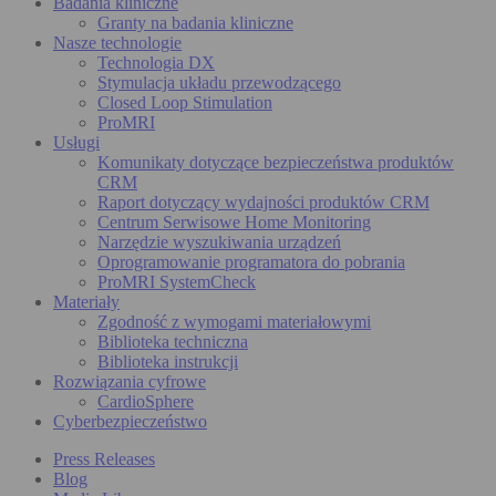
Badania kliniczne
Granty na badania kliniczne
Nasze technologie
Technologia DX
Stymulacja układu przewodzącego
Closed Loop Stimulation
ProMRI
Usługi
Komunikaty dotyczące bezpieczeństwa produktów
CRM
Raport dotyczący wydajności produktów CRM
Centrum Serwisowe Home Monitoring
Narzędzie wyszukiwania urządzeń
Oprogramowanie programatora do pobrania
ProMRI SystemCheck
Materiały
Zgodność z wymogami materiałowymi
Biblioteka techniczna
Biblioteka instrukcji
Rozwiązania cyfrowe
CardioSphere
Cyberbezpieczeństwo
Press Releases
Blog