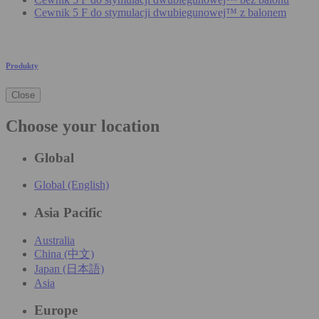
Cewnik 5 F do stymulacji dwubiegunowej™ z balonem
Produkty
Close
Choose your location
Global
Global (English)
Asia Pacific
Australia
China (中文)
Japan (日本語)
Asia
Europe