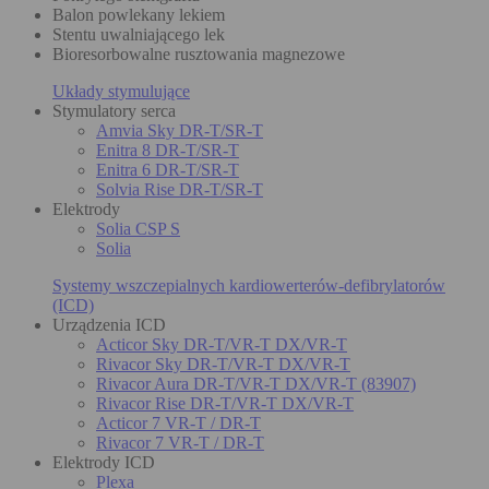
Balon powlekany lekiem
Stentu uwalniającego lek
Bioresorbowalne rusztowania magnezowe
Układy stymulujące
Stymulatory serca
Amvia Sky DR-T/SR-T
Enitra 8 DR-T/SR-T
Enitra 6 DR-T/SR-T
Solvia Rise DR-T/SR-T
Elektrody
Solia CSP S
Solia
Systemy wszczepialnych kardiowerterów-defibrylatorów
(ICD)
Urządzenia ICD
Acticor Sky DR-T/VR-T DX/VR-T
Rivacor Sky DR-T/VR-T DX/VR-T
Rivacor Aura DR-T/VR-T DX/VR-T (83907)
Rivacor Rise DR-T/VR-T DX/VR-T
Acticor 7 VR-T / DR-T
Rivacor 7 VR-T / DR-T
Elektrody ICD
Plexa