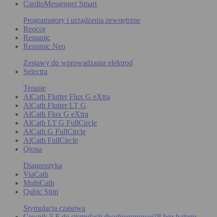
CardioMessenger Smart
Programatory i urządzenia zewnętrzne
Reocor
Renamic
Renamic Neo
Zestawy do wprowadzania elektrod
Selectra
Terapie
AlCath Flutter Flux G eXtra
AlCath Flutter LT G
AlCath Flux G eXtra
AlCath LT G FullCircle
AlCath G FullCircle
AlCath FullCircle
Qiona
Diagnostyka
ViaCath
MultiCath
Qubic Stim
Stymulacja czasowa
Cewnik 5 F do stymulacji dwubiegunowej™ bez balonu