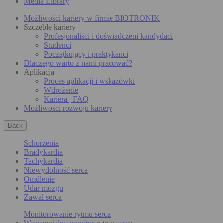
Media Library
Możliwości kariery w firmie BIOTRONIK
Szczeble kariery
Profesjonaliści i doświadczeni kandydaci
Studenci
Początkujący i praktykanci
Dlaczego warto z nami pracować?
Aplikacja
Proces aplikacji i wskazówki
Wdrożenie
Kariera | FAQ
Możliwości rozwoju kariery
Back
Schorzenia
Bradykardia
Tachykardia
Niewydolność serca
Omdlenie
Udar mózgu
Zawał serca
Monitorowanie rytmu serca
Wszczepialny monitor rytmu serca