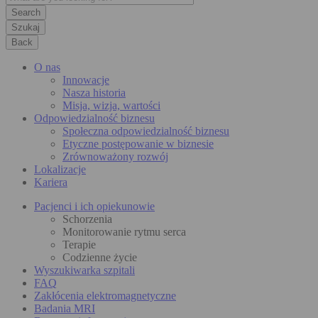
Szukaj
Back
O nas
Innowacje
Nasza historia
Misja, wizja, wartości
Odpowiedzialność biznesu
Społeczna odpowiedzialność biznesu
Etyczne postępowanie w biznesie
Zrównoważony rozwój
Lokalizacje
Kariera
Pacjenci i ich opiekunowie
Schorzenia
Monitorowanie rytmu serca
Terapie
Codzienne życie
Wyszukiwarka szpitali
FAQ
Zakłócenia elektromagnetyczne
Badania MRI