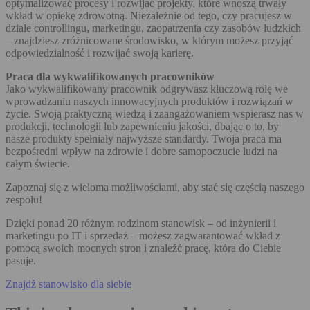
optymalizować procesy i rozwijać projekty, które wnoszą trwały
wkład w opiekę zdrowotną. Niezależnie od tego, czy pracujesz w
dziale controllingu, marketingu, zaopatrzenia czy zasobów ludzkich
– znajdziesz zróżnicowane środowisko, w którym możesz przyjąć
odpowiedzialność i rozwijać swoją karierę.
Praca dla wykwalifikowanych pracowników
Jako wykwalifikowany pracownik odgrywasz kluczową rolę we
wprowadzaniu naszych innowacyjnych produktów i rozwiązań w
życie. Swoją praktyczną wiedzą i zaangażowaniem wspierasz nas w
produkcji, technologii lub zapewnieniu jakości, dbając o to, by
nasze produkty spełniały najwyższe standardy. Twoja praca ma
bezpośredni wpływ na zdrowie i dobre samopoczucie ludzi na
całym świecie.
Zapoznaj się z wieloma możliwościami, aby stać się częścią naszego
zespołu!
Dzięki ponad 20 różnym rodzinom stanowisk – od inżynierii i
marketingu po IT i sprzedaż – możesz zagwarantować wkład z
pomocą swoich mocnych stron i znaleźć pracę, która do Ciebie
pasuje.
Znajdź stanowisko dla siebie