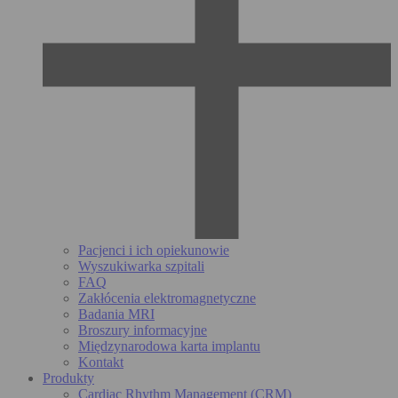
Pacjenci i ich opiekunowie
Wyszukiwarka szpitali
FAQ
Zakłócenia elektromagnetyczne
Badania MRI
Broszury informacyjne
Międzynarodowa karta implantu
Kontakt
Produkty
Cardiac Rhythm Management (CRM)