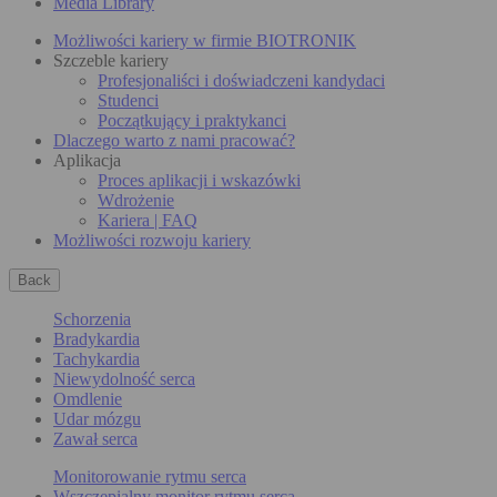
Media Library
Możliwości kariery w firmie BIOTRONIK
Szczeble kariery
Profesjonaliści i doświadczeni kandydaci
Studenci
Początkujący i praktykanci
Dlaczego warto z nami pracować?
Aplikacja
Proces aplikacji i wskazówki
Wdrożenie
Kariera | FAQ
Możliwości rozwoju kariery
Back
Schorzenia
Bradykardia
Tachykardia
Niewydolność serca
Omdlenie
Udar mózgu
Zawał serca
Monitorowanie rytmu serca
Wszczepialny monitor rytmu serca