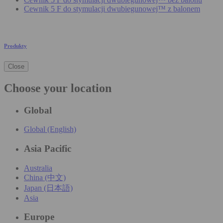
Cewnik 5 F do stymulacji dwubiegunowej™ z balonem
Produkty
Close
Choose your location
Global
Global (English)
Asia Pacific
Australia
China (中文)
Japan (日本語)
Asia
Europe