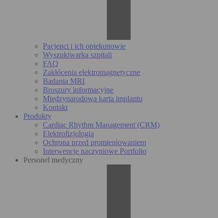
Pacjenci i ich opiekunowie
Wyszukiwarka szpitali
FAQ
Zakłócenia elektromagnetyczne
Badania MRI
Broszury informacyjne
Międzynarodowa karta implantu
Kontakt
Produkty
Cardiac Rhythm Management (CRM)
Elektrofizjologia
Ochrona przed promieniowaniem
Interwencje naczyniowe Portfolio
Personel medyczny