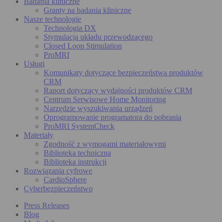
Badania kliniczne
Granty na badania kliniczne
Nasze technologie
Technologia DX
Stymulacja układu przewodzącego
Closed Loop Stimulation
ProMRI
Usługi
Komunikaty dotyczące bezpieczeństwa produktów
CRM
Raport dotyczący wydajności produktów CRM
Centrum Serwisowe Home Monitoring
Narzędzie wyszukiwania urządzeń
Oprogramowanie programatora do pobrania
ProMRI SystemCheck
Materiały
Zgodność z wymogami materiałowymi
Biblioteka techniczna
Biblioteka instrukcji
Rozwiązania cyfrowe
CardioSphere
Cyberbezpieczeństwo
Press Releases
Blog