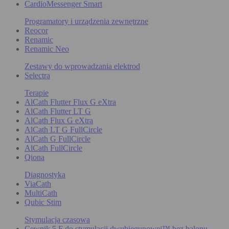
CardioMessenger Smart
Programatory i urządzenia zewnętrzne
Reocor
Renamic
Renamic Neo
Zestawy do wprowadzania elektrod
Selectra
Terapie
AlCath Flutter Flux G eXtra
AlCath Flutter LT G
AlCath Flux G eXtra
AlCath LT G FullCircle
AlCath G FullCircle
AlCath FullCircle
Qiona
Diagnostyka
ViaCath
MultiCath
Qubic Stim
Stymulacja czasowa
Cewnik 5 F do stymulacji dwubiegunowej™ bez balonu