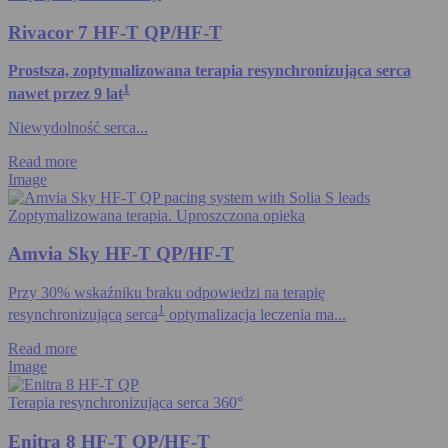
Rivacor 7 HF-T QP/HF-T
Prostsza, zoptymalizowana terapia resynchronizująca serca
1
nawet przez 9 lat
Niewydolność serca...
Read more
Image
Zoptymalizowana terapia. Uproszczona opieka
Amvia Sky HF-T QP/HF-T
Przy 30% wskaźniku braku odpowiedzi na terapię
1
resynchronizującą serca
optymalizacja leczenia ma...
Read more
Image
Terapia resynchronizująca serca 360°
Enitra 8 HF-T QP/HF-T