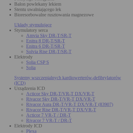
Balon powlekany lekiem
Stentu uwalniającego lek
Bioresorbowalne rusztowania magnezowe
Układy stymulujące
Stymulatory serca
Amvia Sky DR-T/SR-T
Enitra 8 DR-T/SR-T
Enitra 6 DR-T/SR-T
Solvia Rise DR-T/SR-T
Elektrody
Solia CSP S
Solia
Systemy wszczepialnych kardiowerterów-defibrylatorów
(ICD)
Urządzenia ICD
Acticor Sky DR-T/VR-T DX/VR-T
Rivacor Sky DR-T/VR-T DX/VR-T
Rivacor Aura DR-T/VR-T DX/VR-T (83907)
Rivacor Rise DR-T/VR-T DX/VR-T
Acticor 7 VR-T / DR-T
Rivacor 7 VR-T / DR-T
Elektrody ICD
Plexa