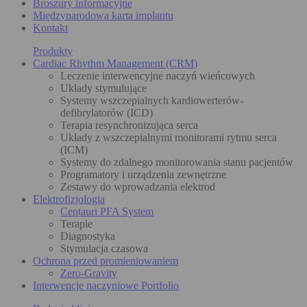
Broszury informacyjne
Międzynarodowa karta implantu
Kontakt
Produkty
Cardiac Rhythm Management (CRM)
Leczenie interwencyjne naczyń wieńcowych
Układy stymulujące
Systemy wszczepialnych kardiowerterów-
defibrylatorów (ICD)
Terapia resynchronizująca serca
Układy z wszczepialnymi monitorami rytmu serca
(ICM)
Systemy do zdalnego monitorowania stanu pacjentów
Programatory i urządzenia zewnętrzne
Zestawy do wprowadzania elektrod
Elektrofizjologia
Centauri PFA System
Terapie
Diagnostyka
Stymulacja czasowa
Ochrona przed promieniowaniem
Zero-Gravity
Interwencje naczyniowe Portfolio