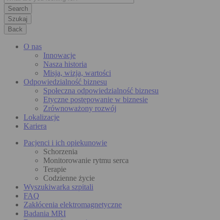
Szukaj
Back
O nas
Innowacje
Nasza historia
Misja, wizja, wartości
Odpowiedzialność biznesu
Społeczna odpowiedzialność biznesu
Etyczne postępowanie w biznesie
Zrównoważony rozwój
Lokalizacje
Kariera
Pacjenci i ich opiekunowie
Schorzenia
Monitorowanie rytmu serca
Terapie
Codzienne życie
Wyszukiwarka szpitali
FAQ
Zakłócenia elektromagnetyczne
Badania MRI