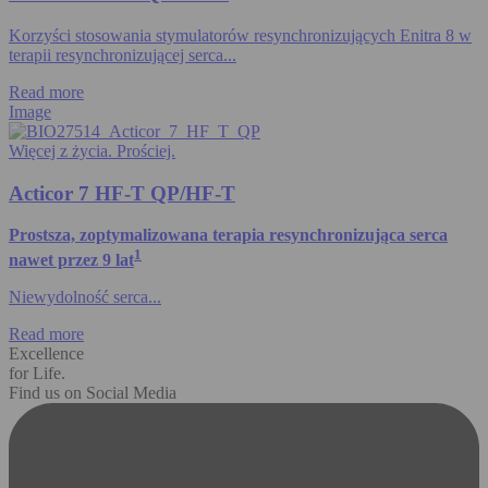
Korzyści stosowania stymulatorów resynchronizujących Enitra 8 w
terapii resynchronizującej serca...
Read more
Image
Więcej z życia. Prościej.
Acticor 7 HF-T QP/HF-T
Prostsza, zoptymalizowana terapia resynchronizująca serca
1
nawet przez 9 lat
Niewydolność serca...
Read more
Excellence
for Life.
Find us on Social Media