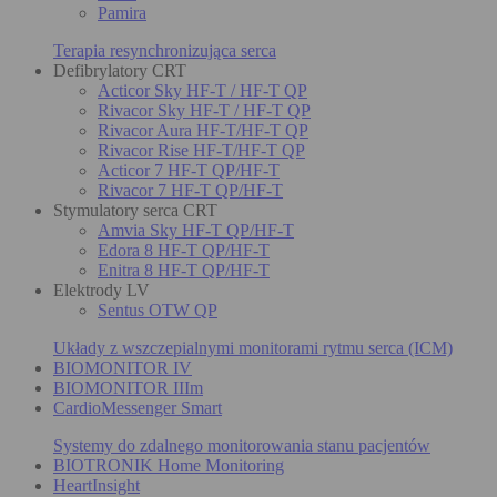
Pamira
Terapia resynchronizująca serca
Defibrylatory CRT
Acticor Sky HF-T / HF-T QP
Rivacor Sky HF-T / HF-T QP
Rivacor Aura HF-T/HF-T QP
Rivacor Rise HF-T/HF-T QP
Acticor 7 HF-T QP/HF-T
Rivacor 7 HF-T QP/HF-T
Stymulatory serca CRT
Amvia Sky HF-T QP/HF-T
Edora 8 HF-T QP/HF-T
Enitra 8 HF-T QP/HF-T
Elektrody LV
Sentus OTW QP
Układy z wszczepialnymi monitorami rytmu serca (ICM)
BIOMONITOR IV
BIOMONITOR IIIm
CardioMessenger Smart
Systemy do zdalnego monitorowania stanu pacjentów
BIOTRONIK Home Monitoring
HeartInsight