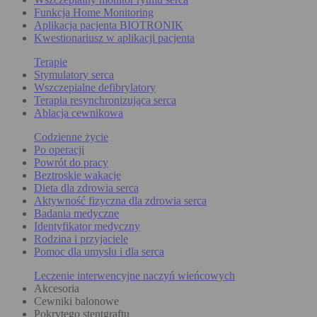
Funkcja Home Monitoring
Aplikacja pacjenta BIOTRONIK
Kwestionariusz w aplikacji pacjenta
Terapie
Stymulatory serca
Wszczepialne defibrylatory
Terapia resynchronizująca serca
Ablacja cewnikowa
Codzienne życie
Po operacji
Powrót do pracy
Beztroskie wakacje
Dieta dla zdrowia serca
Aktywność fizyczna dla zdrowia serca
Badania medyczne
Identyfikator medyczny
Rodzina i przyjaciele
Pomoc dla umysłu i dla serca
Leczenie interwencyjne naczyń wieńcowych
Akcesoria
Cewniki balonowe
Pokrytego stentgraftu