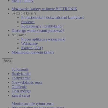
Media Library
Możliwości kariery w firmie BIOTRONIK
Szczeble kariery
Profesjonaliści i doświadczeni kandydaci
Studenci
Początkujący i praktykanci
Dlaczego warto z nami pracować?
Aplikacja
Proces aplikacji i wskazówki
Wdrożenie
Kariera | FAQ
Możliwości rozwoju kariery
Back
Schorzenia
Bradykardia
Tachykardia
Niewydolność serca
Omdlenie
Udar mózgu
Zawał serca
Monitorowanie rytmu serca
Wszczepialny monitor rytmu serca