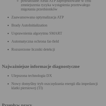
powtarzalne Atrial ATP zaprojektowane w celu
zmniejszenia ryzyka wystąpienia przetrwałego
migotania przedsionków
Zaawansowana optymalizacja ATP
Brady AutoInitialization
Usprawnienia algorytmu SMART
Automatyczna ochrona far-field
Rozszerzone liczniki detekcji
Najważniejsze informacje diagnostyczne
Ulepszona technologia DX
Nowy domyślny tryb oszczędzania energii dla impedancji
klatki piersiowej (TI)
Przepływ pracy