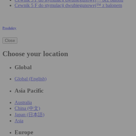
Cewnik 5 F do stymulacji dwubiegunowej™ z balonem
Produkty
Close
Choose your location
Global
Global (English)
Asia Pacific
Australia
China (中文)
Japan (日本語)
Asia
Europe