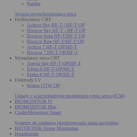
Pamira
Terapia resynchronizująca serca
Defibrylatory CRT
Acticor Sky HF-T / HF-T QP
Rivacor Sky HF-T / HF-T QP
Rivacor Aura HF-T/HF-T QP
Rivacor Rise HF-T/HF-T QP
Acticor 7 HF-T QP/HF-T
Rivacor 7 HF-T QP/HF-T
Stymulatory serca CRT
Amvia Sky HF-T QP/HF-T
Edora 8 HF-T QP/HF-T
Enitra 8 HF-T QP/HF-T
Elektrody LV
Sentus OTW QP
Układy z wszczepialnymi monitorami rytmu serca (ICM)
BIOMONITOR IV
BIOMONITOR IIIm
CardioMessenger Smart
Systemy do zdalnego monitorowania stanu pacjentów
BIOTRONIK Home Monitoring
HeartInsight