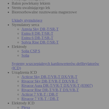
Balon powlekany lekiem
Stentu uwalniającego lek
Bioresorbowalne rusztowania magnezowe
Układy stymulujące
Stymulatory serca
Amvia Sky DR-T/SR-T
Enitra 8 DR-T/SR-T
Enitra 6 DR-T/SR-T
Solvia Rise DR-T/SR-T
Elektrody
Solia CSP S
Solia
Systemy wszczepialnych kardiowerterów-defibrylatorów
(ICD)
Urządzenia ICD
Acticor Sky DR-T/VR-T DX/VR-T
Rivacor Sky DR-T/VR-T DX/VR-T
Rivacor Aura DR-T/VR-T DX/VR-T (83907)
Rivacor Rise DR-T/VR-T DX/VR-T
Acticor 7 VR-T / DR-T
Rivacor 7 VR-T / DR-T
Elektrody ICD
Plexa