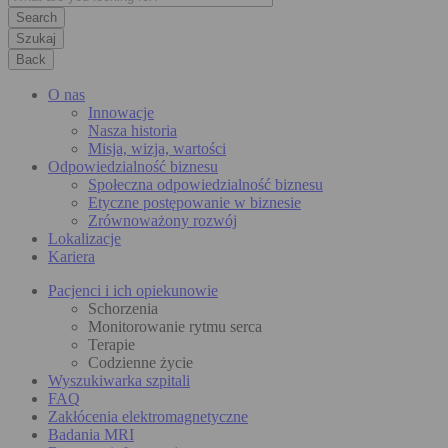
Szukaj
Back
O nas
Innowacje
Nasza historia
Misja, wizja, wartości
Odpowiedzialność biznesu
Społeczna odpowiedzialność biznesu
Etyczne postępowanie w biznesie
Zrównoważony rozwój
Lokalizacje
Kariera
Pacjenci i ich opiekunowie
Schorzenia
Monitorowanie rytmu serca
Terapie
Codzienne życie
Wyszukiwarka szpitali
FAQ
Zakłócenia elektromagnetyczne
Badania MRI