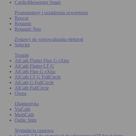
CardioMessenger Smart
Programatory i urządzenia zewnętrzne
Reocor
Renamic
Renamic Neo
Zestawy do wprowadzania elektrod
Selectra
Terapie
AlCath Flutter Flux G eXtra
AlCath Flutter LT G
AlCath Flux G eXtra
AlCath LT G FullCircle
AlCath G FullCircle
AlCath FullCircle
Qiona
Diagnostyka
ViaCath
MultiCath
Qubic Stim
Stymulacja czasowa
Cewnik 5 F do stymulacji dwubiegunowej™ bez balonu