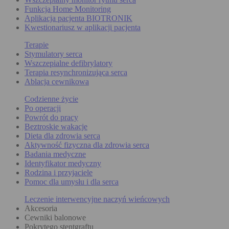
Funkcja Home Monitoring
Aplikacja pacjenta BIOTRONIK
Kwestionariusz w aplikacji pacjenta
Terapie
Stymulatory serca
Wszczepialne defibrylatory
Terapia resynchronizująca serca
Ablacja cewnikowa
Codzienne życie
Po operacji
Powrót do pracy
Beztroskie wakacje
Dieta dla zdrowia serca
Aktywność fizyczna dla zdrowia serca
Badania medyczne
Identyfikator medyczny
Rodzina i przyjaciele
Pomoc dla umysłu i dla serca
Leczenie interwencyjne naczyń wieńcowych
Akcesoria
Cewniki balonowe
Pokrytego stentgraftu