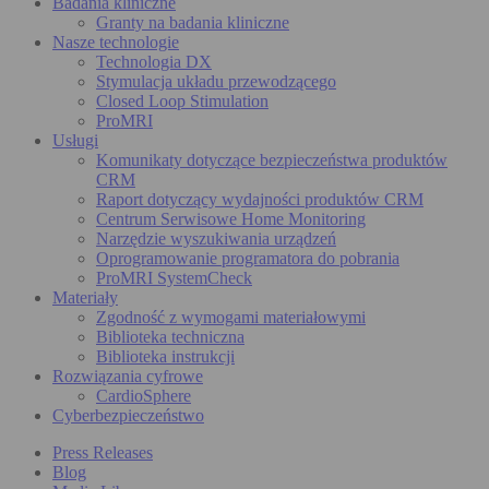
Badania kliniczne
Granty na badania kliniczne
Nasze technologie
Technologia DX
Stymulacja układu przewodzącego
Closed Loop Stimulation
ProMRI
Usługi
Komunikaty dotyczące bezpieczeństwa produktów
CRM
Raport dotyczący wydajności produktów CRM
Centrum Serwisowe Home Monitoring
Narzędzie wyszukiwania urządzeń
Oprogramowanie programatora do pobrania
ProMRI SystemCheck
Materiały
Zgodność z wymogami materiałowymi
Biblioteka techniczna
Biblioteka instrukcji
Rozwiązania cyfrowe
CardioSphere
Cyberbezpieczeństwo
Press Releases
Blog