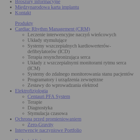
Broszury informacyjne
Międzynarodowa karta implantu
Kontakt
Produkty
Cardiac Rhythm Management (CRM)
Leczenie interwencyjne naczyń wieńcowych
Układy stymulujące
Systemy wszczepialnych kardiowerterów-
defibrylatorów (ICD)
Terapia resynchronizująca serca
Układy z wszczepialnymi monitorami rytmu serca
(ICM)
Systemy do zdalnego monitorowania stanu pacjentów
Programatory i urządzenia zewnętrzne
Zestawy do wprowadzania elektrod
Elektrofizjologia
Centauri PFA System
Terapie
Diagnostyka
Stymulacja czasowa
Ochrona przed promieniowaniem
Zero-Gravity
Interwencje naczyniowe Portfolio