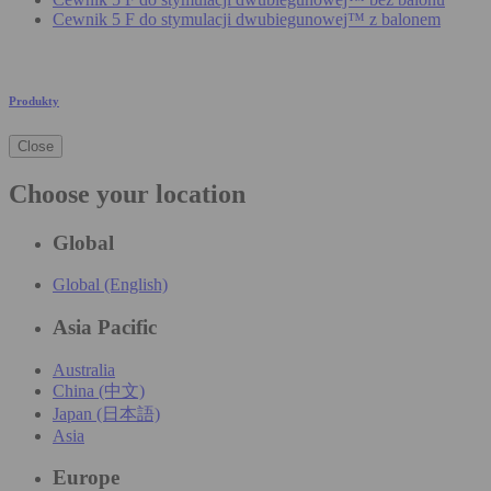
Cewnik 5 F do stymulacji dwubiegunowej™ z balonem
Produkty
Close
Choose your location
Global
Global (English)
Asia Pacific
Australia
China (中文)
Japan (日本語)
Asia
Europe