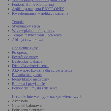
Funkcja Home Monitoring
Aplikacja pacjenta BIOTRONIK
Kwestionariusz w aplikacji pacjenta
Terapie
Stymulatory serca
Wszczepialne defibrylatory
Terapia resynchronizująca serca
Ablacja cewnikowa
Codzienne życie
Po operacji
Powrót do pracy
Beztroskie wakacje
Dieta dla zdrowia serca
Aktywność fizyczna dla zdrowia serca
Badania medyczne
Identyfikator medyczny
Rodzina i przyjaciele
Pomoc dla umysłu i dla serca
Leczenie interwencyjne naczyń wieńcowych
Akcesoria
Cewniki balonowe
Pokrytego stentgraftu