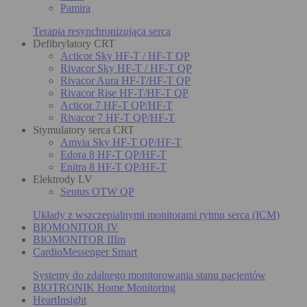
Pamira
Terapia resynchronizująca serca
Defibrylatory CRT
Acticor Sky HF-T / HF-T QP
Rivacor Sky HF-T / HF-T QP
Rivacor Aura HF-T/HF-T QP
Rivacor Rise HF-T/HF-T QP
Acticor 7 HF-T QP/HF-T
Rivacor 7 HF-T QP/HF-T
Stymulatory serca CRT
Amvia Sky HF-T QP/HF-T
Edora 8 HF-T QP/HF-T
Enitra 8 HF-T QP/HF-T
Elektrody LV
Sentus OTW QP
Układy z wszczepialnymi monitorami rytmu serca (ICM)
BIOMONITOR IV
BIOMONITOR IIIm
CardioMessenger Smart
Systemy do zdalnego monitorowania stanu pacjentów
BIOTRONIK Home Monitoring
HeartInsight