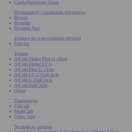
CardioMessenger Smart
Programatory i urządzenia zewnętrzne
Reocor
Renamic
Renamic Neo
Zestawy do wprowadzania elektrod
Selectra
Terapie
AlCath Flutter Flux G eXtra
AlCath Flutter LT G
AlCath Flux G eXtra
AlCath LT G FullCircle
AlCath G FullCircle
AlCath FullCircle
Qiona
Diagnostyka
ViaCath
MultiCath
Qubic Stim
Stymulacja czasowa
Cewnik 5 F do stymulacji dwubiegunowej™ bez balonu