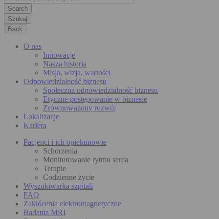
Szukaj
Back
O nas
Innowacje
Nasza historia
Misja, wizja, wartości
Odpowiedzialność biznesu
Społeczna odpowiedzialność biznesu
Etyczne postępowanie w biznesie
Zrównoważony rozwój
Lokalizacje
Kariera
Pacjenci i ich opiekunowie
Schorzenia
Monitorowanie rytmu serca
Terapie
Codzienne życie
Wyszukiwarka szpitali
FAQ
Zakłócenia elektromagnetyczne
Badania MRI