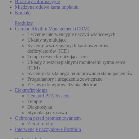
Broszury informacyjne
Międzynarodowa karta implantu
Kontakt
Produkty
Cardiac Rhythm Management (CRM)
Leczenie interwencyjne naczyń wieńcowych
Układy stymulujące
Systemy wszczepialnych kardiowerterów-
defibrylatorów (ICD)
Terapia resynchronizująca serca
Układy z wszczepialnymi monitorami rytmu serca
(ICM)
Systemy do zdalnego monitorowania stanu pacjentów
Programatory i urządzenia zewnętrzne
Zestawy do wprowadzania elektrod
Elektrofizjologia
Centauri PFA System
Terapie
Diagnostyka
Stymulacja czasowa
Ochrona przed promieniowaniem
Zero-Gravity
Interwencje naczyniowe Portfolio