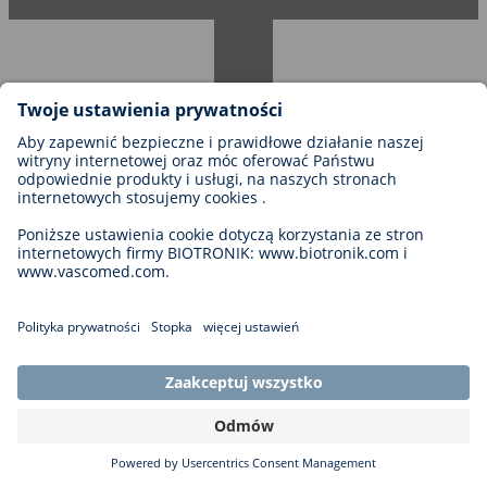
A: Odrzucenie wniosku nie oznacza, że badanie nie jest
wystarczająco istotne z punktu widzenia nauki, ale raczej, że nie jest
ono zgodne z obecną strategią kliniczną firmy BIOTRONIK.
Zachęcamy do składania wniosków dotyczących innych badań w
przyszłości.
Pytanie: Czy jeśli mój wniosek zostanie przyjęty,
otrzymam wzór umowy?