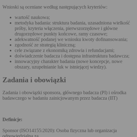
Wnioski są oceniane według następujących kryteriów:
wartość naukowa;
metodyka badania: struktura badania, uzasadniona wielkość
próby, kryteria włączenia, pierwszorzędowe i główne
drugorzędowe punkty końcowe, ramy czasowe;
adekwatność podanej we wniosku kwoty dofinansowania;
zgodność ze strategią kliniczną;
cele związane z ekonomiką zdrowia i refundacjami;
doświadczenie badacza i dostępna infrastruktura badawcza;
innowacyjny charakter badania (nowe koncepcje, nowe
obszary, uzupełnianie luk w istniejącej wiedzy).
Zadania i obowiązki
Zadania i obowiązki sponsora, głównego badacza (PI) i ośrodka
badawczego w badaniu zainicjowanym przez badacza (IIT)
Definicje:
Sponsor (ISO14155:2020): Osoba fizyczna lub organizacja
odpowiedzialna za