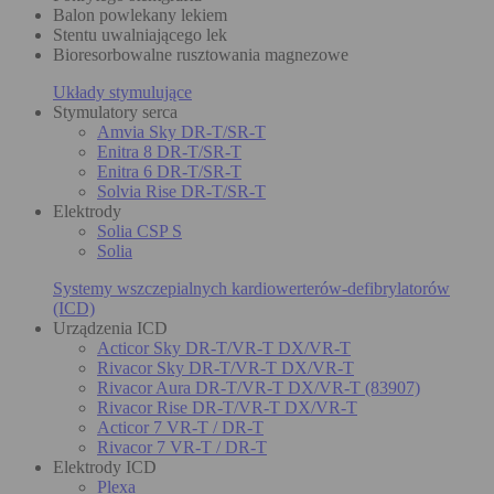
Balon powlekany lekiem
Stentu uwalniającego lek
Bioresorbowalne rusztowania magnezowe
Układy stymulujące
Stymulatory serca
Amvia Sky DR-T/SR-T
Enitra 8 DR-T/SR-T
Enitra 6 DR-T/SR-T
Solvia Rise DR-T/SR-T
Elektrody
Solia CSP S
Solia
Systemy wszczepialnych kardiowerterów-defibrylatorów
(ICD)
Urządzenia ICD
Acticor Sky DR-T/VR-T DX/VR-T
Rivacor Sky DR-T/VR-T DX/VR-T
Rivacor Aura DR-T/VR-T DX/VR-T (83907)
Rivacor Rise DR-T/VR-T DX/VR-T
Acticor 7 VR-T / DR-T
Rivacor 7 VR-T / DR-T
Elektrody ICD
Plexa