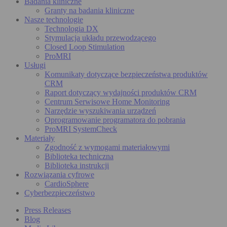
Badania kliniczne
Granty na badania kliniczne
Nasze technologie
Technologia DX
Stymulacja układu przewodzącego
Closed Loop Stimulation
ProMRI
Usługi
Komunikaty dotyczące bezpieczeństwa produktów
CRM
Raport dotyczący wydajności produktów CRM
Centrum Serwisowe Home Monitoring
Narzędzie wyszukiwania urządzeń
Oprogramowanie programatora do pobrania
ProMRI SystemCheck
Materiały
Zgodność z wymogami materiałowymi
Biblioteka techniczna
Biblioteka instrukcji
Rozwiązania cyfrowe
CardioSphere
Cyberbezpieczeństwo
Press Releases
Blog