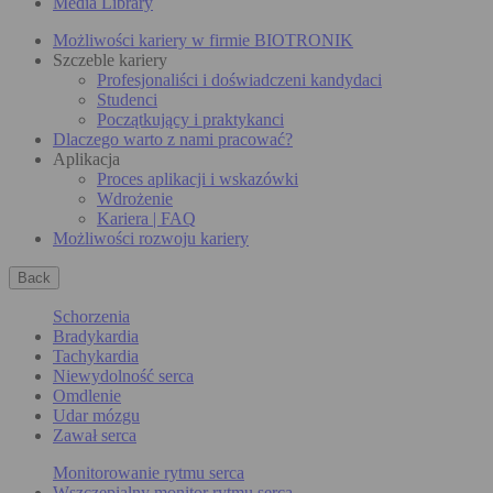
Media Library
Możliwości kariery w firmie BIOTRONIK
Szczeble kariery
Profesjonaliści i doświadczeni kandydaci
Studenci
Początkujący i praktykanci
Dlaczego warto z nami pracować?
Aplikacja
Proces aplikacji i wskazówki
Wdrożenie
Kariera | FAQ
Możliwości rozwoju kariery
Back
Schorzenia
Bradykardia
Tachykardia
Niewydolność serca
Omdlenie
Udar mózgu
Zawał serca
Monitorowanie rytmu serca
Wszczepialny monitor rytmu serca