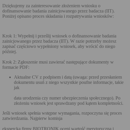
Dziękujemy za zainteresowanie złożeniem wniosku o
dofinansowanie badania zainicjowanego przez badacza (IIT).
Poniżej opisano proces składania i rozpatrywania wniosków:
Krok 1: Wypełnij i prześlij wniosek o dofinansowanie badania
zainicjowanego przez badacza (IIT). W razie potrzeby możesz
zapisać częściowo wypełniony wniosek, aby wrócić do niego
później.
Krok 2: Zgłoszenie musi zawierać następujące dokumenty w
formacie PDF:
Aktualne CV z podpisem i datą (uwaga: przed przesłaniem
dokumentu usuń z niego wszystkie poufne informacje, takie
jak
data urodzenia czy numer ubezpieczenia społecznego). Po
złożeniu wniosek jest sprawdzany pod kątem kompletności.
Jeśli wniosek spełnia wstępne wymagania, rozpoczyna się proces
zatwierdzania. Najpierw komisja
ekspercka firmy BIOTRONIK oceni wartość merytoryczną i