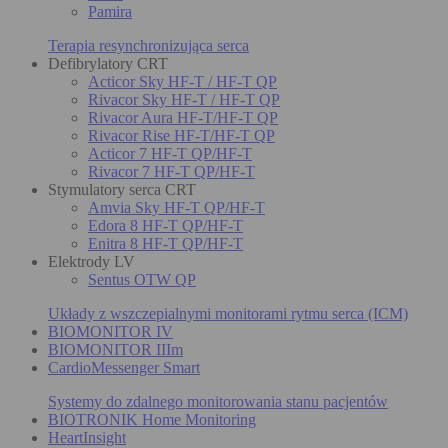
Pamira
Terapia resynchronizująca serca
Defibrylatory CRT
Acticor Sky HF-T / HF-T QP
Rivacor Sky HF-T / HF-T QP
Rivacor Aura HF-T/HF-T QP
Rivacor Rise HF-T/HF-T QP
Acticor 7 HF-T QP/HF-T
Rivacor 7 HF-T QP/HF-T
Stymulatory serca CRT
Amvia Sky HF-T QP/HF-T
Edora 8 HF-T QP/HF-T
Enitra 8 HF-T QP/HF-T
Elektrody LV
Sentus OTW QP
Układy z wszczepialnymi monitorami rytmu serca (ICM)
BIOMONITOR IV
BIOMONITOR IIIm
CardioMessenger Smart
Systemy do zdalnego monitorowania stanu pacjentów
BIOTRONIK Home Monitoring
HeartInsight