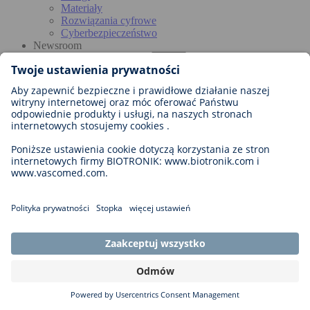
Materiały
Rozwiązania cyfrowe
Cyberbezpieczeństwo
Newsroom