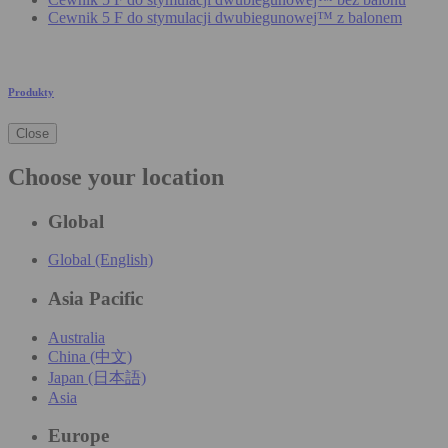
Cewnik 5 F do stymulacji dwubiegunowej™ z balonem
Produkty
Close
Choose your location
Global
Global (English)
Asia Pacific
Australia
China (中文)
Japan (日本語)
Asia
Europe