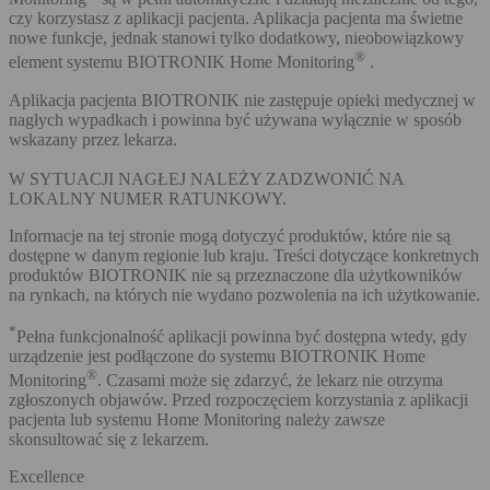
czy korzystasz z aplikacji pacjenta. Aplikacja pacjenta ma świetne
nowe funkcje, jednak stanowi tylko dodatkowy, nieobowiązkowy
®
element systemu BIOTRONIK Home Monitoring
.
Aplikacja pacjenta BIOTRONIK nie zastępuje opieki medycznej w
nagłych wypadkach i powinna być używana wyłącznie w sposób
wskazany przez lekarza.
W SYTUACJI NAGŁEJ NALEŻY ZADZWONIĆ NA
LOKALNY NUMER RATUNKOWY.
Informacje na tej stronie mogą dotyczyć produktów, które nie są
dostępne w danym regionie lub kraju. Treści dotyczące konkretnych
produktów BIOTRONIK nie są przeznaczone dla użytkowników
na rynkach, na których nie wydano pozwolenia na ich użytkowanie.
*
Pełna funkcjonalność aplikacji powinna być dostępna wtedy, gdy
urządzenie jest podłączone do systemu BIOTRONIK Home
®
Monitoring
. Czasami może się zdarzyć, że lekarz nie otrzyma
zgłoszonych objawów. Przed rozpoczęciem korzystania z aplikacji
pacjenta lub systemu Home Monitoring należy zawsze
skonsultować się z lekarzem.
Excellence