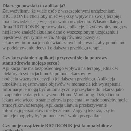
Dlaczego powstała ta aplikacja?
Zauważyliśmy, że wiele osób z wszczepionymi urządzeniami
BIOTRONIK chciałoby mieć większy wpływ na swoją terapię i
móc dowiedzieć się więcej o swoim urządzeniu. Właśnie dlatego
firma BIOTRONIK opracowała tę aplikację. Użytkownicy mogą w
niej łatwo znaleźć aktualne dane o wszczepionym urządzeniu i
rejestrowanym rytmie serca. Mogą również przesyłać
lekarzowi informacje o doświadczanych objawach, aby pomóc mu
w podejmowaniu decyzji o dalszym przebiegu terapii.
Czy korzystanie z aplikacji przyczyni się do poprawy
stanu zdrowia mojego serca?
Aplikacja nie ma bezpośredniego wpływu na terapię, jednak w
niektórych sytuacjach może pomóc lekarzowi w
podjęciu ważnych decyzji o jej dalszym przebiegu. Aplikacja
umożliwia rejestrowanie objawów w momencie ich wystąpienia.
Informacje te mogą być automatycznie przesyłane do lekarza jako
uzupełnienie danych z systemu Home Monitoring. Dzięki temu
lekarz wie więcej o stanie zdrowia pacjenta i w razie potrzeby może
zmodyfikować terapię. Aplikacja ułatwia przekazywanie
informacji personelowi medycznemu. Zapytaj lekarza, czy te
funkcje mogłyby być pomocne w Twoim przypadku.
Czy moje urządzenie BIOTRONIK jest kompatybilne z
aplikacją?