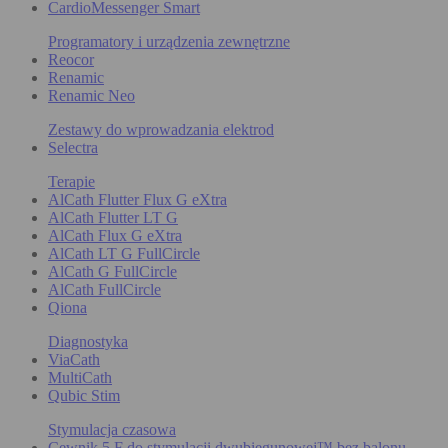
CardioMessenger Smart
Programatory i urządzenia zewnętrzne
Reocor
Renamic
Renamic Neo
Zestawy do wprowadzania elektrod
Selectra
Terapie
AlCath Flutter Flux G eXtra
AlCath Flutter LT G
AlCath Flux G eXtra
AlCath LT G FullCircle
AlCath G FullCircle
AlCath FullCircle
Qiona
Diagnostyka
ViaCath
MultiCath
Qubic Stim
Stymulacja czasowa
Cewnik 5 F do stymulacji dwubiegunowej™ bez balonu