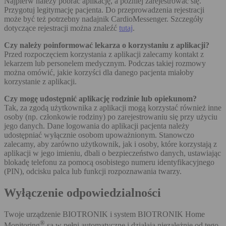
Najpierw należy pobrać aplikację, a później zarejestrować się.
Przygotuj legitymację pacjenta. Do przeprowadzenia rejestracji
może być też potrzebny nadajnik CardioMessenger. Szczegóły
dotyczące rejestracji można znaleźć
tutaj
.
Czy należy poinformować lekarza o korzystaniu z aplikacji?
Przed rozpoczęciem korzystania z aplikacji zalecamy kontakt z
lekarzem lub personelem medycznym. Podczas takiej rozmowy
można omówić, jakie korzyści dla danego pacjenta miałoby
korzystanie z aplikacji.
Czy mogę udostępnić aplikację rodzinie lub opiekunom?
Tak, za zgodą użytkownika z aplikacji mogą korzystać również inne
osoby (np. członkowie rodziny) po zarejestrowaniu się przy użyciu
jego danych. Dane logowania do aplikacji pacjenta należy
udostępniać wyłącznie osobom upoważnionym. Stanowczo
zalecamy, aby zarówno użytkownik, jak i osoby, które korzystają z
aplikacji w jego imieniu, dbali o bezpieczeństwo danych, ustawiając
blokadę telefonu za pomocą osobistego numeru identyfikacyjnego
(PIN), odcisku palca lub funkcji rozpoznawania twarzy.
Wyłączenie odpowiedzialności
Twoje urządzenie BIOTRONIK i system BIOTRONIK Home
®
Monitoring
są w pełni automatyczne i działają niezależnie od tego,