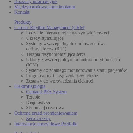
Broszury informacyjne
Międzynarodowa karta implantu
Kontakt
Produkty
Cardiac Rhythm Management (CRM)
Leczenie interwencyjne naczyń wieńcowych
Układy stymulujące
Systemy wszczepialnych kardiowerterów-
defibrylatorów (ICD)
Terapia resynchronizująca serca
Układy z wszczepialnymi monitorami rytmu serca
(ICM)
Systemy do zdalnego monitorowania stanu pacjentów
Programatory i urządzenia zewnętrzne
Zestawy do wprowadzania elektrod
Elektrofizjologia
Centauri PFA System
Terapie
Diagnostyka
Stymulacja czasowa
Ochrona przed promieniowaniem
Zero-Gravity
Interwencje naczyniowe Portfolio