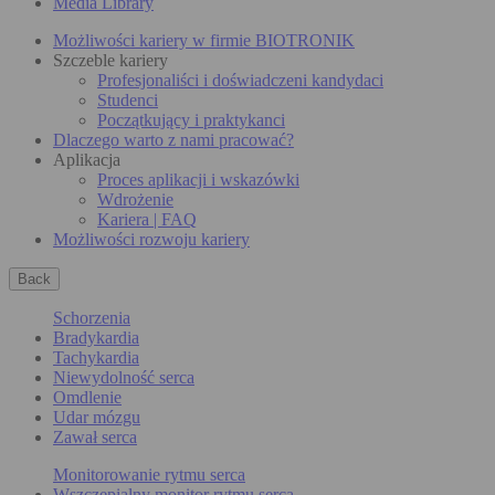
Media Library
Możliwości kariery w firmie BIOTRONIK
Szczeble kariery
Profesjonaliści i doświadczeni kandydaci
Studenci
Początkujący i praktykanci
Dlaczego warto z nami pracować?
Aplikacja
Proces aplikacji i wskazówki
Wdrożenie
Kariera | FAQ
Możliwości rozwoju kariery
Back
Schorzenia
Bradykardia
Tachykardia
Niewydolność serca
Omdlenie
Udar mózgu
Zawał serca
Monitorowanie rytmu serca
Wszczepialny monitor rytmu serca