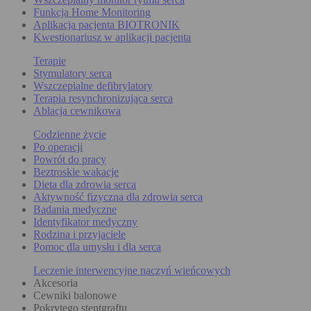
Funkcja Home Monitoring
Aplikacja pacjenta BIOTRONIK
Kwestionariusz w aplikacji pacjenta
Terapie
Stymulatory serca
Wszczepialne defibrylatory
Terapia resynchronizująca serca
Ablacja cewnikowa
Codzienne życie
Po operacji
Powrót do pracy
Beztroskie wakacje
Dieta dla zdrowia serca
Aktywność fizyczna dla zdrowia serca
Badania medyczne
Identyfikator medyczny
Rodzina i przyjaciele
Pomoc dla umysłu i dla serca
Leczenie interwencyjne naczyń wieńcowych
Akcesoria
Cewniki balonowe
Pokrytego stentgraftu