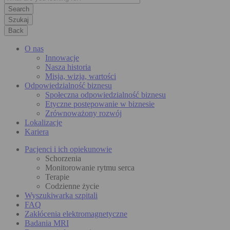
Szukaj
Back
O nas
Innowacje
Nasza historia
Misja, wizja, wartości
Odpowiedzialność biznesu
Społeczna odpowiedzialność biznesu
Etyczne postępowanie w biznesie
Zrównoważony rozwój
Lokalizacje
Kariera
Pacjenci i ich opiekunowie
Schorzenia
Monitorowanie rytmu serca
Terapie
Codzienne życie
Wyszukiwarka szpitali
FAQ
Zakłócenia elektromagnetyczne
Badania MRI