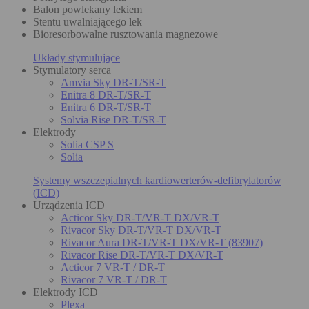
Balon powlekany lekiem
Stentu uwalniającego lek
Bioresorbowalne rusztowania magnezowe
Układy stymulujące
Stymulatory serca
Amvia Sky DR-T/SR-T
Enitra 8 DR-T/SR-T
Enitra 6 DR-T/SR-T
Solvia Rise DR-T/SR-T
Elektrody
Solia CSP S
Solia
Systemy wszczepialnych kardiowerterów-defibrylatorów
(ICD)
Urządzenia ICD
Acticor Sky DR-T/VR-T DX/VR-T
Rivacor Sky DR-T/VR-T DX/VR-T
Rivacor Aura DR-T/VR-T DX/VR-T (83907)
Rivacor Rise DR-T/VR-T DX/VR-T
Acticor 7 VR-T / DR-T
Rivacor 7 VR-T / DR-T
Elektrody ICD
Plexa