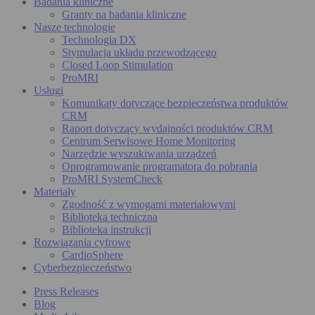
Badania kliniczne
Granty na badania kliniczne
Nasze technologie
Technologia DX
Stymulacja układu przewodzącego
Closed Loop Stimulation
ProMRI
Usługi
Komunikaty dotyczące bezpieczeństwa produktów
CRM
Raport dotyczący wydajności produktów CRM
Centrum Serwisowe Home Monitoring
Narzędzie wyszukiwania urządzeń
Oprogramowanie programatora do pobrania
ProMRI SystemCheck
Materiały
Zgodność z wymogami materiałowymi
Biblioteka techniczna
Biblioteka instrukcji
Rozwiązania cyfrowe
CardioSphere
Cyberbezpieczeństwo
Press Releases
Blog