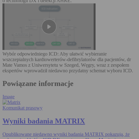
o technologii DX i detekcji AHRE.
Wybór odpowiedniego ICD: Aby ułatwić wybieranie
wszczepialnych kardiowerterów-defibrylatorów dla pacjentów, dr
Mate Vamos z Uniwersytetu w Szeged, Węgry, wraz z zespołem
ekspertów wprowadził niedawno przydatny schemat wyboru ICD.
Powiązane informacje
Image
Komunikat prasowy
Wyniki badania MATRIX
Opublikowane niedawno wyniki badania MATRIX pokazują, że