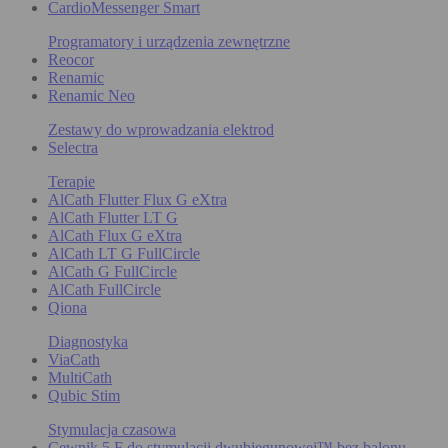
CardioMessenger Smart
Programatory i urządzenia zewnętrzne
Reocor
Renamic
Renamic Neo
Zestawy do wprowadzania elektrod
Selectra
Terapie
AlCath Flutter Flux G eXtra
AlCath Flutter LT G
AlCath Flux G eXtra
AlCath LT G FullCircle
AlCath G FullCircle
AlCath FullCircle
Qiona
Diagnostyka
ViaCath
MultiCath
Qubic Stim
Stymulacja czasowa
Cewnik 5 F do stymulacji dwubiegunowej™ bez balonu