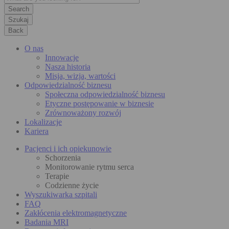
Szukaj
Back
O nas
Innowacje
Nasza historia
Misja, wizja, wartości
Odpowiedzialność biznesu
Społeczna odpowiedzialność biznesu
Etyczne postępowanie w biznesie
Zrównoważony rozwój
Lokalizacje
Kariera
Pacjenci i ich opiekunowie
Schorzenia
Monitorowanie rytmu serca
Terapie
Codzienne życie
Wyszukiwarka szpitali
FAQ
Zakłócenia elektromagnetyczne
Badania MRI