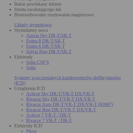
Balon powlekany lekiem
Stentu uwalniającego lek
Bioresorbowalne rusztowania magnezowe
Układy stymulujące
Stymulatory serca
Amvia Sky DR-T/SR-T
Enitra 8 DR-T/SR-T
Enitra 6 DR-T/SR-T
Solvia Rise DR-T/SR-T
Elektrody
Solia CSP S
Solia
Systemy wszczepialnych kardiowerterów-defibrylatorów
(ICD)
Urządzenia ICD
Acticor Sky DR-T/VR-T DX/VR-T
Rivacor Sky DR-T/VR-T DX/VR-T
Rivacor Aura DR-T/VR-T DX/VR-T (83907)
Rivacor Rise DR-T/VR-T DX/VR-T
Acticor 7 VR-T / DR-T
Rivacor 7 VR-T / DR-T
Elektrody ICD
Plexa