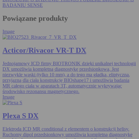
BADANIU SENSE
Powiązane produkty
Image
Acticor/Rivacor VR-T DX
Jednojamowy ICD firmy BIOTRONIK dzięki unikalnej technologii
DX umożliwia kompletną diagnostykę przedsionkową. Jest
niezwykle wąski (tylko 10 mm), a do tego ma gładką, eliptyczną,
przyjazną dla ciała konstrukcję BIOshape17 i umożliwia badania
MR całego ciała w aparatach 3T, automatycznie wykrywając
środowisko rezonansu magnetycznego.
Image
Plexa S DX
Elektroda ICD MR conditional z elementem o konstrukcji helisy.
Ruchomy dipol przedsionkowy umożliwia kompletną diagnostykę