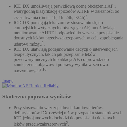
ICD DX umożliwiają prawidłową ocenę obciążenia AF i
wiarygodną klasyfikację epizodów AHRE w zależności od
3
czasu trwania (6min–1h, 1h–24h, ≥24h)
.
ICD DX pomagają lekarzom w stosowaniu się do
europejskich wytycznych dotyczących AF, umożliwiając
monitorowanie AHRE i odpowiednio wczesne przepisanie
doustnych leków przeciwzakrzepowych w celu zapobiegania
9
udarowi mózgu
.
ICD DX ułatwiają podejmowanie decyzji o interwencjach
terapeutycznych, takich jak przepisanie leków
przeciwarytmicznych lub ablacja AF, co prowadzi do
zmniejszenia objawów i poprawy wyników sercowo-
9,10
naczyniowych
.
Image
Skuteczna poprawa wyników
Przy stosowaniu wszczepialnych kardiowerterów-
defibrylatorów DX częściej niż w przypadku standardowych
ICD jednojamowych dochodzi do przepisania doustnych
2
leków przeciwzakrzepowych
.