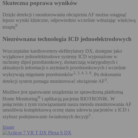
Skuteczna poprawa wyników
Dzięki detekcji i monitorowaniu obciążenia AF można osiągnąć
lepsze wyniki kliniczne, odpowiednio wcześnie wdrażając właściwą
9
terapię
Niezrównana technologia ICD jednoelektrodowych
Wszczepialne kardiowertery-defibrylatory DX, dostępne jako
wyjątkowe jednoelektrodowe systemy ICD wyposażone w
ruchomy dipol przedsionkowy, dostarczają wiarygodnych i
aktualnych informacji o arytmiach przedsionkowych i wcześnie
2, 3, 4, 5, 6
wykrywają migotanie przedsionków
. Po dokonaniu
3
detekcji system pomaga monitorować obciążenie AF
.
Możliwe jest sparowanie urządzenia ze sprawdzoną platformą
®
Home Monitoring
i aplikacją pacjenta BIOTRONIK. W
połączeniu z tymi rozwiązaniami nasza metoda monitorowania AF
umożliwia kompleksową ocenę stanu zdrowia pacjentów z ICD i
3
szybsze podejmowanie świadomych decyzji
.
Image