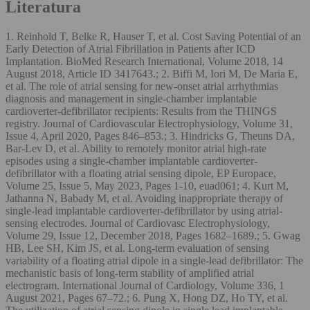
Literatura
1. Reinhold T, Belke R, Hauser T, et al. Cost Saving Potential of an
Early Detection of Atrial Fibrillation in Patients after ICD
Implantation. BioMed Research International, Volume 2018, 14
August 2018, Article ID 3417643.; 2. Biffi M, Iori M, De Maria E,
et al. The role of atrial sensing for new-onset atrial arrhythmias
diagnosis and management in single-chamber implantable
cardioverter-defibrillator recipients: Results from the THINGS
registry. Journal of Cardiovascular Electrophysiology, Volume 31,
Issue 4, April 2020, Pages 846–853.; 3. Hindricks G, Theuns DA,
Bar-Lev D, et al. Ability to remotely monitor atrial high-rate
episodes using a single-chamber implantable cardioverter-
defibrillator with a floating atrial sensing dipole, EP Europace,
Volume 25, Issue 5, May 2023, Pages 1-10, euad061; 4. Kurt M,
Jathanna N, Babady M, et al. Avoiding inappropriate therapy of
single-lead implantable cardioverter-defibrillator by using atrial-
sensing electrodes. Journal of Cardiovasc Electrophysiology,
Volume 29, Issue 12, December 2018, Pages 1682–1689.; 5. Gwag
HB, Lee SH, Kim JS, et al. Long-term evaluation of sensing
variability of a floating atrial dipole in a single-lead defibrillator: The
mechanistic basis of long-term stability of amplified atrial
electrogram. International Journal of Cardiology, Volume 336, 1
August 2021, Pages 67–72.; 6. Pung X, Hong DZ, Ho TY, et al.