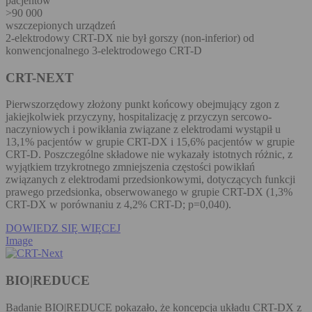
pacjentów
>90 000
wszczepionych urządzeń
2-elektrodowy CRT-DX nie był gorszy (non-inferior) od
konwencjonalnego 3-elektrodowego CRT-D
CRT-NEXT
Pierwszorzędowy złożony punkt końcowy obejmujący zgon z
jakiejkolwiek przyczyny, hospitalizację z przyczyn sercowo-
naczyniowych i powikłania związane z elektrodami wystąpił u
13,1% pacjentów w grupie CRT-DX i 15,6% pacjentów w grupie
CRT-D. Poszczególne składowe nie wykazały istotnych różnic, z
wyjątkiem trzykrotnego zmniejszenia częstości powikłań
związanych z elektrodami przedsionkowymi, dotyczących funkcji
prawego przedsionka, obserwowanego w grupie CRT-DX (1,3%
CRT-DX w porównaniu z 4,2% CRT-D; p=0,040).
DOWIEDZ SIĘ WIĘCEJ
Image
BIO|REDUCE
Badanie BIO|REDUCE pokazało, że koncepcja układu CRT-DX z