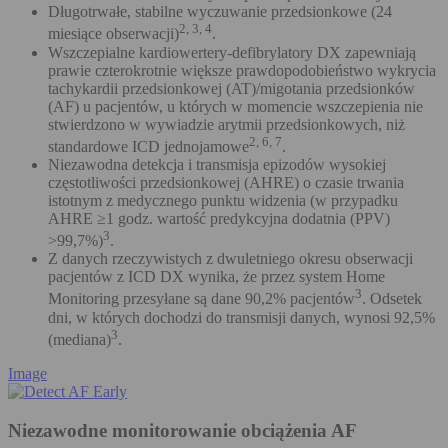
Długotrwałe, stabilne wyczuwanie przedsionkowe (24
2, 3, 4
miesiące obserwacji)
.
Wszczepialne kardiowertery-defibrylatory DX zapewniają
prawie czterokrotnie większe prawdopodobieństwo wykrycia
tachykardii przedsionkowej (AT)/migotania przedsionków
(AF) u pacjentów, u których w momencie wszczepienia nie
stwierdzono w wywiadzie arytmii przedsionkowych, niż
2, 6, 7
standardowe ICD jednojamowe
.
Niezawodna detekcja i transmisja epizodów wysokiej
częstotliwości przedsionkowej (AHRE) o czasie trwania
istotnym z medycznego punktu widzenia (w przypadku
AHRE ≥1 godz. wartość predykcyjna dodatnia (PPV)
3
>99,7%)
.
Z danych rzeczywistych z dwuletniego okresu obserwacji
pacjentów z ICD DX wynika, że przez system Home
3
Monitoring przesyłane są dane 90,2% pacjentów
. Odsetek
dni, w których dochodzi do transmisji danych, wynosi 92,5%
3
(mediana)
.
Image
Niezawodne monitorowanie obciążenia AF