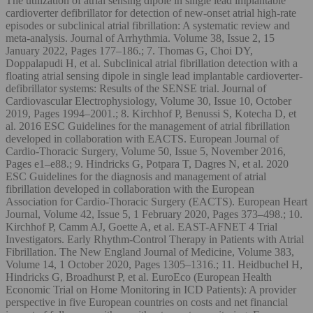
The utilization of atrial sensing dipole in single lead implantable
cardioverter defibrillator for detection of new-onset atrial high-rate
episodes or subclinical atrial fibrillation: A systematic review and
meta-analysis. Journal of Arrhythmia. Volume 38, Issue 2, 15
January 2022, Pages 177–186.; 7. Thomas G, Choi DY,
Doppalapudi H, et al. Subclinical atrial fibrillation detection with a
floating atrial sensing dipole in single lead implantable cardioverter-
defibrillator systems: Results of the SENSE trial. Journal of
Cardiovascular Electrophysiology, Volume 30, Issue 10, October
2019, Pages 1994–2001.; 8. Kirchhof P, Benussi S, Kotecha D, et
al. 2016 ESC Guidelines for the management of atrial fibrillation
developed in collaboration with EACTS. European Journal of
Cardio-Thoracic Surgery, Volume 50, Issue 5, November 2016,
Pages e1–e88.; 9. Hindricks G, Potpara T, Dagres N, et al. 2020
ESC Guidelines for the diagnosis and management of atrial
fibrillation developed in collaboration with the European
Association for Cardio-Thoracic Surgery (EACTS). European Heart
Journal, Volume 42, Issue 5, 1 February 2020, Pages 373–498.; 10.
Kirchhof P, Camm AJ, Goette A, et al. EAST-AFNET 4 Trial
Investigators. Early Rhythm-Control Therapy in Patients with Atrial
Fibrillation. The New England Journal of Medicine, Volume 383,
Volume 14, 1 October 2020, Pages 1305–1316.; 11. Heidbuchel H,
Hindricks G, Broadhurst P, et al. EuroEco (European Health
Economic Trial on Home Monitoring in ICD Patients): A provider
perspective in five European countries on costs and net financial