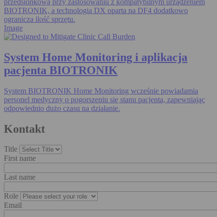
przedsionkową przy zastosowaniu z kompatybilnym urządzeniem
BIOTRONIK, a technologia DX oparta na DF4 dodatkowo
ogranicza ilość sprzętu.
Image
System Home Monitoring i aplikacja
pacjenta BIOTRONIK
System BIOTRONIK Home Monitoring wcześnie powiadamia
personel medyczny o pogorszeniu się stanu pacjenta, zapewniając
odpowiednio dużo czasu na działanie.
Kontakt
Title
First name
Last name
Role
Email