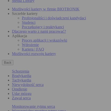
Media Library
Możliwości kariery w firmie BIOTRONIK
Szczeble kariery
Profesjonaliści i doświadczeni kandydaci
Studenci
Początkujący i praktykanci
Dlaczego warto z nami pracować?
Aplikacja
Proces aplikacji i wskazówki
Wdrożenie
Kariera | FAQ
Możliwości rozwoju kariery
Back
Schorzenia
Bradykardia
Tachykardia
Niewydolność serca
Omdlenie
Udar mózgu
Zawał serca
Monitorowanie rytmu serca
Wszczepialny monitor rytmu serca