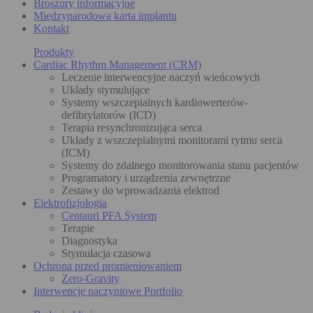
Broszury informacyjne
Międzynarodowa karta implantu
Kontakt
Produkty
Cardiac Rhythm Management (CRM)
Leczenie interwencyjne naczyń wieńcowych
Układy stymulujące
Systemy wszczepialnych kardiowerterów-
defibrylatorów (ICD)
Terapia resynchronizująca serca
Układy z wszczepialnymi monitorami rytmu serca
(ICM)
Systemy do zdalnego monitorowania stanu pacjentów
Programatory i urządzenia zewnętrzne
Zestawy do wprowadzania elektrod
Elektrofizjologia
Centauri PFA System
Terapie
Diagnostyka
Stymulacja czasowa
Ochrona przed promieniowaniem
Zero-Gravity
Interwencje naczyniowe Portfolio