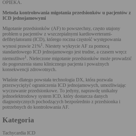
OPIEKA.
Metoda kontrolowania migotania przedsionków u pacjentów z
ICD jednojamowymi
Migotanie przedsionków (AF) to powszechny, często utajony
problem u pacjentów z wszczepialnymi kardiowerterami-
defibrylatorami (ICD), którego roczna częstość występowania
1
wynosi prawie 21%
. Niestety wykrycie AF za pomocą
standardowego ICD jednojamowego jest trudne, a czasem wręcz
1
niemożliwe
. Nieleczone migotanie przedsionków może prowadzić
do pogorszenia stanu klinicznego pacjenta i poważnych
konsekwencji zdrowotnych.
Właśnie dlatego powstała technologia DX, która pozwala
przezwyciężyć ograniczenia ICD jednojamowych, umożliwiając
wyczuwanie przedsionkowe. To jedyny, naprawdę unikalny
jednoelektrodowy system ICD, który dostarcza danych
diagnostycznych pochodzących bezpośrednio z przedsionka i
potrzebnych do kontrolowania AF.
Kategoria
Tachycardia ICD