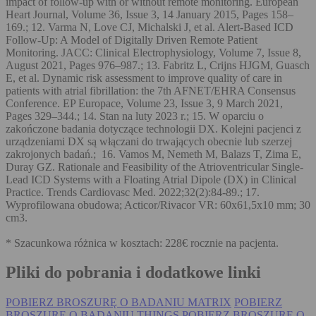
impact of follow-up with or without remote monitoring. European
Heart Journal, Volume 36, Issue 3, 14 January 2015, Pages 158–
169.; 12. Varma N, Love CJ, Michalski J, et al. Alert-Based ICD
Follow-Up: A Model of Digitally Driven Remote Patient
Monitoring. JACC: Clinical Electrophysiology, Volume 7, Issue 8,
August 2021, Pages 976–987.; 13. Fabritz L, Crijns HJGM, Guasch
E, et al. Dynamic risk assessment to improve quality of care in
patients with atrial fibrillation: the 7th AFNET/EHRA Consensus
Conference. EP Europace, Volume 23, Issue 3, 9 March 2021,
Pages 329–344.; 14. Stan na luty 2023 r.; 15. W oparciu o
zakończone badania dotyczące technologii DX. Kolejni pacjenci z
urządzeniami DX są włączani do trwających obecnie lub szerzej
zakrojonych badań.; 16. Vamos M, Nemeth M, Balazs T, Zima E,
Duray GZ. Rationale and Feasibility of the Atrioventricular Single-
Lead ICD Systems with a Floating Atrial Dipole (DX) in Clinical
Practice. Trends Cardiovasc Med. 2022;32(2):84-89.; 17.
Wyprofilowana obudowa; Acticor/Rivacor VR: 60x61,5x10 mm; 30
cm3.
* Szacunkowa różnica w kosztach: 228€ rocznie na pacjenta.
Pliki do pobrania i dodatkowe linki
POBIERZ BROSZURĘ O BADANIU MATRIX
POBIERZ
BROSZURĘ O BADANIU THINGS
POBIERZ BROSZURĘ O