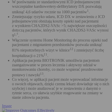
W porównaniu ze standardowymi ICD jednojamowymi
wszczepialne kardiowertery-defibrylatory DX pozwalają
1
uniknąć 4,6 udarów rocznie na 1000 pacjentów
.
Zmniejszając ryzyko udaru, ICD DX w zestawieniu z ICD
jednojamowymi obniżają koszty opieki nad pacjentami
z wynikiem CHA2DS2-VASc >5; największe oszczędności
dotyczą pacjentów, których wynik CHA2DS2-VASc wynosi
1,*
9
.
Włączenie systemu Home Monitoring do procesu opieki nad
pacjentami z migotaniem przedsionków pozwala uniknąć
12
81% niepotrzebnych wizyt w klinice
i zmniejszyć liczbę
11
hospitalizacji o 21%
.
Aplikacja pacjenta BIOTRONIK umożliwia pacjentom
zaangażowanie w proces leczenia i aktywny udział w
monitorowaniu choroby, co może wspierać prozdrowotne
13
postawy i nawyki
.
Co więcej, w aplikacji pacjent może wprowadzać informacje
o swoich objawach, dzięki czemu lekarz dowiaduje się o nich
szybciej i może analizować je w zestawieniu z danymi o
rytmie serca, co ułatwia szybkie reagowanie na zmiany w
stanie zdrowia pacjenta.
Image