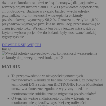
dwoma elektrodami stanowi realną alternatywę dla pacjentów z
wszczepionymi urządzeniami CRT-D i prawidłową odpowiedzią
chronotropową. Badanie wykazało bardzo wysoki odsetek
przypadków bez konieczności wszczepienia elektrody
przedsionkowej, wynoszący 98,2 %. Oznacza to, że tylko 1,8 %
przypadków wymagało przejścia na stymulację przedsionkową w
ciągu jednego roku. Wskaźnik ten byłby jeszcze niższy, gdyby
kryteria wyboru pacjentów do badania były stosowane bardziej
rygorystycznie.
DOWIEDZ SIĘ WIĘCEJ
Image
MATRIX
To przeprowadzone w niewyselekcjonowanych,
rzeczywistych warunkach badanie potwierdza, że połączenie
technologii DX z systemem BIOTRONIK Home Monitoring
umożliwia skuteczne, zgodne z wytycznymi zdalne
3
monitorowanie subklinicznego migotania przedsionków
.
O tym, jak ważne z klinicznego punktu widzenia jest
monitorowanie epizodów wysokiej częstotliwości