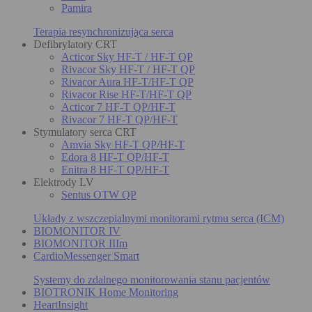
Pamira
Terapia resynchronizująca serca
Defibrylatory CRT
Acticor Sky HF-T / HF-T QP
Rivacor Sky HF-T / HF-T QP
Rivacor Aura HF-T/HF-T QP
Rivacor Rise HF-T/HF-T QP
Acticor 7 HF-T QP/HF-T
Rivacor 7 HF-T QP/HF-T
Stymulatory serca CRT
Amvia Sky HF-T QP/HF-T
Edora 8 HF-T QP/HF-T
Enitra 8 HF-T QP/HF-T
Elektrody LV
Sentus OTW QP
Układy z wszczepialnymi monitorami rytmu serca (ICM)
BIOMONITOR IV
BIOMONITOR IIIm
CardioMessenger Smart
Systemy do zdalnego monitorowania stanu pacjentów
BIOTRONIK Home Monitoring
HeartInsight