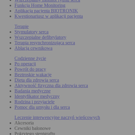
Funkcja Home Monitoring
Aplikacja pacjenta BIOTRONIK
Kwestionariusz w aplikacji pacjenta
Terapie
Stymulatory serca
Wszczepialne defibrylatory
Terapia resynchronizująca serca
Ablacja cewnikowa
Codzienne życie
Po operacji
Powrót do pracy
Beztroskie wakacje
Dieta dla zdrowia serca
Aktywność fizyczna dla zdrowia serca
Badania medyczne
Identyfikator medyczny
Rodzina i przyjaciele
Pomoc dla umysłu i dla serca
Leczenie interwencyjne naczyń wieńcowych
Akcesoria
Cewniki balonowe
Pokrytego stentgraftu