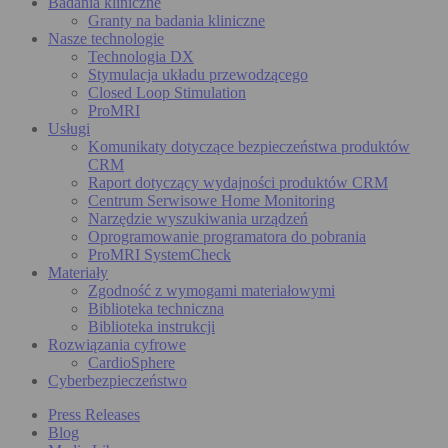
Badania kliniczne
Granty na badania kliniczne
Nasze technologie
Technologia DX
Stymulacja układu przewodzącego
Closed Loop Stimulation
ProMRI
Usługi
Komunikaty dotyczące bezpieczeństwa produktów
CRM
Raport dotyczący wydajności produktów CRM
Centrum Serwisowe Home Monitoring
Narzędzie wyszukiwania urządzeń
Oprogramowanie programatora do pobrania
ProMRI SystemCheck
Materiały
Zgodność z wymogami materiałowymi
Biblioteka techniczna
Biblioteka instrukcji
Rozwiązania cyfrowe
CardioSphere
Cyberbezpieczeństwo
Press Releases
Blog