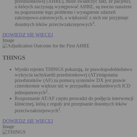
przedsionkowej (AHRE), może świadczyć fakt, że pacjenci,
u których zaczynają występować AHRE, są mocno narażeni
na pogorszenie tego problemu i wystąpienie zdarzeń
zakrzepowo-zatorowych, a większość z nich nie przyjmuje
3
doustnych leków przeciwzakrzepowych
.
DOWIEDZ SIĘ WIĘCEJ
Image
THINGS
Wyniki rejestru THINGS pokazują, że prawdopodobieństwo
wykrycia tachykardii przedsionkowej (AT)/migotania
przedsionków (AF) za pomocą systemów DX jest prawie
czterokrotnie większe niż w przypadku standardowych ICD
2
jednojamowych
.
Rozpoznanie AT/AF często prowadzi do podjęcia interwencji
klinicznej, którą z reguły jest przepisanie doustnych leków
2
przeciwzakrzepowych
.
DOWIEDZ SIĘ WIĘCEJ
Image