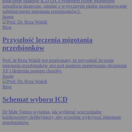
połączenie układów ICD DX z systemem Home Monitoring
umożliwia skuteczne, zgodne z wytycznymi zdalne monitorowanie
subklinicznego migotania przedsionków3.
Image
Blog
Przyszłość leczenia migotania
przedsionków
Prof. dr Reza Wakili jest przekonany, że przyszłość leczenia
migotania przedsionków stoi pod znakiem zmniejszania obciążenia
AF i śledzenia postępu choroby.
Image
Blog
Schemat wyboru ICD
Dr Mate Vamos wyjaśnia, jak wybierać wszczepialne
kardiowertery-defibrylatory, aby wcześnie wykrywać migotanie
przedsionków.