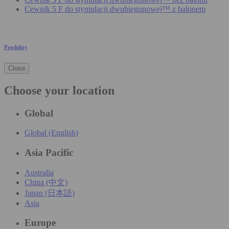
Cewnik 5 F do stymulacji dwubiegunowej™ z balonem
Produkty
Close
Choose your location
Global
Global (English)
Asia Pacific
Australia
China (中文)
Japan (日本語)
Asia
Europe