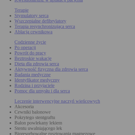
Terapie
Stymulatory serca
Wszczepialne defibrylatory
Terapia resynchronizująca serca
Ablacja cewnikowa
Codzienne życie
Po operacji
Powrót do pracy
Beztroskie wakacje
Dieta dla zdrowia serca
Aktywność fizyczna dla zdrowia serca
Badania medyczne
Identyfikator medyczny
Rodzina i przyjaciele
Pomoc dla umysłu i dla serca
Leczenie interwencyjne naczyń wieńcowych
Akcesoria
Cewniki balonowe
Pokrytego stentgraftu
Balon powlekany lekiem
Stentu uwalniającego lek
Bioresorbowalne rusztowania magnezowe