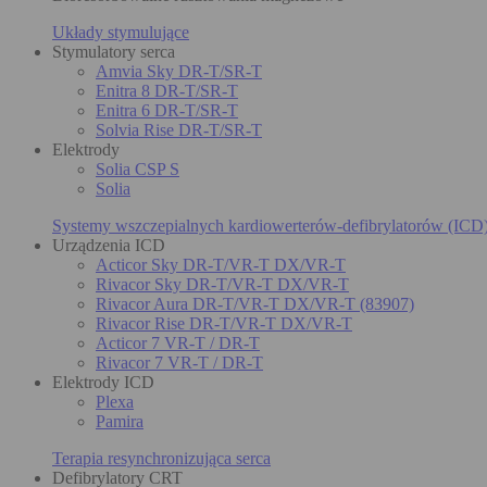
Układy stymulujące
Stymulatory serca
Amvia Sky DR-T/SR-T
Enitra 8 DR-T/SR-T
Enitra 6 DR-T/SR-T
Solvia Rise DR-T/SR-T
Elektrody
Solia CSP S
Solia
Systemy wszczepialnych kardiowerterów-defibrylatorów (ICD
Urządzenia ICD
Acticor Sky DR-T/VR-T DX/VR-T
Rivacor Sky DR-T/VR-T DX/VR-T
Rivacor Aura DR-T/VR-T DX/VR-T (83907)
Rivacor Rise DR-T/VR-T DX/VR-T
Acticor 7 VR-T / DR-T
Rivacor 7 VR-T / DR-T
Elektrody ICD
Plexa
Pamira
Terapia resynchronizująca serca
Defibrylatory CRT