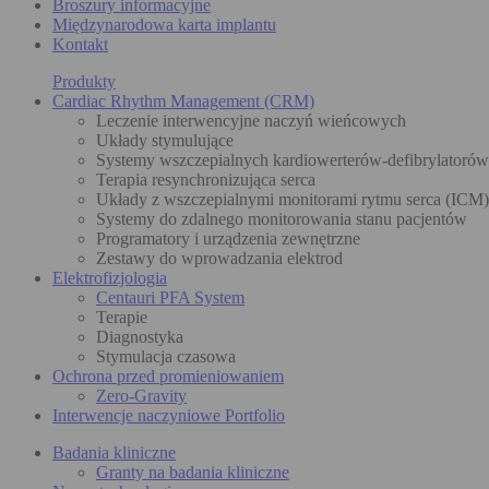
Broszury informacyjne
Międzynarodowa karta implantu
Kontakt
Produkty
Cardiac Rhythm Management (CRM)
Leczenie interwencyjne naczyń wieńcowych
Układy stymulujące
Systemy wszczepialnych kardiowerterów-defibrylatoró
Terapia resynchronizująca serca
Układy z wszczepialnymi monitorami rytmu serca (ICM)
Systemy do zdalnego monitorowania stanu pacjentów
Programatory i urządzenia zewnętrzne
Zestawy do wprowadzania elektrod
Elektrofizjologia
Centauri PFA System
Terapie
Diagnostyka
Stymulacja czasowa
Ochrona przed promieniowaniem
Zero-Gravity
Interwencje naczyniowe Portfolio
Badania kliniczne
Granty na badania kliniczne