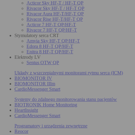
Acticor Sky HF-T / HF-T QP
Rivacor Sky HF-T / HF-T QP
Rivacor Aura HF-T/HF-T QP
Rivacor Rise HF-T/HF-T QP
Acticor 7 HF-T QP/HF-T
Rivacor 7 HF-T QP/HF-T
Stymulatory serca CRT
Amvia Sky HF-T QP/HF-T
Edora 8 HF-T QP/HF-T
Enitra 8 HF-T QP/HF-T
Elektrody LV
Sentus OTW QP
Układy z wszczepialnymi monitorami rytmu serca (ICM)
BIOMONITOR IV
BIOMONITOR IIIm
CardioMessenger Smart
Systemy do zdalnego monitorowania stanu pacjentów
BIOTRONIK Home Monitoring
HeartInsight
CardioMessenger Smart
Programatory i urządzenia zewnętrzne
Reocor