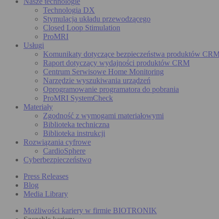
Nasze technologie
Technologia DX
Stymulacja układu przewodzącego
Closed Loop Stimulation
ProMRI
Usługi
Komunikaty dotyczące bezpieczeństwa produktów CR
Raport dotyczący wydajności produktów CRM
Centrum Serwisowe Home Monitoring
Narzędzie wyszukiwania urządzeń
Oprogramowanie programatora do pobrania
ProMRI SystemCheck
Materiały
Zgodność z wymogami materiałowymi
Biblioteka techniczna
Biblioteka instrukcji
Rozwiązania cyfrowe
CardioSphere
Cyberbezpieczeństwo
Press Releases
Blog
Media Library
Możliwości kariery w firmie BIOTRONIK