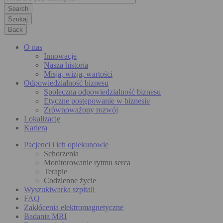
Szukaj
Back
O nas
Innowacje
Nasza historia
Misja, wizja, wartości
Odpowiedzialność biznesu
Społeczna odpowiedzialność biznesu
Etyczne postępowanie w biznesie
Zrównoważony rozwój
Lokalizacje
Kariera
Pacjenci i ich opiekunowie
Schorzenia
Monitorowanie rytmu serca
Terapie
Codzienne życie
Wyszukiwarka szpitali
FAQ
Zakłócenia elektromagnetyczne
Badania MRI