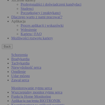
Szczeble kariery
Profesjonaliści i doświadczeni kandydaci
Studenci
Początkujący i praktykanci
Dlaczego warto z nami pracować?
Aplikacja
Proces aplikacji i wskazówki
Wdrożenie
Kariera | FAQ
Możliwości rozwoju kariery
Back
Schorzenia
Bradykardia
Tachykardia
Niewydolność serca
Omdlenie
Udar mózgu
Zawał serca
Monitorowanie rytmu serca
Wszczepialny monitor rytmu serca
Funkcja Home Monitoring
Aplikacja pacjenta BIOTRONIK
Kwestionariusz w aplikacji pacjenta