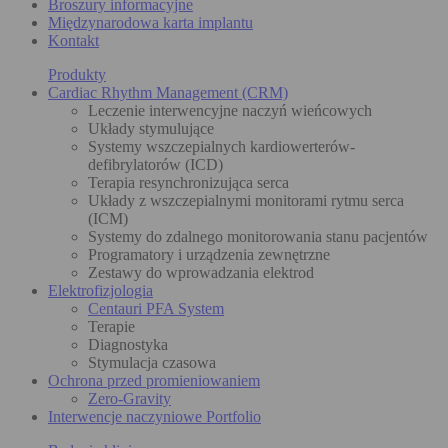
Broszury informacyjne
Międzynarodowa karta implantu
Kontakt
Produkty
Cardiac Rhythm Management (CRM)
Leczenie interwencyjne naczyń wieńcowych
Układy stymulujące
Systemy wszczepialnych kardiowerterów-
defibrylatorów (ICD)
Terapia resynchronizująca serca
Układy z wszczepialnymi monitorami rytmu serca
(ICM)
Systemy do zdalnego monitorowania stanu pacjentów
Programatory i urządzenia zewnętrzne
Zestawy do wprowadzania elektrod
Elektrofizjologia
Centauri PFA System
Terapie
Diagnostyka
Stymulacja czasowa
Ochrona przed promieniowaniem
Zero-Gravity
Interwencje naczyniowe Portfolio