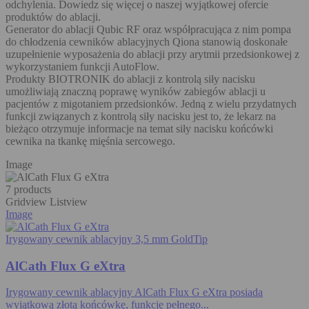
odchylenia. Dowiedz się więcej o naszej wyjątkowej ofercie
produktów do ablacji.
Generator do ablacji Qubic RF oraz współpracująca z nim pompa
do chłodzenia cewników ablacyjnych Qiona stanowią doskonałe
uzupełnienie wyposażenia do ablacji przy arytmii przedsionkowej z
wykorzystaniem funkcji AutoFlow.
Produkty BIOTRONIK do ablacji z kontrolą siły nacisku
umożliwiają znaczną poprawę wyników zabiegów ablacji u
pacjentów z migotaniem przedsionków. Jedną z wielu przydatnych
funkcji związanych z kontrolą siły nacisku jest to, że lekarz na
bieżąco otrzymuje informacje na temat siły nacisku końcówki
cewnika na tkankę mięśnia sercowego.
Image
7 products
Gridview
Listview
Image
Irygowany cewnik ablacyjny 3,5 mm GoldTip
AlCath Flux G eXtra
Irygowany cewnik ablacyjny AlCath Flux G eXtra posiada
wyjątkową złotą końcówkę, funkcję pełnego...