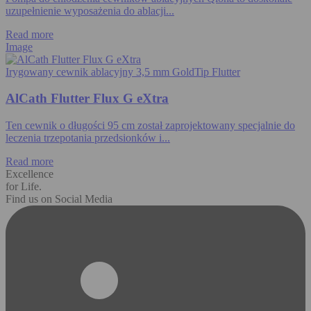
uzupełnienie wyposażenia do ablacji...
Read more
Image
Irygowany cewnik ablacyjny 3,5 mm GoldTip Flutter
AlCath Flutter Flux G eXtra
Ten cewnik o długości 95 cm został zaprojektowany specjalnie do
leczenia trzepotania przedsionków i...
Read more
Excellence
for Life.
Find us on Social Media