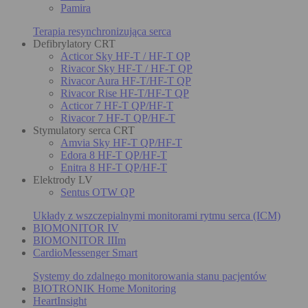
Pamira
Terapia resynchronizująca serca
Defibrylatory CRT
Acticor Sky HF-T / HF-T QP
Rivacor Sky HF-T / HF-T QP
Rivacor Aura HF-T/HF-T QP
Rivacor Rise HF-T/HF-T QP
Acticor 7 HF-T QP/HF-T
Rivacor 7 HF-T QP/HF-T
Stymulatory serca CRT
Amvia Sky HF-T QP/HF-T
Edora 8 HF-T QP/HF-T
Enitra 8 HF-T QP/HF-T
Elektrody LV
Sentus OTW QP
Układy z wszczepialnymi monitorami rytmu serca (ICM)
BIOMONITOR IV
BIOMONITOR IIIm
CardioMessenger Smart
Systemy do zdalnego monitorowania stanu pacjentów
BIOTRONIK Home Monitoring
HeartInsight