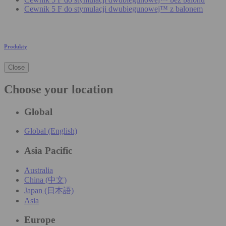
Cewnik 5 F do stymulacji dwubiegunowej™ z balonem
Produkty
Close
Choose your location
Global
Global (English)
Asia Pacific
Australia
China (中文)
Japan (日本語)
Asia
Europe