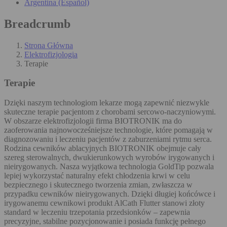
Argentina (Español)
Breadcrumb
Strona Główna
Elektrofizjologia
Terapie
Terapie
Dzięki naszym technologiom lekarze mogą zapewnić niezwykle
skuteczne terapie pacjentom z chorobami sercowo-naczyniowymi.
W obszarze elektrofizjologii firma BIOTRONIK ma do
zaoferowania najnowocześniejsze technologie, które pomagają w
diagnozowaniu i leczeniu pacjentów z zaburzeniami rytmu serca.
Rodzina cewników ablacyjnych BIOTRONIK obejmuje cały
szereg sterowalnych, dwukierunkowych wyrobów irygowanych i
nieirygowanych. Nasza wyjątkowa technologia GoldTip pozwala
lepiej wykorzystać naturalny efekt chłodzenia krwi w celu
bezpiecznego i skutecznego tworzenia zmian, zwłaszcza w
przypadku cewników nieirygowanych. Dzięki długiej końcówce i
irygowanemu cewnikowi produkt AlCath Flutter stanowi złoty
standard w leczeniu trzepotania przedsionków – zapewnia
precyzyjne, stabilne pozycjonowanie i posiada funkcję pełnego