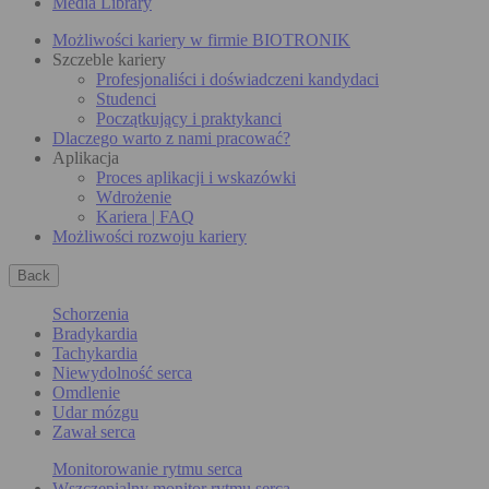
Media Library
Możliwości kariery w firmie BIOTRONIK
Szczeble kariery
Profesjonaliści i doświadczeni kandydaci
Studenci
Początkujący i praktykanci
Dlaczego warto z nami pracować?
Aplikacja
Proces aplikacji i wskazówki
Wdrożenie
Kariera | FAQ
Możliwości rozwoju kariery
Back
Schorzenia
Bradykardia
Tachykardia
Niewydolność serca
Omdlenie
Udar mózgu
Zawał serca
Monitorowanie rytmu serca
Wszczepialny monitor rytmu serca