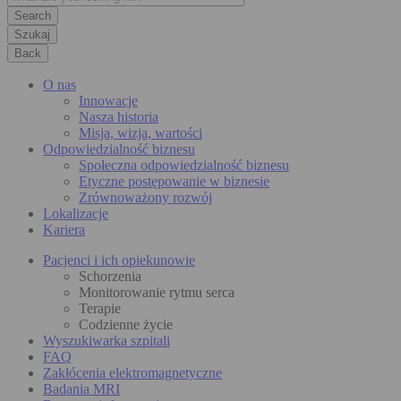
Szukaj
Back
O nas
Innowacje
Nasza historia
Misja, wizja, wartości
Odpowiedzialność biznesu
Społeczna odpowiedzialność biznesu
Etyczne postępowanie w biznesie
Zrównoważony rozwój
Lokalizacje
Kariera
Pacjenci i ich opiekunowie
Schorzenia
Monitorowanie rytmu serca
Terapie
Codzienne życie
Wyszukiwarka szpitali
FAQ
Zakłócenia elektromagnetyczne
Badania MRI