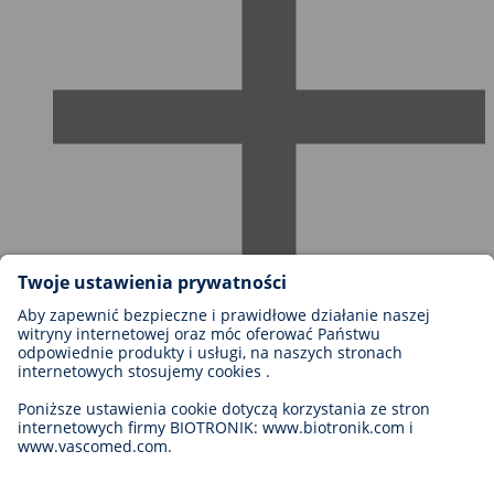
Możliwości kariery w firmie BIOTRONIK
Szczeble kariery
Dlaczego warto z nami pracować?
Aplikacja
Możliwości rozwoju kariery
Legal