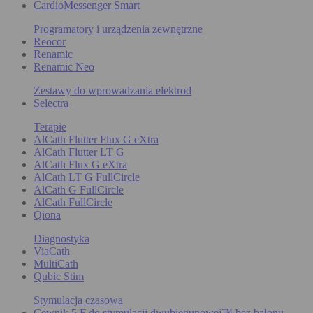
CardioMessenger Smart
Programatory i urządzenia zewnętrzne
Reocor
Renamic
Renamic Neo
Zestawy do wprowadzania elektrod
Selectra
Terapie
AlCath Flutter Flux G eXtra
AlCath Flutter LT G
AlCath Flux G eXtra
AlCath LT G FullCircle
AlCath G FullCircle
AlCath FullCircle
Qiona
Diagnostyka
ViaCath
MultiCath
Qubic Stim
Stymulacja czasowa
Cewnik 5 F do stymulacji dwubiegunowej™ bez balonu