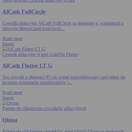
Nieirygowany cewnik ablacyjny 4 mm
AlCath FullCircle
Cewniki ablacyjne AlCath FullCircle są dostępne w wariantach z
różnymi długościami końcówki...
Read more
Image
Cewnik ablacyjny 8 mm GoldTip Flutter
AlCath Flutter LT G
Ten cewnik o długości 95 cm został zaprojektowany specjalnie do
leczenia trzepotania przedsionków i...
Read more
Image
Pompa do chłodzenia cewników ablacyjnych
Qiona
Pompa do chłodzenia cewników ablacyjnych Qiona to doskonałe