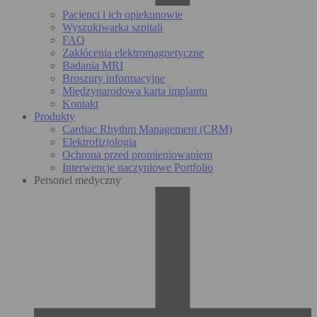
Pacjenci i ich opiekunowie
Wyszukiwarka szpitali
FAQ
Zakłócenia elektromagnetyczne
Badania MRI
Broszury informacyjne
Międzynarodowa karta implantu
Kontakt
Produkty
Cardiac Rhythm Management (CRM)
Elektrofizjologia
Ochrona przed promieniowaniem
Interwencje naczyniowe Portfolio
Personel medyczny