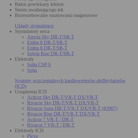
Balon powlekany lekiem
Stentu uwalniającego lek
Bioresorbowalne rusztowania magnezowe
Układy stymulujące
Stymulatory serca
Amvia Sky DR-T/SR-T
Enitra 8 DR-T/SR-T
Enitra 6 DR-T/SR-T
Solvia Rise DR-T/SR-T
Elektrody
Solia CSP S
Solia
Systemy wszczepialnych kardiowerterów-defibrylatorów
(ICD)
Urządzenia ICD
Acticor Sky DR-T/VR-T DX/VR-T
Rivacor Sky DR-T/VR-T DX/VR-T
Rivacor Aura DR-T/VR-T DX/VR-T (83907)
Rivacor Rise DR-T/VR-T DX/VR-T
Acticor 7 VR-T / DR-T
Rivacor 7 VR-T / DR-T
Elektrody ICD
Plexa