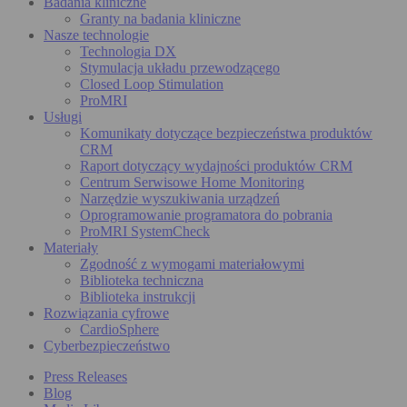
Badania kliniczne
Granty na badania kliniczne
Nasze technologie
Technologia DX
Stymulacja układu przewodzącego
Closed Loop Stimulation
ProMRI
Usługi
Komunikaty dotyczące bezpieczeństwa produktów
CRM
Raport dotyczący wydajności produktów CRM
Centrum Serwisowe Home Monitoring
Narzędzie wyszukiwania urządzeń
Oprogramowanie programatora do pobrania
ProMRI SystemCheck
Materiały
Zgodność z wymogami materiałowymi
Biblioteka techniczna
Biblioteka instrukcji
Rozwiązania cyfrowe
CardioSphere
Cyberbezpieczeństwo
Press Releases
Blog