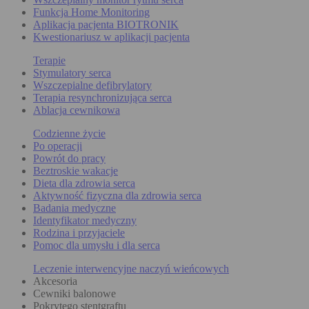
Funkcja Home Monitoring
Aplikacja pacjenta BIOTRONIK
Kwestionariusz w aplikacji pacjenta
Terapie
Stymulatory serca
Wszczepialne defibrylatory
Terapia resynchronizująca serca
Ablacja cewnikowa
Codzienne życie
Po operacji
Powrót do pracy
Beztroskie wakacje
Dieta dla zdrowia serca
Aktywność fizyczna dla zdrowia serca
Badania medyczne
Identyfikator medyczny
Rodzina i przyjaciele
Pomoc dla umysłu i dla serca
Leczenie interwencyjne naczyń wieńcowych
Akcesoria
Cewniki balonowe
Pokrytego stentgraftu