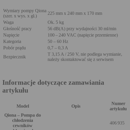
Wymiary pompy Qiona
225 mm x 240 mm x 170 mm
(szer. x wys. x gł.)
Waga
Ok. 5 kg
Głośność pracy
56 dB(A) przy wydajności 30 ml/min
Napięcie
100 – 240 VAC (napięcie przemienne)
Kategoria
50 – 60 Hz
Pobór prądu
0,7 – 0,3 A
T 3,15 A / 250 V, nie podlega wymianie,
Bezpiecznik
należy skontaktować się z serwisem
Informacje dotyczące zamawiania
artykułu
Numer
Model
Opis
artykułu
Qiona – Pompa do
chłodzenia
406 935
cewników