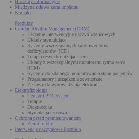
Broszury informacyjne
Międzynarodowa karta implantu
Kontakt
Produkty
Cardiac Rhythm Management (CRM)
Leczenie interwencyjne naczyń wieńcowych
Układy stymulujące
Systemy wszczepialnych kardiowerterów-
defibrylatorów (ICD)
Terapia resynchronizująca serca
Układy z wszczepialnymi monitorami rytmu serca
(ICM)
Systemy do zdalnego monitorowania stanu pacjentów
Programatory i urządzenia zewnętrzne
Zestawy do wprowadzania elektrod
Elektrofizjologia
Centauri PFA System
Terapie
Diagnostyka
Stymulacja czasowa
Ochrona przed promieniowaniem
Zero-Gravity
Interwencje naczyniowe Portfolio