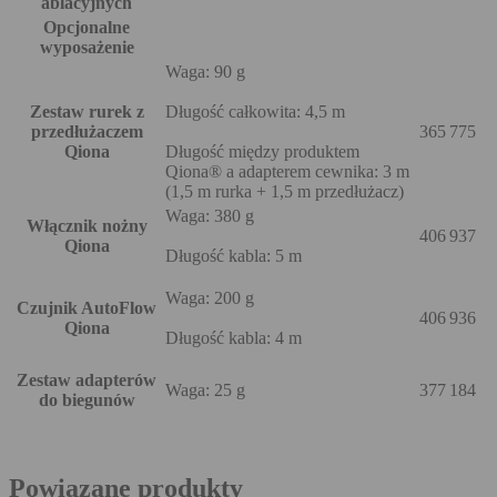
ablacyjnych
Opcjonalne
wyposażenie
Waga: 90 g
Zestaw rurek z
Długość całkowita: 4,5 m
przedłużaczem
365 775
Qiona
Długość między produktem
Qiona® a adapterem cewnika: 3 m
(1,5 m rurka + 1,5 m przedłużacz)
Waga: 380 g
Włącznik nożny
406 937
Qiona
Długość kabla: 5 m
Waga: 200 g
Czujnik AutoFlow
406 936
Qiona
Długość kabla: 4 m
Zestaw adapterów
Waga: 25 g
377 184
do biegunów
Powiązane produkty