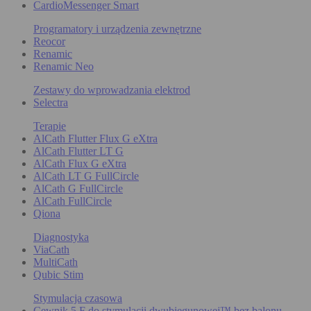
CardioMessenger Smart
Programatory i urządzenia zewnętrzne
Reocor
Renamic
Renamic Neo
Zestawy do wprowadzania elektrod
Selectra
Terapie
AlCath Flutter Flux G eXtra
AlCath Flutter LT G
AlCath Flux G eXtra
AlCath LT G FullCircle
AlCath G FullCircle
AlCath FullCircle
Qiona
Diagnostyka
ViaCath
MultiCath
Qubic Stim
Stymulacja czasowa
Cewnik 5 F do stymulacji dwubiegunowej™ bez balonu