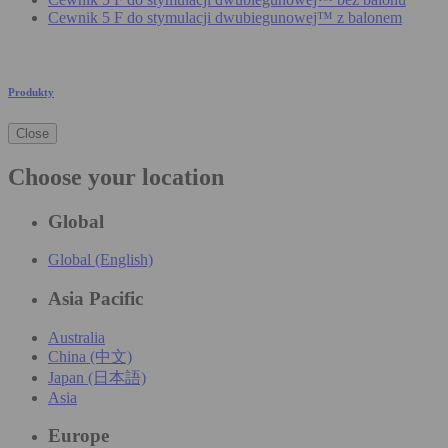
Cewnik 5 F do stymulacji dwubiegunowej™ z balonem
Produkty
Close
Choose your location
Global
Global (English)
Asia Pacific
Australia
China (中文)
Japan (日本語)
Asia
Europe