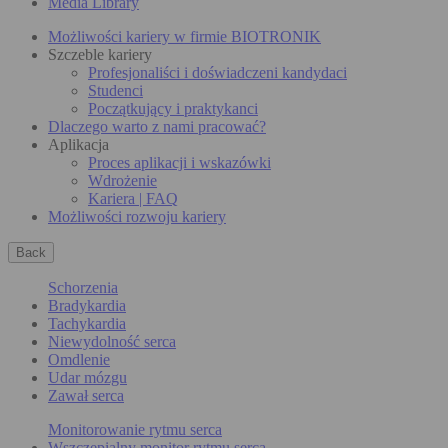
Media Library
Możliwości kariery w firmie BIOTRONIK
Szczeble kariery
Profesjonaliści i doświadczeni kandydaci
Studenci
Początkujący i praktykanci
Dlaczego warto z nami pracować?
Aplikacja
Proces aplikacji i wskazówki
Wdrożenie
Kariera | FAQ
Możliwości rozwoju kariery
Back
Schorzenia
Bradykardia
Tachykardia
Niewydolność serca
Omdlenie
Udar mózgu
Zawał serca
Monitorowanie rytmu serca
Wszczepialny monitor rytmu serca