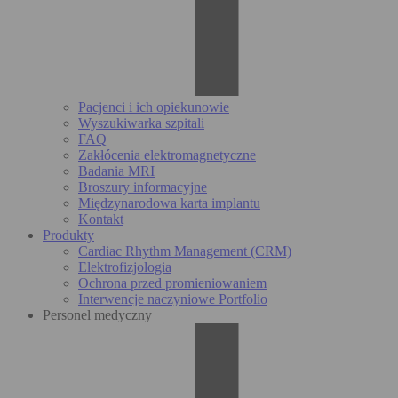
Pacjenci i ich opiekunowie
Wyszukiwarka szpitali
FAQ
Zakłócenia elektromagnetyczne
Badania MRI
Broszury informacyjne
Międzynarodowa karta implantu
Kontakt
Produkty
Cardiac Rhythm Management (CRM)
Elektrofizjologia
Ochrona przed promieniowaniem
Interwencje naczyniowe Portfolio
Personel medyczny