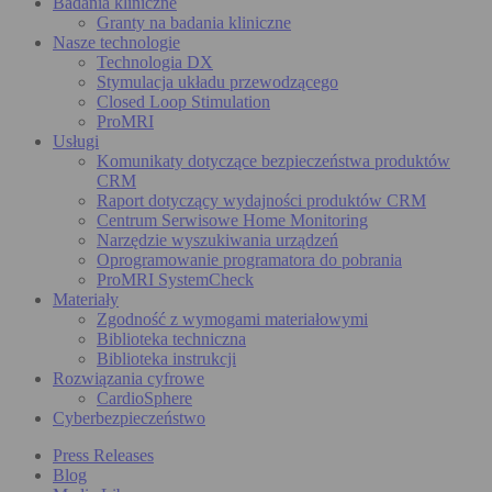
Badania kliniczne
Granty na badania kliniczne
Nasze technologie
Technologia DX
Stymulacja układu przewodzącego
Closed Loop Stimulation
ProMRI
Usługi
Komunikaty dotyczące bezpieczeństwa produktów
CRM
Raport dotyczący wydajności produktów CRM
Centrum Serwisowe Home Monitoring
Narzędzie wyszukiwania urządzeń
Oprogramowanie programatora do pobrania
ProMRI SystemCheck
Materiały
Zgodność z wymogami materiałowymi
Biblioteka techniczna
Biblioteka instrukcji
Rozwiązania cyfrowe
CardioSphere
Cyberbezpieczeństwo
Press Releases
Blog