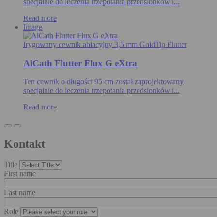
specjalnie do leczenia trzepotania przedsionków i...
Read more
Image
Irygowany cewnik ablacyjny 3,5 mm GoldTip Flutter
AlCath Flutter Flux G eXtra
Ten cewnik o długości 95 cm został zaprojektowany
specjalnie do leczenia trzepotania przedsionków i...
Read more
Kontakt
Title
First name
Last name
Role