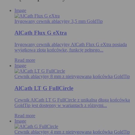
Image
Irygowany cewnik ablacyjny 3,5 mm GoldTip
AlCath Flux G eXtra
Irygowany cewnik ablacyjny AlCath Flux G eXtra posiada
wyjątkową złotą końcówkę, funkcję pełnego...
Read more
Image
Cewnik ablacyjny 8 mm z nieirygowaną końcówką GoldTip
AlCath LT G FullCircle
Cewnik AlCath LT G FullCircle z unikalną długą końcówką
GoldTip jest dostępny w wariantach z różnymi...
Read more
Image
Cewnik ablacyjny 4 mm z nieirygowaną końcówką GoldTip