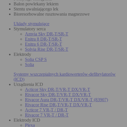
Balon powlekany lekiem
Stentu uwalniającego lek
Bioresorbowalne rusztowania magnezowe
Układy stymulujące
Stymulatory serca
Amvia Sky DR-T/SR-T
Enitra 8 DR-T/SR-T
Enitra 6 DR-T/SR-T
Solvia Rise DR-T/SR-T
Elektrody
Solia CSP S
Solia
Systemy wszczepialnych kardiowerterów-defibrylatorów
(ICD)
Urządzenia ICD
Acticor Sky DR-T/VR-T DX/VR-T
Rivacor Sky DR-T/VR-T DX/VR-T
Rivacor Aura DR-T/VR-T DX/VR-T (83907)
Rivacor Rise DR-T/VR-T DX/VR-T
Acticor 7 VR-T / DR-T
Rivacor 7 VR-T / DR-T
Elektrody ICD
Plexa