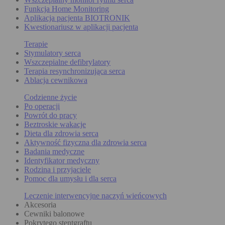
Funkcja Home Monitoring
Aplikacja pacjenta BIOTRONIK
Kwestionariusz w aplikacji pacjenta
Terapie
Stymulatory serca
Wszczepialne defibrylatory
Terapia resynchronizująca serca
Ablacja cewnikowa
Codzienne życie
Po operacji
Powrót do pracy
Beztroskie wakacje
Dieta dla zdrowia serca
Aktywność fizyczna dla zdrowia serca
Badania medyczne
Identyfikator medyczny
Rodzina i przyjaciele
Pomoc dla umysłu i dla serca
Leczenie interwencyjne naczyń wieńcowych
Akcesoria
Cewniki balonowe
Pokrytego stentgraftu