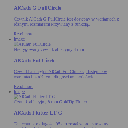
AlCath G FullCircle
Cewnik AlCath G FullCircle jest dostępny w wariantach z
różnymi rozmiarami krzywizny z funkcją...
Read more
Image
Nieirygowany cewnik ablacyjny 4 mm
AlCath FullCircle
Cewniki ablacyjne AlCath FullCircle są dostępne w
wariantach z różnymi długościami końcówki...
Read more
Image
Cewnik ablacyjny 8 mm GoldTip Flutter
AlCath Flutter LT G
Ten cewnik o długości 95 cm został zaprojektowany