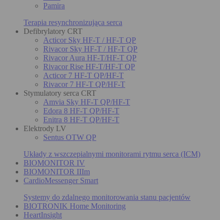
Pamira
Terapia resynchronizująca serca
Defibrylatory CRT
Acticor Sky HF-T / HF-T QP
Rivacor Sky HF-T / HF-T QP
Rivacor Aura HF-T/HF-T QP
Rivacor Rise HF-T/HF-T QP
Acticor 7 HF-T QP/HF-T
Rivacor 7 HF-T QP/HF-T
Stymulatory serca CRT
Amvia Sky HF-T QP/HF-T
Edora 8 HF-T QP/HF-T
Enitra 8 HF-T QP/HF-T
Elektrody LV
Sentus OTW QP
Układy z wszczepialnymi monitorami rytmu serca (ICM)
BIOMONITOR IV
BIOMONITOR IIIm
CardioMessenger Smart
Systemy do zdalnego monitorowania stanu pacjentów
BIOTRONIK Home Monitoring
HeartInsight