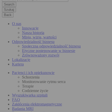
Szukaj
Back
O nas
Innowacje
Nasza historia
Misja, wizja, wartości
Odpowiedzialność biznesu
Społeczna odpowiedzialność biznesu
Etyczne postępowanie w biznesie
Zrównoważony rozwój
Lokalizacje
Kariera
Pacjenci i ich opiekunowie
Schorzenia
Monitorowanie rytmu serca
Terapie
Codzienne życie
Wyszukiwarka szpitali
FAQ
Zakłócenia elektromagnetyczne
Badania MRI