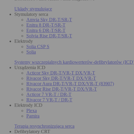
Układy stymulujące
Stymulatory serca
Amvia Sky DR-T/SR-T
Enitra 8 DR-T/SR-T
Enitra 6 DR-T/SR-T
Solvia Rise DR-T/SR-T
Elektrody
Solia CSP S
Solia
Systemy wszczepialnych kardiowerterów-defibrylatorów (ICD
Urządzenia ICD
Acticor Sky DR-T/VR-T DX/VR-T
Rivacor Sky DR-T/VR-T DX/VR-T
Rivacor Aura DR-T/VR-T DX/VR-T (83907)
Rivacor Rise DR-T/VR-T DX/VR-T
Acticor 7 VR-T / DR-T
Rivacor 7 VR-T / DR-T
Elektrody ICD
Plexa
Pamira
Terapia resynchronizująca serca
Defibrylatory CRT