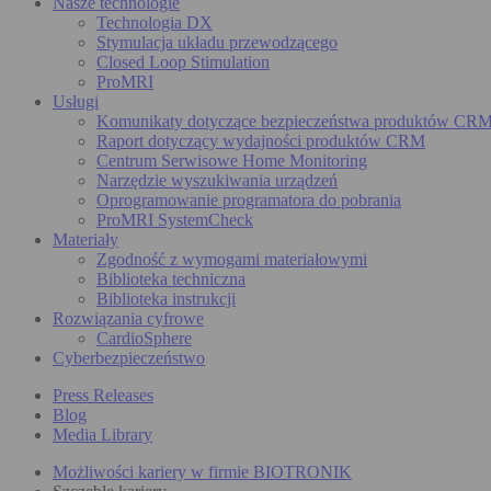
Nasze technologie
Technologia DX
Stymulacja układu przewodzącego
Closed Loop Stimulation
ProMRI
Usługi
Komunikaty dotyczące bezpieczeństwa produktów CR
Raport dotyczący wydajności produktów CRM
Centrum Serwisowe Home Monitoring
Narzędzie wyszukiwania urządzeń
Oprogramowanie programatora do pobrania
ProMRI SystemCheck
Materiały
Zgodność z wymogami materiałowymi
Biblioteka techniczna
Biblioteka instrukcji
Rozwiązania cyfrowe
CardioSphere
Cyberbezpieczeństwo
Press Releases
Blog
Media Library
Możliwości kariery w firmie BIOTRONIK