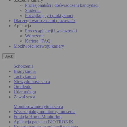
Szczeble kariery
Profesjonaliści i doświadczeni kandydaci
Studenci
Początkujący i praktykanci
Dlaczego warto z nami pracować?
Aplikacja
Proces aplikacji i wskazówki
Wdrożenie
Kariera | FAQ
Możliwości rozwoju kariery
Back
Schorzenia
Bradykardia
Tachykardia
Niewydolność serca
Omdlenie
Udar mózgu
Zawał serca
Monitorowanie rytmu serca
Wszczepialny monitor rytmu serca
Funkcja Home Monitoring
Aplikacja pacjenta BIOTRONIK
Kwestionariusz w aplikacji pacjenta