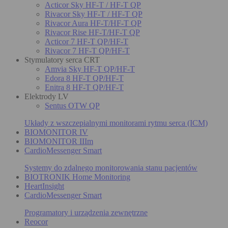
Acticor Sky HF-T / HF-T QP
Rivacor Sky HF-T / HF-T QP
Rivacor Aura HF-T/HF-T QP
Rivacor Rise HF-T/HF-T QP
Acticor 7 HF-T QP/HF-T
Rivacor 7 HF-T QP/HF-T
Stymulatory serca CRT
Amvia Sky HF-T QP/HF-T
Edora 8 HF-T QP/HF-T
Enitra 8 HF-T QP/HF-T
Elektrody LV
Sentus OTW QP
Układy z wszczepialnymi monitorami rytmu serca (ICM)
BIOMONITOR IV
BIOMONITOR IIIm
CardioMessenger Smart
Systemy do zdalnego monitorowania stanu pacjentów
BIOTRONIK Home Monitoring
HeartInsight
CardioMessenger Smart
Programatory i urządzenia zewnętrzne
Reocor