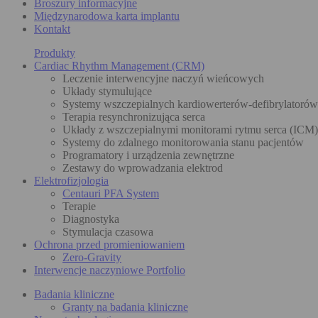
Broszury informacyjne
Międzynarodowa karta implantu
Kontakt
Produkty
Cardiac Rhythm Management (CRM)
Leczenie interwencyjne naczyń wieńcowych
Układy stymulujące
Systemy wszczepialnych kardiowerterów-defibrylatoró
Terapia resynchronizująca serca
Układy z wszczepialnymi monitorami rytmu serca (ICM)
Systemy do zdalnego monitorowania stanu pacjentów
Programatory i urządzenia zewnętrzne
Zestawy do wprowadzania elektrod
Elektrofizjologia
Centauri PFA System
Terapie
Diagnostyka
Stymulacja czasowa
Ochrona przed promieniowaniem
Zero-Gravity
Interwencje naczyniowe Portfolio
Badania kliniczne
Granty na badania kliniczne