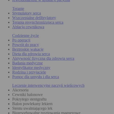
Terapie
Stymulatory serca
Wszczepialne defibrylatory
Terapia resynchronizująca serca
Ablacja cewnikowa
Codzienne życie
Po operacji
Powrót do pracy
Beztroskie wakacje
Dieta dla zdrowia serca
Aktywność fizyczna dla zdrowia serca
Badania medyczne
Identyfikator medyczny
Rodzina i przyjaciele
Pomoc dla umysłu i dla serca
Leczenie interwencyjne naczyń wieńcowych
Akcesoria
Cewniki balonowe
Pokrytego stentgraftu
Balon powlekany lekiem
Stentu uwalniającego lek
Bioresorbowalne rusztowania magnezowe