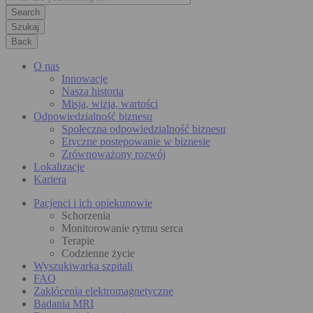
Szukaj
Back
O nas
Innowacje
Nasza historia
Misja, wizja, wartości
Odpowiedzialność biznesu
Społeczna odpowiedzialność biznesu
Etyczne postępowanie w biznesie
Zrównoważony rozwój
Lokalizacje
Kariera
Pacjenci i ich opiekunowie
Schorzenia
Monitorowanie rytmu serca
Terapie
Codzienne życie
Wyszukiwarka szpitali
FAQ
Zakłócenia elektromagnetyczne
Badania MRI