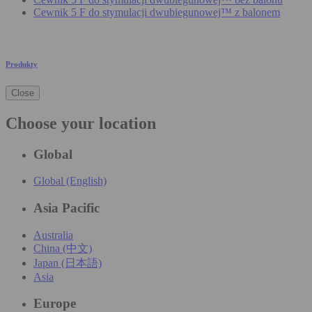
Cewnik 5 F do stymulacji dwubiegunowej™ z balonem
Produkty
Close
Choose your location
Global
Global (English)
Asia Pacific
Australia
China (中文)
Japan (日本語)
Asia
Europe