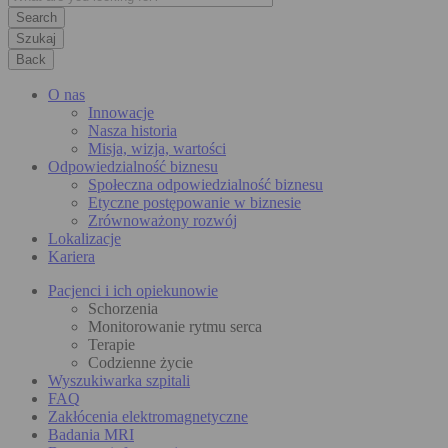
Szukaj
Back
O nas
Innowacje
Nasza historia
Misja, wizja, wartości
Odpowiedzialność biznesu
Społeczna odpowiedzialność biznesu
Etyczne postępowanie w biznesie
Zrównoważony rozwój
Lokalizacje
Kariera
Pacjenci i ich opiekunowie
Schorzenia
Monitorowanie rytmu serca
Terapie
Codzienne życie
Wyszukiwarka szpitali
FAQ
Zakłócenia elektromagnetyczne
Badania MRI