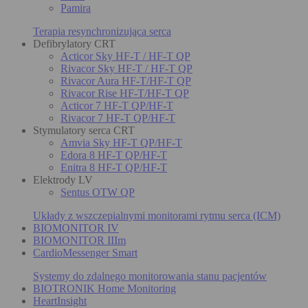
Pamira
Terapia resynchronizująca serca
Defibrylatory CRT
Acticor Sky HF-T / HF-T QP
Rivacor Sky HF-T / HF-T QP
Rivacor Aura HF-T/HF-T QP
Rivacor Rise HF-T/HF-T QP
Acticor 7 HF-T QP/HF-T
Rivacor 7 HF-T QP/HF-T
Stymulatory serca CRT
Amvia Sky HF-T QP/HF-T
Edora 8 HF-T QP/HF-T
Enitra 8 HF-T QP/HF-T
Elektrody LV
Sentus OTW QP
Układy z wszczepialnymi monitorami rytmu serca (ICM)
BIOMONITOR IV
BIOMONITOR IIIm
CardioMessenger Smart
Systemy do zdalnego monitorowania stanu pacjentów
BIOTRONIK Home Monitoring
HeartInsight