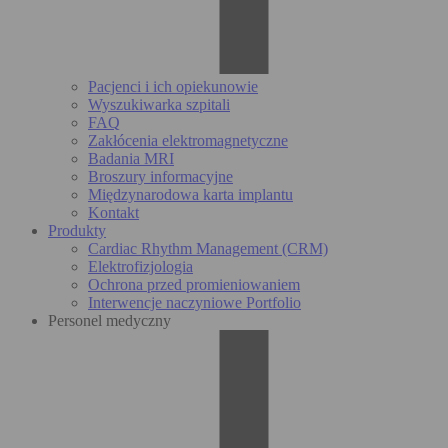
Pacjenci i ich opiekunowie
Wyszukiwarka szpitali
FAQ
Zakłócenia elektromagnetyczne
Badania MRI
Broszury informacyjne
Międzynarodowa karta implantu
Kontakt
Produkty
Cardiac Rhythm Management (CRM)
Elektrofizjologia
Ochrona przed promieniowaniem
Interwencje naczyniowe Portfolio
Personel medyczny