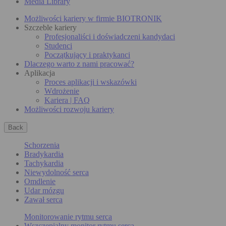
Media Library
Możliwości kariery w firmie BIOTRONIK
Szczeble kariery
Profesjonaliści i doświadczeni kandydaci
Studenci
Początkujący i praktykanci
Dlaczego warto z nami pracować?
Aplikacja
Proces aplikacji i wskazówki
Wdrożenie
Kariera | FAQ
Możliwości rozwoju kariery
Back
Schorzenia
Bradykardia
Tachykardia
Niewydolność serca
Omdlenie
Udar mózgu
Zawał serca
Monitorowanie rytmu serca
Wszczepialny monitor rytmu serca