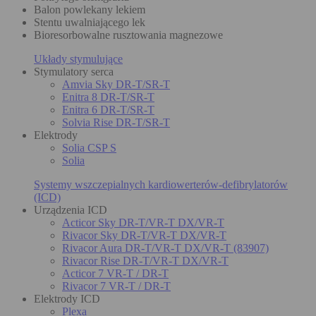
Balon powlekany lekiem
Stentu uwalniającego lek
Bioresorbowalne rusztowania magnezowe
Układy stymulujące
Stymulatory serca
Amvia Sky DR-T/SR-T
Enitra 8 DR-T/SR-T
Enitra 6 DR-T/SR-T
Solvia Rise DR-T/SR-T
Elektrody
Solia CSP S
Solia
Systemy wszczepialnych kardiowerterów-defibrylatorów
(ICD)
Urządzenia ICD
Acticor Sky DR-T/VR-T DX/VR-T
Rivacor Sky DR-T/VR-T DX/VR-T
Rivacor Aura DR-T/VR-T DX/VR-T (83907)
Rivacor Rise DR-T/VR-T DX/VR-T
Acticor 7 VR-T / DR-T
Rivacor 7 VR-T / DR-T
Elektrody ICD
Plexa