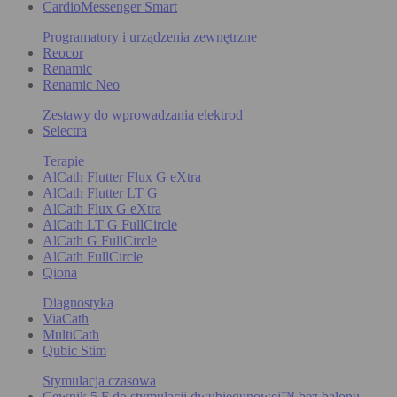
CardioMessenger Smart
Programatory i urządzenia zewnętrzne
Reocor
Renamic
Renamic Neo
Zestawy do wprowadzania elektrod
Selectra
Terapie
AlCath Flutter Flux G eXtra
AlCath Flutter LT G
AlCath Flux G eXtra
AlCath LT G FullCircle
AlCath G FullCircle
AlCath FullCircle
Qiona
Diagnostyka
ViaCath
MultiCath
Qubic Stim
Stymulacja czasowa
Cewnik 5 F do stymulacji dwubiegunowej™ bez balonu