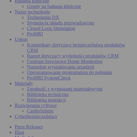
Badania kliniczne
Granty na badania kliniczne
Nasze technologie
Technologia DX
Stymulacja układu przewodzącego
Closed Loop Stimulation
ProMRI
Usługi
Komunikaty dotyczące bezpieczeństwa produktów
CRM
Raport dotyczący wydajności produktów CRM
Centrum Serwisowe Home Monitoring
Narzędzie wyszukiwania urządzeń
Oprogramowanie programatora do pobrania
ProMRI SystemCheck
Materiały
Zgodność z wymogami materiałowymi
Biblioteka techniczna
Biblioteka instrukcji
Rozwiązania cyfrowe
CardioSphere
Cyberbezpieczeństwo
Press Releases
Blog