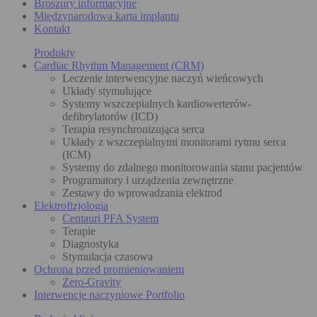
Broszury informacyjne
Międzynarodowa karta implantu
Kontakt
Produkty
Cardiac Rhythm Management (CRM)
Leczenie interwencyjne naczyń wieńcowych
Układy stymulujące
Systemy wszczepialnych kardiowerterów-
defibrylatorów (ICD)
Terapia resynchronizująca serca
Układy z wszczepialnymi monitorami rytmu serca
(ICM)
Systemy do zdalnego monitorowania stanu pacjentów
Programatory i urządzenia zewnętrzne
Zestawy do wprowadzania elektrod
Elektrofizjologia
Centauri PFA System
Terapie
Diagnostyka
Stymulacja czasowa
Ochrona przed promieniowaniem
Zero-Gravity
Interwencje naczyniowe Portfolio