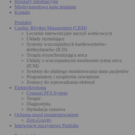
Broszury informacyjne
Międzynarodowa karta implantu
Kontakt
Produkty
Cardiac Rhythm Management (CRM)
Leczenie interwencyjne naczyń wieńcowych
Układy stymulujące
Systemy wszczepialnych kardiowerterów-
defibrylatorów (ICD)
Terapia resynchronizująca serca
Układy z wszczepialnymi monitorami rytmu serca
(ICM)
Systemy do zdalnego monitorowania stanu pacjentów
Programatory i urządzenia zewnętrzne
Zestawy do wprowadzania elektrod
Elektrofizjologia
Centauri PFA System
Terapie
Diagnostyka
Stymulacja czasowa
Ochrona przed promieniowaniem
Zero-Gravity
Interwencje naczyniowe Portfolio