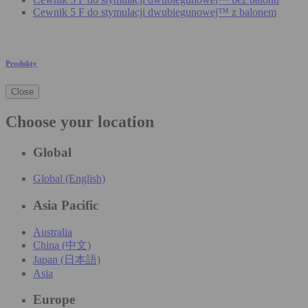
Cewnik 5 F do stymulacji dwubiegunowej™ z balonem
Produkty
Close
Choose your location
Global
Global (English)
Asia Pacific
Australia
China (中文)
Japan (日本語)
Asia
Europe