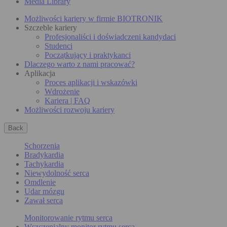
Media Library
Możliwości kariery w firmie BIOTRONIK
Szczeble kariery
Profesjonaliści i doświadczeni kandydaci
Studenci
Początkujący i praktykanci
Dlaczego warto z nami pracować?
Aplikacja
Proces aplikacji i wskazówki
Wdrożenie
Kariera | FAQ
Możliwości rozwoju kariery
Back
Schorzenia
Bradykardia
Tachykardia
Niewydolność serca
Omdlenie
Udar mózgu
Zawał serca
Monitorowanie rytmu serca
Wszczepialny monitor rytmu serca