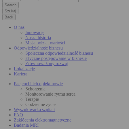
Szukaj
Back
O nas
Innowacje
Nasza historia
Misja, wizja, wartości
Odpowiedzialność biznesu
Społeczna odpowiedzialność biznesu
Etyczne postępowanie w biznesie
Zrównoważony rozwój
Lokalizacje
Kariera
Pacjenci i ich opiekunowie
Schorzenia
Monitorowanie rytmu serca
Terapie
Codzienne życie
Wyszukiwarka szpitali
FAQ
Zakłócenia elektromagnetyczne
Badania MRI