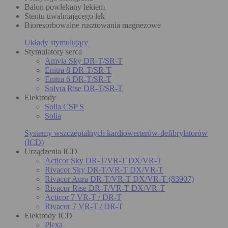
Balon powlekany lekiem
Stentu uwalniającego lek
Bioresorbowalne rusztowania magnezowe
Układy stymulujące
Stymulatory serca
Amvia Sky DR-T/SR-T
Enitra 8 DR-T/SR-T
Enitra 6 DR-T/SR-T
Solvia Rise DR-T/SR-T
Elektrody
Solia CSP S
Solia
Systemy wszczepialnych kardiowerterów-defibrylatorów
(ICD)
Urządzenia ICD
Acticor Sky DR-T/VR-T DX/VR-T
Rivacor Sky DR-T/VR-T DX/VR-T
Rivacor Aura DR-T/VR-T DX/VR-T (83907)
Rivacor Rise DR-T/VR-T DX/VR-T
Acticor 7 VR-T / DR-T
Rivacor 7 VR-T / DR-T
Elektrody ICD
Plexa