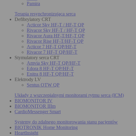
Pamira
Terapia resynchronizująca serca
Defibrylatory CRT
Acticor Sky HF-T / HF-T QP
Rivacor Sky HF-T / HF-T QP
Rivacor Aura HF-T/HF-T QP
Rivacor Rise HF-T/HF-T QP
Acticor 7 HF-T QP/HF-T
Rivacor 7 HF-T QP/HF-T
Stymulatory serca CRT
Amvia Sky HF-T QP/HF-T
Edora 8 HF-T QP/HF-T
Enitra 8 HF-T QP/HF-T
Elektrody LV
Sentus OTW QP
Układy z wszczepialnymi monitorami rytmu serca (ICM)
BIOMONITOR IV
BIOMONITOR IIIm
CardioMessenger Smart
Systemy do zdalnego monitorowania stanu pacjentów
BIOTRONIK Home Monitoring
HeartInsight