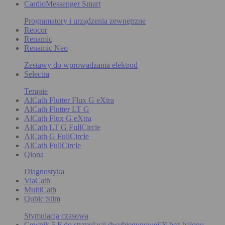
CardioMessenger Smart
Programatory i urządzenia zewnętrzne
Reocor
Renamic
Renamic Neo
Zestawy do wprowadzania elektrod
Selectra
Terapie
AlCath Flutter Flux G eXtra
AlCath Flutter LT G
AlCath Flux G eXtra
AlCath LT G FullCircle
AlCath G FullCircle
AlCath FullCircle
Qiona
Diagnostyka
ViaCath
MultiCath
Qubic Stim
Stymulacja czasowa
Cewnik 5 F do stymulacji dwubiegunowej™ bez balonu