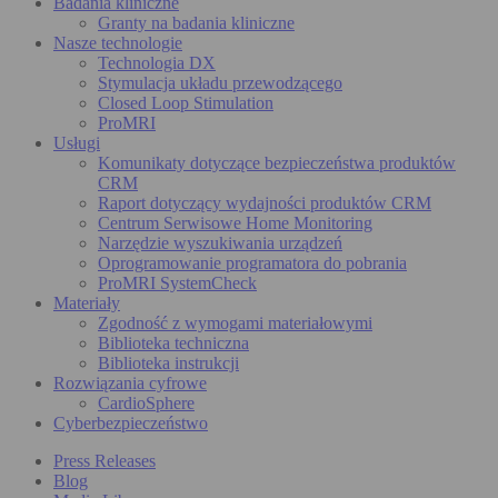
Badania kliniczne
Granty na badania kliniczne
Nasze technologie
Technologia DX
Stymulacja układu przewodzącego
Closed Loop Stimulation
ProMRI
Usługi
Komunikaty dotyczące bezpieczeństwa produktów
CRM
Raport dotyczący wydajności produktów CRM
Centrum Serwisowe Home Monitoring
Narzędzie wyszukiwania urządzeń
Oprogramowanie programatora do pobrania
ProMRI SystemCheck
Materiały
Zgodność z wymogami materiałowymi
Biblioteka techniczna
Biblioteka instrukcji
Rozwiązania cyfrowe
CardioSphere
Cyberbezpieczeństwo
Press Releases
Blog