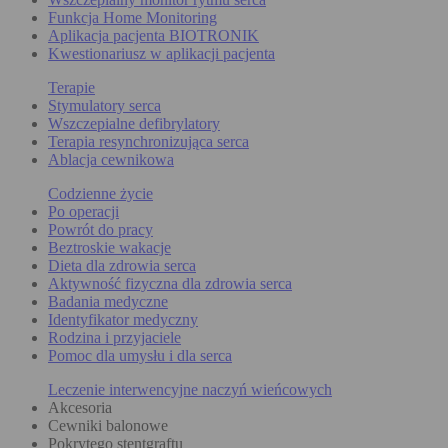
Funkcja Home Monitoring
Aplikacja pacjenta BIOTRONIK
Kwestionariusz w aplikacji pacjenta
Terapie
Stymulatory serca
Wszczepialne defibrylatory
Terapia resynchronizująca serca
Ablacja cewnikowa
Codzienne życie
Po operacji
Powrót do pracy
Beztroskie wakacje
Dieta dla zdrowia serca
Aktywność fizyczna dla zdrowia serca
Badania medyczne
Identyfikator medyczny
Rodzina i przyjaciele
Pomoc dla umysłu i dla serca
Leczenie interwencyjne naczyń wieńcowych
Akcesoria
Cewniki balonowe
Pokrytego stentgraftu