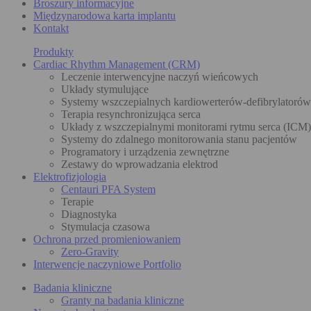
Broszury informacyjne
Międzynarodowa karta implantu
Kontakt
Produkty
Cardiac Rhythm Management (CRM)
Leczenie interwencyjne naczyń wieńcowych
Układy stymulujące
Systemy wszczepialnych kardiowerterów-defibrylatoró
Terapia resynchronizująca serca
Układy z wszczepialnymi monitorami rytmu serca (ICM)
Systemy do zdalnego monitorowania stanu pacjentów
Programatory i urządzenia zewnętrzne
Zestawy do wprowadzania elektrod
Elektrofizjologia
Centauri PFA System
Terapie
Diagnostyka
Stymulacja czasowa
Ochrona przed promieniowaniem
Zero-Gravity
Interwencje naczyniowe Portfolio
Badania kliniczne
Granty na badania kliniczne