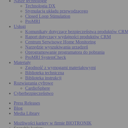
Nasze technologie
Technologia DX
Stymulacja układu przewodzącego
Closed Loop Stimulation
ProMRI
Usługi
Komunikaty dotyczące bezpieczeństwa produktów CR
Raport dotyczący wydajności produktów CRM
Centrum Serwisowe Home Monitoring
Narzędzie wyszukiwania urządzeń
Oprogramowanie programatora do pobrania
ProMRI SystemCheck
Materiały
Zgodność z wymogami materiałowymi
Biblioteka techniczna
Biblioteka instrukcji
Rozwiązania cyfrowe
CardioSphere
Cyberbezpieczeństwo
Press Releases
Blog
Media Library
Możliwości kariery w firmie BIOTRONIK