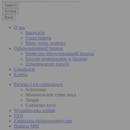
Szukaj
Back
O nas
Innowacje
Nasza historia
Misja, wizja, wartości
Odpowiedzialność biznesu
Społeczna odpowiedzialność biznesu
Etyczne postępowanie w biznesie
Zrównoważony rozwój
Lokalizacje
Kariera
Pacjenci i ich opiekunowie
Schorzenia
Monitorowanie rytmu serca
Terapie
Codzienne życie
Wyszukiwarka szpitali
FAQ
Zakłócenia elektromagnetyczne
Badania MRI