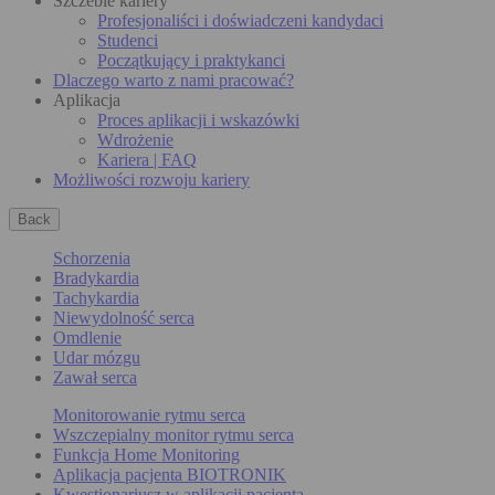
Szczeble kariery
Profesjonaliści i doświadczeni kandydaci
Studenci
Początkujący i praktykanci
Dlaczego warto z nami pracować?
Aplikacja
Proces aplikacji i wskazówki
Wdrożenie
Kariera | FAQ
Możliwości rozwoju kariery
Back
Schorzenia
Bradykardia
Tachykardia
Niewydolność serca
Omdlenie
Udar mózgu
Zawał serca
Monitorowanie rytmu serca
Wszczepialny monitor rytmu serca
Funkcja Home Monitoring
Aplikacja pacjenta BIOTRONIK
Kwestionariusz w aplikacji pacjenta