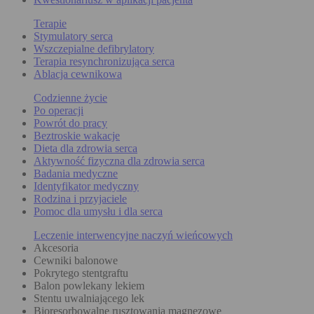
Terapie
Stymulatory serca
Wszczepialne defibrylatory
Terapia resynchronizująca serca
Ablacja cewnikowa
Codzienne życie
Po operacji
Powrót do pracy
Beztroskie wakacje
Dieta dla zdrowia serca
Aktywność fizyczna dla zdrowia serca
Badania medyczne
Identyfikator medyczny
Rodzina i przyjaciele
Pomoc dla umysłu i dla serca
Leczenie interwencyjne naczyń wieńcowych
Akcesoria
Cewniki balonowe
Pokrytego stentgraftu
Balon powlekany lekiem
Stentu uwalniającego lek
Bioresorbowalne rusztowania magnezowe