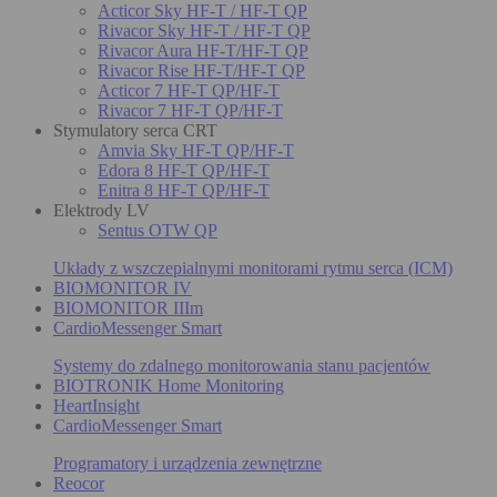
Acticor Sky HF-T / HF-T QP
Rivacor Sky HF-T / HF-T QP
Rivacor Aura HF-T/HF-T QP
Rivacor Rise HF-T/HF-T QP
Acticor 7 HF-T QP/HF-T
Rivacor 7 HF-T QP/HF-T
Stymulatory serca CRT
Amvia Sky HF-T QP/HF-T
Edora 8 HF-T QP/HF-T
Enitra 8 HF-T QP/HF-T
Elektrody LV
Sentus OTW QP
Układy z wszczepialnymi monitorami rytmu serca (ICM)
BIOMONITOR IV
BIOMONITOR IIIm
CardioMessenger Smart
Systemy do zdalnego monitorowania stanu pacjentów
BIOTRONIK Home Monitoring
HeartInsight
CardioMessenger Smart
Programatory i urządzenia zewnętrzne
Reocor