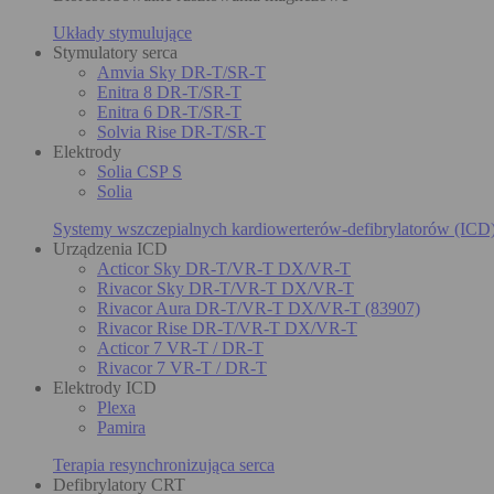
Układy stymulujące
Stymulatory serca
Amvia Sky DR-T/SR-T
Enitra 8 DR-T/SR-T
Enitra 6 DR-T/SR-T
Solvia Rise DR-T/SR-T
Elektrody
Solia CSP S
Solia
Systemy wszczepialnych kardiowerterów-defibrylatorów (ICD
Urządzenia ICD
Acticor Sky DR-T/VR-T DX/VR-T
Rivacor Sky DR-T/VR-T DX/VR-T
Rivacor Aura DR-T/VR-T DX/VR-T (83907)
Rivacor Rise DR-T/VR-T DX/VR-T
Acticor 7 VR-T / DR-T
Rivacor 7 VR-T / DR-T
Elektrody ICD
Plexa
Pamira
Terapia resynchronizująca serca
Defibrylatory CRT