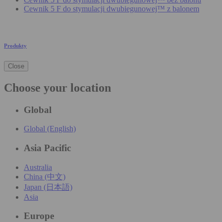
Cewnik 5 F do stymulacji dwubiegunowej™ z balonem
Produkty
Close
Choose your location
Global
Global (English)
Asia Pacific
Australia
China (中文)
Japan (日本語)
Asia
Europe