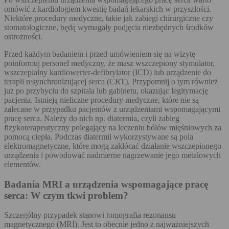
omówić z kardiologiem kwestię badań lekarskich w przyszłości.
Niektóre procedury medyczne, takie jak zabiegi chirurgiczne czy
stomatologiczne, będą wymagały podjęcia niezbędnych środków
ostrożności.
Przed każdym badaniem i przed umówieniem się na wizytę
poinformuj personel medyczny, że masz wszczepiony stymulator,
wszczepialny kardiowerter-defibrylator (ICD) lub urządzenie do
terapii resynchronizującej serca (CRT). Przypomnij o tym również
już po przybyciu do szpitala lub gabinetu, okazując legitymację
pacjenta. Istnieją nieliczne procedury medyczne, które nie są
zalecane w przypadku pacjentów z urządzeniami wspomagającymi
pracę serca. Należy do nich np. diatermia, czyli zabieg
fizykoterapeutyczny polegający na leczeniu bólów mięśniowych za
pomocą ciepła. Podczas diatermii wykorzystywane są pola
elektromagnetyczne, które mogą zakłócać działanie wszczepionego
urządzenia i powodować nadmierne nagrzewanie jego metalowych
elementów.
Badania MRI a urządzenia wspomagające pracę
serca: W czym tkwi problem?
Szczególny przypadek stanowi tomografia rezonansu
magnetycznego (MRI). Jest to obecnie jedno z najważniejszych