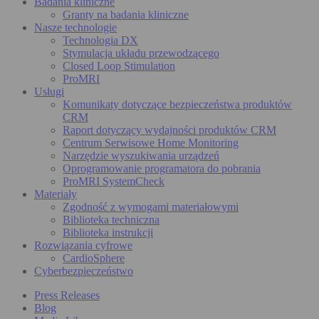
Badania kliniczne
Granty na badania kliniczne
Nasze technologie
Technologia DX
Stymulacja układu przewodzącego
Closed Loop Stimulation
ProMRI
Usługi
Komunikaty dotyczące bezpieczeństwa produktów
CRM
Raport dotyczący wydajności produktów CRM
Centrum Serwisowe Home Monitoring
Narzędzie wyszukiwania urządzeń
Oprogramowanie programatora do pobrania
ProMRI SystemCheck
Materiały
Zgodność z wymogami materiałowymi
Biblioteka techniczna
Biblioteka instrukcji
Rozwiązania cyfrowe
CardioSphere
Cyberbezpieczeństwo
Press Releases
Blog