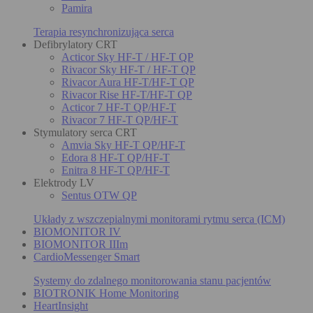
Pamira
Terapia resynchronizująca serca
Defibrylatory CRT
Acticor Sky HF-T / HF-T QP
Rivacor Sky HF-T / HF-T QP
Rivacor Aura HF-T/HF-T QP
Rivacor Rise HF-T/HF-T QP
Acticor 7 HF-T QP/HF-T
Rivacor 7 HF-T QP/HF-T
Stymulatory serca CRT
Amvia Sky HF-T QP/HF-T
Edora 8 HF-T QP/HF-T
Enitra 8 HF-T QP/HF-T
Elektrody LV
Sentus OTW QP
Układy z wszczepialnymi monitorami rytmu serca (ICM)
BIOMONITOR IV
BIOMONITOR IIIm
CardioMessenger Smart
Systemy do zdalnego monitorowania stanu pacjentów
BIOTRONIK Home Monitoring
HeartInsight