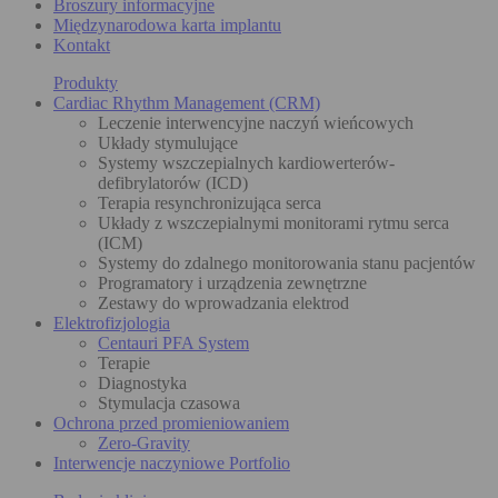
Broszury informacyjne
Międzynarodowa karta implantu
Kontakt
Produkty
Cardiac Rhythm Management (CRM)
Leczenie interwencyjne naczyń wieńcowych
Układy stymulujące
Systemy wszczepialnych kardiowerterów-
defibrylatorów (ICD)
Terapia resynchronizująca serca
Układy z wszczepialnymi monitorami rytmu serca
(ICM)
Systemy do zdalnego monitorowania stanu pacjentów
Programatory i urządzenia zewnętrzne
Zestawy do wprowadzania elektrod
Elektrofizjologia
Centauri PFA System
Terapie
Diagnostyka
Stymulacja czasowa
Ochrona przed promieniowaniem
Zero-Gravity
Interwencje naczyniowe Portfolio