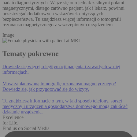
badań diagnostycznych. Wiąże się ono jednak z silnymi polami
magnetycznymi, dlatego zarówno pacjent, jak i lekarz, powinni
przestrzegać dodatkowych wskazówek dotyczących
bezpieczeństwa. Tu znajdziesz więcej informacji o tomografii
rezonansu magnetycznego z wszczepionym urządzeniem.
Image
Tematy pokrewne
Dowiedz się więcej o legitymacji pacjenta i zawartych w niej
informacjach.
Masz zaplanowaną tomografię rezonansu magnetycznego?
Dowiedz się, jak przygotować się do wizyty.
Tu znajdziesz informacje o tym, w jaki sposób telefony, sprzęt
medyczny i urządzenia gospodarstwa domowego mogą zakłócać
działanie urządzenia.
Excellence
for Life.
Find us on Social Media