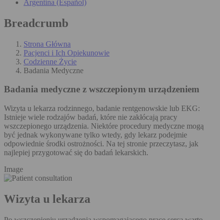
Argentina (Español)
Breadcrumb
Strona Główna
Pacjenci i Ich Opiekunowie
Codzienne Życie
Badania Medyczne
Badania medyczne
z wszczepionym urządzeniem
Wizyta u lekarza rodzinnego, badanie rentgenowskie lub EKG:
Istnieje wiele rodzajów badań, które nie zakłócają pracy
wszczepionego urządzenia. Niektóre procedury medyczne mogą
być jednak wykonywane tylko wtedy, gdy lekarz podejmie
odpowiednie środki ostrożności. Na tej stronie przeczytasz, jak
najlepiej przygotować się do badań lekarskich.
Image
Wizyta u lekarza
Po wszczepieniu urządzenia wspomagającego pracę serca warto