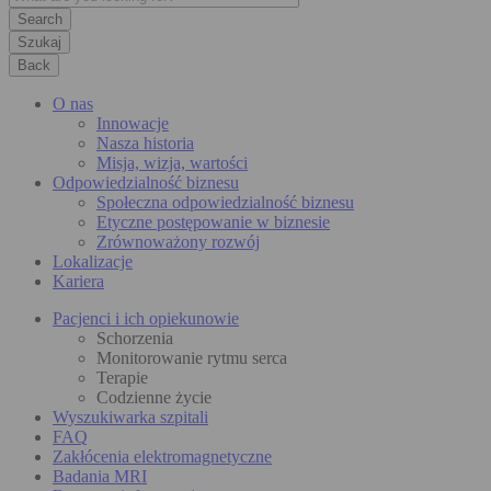
Szukaj
Back
O nas
Innowacje
Nasza historia
Misja, wizja, wartości
Odpowiedzialność biznesu
Społeczna odpowiedzialność biznesu
Etyczne postępowanie w biznesie
Zrównoważony rozwój
Lokalizacje
Kariera
Pacjenci i ich opiekunowie
Schorzenia
Monitorowanie rytmu serca
Terapie
Codzienne życie
Wyszukiwarka szpitali
FAQ
Zakłócenia elektromagnetyczne
Badania MRI