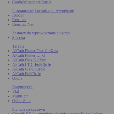
CardioMessenger Smart
Programatory i urządzenia zewnętrzne
Reocor
Renamic
Renamic Neo
Zestawy do wprowadzania elektrod
Selectra
Terapie
AlCath Flutter Flux G eXtra
AlCath Flutter LT G
AlCath Flux G eXtra
AlCath LT G FullCircle
AlCath G FullCircle
AlCath FullCircle
Qiona
Diagnostyka
ViaCath
MultiCath
Qubic Stim
Stymulacja czasowa
Cewnik 5 F do stymulacji dwubiegunowej™ bez balonu