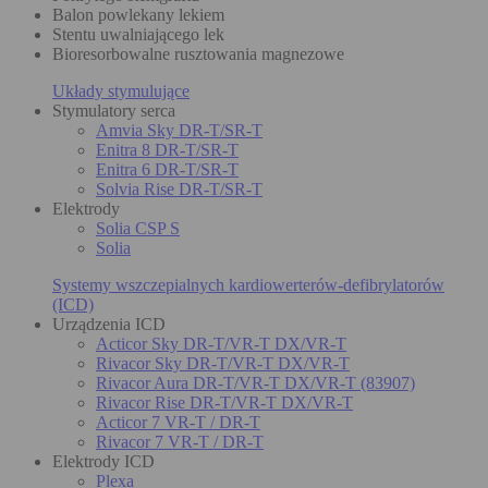
Balon powlekany lekiem
Stentu uwalniającego lek
Bioresorbowalne rusztowania magnezowe
Układy stymulujące
Stymulatory serca
Amvia Sky DR-T/SR-T
Enitra 8 DR-T/SR-T
Enitra 6 DR-T/SR-T
Solvia Rise DR-T/SR-T
Elektrody
Solia CSP S
Solia
Systemy wszczepialnych kardiowerterów-defibrylatorów
(ICD)
Urządzenia ICD
Acticor Sky DR-T/VR-T DX/VR-T
Rivacor Sky DR-T/VR-T DX/VR-T
Rivacor Aura DR-T/VR-T DX/VR-T (83907)
Rivacor Rise DR-T/VR-T DX/VR-T
Acticor 7 VR-T / DR-T
Rivacor 7 VR-T / DR-T
Elektrody ICD
Plexa