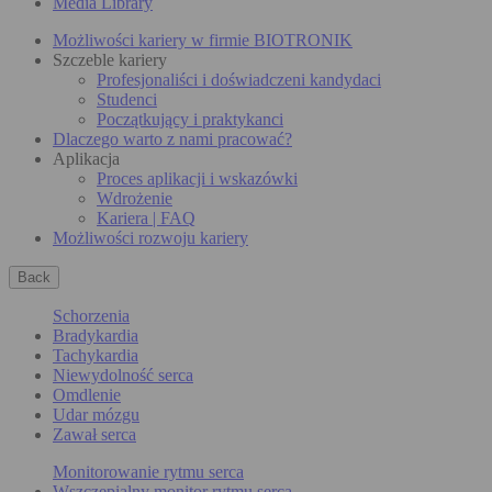
Media Library
Możliwości kariery w firmie BIOTRONIK
Szczeble kariery
Profesjonaliści i doświadczeni kandydaci
Studenci
Początkujący i praktykanci
Dlaczego warto z nami pracować?
Aplikacja
Proces aplikacji i wskazówki
Wdrożenie
Kariera | FAQ
Możliwości rozwoju kariery
Back
Schorzenia
Bradykardia
Tachykardia
Niewydolność serca
Omdlenie
Udar mózgu
Zawał serca
Monitorowanie rytmu serca
Wszczepialny monitor rytmu serca