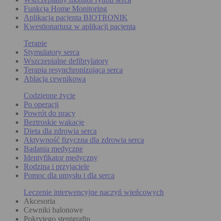
Funkcja Home Monitoring
Aplikacja pacjenta BIOTRONIK
Kwestionariusz w aplikacji pacjenta
Terapie
Stymulatory serca
Wszczepialne defibrylatory
Terapia resynchronizująca serca
Ablacja cewnikowa
Codzienne życie
Po operacji
Powrót do pracy
Beztroskie wakacje
Dieta dla zdrowia serca
Aktywność fizyczna dla zdrowia serca
Badania medyczne
Identyfikator medyczny
Rodzina i przyjaciele
Pomoc dla umysłu i dla serca
Leczenie interwencyjne naczyń wieńcowych
Akcesoria
Cewniki balonowe
Pokrytego stentgraftu