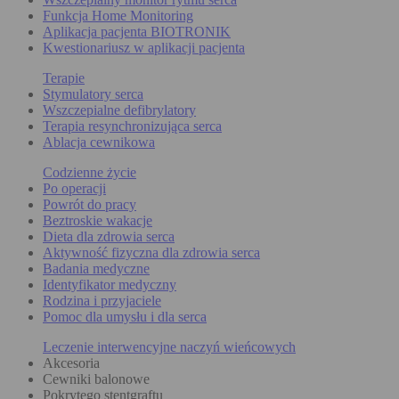
Funkcja Home Monitoring
Aplikacja pacjenta BIOTRONIK
Kwestionariusz w aplikacji pacjenta
Terapie
Stymulatory serca
Wszczepialne defibrylatory
Terapia resynchronizująca serca
Ablacja cewnikowa
Codzienne życie
Po operacji
Powrót do pracy
Beztroskie wakacje
Dieta dla zdrowia serca
Aktywność fizyczna dla zdrowia serca
Badania medyczne
Identyfikator medyczny
Rodzina i przyjaciele
Pomoc dla umysłu i dla serca
Leczenie interwencyjne naczyń wieńcowych
Akcesoria
Cewniki balonowe
Pokrytego stentgraftu