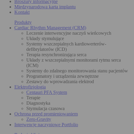
Broszury informacyjne
Międzynarodowa karta implantu
Kontakt
Produkty
Cardiac Rhythm Management (CRM)
Leczenie interwencyjne naczyń wieńcowych
Układy stymulujące
Systemy wszczepialnych kardiowerterów-
defibrylatorów (ICD)
Terapia resynchronizująca serca
Układy z wszczepialnymi monitorami rytmu serca
(ICM)
Systemy do zdalnego monitorowania stanu pacjentów
Programatory i urządzenia zewnętrzne
Zestawy do wprowadzania elektrod
Elektrofizjologia
Centauri PFA System
Terapie
Diagnostyka
Stymulacja czasowa
Ochrona przed promieniowaniem
Zero-Gravity
Interwencje naczyniowe Portfolio