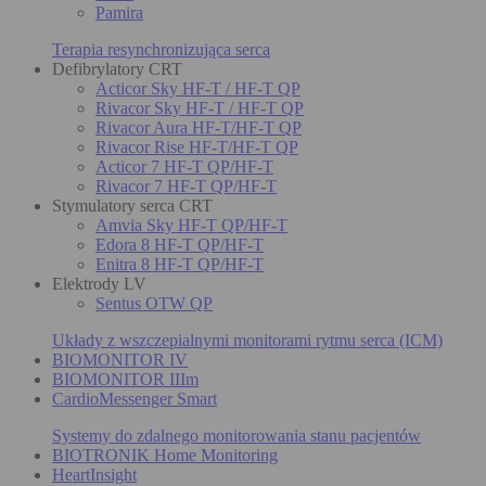
Pamira
Terapia resynchronizująca serca
Defibrylatory CRT
Acticor Sky HF-T / HF-T QP
Rivacor Sky HF-T / HF-T QP
Rivacor Aura HF-T/HF-T QP
Rivacor Rise HF-T/HF-T QP
Acticor 7 HF-T QP/HF-T
Rivacor 7 HF-T QP/HF-T
Stymulatory serca CRT
Amvia Sky HF-T QP/HF-T
Edora 8 HF-T QP/HF-T
Enitra 8 HF-T QP/HF-T
Elektrody LV
Sentus OTW QP
Układy z wszczepialnymi monitorami rytmu serca (ICM)
BIOMONITOR IV
BIOMONITOR IIIm
CardioMessenger Smart
Systemy do zdalnego monitorowania stanu pacjentów
BIOTRONIK Home Monitoring
HeartInsight