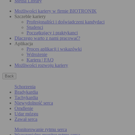
Media Library
Możliwości kariery w firmie BIOTRONIK
Szczeble kariery
Profesjonaliści i doświadczeni kandydaci
Studenci
Początkujący i praktykanci
Dlaczego warto z nami pracować?
Aplikacja
Proces aplikacji i wskazówki
Wdrożenie
Kariera | FAQ
Możliwości rozwoju kariery
Back
Schorzenia
Bradykardia
Tachykardia
Niewydolność serca
Omdlenie
Udar mózgu
Zawał serca
Monitorowanie rytmu serca
Wszczepialny monitor rytmu serca