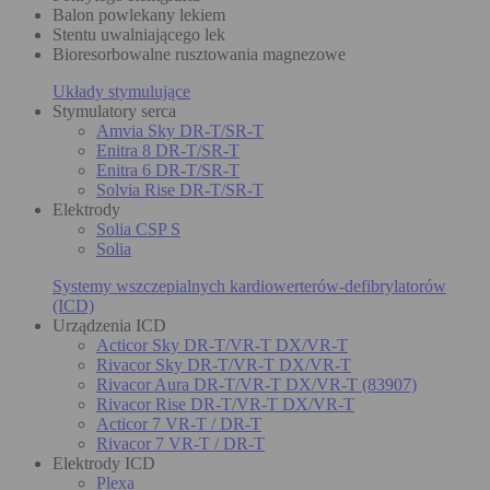
Balon powlekany lekiem
Stentu uwalniającego lek
Bioresorbowalne rusztowania magnezowe
Układy stymulujące
Stymulatory serca
Amvia Sky DR-T/SR-T
Enitra 8 DR-T/SR-T
Enitra 6 DR-T/SR-T
Solvia Rise DR-T/SR-T
Elektrody
Solia CSP S
Solia
Systemy wszczepialnych kardiowerterów-defibrylatorów
(ICD)
Urządzenia ICD
Acticor Sky DR-T/VR-T DX/VR-T
Rivacor Sky DR-T/VR-T DX/VR-T
Rivacor Aura DR-T/VR-T DX/VR-T (83907)
Rivacor Rise DR-T/VR-T DX/VR-T
Acticor 7 VR-T / DR-T
Rivacor 7 VR-T / DR-T
Elektrody ICD
Plexa