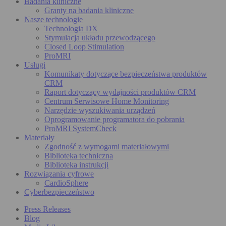
Badania kliniczne
Granty na badania kliniczne
Nasze technologie
Technologia DX
Stymulacja układu przewodzącego
Closed Loop Stimulation
ProMRI
Usługi
Komunikaty dotyczące bezpieczeństwa produktów
CRM
Raport dotyczący wydajności produktów CRM
Centrum Serwisowe Home Monitoring
Narzędzie wyszukiwania urządzeń
Oprogramowanie programatora do pobrania
ProMRI SystemCheck
Materiały
Zgodność z wymogami materiałowymi
Biblioteka techniczna
Biblioteka instrukcji
Rozwiązania cyfrowe
CardioSphere
Cyberbezpieczeństwo
Press Releases
Blog