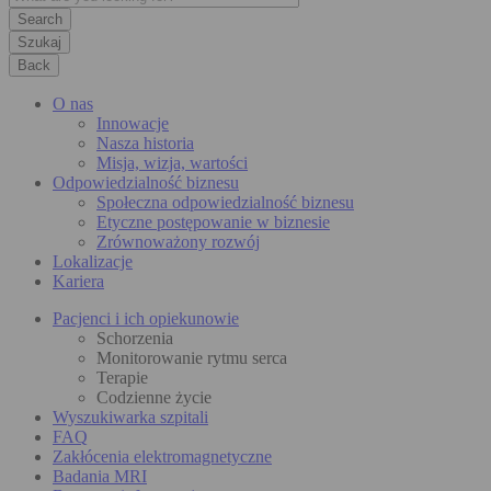
Szukaj
Back
O nas
Innowacje
Nasza historia
Misja, wizja, wartości
Odpowiedzialność biznesu
Społeczna odpowiedzialność biznesu
Etyczne postępowanie w biznesie
Zrównoważony rozwój
Lokalizacje
Kariera
Pacjenci i ich opiekunowie
Schorzenia
Monitorowanie rytmu serca
Terapie
Codzienne życie
Wyszukiwarka szpitali
FAQ
Zakłócenia elektromagnetyczne
Badania MRI