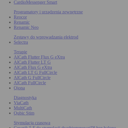
CardioMessenger Smart
Programatory i urządzenia zewnętrzne
Reocor
Renamic
Renamic Neo
Zestawy do wprowadzania elektrod
Selectra
Terapie
AlCath Flutter Flux G eXtra
AlCath Flutter LT G
AlCath Flux G eXtra
AlCath LT G FullCircle
AlCath G FullCircle
AlCath FullCircle
Qiona
Diagnostyka
ViaCath
MultiCath
Qubic Stim
Stymulacja czasowa
Cewnik 5 F do stymulacji dwubiegunowej™ bez balonu