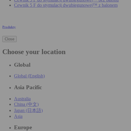
Cewnik 5 F do stymulacji dwubiegunowej™ z balonem
Produkty
Close
Choose your location
Global
Global (English)
Asia Pacific
Australia
China (中文)
Japan (日本語)
Asia
Europe